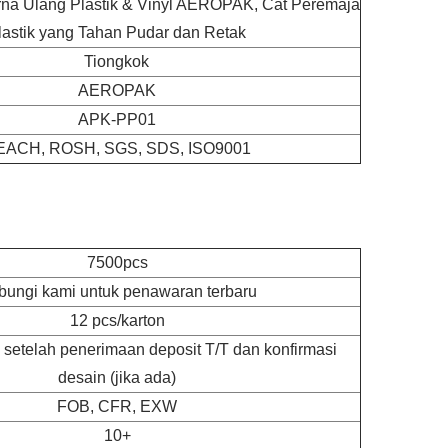
na Ulang Plastik & Vinyl AEROPAK, Cat Peremaja
lastik yang Tahan Pudar dan Retak
Tiongkok
AEROPAK
APK-PP01
EACH, ROSH, SGS, SDS, ISO9001
7500pcs
bungi kami untuk penawaran terbaru
12 pcs/karton
i setelah penerimaan deposit T/T dan konfirmasi
desain (jika ada)
FOB, CFR, EXW
10+