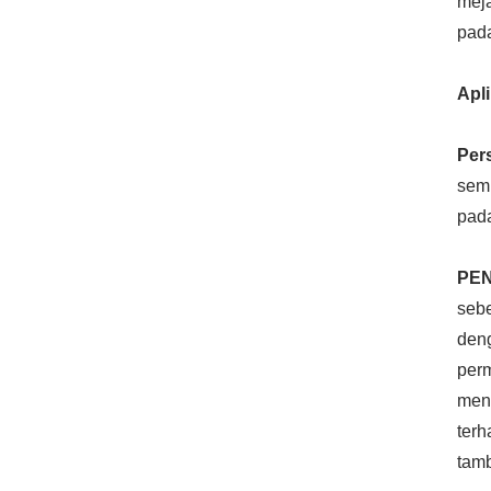
meja
pada
Apli
Per
semu
pad
PEN
sebe
deng
perm
meng
terh
tamb