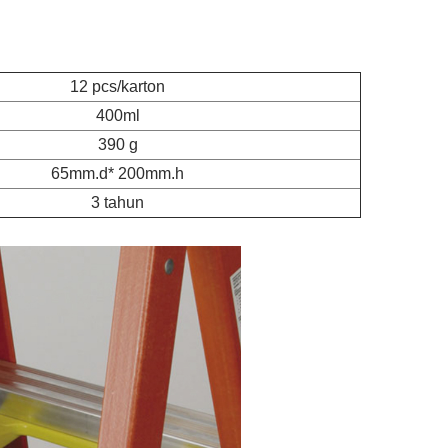
12 pcs/karton
400ml
390 g
65mm.d* 200mm.h
3 tahun