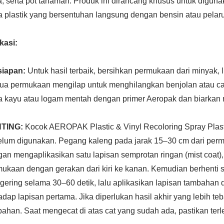
, serta pot tanaman. Produk ini dirancang khusus untuk dig
 plastik yang bersentuhan langsung dengan bensin atau pelaru
kasi:
siapan:
Untuk hasil terbaik, bersihkan permukaan dari minyak, l
a permukaan mengilap untuk menghilangkan benjolan atau cat 
a kayu atau logam mentah dengan primer Aeropak dan biarkan
TING:
Kocok AEROPAK Plastic & Vinyl Recoloring Spray Plast
lum digunakan. Pegang kaleng pada jarak 15–30 cm dari permu
an mengaplikasikan satu lapisan semprotan ringan (mist coat)
ukaan dengan gerakan dari kiri ke kanan. Kemudian berhenti s
ering selama 30–60 detik, lalu aplikasikan lapisan tambaha
adap lapisan pertama. Jika diperlukan hasil akhir yang lebih teb
ahan. Saat mengecat di atas cat yang sudah ada, pastikan terl