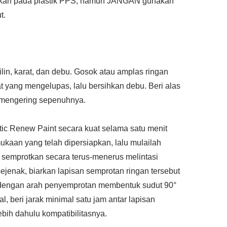
unakan pada plastik PPS, namun JANGAN gunakan
t.
ilin, karat, dan debu. Gosok atau amplas ringan
yang mengelupas, lalu bersihkan debu. Beri alas
 mengering sepenuhnya.
ic Renew Paint secara kuat selama satu menit
kaan yang telah dipersiapkan, lalu mulailah
, semprotkan secara terus-menerus melintasi
ejenak, biarkan lapisan semprotan ringan tersebut
n dengan arah penyemprotan membentuk sudut 90°
al, beri jarak minimal satu jam antar lapisan
ebih dahulu kompatibilitasnya.