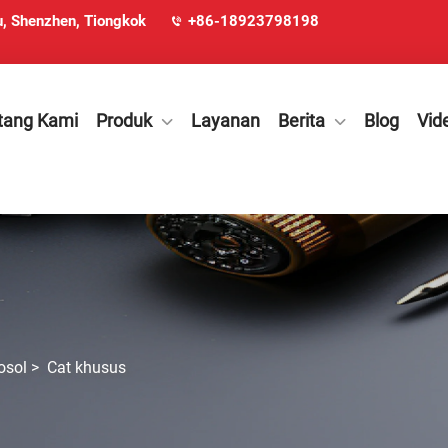
u, Shenzhen, Tiongkok
+86-18923798198
tang Kami
Produk
Layanan
Berita
Blog
Vid
osol
>
Cat khusus