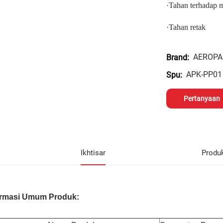
·
Tahan terhadap
·
Tahan retak
AEROPA
Brand:
APK-PP01
Spu:
Pertanyaan
Ikhtisar
Produ
ormasi Umum Produk: