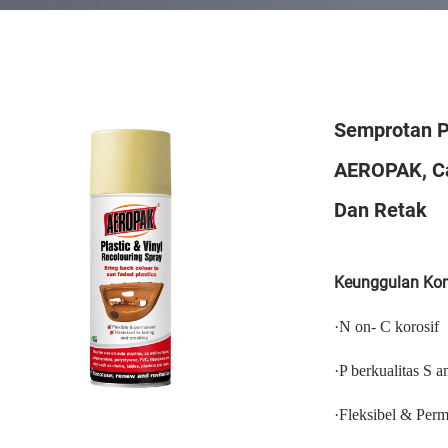
Semprotan P
AEROPAK, Ca
Dan Retak
Keunggulan Komp
·
N
on-
C
korosif
·
P
berkualitas
S
a
·
Fleksibel & Per