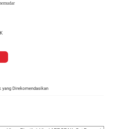
 memudar
K
k yang Direkomendasikan