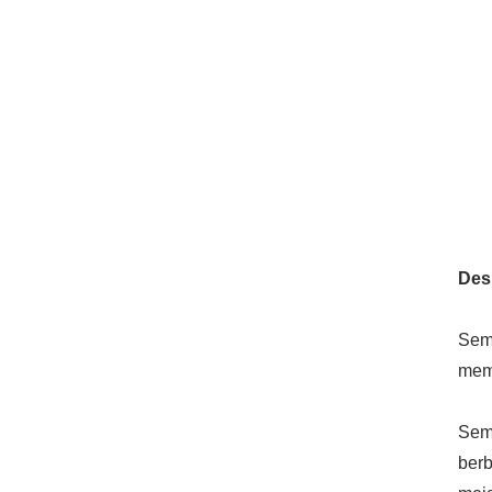
Desk
Sem
memp
Sem
berb