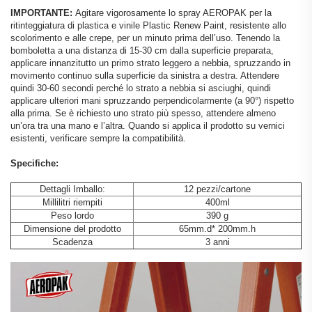
IMPORTANTE:
Agitare vigorosamente lo spray AEROPAK per la
ritinteggiatura di plastica e vinile Plastic Renew Paint, resistente allo
scolorimento e alle crepe, per un minuto prima dell’uso. Tenendo la
bomboletta a una distanza di 15-30 cm dalla superficie preparata,
applicare innanzitutto un primo strato leggero a nebbia, spruzzando in
movimento continuo sulla superficie da sinistra a destra. Attendere
quindi 30-60 secondi perché lo strato a nebbia si asciughi, quindi
applicare ulteriori mani spruzzando perpendicolarmente (a 90°) rispetto
alla prima. Se è richiesto uno strato più spesso, attendere almeno
un’ora tra una mano e l’altra. Quando si applica il prodotto su vernici
esistenti, verificare sempre la compatibilità.
Specifiche:
Dettagli Imballo:
12 pezzi/cartone
Millilitri riempiti
400ml
Peso lordo
390 g
Dimensione del prodotto
65mm.d* 200mm.h
Scadenza
3 anni