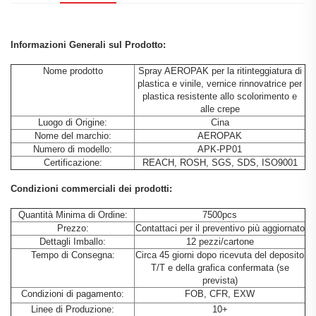
Informazioni Generali sul Prodotto:
Nome prodotto
Spray AEROPAK per la ritinteggiatura di
plastica e vinile, vernice rinnovatrice per
plastica resistente allo scolorimento e
alle crepe
Luogo di Origine:
Cina
Nome del marchio:
AEROPAK
Numero di modello:
APK-PP01
Certificazione:
REACH, ROSH, SGS, SDS, ISO9001
Condizioni commerciali dei prodotti:
Quantità Minima di Ordine:
7500pcs
Prezzo:
Contattaci per il preventivo più aggiornato
Dettagli Imballo:
12 pezzi/cartone
Tempo di Consegna:
Circa 45 giorni dopo ricevuta del deposito
T/T e della grafica confermata (se
prevista)
Condizioni di pagamento:
FOB, CFR, EXW
Linee di Produzione:
10+