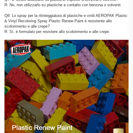
R: No, non utilizzarlo su plastiche a contatto con benzina o solventi.
Q8: Lo spray per la ritinteggiatura di plastiche e vinili AEROPAK Plastic
& Vinyl Recoloring Spray Plastic Renew Paint è resistente allo
scolorimento e alle crepe?
R: Sì, è formulato per resistere allo scolorimento e alle crepe.