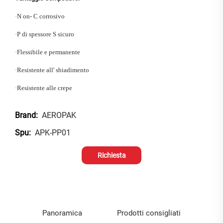
·
N
on-
C
corrosivo
·
P
di spessore
S
sicuro
·
Flessibile e permanente
·
Resistente all' sbiadimento
·
Resistente alle crepe
AEROPAK
Brand:
APK-PP01
Spu:
Richiesta
informazioni
Panoramica
Prodotti consigliati