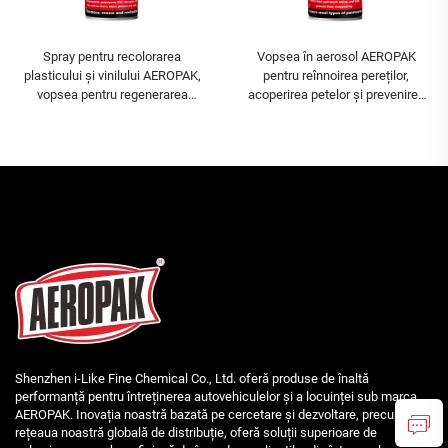
Spray pentru recolorarea
Vopsea în aerosol AEROPAK
plasticului și vinilului AEROPAK,
pentru reînnoirea pereților,
vopsea pentru regenerarea
acoperirea petelor și prevenirea
plasticului, rezistentă la
mucegaiului
decolorare și fisurare
Shenzhen i-Like Fine Chemical Co., Ltd. oferă produse de înaltă
performanță pentru întreținerea autovehiculelor și a locuinței sub marca
AEROPAK. Inovația noastră bazată pe cercetare și dezvoltare, precum și
rețeaua noastră globală de distribuție, oferă soluții superioare de