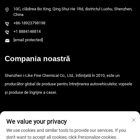
10C, clădirea Bo Xing, Qing Shui He 1Rd, districtul Luohu, Shenzhen,
China
+86-18923798198
+1 8884148814
[email protected]
Compania noastră
Shenzhen i-Like Fine Chemical Co., Ltd., înființată în 2010, este un
producător global de produse pentru întreținerea autovehiculelor, vopsele
și produse de îngrijire a casei.
We value your privacy
We use cookies and similar tools to provide our services. If you
don't want to accept all cookies, click Personalize cookies.
Drepturi de autor © 2026 Shenzhen i-Like Fine Chemical Co., Ltd. Toate