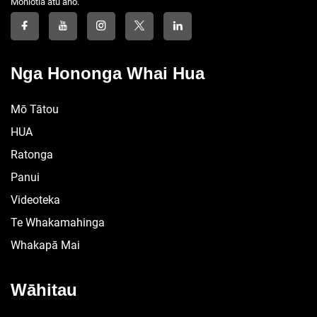
Mōhiotia atu anō.
Pūrākau Tātai Whakamāhinga
Pūrākau Tātai Whakamāhinga
Pūrākau Tātai Whakamāhinga
Pūrākau Tātai Whakamāhinga
Pūrākau Tātai Whakamāhinga
Nga Hononga Whai Hua
Pūrākau Tātai Whakamāhinga
Pūrākau Tātai Whakamāhinga
Pūrākau Tātai Whakamāhinga
Mō Tātou
Pūrākau Tātai Whakamāhinga
Pūrākau Tātai Whakamāhinga
HUA
P......
Ratonga
Panui
Videoteka
Te Whakamahinga
Whakapā Mai
Wāhitau