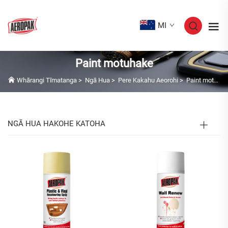
MI
Paint motuhake
Whārangi Tīmatanga
>
Ngā Hua
>
Pere Kakahu Aeorohi
>
Paint motuhake
NGĀ HUA HAKOHE KATOHA