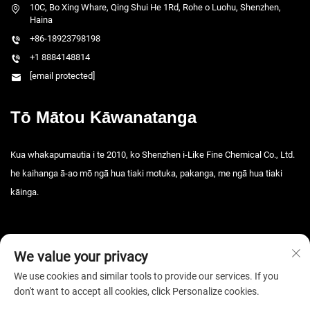
10C, Bo Xing Whare, Qing Shui He 1Rd, Rohe o Luohu, Shenzhen,
Haina
+86-18923798198
+1 8884148814
[email protected]
Tō Mātou Kāwanatanga
Kua whakapumautia i te 2010, ko Shenzhen i-Like Fine Chemical Co., Ltd.
he kaihanga ā-ao mō ngā hua tiaki motuka, pakanga, me ngā hua tiaki
kāinga.
We value your privacy
We use cookies and similar tools to provide our services. If you
don't want to accept all cookies, click Personalize cookies.
Manatāpui © 2026 Shenzhen i-Like Fine Chemical Co., Ltd. Kua rāwetia
ngā mana katoa. -
Kaupapa Tūmataiti