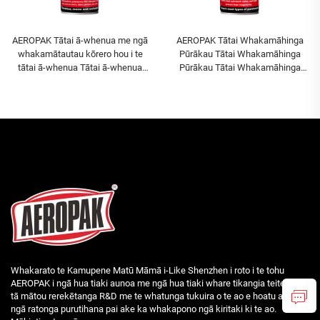
AEROPAK Tātai ā-whenua me ngā
AEROPAK Tātai Whakamāhinga
whakamātautau kōrero hou i te
Pūrākau Tātai Whakamāhinga
tātai ā-whenua Tātai ā-whenua
Pūrākau Tātai Whakamāhinga
Hou, Kaha ki te whakamākū me
Pūrākau Tātai Whakamāhinga
ngā pātua
Pūrākau Tātai Whakamāhinga
Pūrākau Tātai Whakamāhinga
Pūrākau Tātai Whakamāhinga
Pūrākau Tātai Whakamāhinga
Pūrākau Tātai Whakamāhinga
Pūrākau Tātai Whakamāhinga
Pūrākau Tātai Whakamāhinga
Pūrākau Tātai Whakamāhinga
Pūrākau Tātai Whakamāhinga
Pūrākau Tātai Whakamāhinga
Pūrākau Tātai Whakamāhinga
Pūrākau Tātai Whakamāhinga
Pūrākau Tātai Whakamāhinga
Whakarato te Kamupene Matū Māmā i-Like Shenzhen i roto i te tohu
Pūrākau Tātai Whakamāhinga
AEROPAK i ngā hua tiaki aunoa me ngā hua tiaki whare tikangia teitei. Ko
Pūrākau Tātai Whakamāhinga
tā mātou rerekētanga R&D me te whatunga tukuira o te ao e hoatu ana i
Pūrākau Tātai Whakamāhinga
ngā ratonga purutihana pai ake ka whakapono ngā kiritaki ki te ao.
Pūrākau Tātai Whakamāhinga