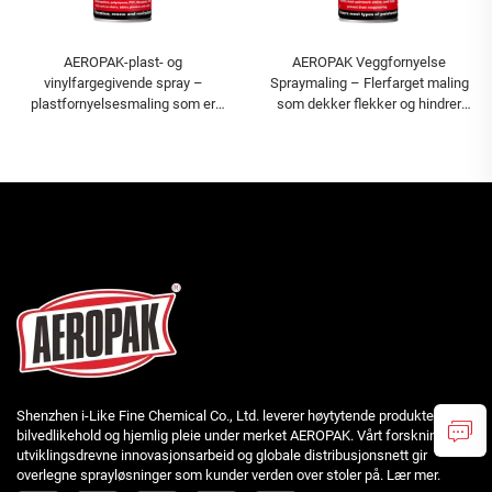
AEROPAK-plast- og
AEROPAK Veggfornyelse
vinylfargegivende spray –
Spraymaling – Flerfarget maling
plastfornyelsesmaling som er
som dekker flekker og hindrer
motstandsdyktig mot bleking og
mug
sprekking
Shenzhen i-Like Fine Chemical Co., Ltd. leverer høytytende produkter for
bilvedlikehold og hjemlig pleie under merket AEROPAK. Vårt forsknings- og
utviklingsdrevne innovasjonsarbeid og globale distribusjonsnett gir
overlegne sprayløsninger som kunder verden over stoler på. Lær mer.