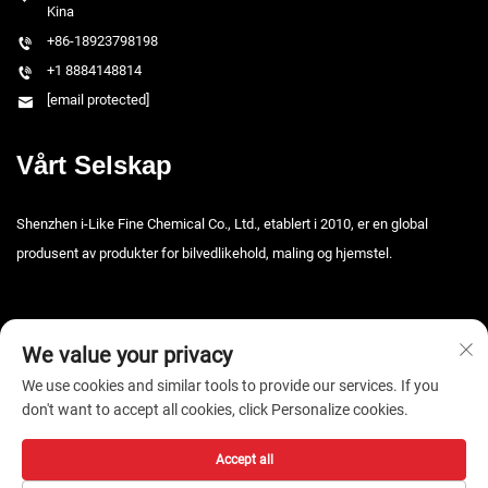
Kina
+86-18923798198
+1 8884148814
[email protected]
Vårt Selskap
Shenzhen i-Like Fine Chemical Co., Ltd., etablert i 2010, er en global
produsent av produkter for bilvedlikehold, maling og hjemstel.
We value your privacy
We use cookies and similar tools to provide our services. If you
don't want to accept all cookies, click Personalize cookies.
Copyright © 2026 Shenzhen i-Like Fine Chemical Co., Ltd. Alle rettigheter
forbeholdt. -
Personvernpolicy
Accept all