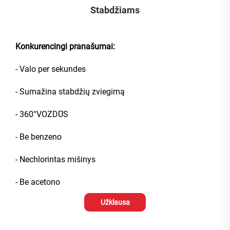
Stabdžiams
Konkurencingi pranašumai:
- Valo per sekundes
- Sumažina stabdžių zviegimą
- 360°VOZDŪS
- Be benzeno
- Nechlorintas mišinys
- Be acetono
Užklausa