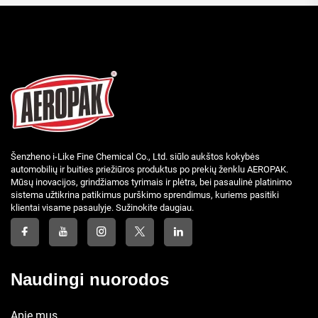
Šenzheno i-Like Fine Chemical Co., Ltd. siūlo aukštos kokybės
automobilių ir buities priežiūros produktus po prekių ženklu AEROPAK.
Mūsų inovacijos, grindžiamos tyrimais ir plėtra, bei pasaulinė platinimo
sistema užtikrina patikimus purškimo sprendimus, kuriems pasitiki
klientai visame pasaulyje. Sužinokite daugiau.
Naudingi nuorodos
Apie mus