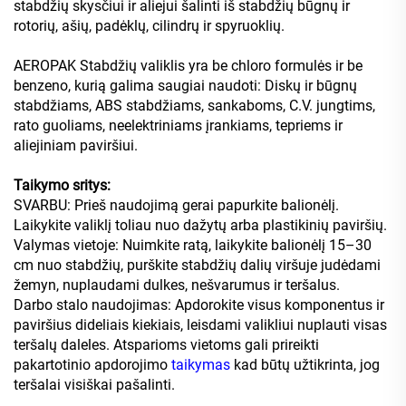
stabdžių skysčiui ir aliejui šalinti iš stabdžių būgnų ir
rotorių, ašių, padėklų, cilindrų ir spyruoklių.
AEROPAK Stabdžių valiklis yra be chloro formulės ir be
benzeno, kurią galima saugiai naudoti: Diskų ir būgnų
stabdžiams, ABS stabdžiams, sankaboms, C.V. jungtims,
rato guoliams, neelektriniams įrankiams, tepriems ir
aliejiniam paviršiui.
Taikymo sritys:
SVARBU: Prieš naudojimą gerai papurkite balionėlį.
Laikykite valiklį toliau nuo dažytų arba plastikinių paviršių.
Valymas vietoje: Nuimkite ratą, laikykite balionėlį 15–30
cm nuo stabdžių, purškite stabdžių dalių viršuje judėdami
žemyn, nuplaudami dulkes, nešvarumus ir teršalus.
Darbo stalo naudojimas: Apdorokite visus komponentus ir
paviršius dideliais kiekiais, leisdami valikliui nuplauti visas
teršalų daleles. Atsparioms vietoms gali prireikti
pakartotinio apdorojimo
taikymas
kad būtų užtikrinta, jog
teršalai visiškai pašalinti.