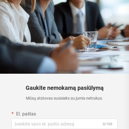
Gaukite nemokamą pasiūlymą
Mūsų atstovas susisieks su jumis netrukus.
El. paštas
0/100