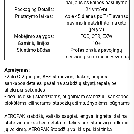
naujausios kainos pasiūlymo
Packaging Details:
24 vnt/vnt
Pristatymo laikas:
Apie 45 dienas po T/T avanso
gavimo ir patvirtinto maketo
(jei yra)
Mokėjimo sąlygos:
FOB, CFR, EXW
Gaminių linijos:
10+
Siuntimo būdas:
Profesionalus pavojingų
medžiagų konteinerių vežimas
Aprašymas:
Valo C.V. jungtis, ABS stabdžius, diskus, būgnus ir
•
sankabos detales, pašalina stabdžių skystį, tepalą bei
aliejų per sekundes
idealus diskų stabdžiams, būgniniam stabdžiui, sankabos
•
plokštėms, cilindrams, stabdžių ašims, žnyplėms, būgnams
AEROPAK stabdžių valiklis saugiai, lengvai ir greitai šalina
stabdžių dulkes bei metalo miltelius nuo stabdžių ir atkuria
jų veikimą. AEROPAK Stabdžių valiklis puikiai tinka