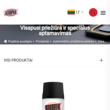
LT
Visapusi priežiūra ir specialus
aptarnavimas
Pradinis puslapis
>
Produktai
>
Automobilio priežiūros prekės
>
Visapusi priežiūra ir specialus aptarnavimas
VISI PRODUKTAI