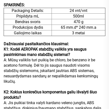
SPAKRINĖS:
Packaging Details:
24 vnt/vnt
Pripildyta mL
500ml
Bendras svoris
470 g
Produkcijos dydis
65 mm.d* 240 mm.a
Galiojimo laikas
3 metai
Dažniausiai pasitaikančios klausimai:
K1: Kodėl AEROPAK stabdžių valiklis yra saugus
pasirinkimas mano stabdžių sistemai?
A: Mūsų valiklis turi puikią be chloro, be benzeno ir be
acetono formulę. Dėl to jis saugus naudoti visoms
stabdžių sistemoms, įskaitant jautrias ABS sistemas,
nesuardydamas sandarų ar nepalikdamas kenksmingų
likučių.
K2: Kokius konkrečius komponentus galiu išvalyti šiuo
produktu?
A: Jis puikiai tinka valyti kardano veleno jungtis, ABS
stabdžius, diskinius/baumano stabdžius, sankabos dalis,