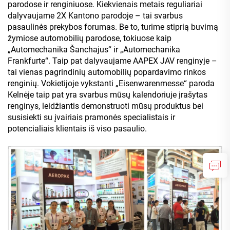
parodose ir renginiuose. Kiekvienais metais reguliariai
dalyvaujame 2X Kantono parodoje – tai svarbus
pasaulinės prekybos forumas. Be to, turime stiprią buvimą
žymiose automobilių parodose, tokiuose kaip
„Automechanika Šanchajus“ ir „Automechanika
Frankfurte“. Taip pat dalyvaujame AAPEX JAV renginyje –
tai vienas pagrindinių automobilių popardavimo rinkos
renginių. Vokietijoje vykstanti „Eisenwarenmesse“ paroda
Kelnėje taip pat yra svarbus mūsų kalendoriuje įrašytas
renginys, leidžiantis demonstruoti mūsų produktus bei
susisiekti su įvairiais pramonės specialistais ir
potencialiais klientais iš viso pasaulio.