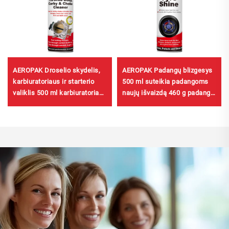
AEROPAK Droselio skydelis,
AEROPAK Padangų blizgesys
karbiuratoriaus ir starterio
500 ml suteikia padangoms
valiklis 500 ml karbiuratoriaus
naujų išvaizdą 460 g padangų
valiklis automobiliui
priežiūros priemonė