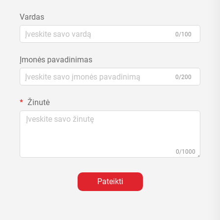
Vardas
0/100
Įmonės pavadinimas
0/200
Žinutė
0/1000
Pateikti