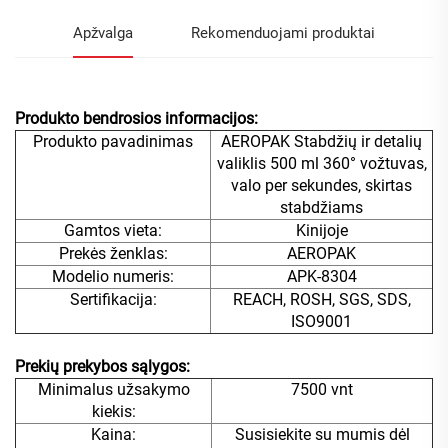
Apžvalga
Rekomenduojami produktai
Produkto bendrosios informacijos:
Produkto pavadinimas
AEROPAK Stabdžių ir detalių
valiklis 500 ml 360° vožtuvas,
valo per sekundes, skirtas
stabdžiams
Gamtos vieta:
Kinijoje
Prekės ženklas:
AEROPAK
Modelio numeris:
APK-8304
Sertifikacija:
REACH, ROSH, SGS, SDS,
ISO9001
Prekių prekybos sąlygos:
Minimalus užsakymo
7500 vnt
kiekis:
Kaina:
Susisiekite su mumis dėl