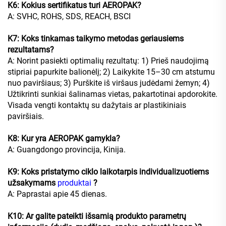
K6: Kokius sertifikatus turi AEROPAK?
A: SVHC, ROHS, SDS, REACH, BSCI
K7: Koks tinkamas taikymo metodas geriausiems
rezultatams?
A: Norint pasiekti optimalių rezultatų: 1) Prieš naudojimą
stipriai papurkite balionėlį; 2) Laikykite 15–30 cm atstumu
nuo paviršiaus; 3) Purškite iš viršaus judėdami žemyn; 4)
Užtikrinti sunkiai šalinamas vietas, pakartotinai apdorokite.
Visada vengti kontaktų su dažytais ar plastikiniais
paviršiais.
K8: Kur yra AEROPAK gamykla?
A: Guangdongo provincija, Kinija.
K9: Koks pristatymo ciklo laikotarpis individualizuotiems
užsakymams
produktai
?
A: Paprastai apie 45 dienas.
K10: Ar galite pateikti išsamią produkto parametrų