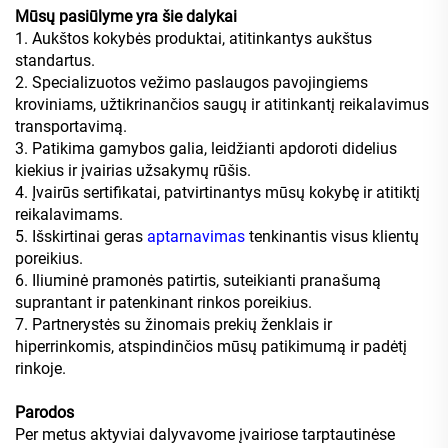
Mūsų pasiūlyme yra šie dalykai
1. Aukštos kokybės produktai, atitinkantys aukštus
standartus.
2. Specializuotos vežimo paslaugos pavojingiems
kroviniams, užtikrinančios saugų ir atitinkantį reikalavimus
transportavimą.
3. Patikima gamybos galia, leidžianti apdoroti didelius
kiekius ir įvairias užsakymų rūšis.
4. Įvairūs sertifikatai, patvirtinantys mūsų kokybę ir atitiktį
reikalavimams.
5. Išskirtinai geras
aptarnavimas
tenkinantis visus klientų
poreikius.
6. Iliuminė pramonės patirtis, suteikianti pranašumą
suprantant ir patenkinant rinkos poreikius.
7. Partnerystės su žinomais prekių ženklais ir
hiperrinkomis, atspindinčios mūsų patikimumą ir padėtį
rinkoje.
Parodos
Per metus aktyviai dalyvavome įvairiose tarptautinėse