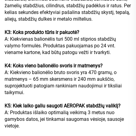
žarnelių stabdžius, cilindrus, stabdžių padėklus ir ratus. Per
kelias sekundes efektyviai pašalina stabdžių skystį, tepalą,
aliejų, stabdžių dulkes ir metalo miltelius.
K3: Koks produkto tūris ir pakuotė?
A: Kiekvienas balionėlis turi 500 ml stiprios stabdžių
valymo formulės. Produktas pakuojamas po 24 vnt.
viename kartone, kad būtų patogu vežti ir tvarkyti.
K4: Koks vieno balionėlio svoris ir matmenys?
A: Kiekvieno balionėlio bruto svoris yra 470 gramų, o
matmenys – 65 mm skersmens ir 240 mm aukščio,
suprojektuoti patogiam rankiniam naudojimui ir tiksliai
taikymui.
K5: Kiek laiko galiu saugoti AEROPAK stabdžių valiklį?
A: Produktas išlaiko optimalią veikimą 3 metus nuo
gamybos datos, jei tinkamai saugomas vėsioje, sausoje
vietoje.