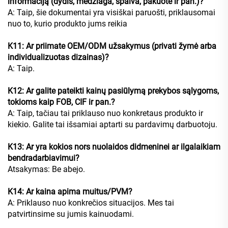
informaciją (dydis, medžiaga, spalva, pakuotė ir pan.)?
A: Taip, šie dokumentai yra visiškai paruošti, priklausomai
nuo to, kurio produkto jums reikia
K11: Ar priimate OEM/ODM užsakymus (privati žymė arba
individualizuotas dizainas)?
A: Taip.
K12: Ar galite pateikti kainų pasiūlymą prekybos sąlygoms,
tokioms kaip FOB, CIF ir pan.?
A: Taip, tačiau tai priklauso nuo konkretaus produkto ir
kiekio. Galite tai išsamiai aptarti su pardavimų darbuotoju.
K13: Ar yra kokios nors nuolaidos didmeninei ar ilgalaikiam
bendradarbiavimui?
Atsakymas: Be abejo.
K14: Ar kaina apima muitus/PVM?
A: Priklauso nuo konkrečios situacijos. Mes tai
patvirtinsime su jumis kainuodami.