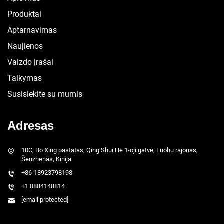
Produktai
Aptarnavimas
Naujienos
Vaizdo įrašai
Taikymas
Susisiekite su mumis
Adresas
10C, Bo Xing pastatas, Qing Shui He 1-oji gatvė, Luohu rajonas,
Šenzhenas, Kinija
+86-18923798198
+1 8884148814
[email protected]