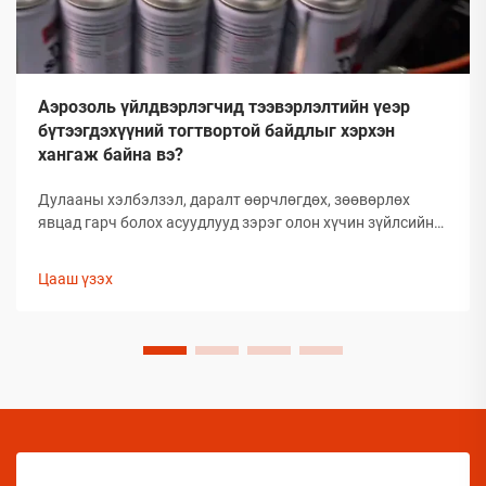
Аэрозоль үйлдвэрлэгчид тээвэрлэлтийн үеэр
бүтээгдэхүүний тогтвортой байдлыг хэрхэн
хангаж байна вэ?
Дулааны хэлбэлзэл, даралт өөрчлөгдөх, зөөвөрлөх
явцад гарч болох асуудлууд зэрэг олон хүчин зүйлсийн
улмаас глобал аэрозолын салбар нь тээвэрлэлтийн
үеэр бүтээгдэхүүний бүрэлдэхүүн хэсгийн бүтэн
Цааш үзэх
байдлыг хадгалахад тооless дундаа сорилтуудтай
тулгардаг. Иймд аэрозол үйлдвэрлэгчид
бүтээгдэхүүний чанарыг хамгаалахын тулд комплекс
арга хэмжээ авах шаардлагатай.