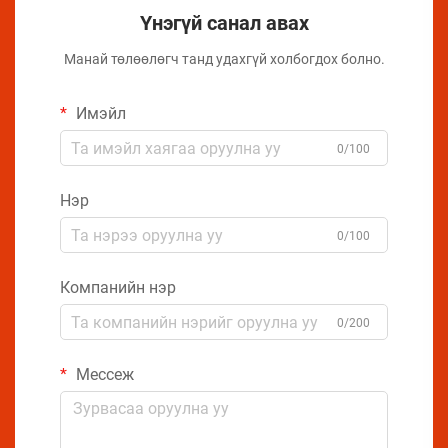
Үнэгүй санал авах
Манай төлөөлөгч танд удахгүй холбогдох болно.
Имэйл
0/100
Нэр
0/100
Компанийн нэр
0/200
Мессеж