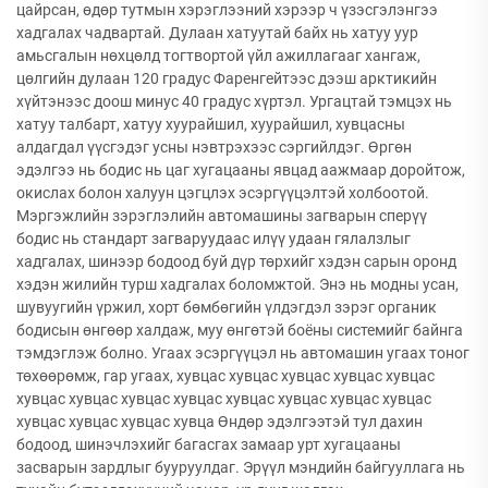
цайрсан, өдөр тутмын хэрэглээний хэрээр ч үзэсгэлэнгээ
хадгалах чадвартай. Дулаан хатуутай байх нь хатуу уур
амьсгалын нөхцөлд тогтвортой үйл ажиллагааг хангаж,
цөлгийн дулаан 120 градус Фаренгейтээс дээш арктикийн
хүйтэнээс доош минус 40 градус хүртэл. Ургацтай тэмцэх нь
хатуу талбарт, хатуу хуурайшил, хуурайшил, хувцасны
алдагдал үүсгэдэг усны нэвтрэхээс сэргийлдэг. Өргөн
эдэлгээ нь бодис нь цаг хугацааны явцад аажмаар доройтож,
окислах болон халуун цэгцлэх эсэргүүцэлтэй холбоотой.
Мэргэжлийн зэрэглэлийн автомашины загварын сперүү
бодис нь стандарт загваруудаас илүү удаан гялалзлыг
хадгалах, шинээр бодоод буй дүр төрхийг хэдэн сарын оронд
хэдэн жилийн турш хадгалах боломжтой. Энэ нь модны усан,
шувуугийн үржил, хорт бөмбөгийн үлдэгдэл зэрэг органик
бодисын өнгөөр халдаж, муу өнгөтэй боёны системийг байнга
тэмдэглэж болно. Угаах эсэргүүцэл нь автомашин угаах тоног
төхөөрөмж, гар угаах, хувцас хувцас хувцас хувцас хувцас
хувцас хувцас хувцас хувцас хувцас хувцас хувцас хувцас
хувцас хувцас хувцас хувца Өндөр эдэлгээтэй тул дахин
бодоод, шинэчлэхийг багасгах замаар урт хугацааны
засварын зардлыг бууруулдаг. Эрүүл мэндийн байгууллага нь