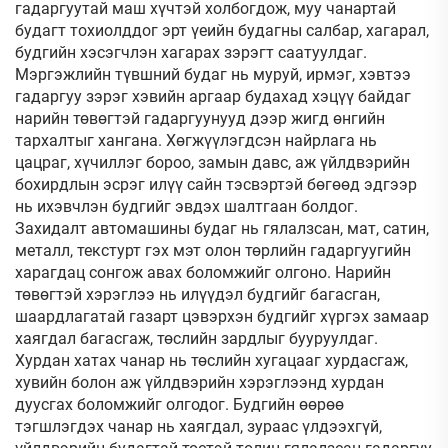
гадаргуутай маш хүчтэй холбогдож, муу чанартай
будагт тохиолддог эрт үеийн будагны салбар, хагарал,
будгийн хэсэгчлэн хагарах зэрэгт саатуулдаг.
Мэргэжлийн түвшний будаг нь муруй, ирмэг, хэвтээ
гадаргуу зэрэг хэвийн аргаар будахад хэцүү байдаг
нарийн төвөгтэй гадаргуунууд дээр жигд өнгийн
тархалтыг хангана. Хөгжүүлэгдсэн найрлага нь
цацраг, хүчиллэг бороо, замын давс, аж үйлдвэрийн
бохирдлын эсрэг илүү сайн тэсвэртэй бөгөөд эдгээр
нь ихэвчлэн будгийг эвдэх шалтгаан болдог.
Захидалт автомашины будаг нь гялалзсан, мат, сатин,
металл, текстурт гэх мэт олон төрлийн гадаргуугийн
харагдац сонгож авах боломжийг олгоно. Нарийн
төвөгтэй хэрэглээ нь илүүдэл будгийг багасган,
шаардлагатай газарт цэвэрхэн будгийг хүргэх замаар
хаягдал багасгаж, төслийн зардлыг бууруулдаг.
Хурдан хатах чанар нь төслийн хугацааг хурдасгаж,
хувийн болон аж үйлдвэрийн хэрэглээнд хурдан
дуусгах боломжийг олгодог. Будгийн өөрөө
тэгшлэгдэх чанар нь хаягдал, зураас үлдээхгүй,