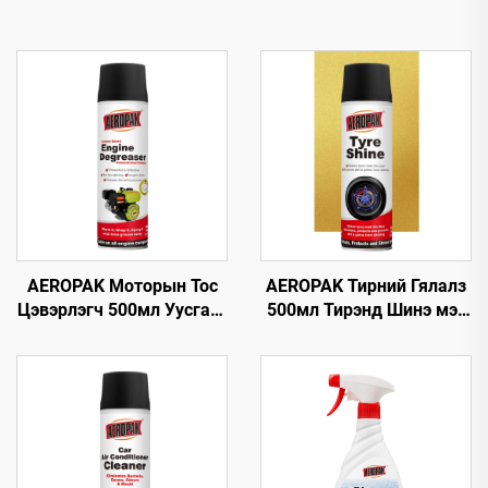
AEROPAK Моторын Тос
AEROPAK Тирний Гялалз
Цэвэрлэгч 500мл Уусгагч
500мл Тирэнд Шинэ мэт
суулгасан Машины
Дүр төрх Өгөх 460г
Цэвэрлэгч Тос Цэвэрлэх
Тирний Анивч
Хэрэгсэл