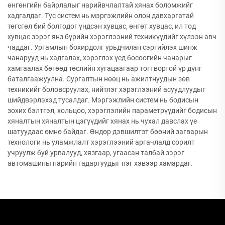
өнгөнгийн байрлалыг нарийвчлалтай хянах боломжийг
хадгалдаг. Тус систем нь мэргэжлийн олон давхаргатай
төгсгөл бий болгодог үндсэн хувцас, өнгөт хувцас, ил тод
хувцас зэрэг янз бүрийн хэрэглээний техникүүдийг хүлээн авч
чаддаг. Ургамлын бохирдолг урьдчилан сэргийлэх шинж
чанарууд нь хадгалах, хэрэглэх үед босоогийн чанарыг
хамгаалах бөгөөд төслийн хугацаагаар тогтвортой үр дүнг
баталгаажуулна. Сургалтын нөөц нь ажилтнуудын зөв
техникийг боловсруулах, нийтлэг хэрэглээний асуудлуудыг
шийдвэрлэхэд тусалдаг. Мэргэжлийн систем нь бодисын
зохих бэлтгэл, хольцоо, хэрэглэлийн параметрүүдийг бодисын
хяналтын хяналтын цэгүүдийг хянах нь чухал давслах үе
шатуудаас өмнө байдаг. Өндөр дэвшилтэт бөөний загварын
технологи нь уламжлалт хэрэглээний аргачлалд сорилт
учруулж буй урвалууд, хязгаар, угаасан талбай зэрэг
автомашины нарийн гадаргуудыг нэг хэвээр хамардаг.