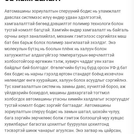
Автомашины зориулалтын сперүүний бодис нь уламжлалт
давслах системээс илүү өндөр удаан эдэлгээтэй,
хамгаалалттай бөгөөд дэвшилтэт полимер технологи болон
тусгай нэмэлт багцтай. Хамгийн өндөр хамгаалалт нь байгаль
орчны аюул заналхийлэл, механик гэмтэлээс сэргийлэх маш
бат бөх барьж болох полимер зангилаатай эхэлдэг. Энэ
молекулын бүтэц нь боолын плёнк нь халуун болон
хатуужилтыг алдахгүйгээр температурын өөрчлөлттэй
холбоотойгоор өргөжин тэлж, хувирч чаддаг уян хатан
байдлыг бий болгодог. Өгөлөгчийн бүтэц бүрд орсон УФ-д бат
бөх бодис нь нарны гэрэлд өртсөн стандарт боёнд ихэвчлэн
нөлөөлдөг өнгө хуурайших, халуун болох асуудлыг сэргийлнэ.
Тус хамгаалалтын систем нь замны давс, хүчилтэй бороо, аж
үйлдвэрийн бохирдол, машины давхаргатай тогтмол
холбогдох автомашины утасны химийн халдлагыг эсэргүүцдэг
тусгай нэмэлт бодис зэргийг багтаадаг. Автомашины
зориулалтын сперүү бодис нь замын шатал, шохойн чулуу,
бага зэргийн зөрчилөөс болж гэмтэж болзошгүй муу хувцас
хувилбарыг багасгах цохилтыг бууруулах цохилтонд
тэсвэртэй шинж чанарыг агуулсан. Энэ загвар нь цайрсан,