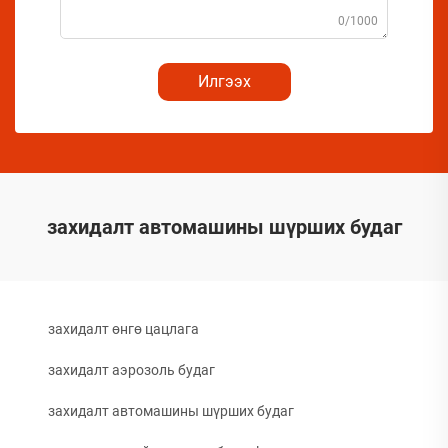
0/1000
Илгээх
захидалт автомашины шүрших будаг
захидалт өнгө цацлага
захидалт аэрозоль будаг
захидалт автомашины шүрших будаг