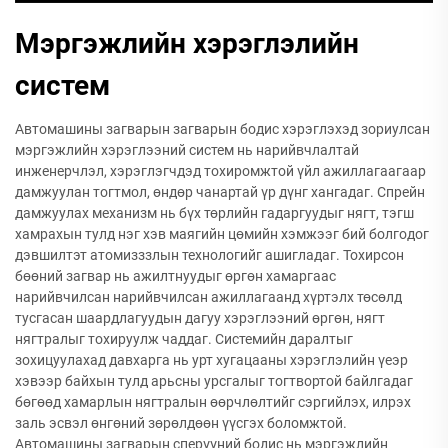
Мэргэжлийн хэрэглэлийн
систем
Автомашины загварын загварын бодис хэрэглэхэд зориулсан
мэргэжлийн хэрэглээний систем нь нарийвчлалтай
инженерчлэл, хэрэглэгчдэд тохиромжтой үйл ажиллагаагаар
дамжуулан тогтмол, өндөр чанартай үр дүнг хангадаг. Спрейн
дамжуулах механизм нь бүх төрлийн гадаргуудыг нягт, тэгш
хамрахын тулд нэг хэв маягийн цөмийн хэмжээг бий болгодог
дэвшилтэт атомизззлын технологийг ашигладаг. Тохирсон
бөөний загвар нь ажилтнуудыг өргөн хамаргаас
нарийвчилсан нарийвчилсан ажиллагаанд хүртэлх төсөлд
тусгасан шаардлагуудын дагуу хэрэглээний өргөн, нягт
нягтралыг тохируулж чаддаг. Системийн даралтыг
зохицуулахад давхарга нь урт хугацааны хэрэглэлийн үеэр
хэвээр байхын тулд арьсны урсгалыг тогтвортой байлгадаг
бөгөөд хамарлын нягтралын өөрчлөлтийг сэргийлэх, илрэх
заль эсвэл өнгөний зөрөлдөөн үүсгэх боломжтой.
Автомашины загварын сперүүний бодис нь мэргэжлийн