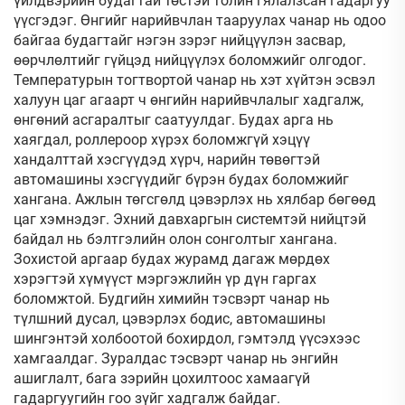
үйлдвэрийн будагтай төстэй толин гялалзсан гадаргуу
үүсгэдэг. Өнгийг нарийвчлан тааруулах чанар нь одоо
байгаа будагтайг нэгэн зэрэг нийцүүлэн засвар,
өөрчлөлтийг гүйцэд нийцүүлэх боломжийг олгодог.
Температурын тогтвортой чанар нь хэт хүйтэн эсвэл
халуун цаг агаарт ч өнгийн нарийвчлалыг хадгалж,
өнгөний асгаралтыг саатуулдаг. Будах арга нь
хаягдал, роллероор хүрэх боломжгүй хэцүү
хандалттай хэсгүүдэд хүрч, нарийн төвөгтэй
автомашины хэсгүүдийг бүрэн будах боломжийг
хангана. Ажлын төгсгөлд цэвэрлэх нь хялбар бөгөөд
цаг хэмнэдэг. Эхний давхаргын системтэй нийцтэй
байдал нь бэлтгэлийн олон сонголтыг хангана.
Зохистой аргаар будах журамд дагаж мөрдөх
хэрэгтэй хүмүүст мэргэжлийн үр дүн гаргах
боломжтой. Будгийн химийн тэсвэрт чанар нь
түлшний дусал, цэвэрлэх бодис, автомашины
шингэнтэй холбоотой бохирдол, гэмтэлд үүсэхээс
хамгаалдаг. Зуралдас тэсвэрт чанар нь энгийн
ашиглалт, бага зэрийн цохилтоос хамаагүй
гадаргуугийн гоо зүйг хадгалж байдаг.