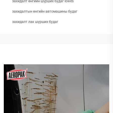
захидалт өнгийн шүрших будаг lowes
захидалтын өнгийн автомашины будаг
захидалт лак шүрших будаг