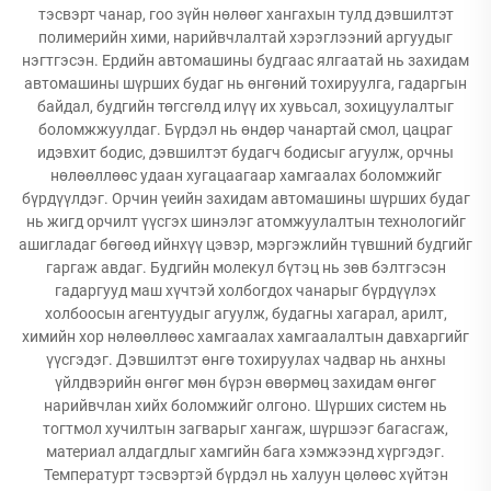
тэсвэрт чанар, гоо зүйн нөлөөг хангахын тулд дэвшилтэт
полимерийн хими, нарийвчлалтай хэрэглээний аргуудыг
нэгтгэсэн. Ердийн автомашины будгаас ялгаатай нь захидам
автомашины шүрших будаг нь өнгөний тохируулга, гадаргын
байдал, будгийн төгсгөлд илүү их хувьсал, зохицуулалтыг
боломжжуулдаг. Бүрдэл нь өндөр чанартай смол, цацраг
идэвхит бодис, дэвшилтэт будагч бодисыг агуулж, орчны
нөлөөллөөс удаан хугацаагаар хамгаалах боломжийг
бүрдүүлдэг. Орчин үеийн захидам автомашины шүрших будаг
нь жигд орчилт үүсгэх шинэлэг атомжуулалтын технологийг
ашигладаг бөгөөд ийнхүү цэвэр, мэргэжлийн түвшний будгийг
гаргаж авдаг. Будгийн молекул бүтэц нь зөв бэлтгэсэн
гадаргууд маш хүчтэй холбогдох чанарыг бүрдүүлэх
холбоосын агентуудыг агуулж, будагны хагарал, арилт,
химийн хор нөлөөллөөс хамгаалах хамгаалалтын давхаргийг
үүсгэдэг. Дэвшилтэт өнгө тохируулах чадвар нь анхны
үйлдвэрийн өнгөг мөн бүрэн өвөрмөц захидам өнгөг
нарийвчлан хийх боломжийг олгоно. Шүрших систем нь
тогтмол хучилтын загварыг хангаж, шүршээг багасгаж,
материал алдагдлыг хамгийн бага хэмжээнд хүргэдэг.
Температурт тэсвэртэй бүрдэл нь халуун цөлөөс хүйтэн