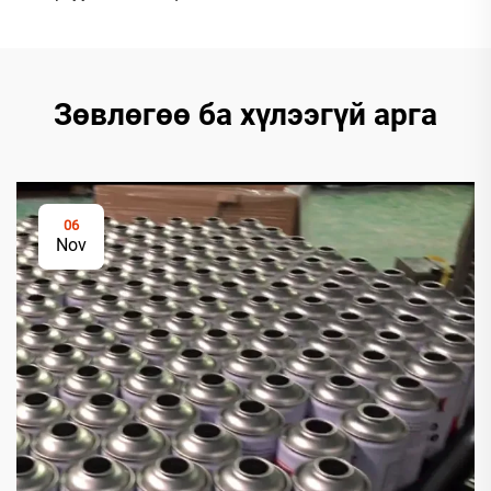
Зөвлөгөө ба хүлээгүй арга
06
Nov