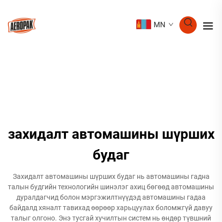
MN
захидалт автомашины шүрших
будаг
Захидалт автомашины шүрших будаг нь автомашины гадна
талын будгийн технологийн шинэлэг ахиц бөгөөд автомашины
дуралдагчид болон мэргэжилтнүүдэд автомашины гадаа
байдалд хяналт тавихад өөрөөр харьцуулах боломжгүй давуу
талыг олгоно. Энэ тусгай хучилтын систем нь өндөр түвшний