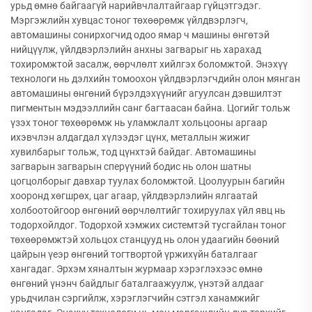
урьд өмнө байгаагүй нарийвчлалтайгаар гүйцэтгэдэг.
Мэргэжлийн хувцас тоног төхөөрөмж үйлдвэрлэгч,
автомашины сонирхогчид одоо ямар ч машины өнгөтэй
нийцүүлж, үйлдвэрлэлийн анхны загварыг нь харахад
тохиромжтой засалж, өөрчлөлт хийлгэх боломжтой. Энэхүү
технологи нь дэлхийн томоохон үйлдвэрлэгчдийн олон мянган
автомашины өнгөний бүрэлдэхүүнийг агуулсан дэвшилтэт
пигментын мэдээллийн санг багтаасан байна. Цогийг тольж
үзэх тоног төхөөрөмж нь уламжлалт хольцооны аргаар
ихэвчлэн алдагдал хүлээдэг цүнх, металлын жижиг
хувилбарыг тольж, тод цүнхтэй байдаг. Автомашины
загварын загварын сперүүний бодис нь олон шатны
цогцолборыг давхар туулах боломжтой. Цоолуурын багийн
хооронд хөгшрөх, цаг агаар, үйлдвэрлэлийн ялгаатай
холбоотойгоор өнгөний өөрчлөлтийг тохируулах үйл явц нь
тодорхойлдог. Тодорхой хэмжих системтэй тусгайлан тоног
төхөөрөмжтэй хольцох станцууд нь олон удаагийн бөөний
цайрын үеэр өнгөний тогтвортой үржихүйн баталгааг
хангадаг. Эрхэм хяналтын журмаар хэрэглэхээс өмнө
өнгөний үнэнч байдлыг баталгаажуулж, үнэтэй алдааг
урьдчилан сэргийлж, хэрэглэгчийн сэтгэл ханамжийг