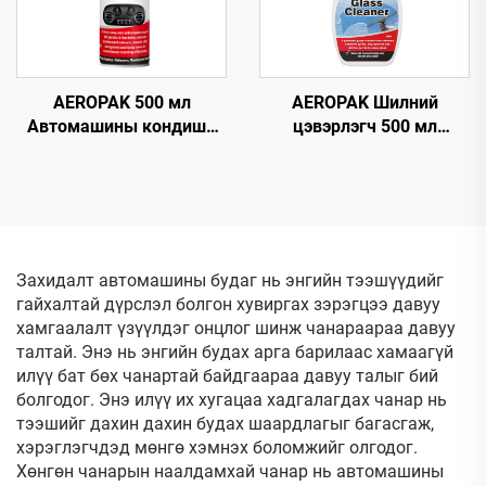
AEROPAK 500 мл
AEROPAK Шилний
Автомашины кондишн
цэвэрлэгч 500 мл
цэвэрлэгч, машины AC-
Машины болон гэр ахуйн
ийг ноцохгүй цэвэрлэгч
олон төрлийн гадаргуун
шилэнд зориулсан
мгновен шилний
цэвэрлэгч
Захидалт автомашины будаг нь энгийн тээшүүдийг
гайхалтай дүрслэл болгон хувиргах зэрэгцээ давуу
хамгаалалт үзүүлдэг онцлог шинж чанараараа давуу
талтай. Энэ нь энгийн будах арга барилаас хамаагүй
илүү бат бөх чанартай байдгаараа давуу талыг бий
болгодог. Энэ илүү их хугацаа хадгалагдах чанар нь
тээшийг дахин дахин будах шаардлагыг багасгаж,
хэрэглэгчдэд мөнгө хэмнэх боломжийг олгодог.
Хөнгөн чанарын наалдамхай чанар нь автомашины