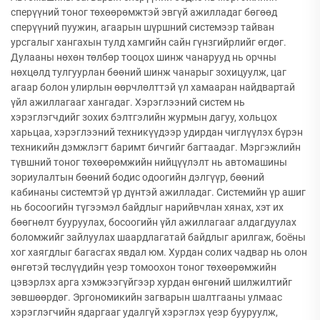
сперүүний тоног төхөөрөмжтэй эвгүй ажилладаг бөгөөд
сперүүний пуужин, агаарын шүршний системээр тайван
урсгалыг хангахын тулд хамгийн сайн гүнзгийрлийг өгдөг.
Дулааны нөхөн төлбөр тооцох шинж чанарууд нь орчны
нөхцөлд тулгуурлан бөөний шинж чанарыг зохицуулж, цаг
агаар болон улирлын өөрчлөлттэй үл хамааран найдвартай
үйл ажиллагааг хангадаг. Хэрэглээний систем нь
хэрэглэгчдийг зохих бэлтгэлийн журмын дагуу, хольцох
харьцаа, хэрэглээний техникүүдээр удирдан чиглүүлэх бүрэн
техникийн дэмжлэгт баримт бичгийг багтаадаг. Мэргэжлийн
түвшний тоног төхөөрөмжийн нийцүүлэлт нь автомашины
зориулалтын бөөний бодис одоогийн дэлгүүр, бөөний
кабинаны системтэй үр дүнтэй ажилладаг. Системийн үр ашиг
нь босоогийн түгээмэл байдлыг нарийвчлан хянах, хэт их
бөөгнөлт бууруулах, босоогийн үйл ажиллагааг алдагдуулах
боломжийг зайлуулах шаардлагатай байдлыг арилгаж, боёны
хог хаягдлыг багасгах явдал юм. Хурдан солих чадвар нь олон
өнгөтэй төслүүдийн үеэр томоохон тоног төхөөрөмжийн
цэвэрлэх арга хэмжээгүйгээр хурдан өнгөний шилжилтийг
зөвшөөрдөг. Эргономикийн загварын шалтгааны улмаас
хэрэглэгчийн ядаргааг удалгүй хэрэглэх үеэр бууруулж,