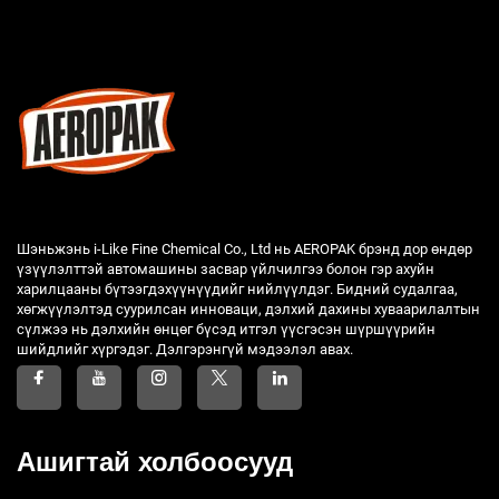
Шэньжэнь i-Like Fine Chemical Co., Ltd нь AEROPAK брэнд дор өндөр
үзүүлэлттэй автомашины засвар үйлчилгээ болон гэр ахуйн
харилцааны бүтээгдэхүүнүүдийг нийлүүлдэг. Бидний судалгаа,
хөгжүүлэлтэд суурилсан инноваци, дэлхий дахины хуваарилалтын
сүлжээ нь дэлхийн өнцөг бүсэд итгэл үүсгэсэн шүршүүрийн
шийдлийг хүргэдэг. Дэлгэрэнгүй мэдээлэл авах.
Ашигтай холбоосууд