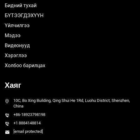
Бидний тухай
БҮТЭЭГДЭХҮҮН
Үйлчилгээ
Мэдээ
Видеонууд
Хэрэглээ
Холбоо барилцах
Хаяг
10C, Bo Xing Building, Qing Shui He 1Rd, Luohu District, Shenzhen,
China
+86-18923798198
+1 8884148814
[email protected]