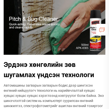
Эрдэнэ хөнгөлийн зөв
шугамлах үндсэн технологи
Автомашины загварын загварын бодис дээр шингэсэн
өнгөний нийцүүлэгч технологи нь нарийвчлалтай хувцас
хувцас хувцас хувцас хэрэглээнд нэвтрүүлэг болж байна. Энэ
шинэчлэлтэй систем нь компьютерт суурилсан өнгөний
шинжилгээ, спектрофотометрийг ашиглан өнгөний тохиргоог