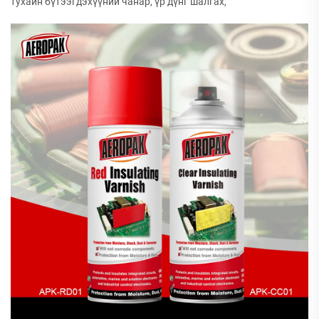
тухайн бүтээгдэхүүний чанар, үр дүнг шалгах,