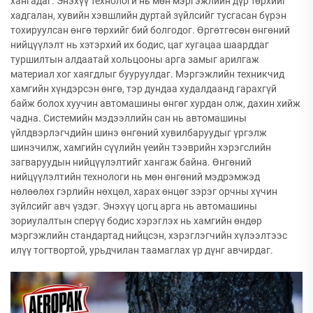
хангадаг. Энэхүү технологи нь мөн мэргэжлийн дүр төрхийг
хадгалан, хувийн хэвшлийн дуртай зүйлсийг тусгасан бүрэн
тохируулсан өнгө төрхийг бий болгодог. Өргөтгөсөн өнгөний
нийцүүлэлт нь хэтэрхий их бодис, цаг хугацаа шаарддаг
туршилтын алдаатай хольцооны арга замыг арилгаж
материал хог хаягдлыг бууруулдаг. Мэргэжлийн техникчид
хамгийн хүндэрсэн өнгө, тэр дундаа худалдаанд гарахгүй
байж болох хуучин автомашины өнгөг хурдан олж, дахин хийж
чадна. Системийн мэдээллийн сан нь автомашины
үйлдвэрлэгчдийн шинэ өнгөний хувилбаруудыг үргэлж
шинэчилж, хамгийн сүүлийн үеийн тээврийн хэрэгслийн
загваруудын нийцүүлэлтийг хангаж байна. Өнгөний
нийцүүлэлтийн технологи нь мөн өнгөний мэдрэмжэд
нөлөөлөх гэрлийн нөхцөл, харах өнцөг зэрэг орчны хүчин
зүйлсийг авч үздэг. Энэхүү цогц арга нь автомашины
зориулалтын сперүү бодис хэрэглэх нь хамгийн өндөр
мэргэжлийн стандартад нийцсэн, хэрэглэгчийн хүлээлтээс
илүү тогтвортой, урьдчилан таамаглах үр дүнг авчирдаг.