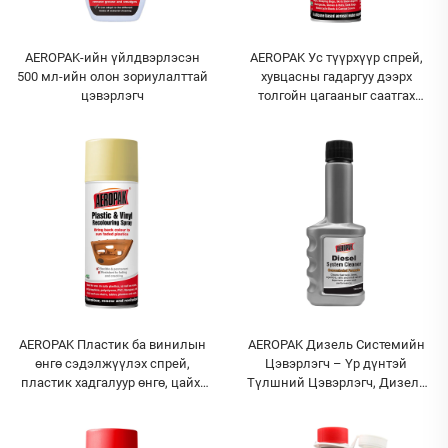
AEROPAK-ийн үйлдвэрлэсэн
AEROPAK Ус түүрхүүр спрей,
500 мл-ийн олон зориулалттай
хувцасны гадаргуу дээрх
цэвэрлэгч
толгойн цагааныг саатгах
спрей, гутал, хувцасны ус
түүрхүүр спрей
AEROPAK Пластик ба винилын
AEROPAK Дизель Системийн
өнгө сэдэлжүүлэх спрей,
Цэвэрлэгч – Үр дүнтэй
пластик хадгалуур өнгө, цайх,
Түлшний Цэвэрлэгч, Дизель
таракхайхад төдий лүүтүү
Системд Нэмэлт Бүрэлдэхүүн