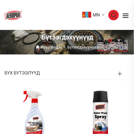
MN
Бүтээгдэхүүнүүд
Нүүр хуудас
>
Бүтээгдэхүүнүүд
БҮХ БҮТЭЭЛҮҮД