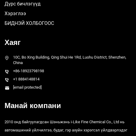
Дүрс бичлэгүүд
Хэрэглээ
БИДНЭЙ ХОЛБОГООС
Хаяг
10C, Bo Xing Building, Qing Shui He 1Rd, Luohu District, Shenzhen,
China
+86-18923798198
+1 8884148814
[email protected]
Манай компани
2010 онд байгуулагдсан Шэньжэнь i-Like Fine Chemical Co., Ltd нь
автомашиний үйлчилгээ, будаг, гэр ахуйн хэрэгсэл үйлдвэрлэдэг