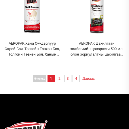
AEROPAK Хана Сүүдэрлүүр
AEROPAK Цахилгаан
Спрей Боя, Толгойн Төвхөн Боя,
холбогчийн цэвэрлэгч 500 мл,
Толгойн Төвхөн Боя, Ханын
олон зориулалтны цахилгаан
Толгойн Төвхөн Боя
холбогчийн цэвэрлэгч
Өмнөх
1
2
3
4
Дараах