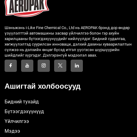
Шэньжэнь i-Like Fine Chemical Co., Ltd нь AEROPAK брэнд дор өндөр
үзүүлэлттэй автомашины засвар үйлчилгээ болон гэр ахуйн
харилцааны бүтээгдэхүүнүүдийг нийлүүлдэг. Бидний судалгаа,
хөгжүүлэлтэд суурилсан инноваци, дэлхий дахины хуваарилалтын
сүлжээ нь дэлхийн өнцөг бүсэд итгэл үүсгэсэн шүршүүрийн
шийдлийг хүргэдэг. Дэлгэрэнгүй мэдээлэл авах.
Ашигтай холбоосууд
Бидний тухайд
Бүтээгдэхүүнүүд
Үйлчилгээ
Мэдээ