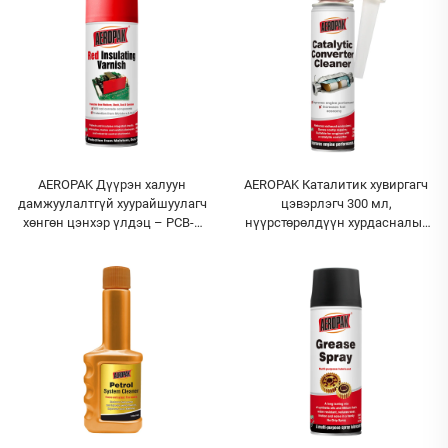
AEROPAK Дүүрэн халуун
AEROPAK Каталитик хувиргагч
дамжуулалтгүй хуурайшуулагч
цэвэрлэгч 300 мл,
хөнгөн цэнхэр үлдэц – PCB-д
нүүрстөрөлдүүн хурдасналыг
зориулж улаан үлдэцтэй спрей
цэвэрлэгч нэмэлт бүрэлдэхүүн
тавих аэрозоль