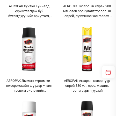
AEROPAK Хүчтэй Туннелд
AEROPAK Тослолын спрей 200
хуримтлагдаж буй
мл, олон зориулалт тослолын
бүтээгдхүүнийг ариутгагч,
спрей, рүүтснээс хамгаалах,
машин түлшний таргет
өндөр чанарын тослолын
системийн цэвэрлэгч, бензин
бүтээдмүүд
түлшний нэмэлт бүтээгдхүүн
AEROPAK Дымын хүртэмжит
AEROPAK Агаарын цэвэрлүүр
төхөөрөмжийн шүүдэр – галт
спрей 330 мл, өрөө, машин,
тревога системийн
гэрт агаарын уурхай
шинжилгээний хүртэмжит
төхөөрөмж, B2B том дуудлагын
нийлүүлэлт