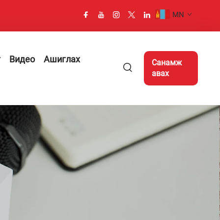
MN
г
Видео
Ашиглах
Санамж
авах