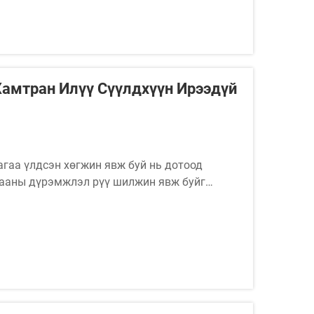
Хамтран Илүү Сүүлдхүүн Ирээдүй
гаа үлдсэн хөгжин явж буй нь дотоод
гааны дүрэмжлэл рүү шилжин явж буйг
өстэй хурдтай хөгжихийн тулд бид...