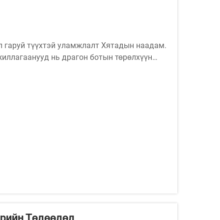
л гаруй түүхтэй уламжлалт Хятадын наадам.
жиллагаанууд нь драгон ботын төрөлхүүн
ны бүтүүн) идэх юм, үүнээс...
рийн Төлөөлөл