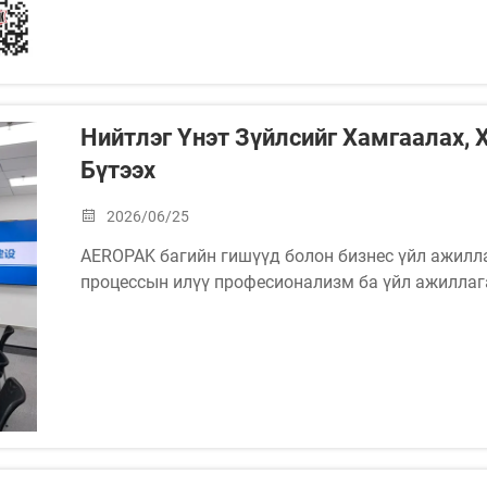
Нийтлэг Үнэт Зүйлсийг Хамгаалах, 
Бүтээх
2026/06/25
AEROPAK багийн гишүүд болон бизнес үйл ажилла
процессын илүү професионализм ба үйл ажилла
илтгэнэ.
Корпоратив соёлын бизнесийн өсөлтийн хурдтай т