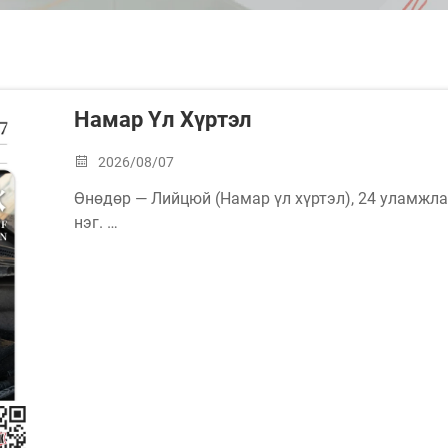
Намар Үл Хүртэл
2026/08/07
Өнөдөр — Лийцюй (Намар үл хүртэл), 24 уламжл
нэг.
Цаг агаар халуун байхын хамт, Лийцюй намар үл 
шинэ улирал руу постепенно шилжихийн тэмдэглэ