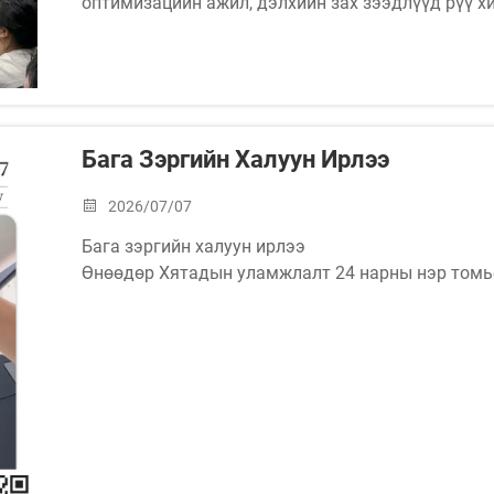
оптимизацийн ажил, дэлхийн зах зээдлүүд рүү х
байна. Гүйцэтгэх захирал Эрик Азийн Өрнөд талд
авагчдын айлтнуудын тухайд мэдээлж байна.
Бага Зэргийн Халуун Ирлээ
2026/07/07
Бага зэргийн халуун ирлээ
Өнөөдөр Хятадын уламжлалт 24 нарны нэр томьё
байгаа бөгөөд зуны хамгийн халуун өдрүүд ирж 
Агаарын температур нэмэгдэж байгаатай холбог
хандуулахыг сануулж байна...