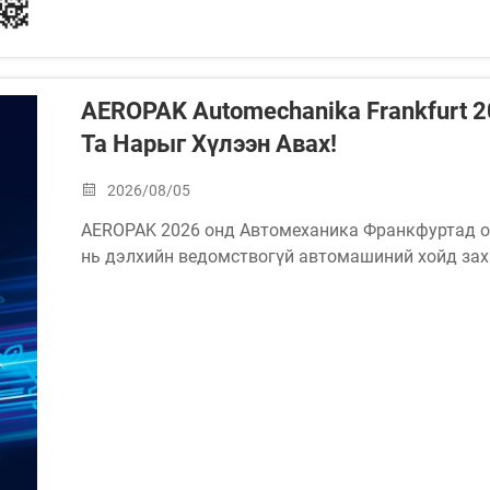
AEROPAK Automechanika Frankfurt 2
Та Нарыг Хүлээн Авах!
2026/08/05
AEROPAK 2026 онд Автомеханика Франкфуртад о
нь дэлхийн ведомствогүй автомашиний хойд зах
юм.
Огноо: 2026 оны 8–12 сарын 9-р сарЭрхтний нэр:
D59BБүрдүүлэлтийн газар: Людвиг-Эрхард-Анлаге