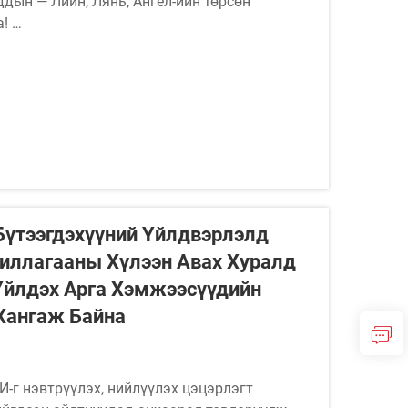
дын — Лиин, Лянь, Ангел-ийн төрсөн
а!
 овогт нэмж ирж буй онцгой хувь нислэхүүнд
Бүтээгдэхүүний Үйлдвэрлэлд
жиллагааны Хүлээн Авах Хуралд
 Үйлдэх Арга Хэмжээсүүдийн
Хангаж Байна
И-г нэвтрүүлэх, нийлүүлэх цэцэрлэгт