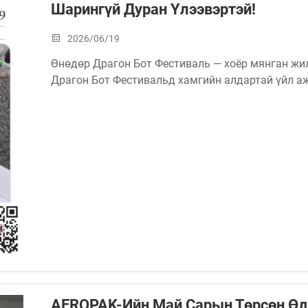
Шарингүй Дуран Үлээвэртэй!
2026/06/19
Өнөдөр Драгон Бот Фестиваль — хоёр мянган жи
Драгон Бот Фестивальд хамгийн алдартай үйл а
(драгон ботын уралдаан) ба зонгзи (зөөлөн будаа
AEROPAK-Ийн Май Сарын Төрсөн Өд