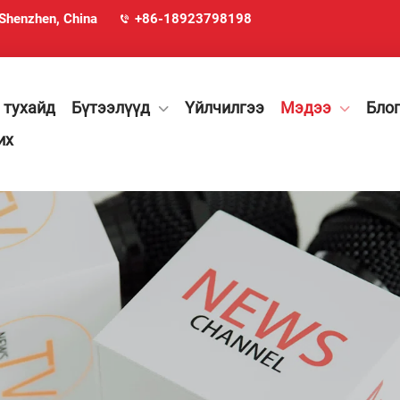
 Shenzhen, China
+86-18923798198
 тухайд
Бүтээлүүд
Үйлчилгээ
Мэдээ
Бло
их