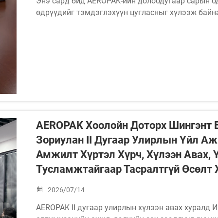
Энэ сард бид AEROPAK-ийн долоодугаар сарын од
өдрүүдийг тэмдэглэхүүн цугласныг хүлээж байн
Тандаа зүтгэл, эергүүл бүүрхүүл ба AEROPAK-ийн
баярлам. Тандаа дур, хамтран ажиллах чадвар...
AEROPAK Хоолойн Доторх Шингэнт 
Зориулан II Дугаар Улирлын Үйл А
Амжилт Хүртэл Хүрч, Хүлээн Авах,
Тусламжтайгаар Тасралтгүй Өсөлт 
2026/07/14
AEROPAK II дугаар улирлын хүлээн авах хуралд И