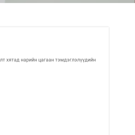
алт хятад нарийн цагаан тэмдэглэлүүдийн
хүртлийн эхлэл болой, зунгийн халуун цагаас
л...