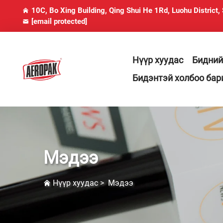
10C, Bo Xing Building, Qing Shui He 1Rd, Luohu District,
[email protected]
Нүүр хуудас
Бидний
Бидэнтэй холбоо бар
Мэдээ
Нүүр хуудас
>
Мэдээ