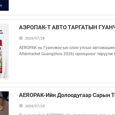
АЭРОПАК-Т АВТО ТАРГАТЫН ГУАНЧ
2026/07/28
AEROPAK нь Гуанчжоу-ын олон улсын автомашины 
Aftermarket Guangzhou 2026) оролцохыг төрүүлж 
Бидний шинэ аэрозоль шийдлүүдийг автомашины 
боёлтын чиглэлд судлахын тулд бидний тавдагт 
AEROPAK-Ийн Долоодугаар Сарын Т
2026/07/23