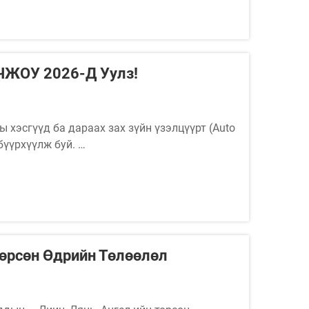
ЖОУ 2026-Д Уулз!
хэсгүүд ба дараах зах зүйн үзэлцүүрт (Auto
бүүрхүүлж буй.
хүртээмүүр, үүрдийн хэрэгцээ ба спрей
ирнүү.
өрсөн Өдрийн Төлөөлөл