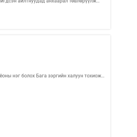
ийгдсэн айлтнуудад анхаарал төвлөрүүлж
 оршдог улс орнууд рүү стратегийн худалдан
оны нэг болох Бага зэргийн халуун тохиож
байгааг илтгэж байна.
дуулан AEROPAK хүн бүрийг онцгой анхаарал