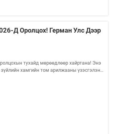
026-Д Оролцох! Герман Улс Дээр
ролцохын тухайд мөрөөдлөөр хайртана! Энэ
 зүйлийн хамгийн том арилжааны үзэсгэлэн
 AEROPAK USA INCХалл: 12.0 | Стенд
 1, Франкфурт-ам-Майн, Герман улс