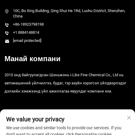
10C, Bo Xing Building, Qing Shui He 1Rd, Luohu District, Shenzhen,
China
+86-18923798198
+1 8884148814
[email protected]
Манай компани
2010 онд байгуулагдсан Шэньжэнь i-Like Fine Chemical Co., Ltd нь
автомашиний үйлчилгээ, будаг, гэр ахуйн хэрэгсэл үйлдвэрлэдэг
дэлхийн хэмжээнд үйл ажиллагаа явуулдаг компани юм.
We value your privacy
We use cookies and similar tools to provide our services. If you
don't want to accept all cookies, click Personalize cookies.