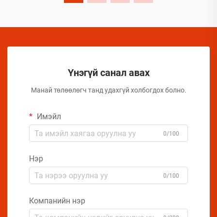
арга хэмжээ авах шаардлагатай.
Үнэгүй санал авах
Манай төлөөлөгч танд удахгүй холбогдох болно.
Имэйл
0/100
Нэр
0/100
Компанийн нэр