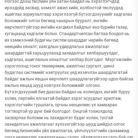
Нэгээс дээш төслийн уян хатан байдал нь хэрэглэгчдэд
ирээдүйд засвар, нэмэлт ажил хийх, холбоотой төслүүдэд
ашиглах зориулалтаар хэрэглээгүй бүтээгдэхүүнийг хадгалах
боломжийг олгох бөгөөд чанарын бууралт, өнгийн
өөрчлөлтгүйгээр өнгийн нэгдмэл байдлыг янз бүрийн газар,
хугацаанд хадгалж болно. Стандартчилсан баглаа боодол нь
их хэмжээний будагны систем шаарддаг нарийн бөгөөд
нөөцийн хяналт, хаягдлын удирдлагын ажиллагааг
шаарддагтай харьцуулахад захидалгыг хялбаршуулдаг,
хадгалах, ашиглахын хяналтыг хялбар болгодог. Мэргэжлийн
хэрэглээнд тоног төхөөрөмж, ажилтны сургалт, шинэ
будаглах системийг нэвтрүүлэх үед ихэвчлэн шаардлагатай
байдаг ажлын явцын өөрчлөлт шаардлагагүйгээр одоо байгаа
ажлын явцад шууд нэвтрэх боломжийг олгоно.
Бүтээгдэхүүний бие даасан байдал нь холилдох, өнгийг буруу
холих, партийн ялгаатай байдал зэрэг асуудлыг арилгаж,
хэрэглэгчийн туршлага, орчны нөхцөлөөс үл хамааран
тогтвортой үр дүнг бий болгодог. Онцгой тохиолдолд
засварлах боломж нь захидалгат будаг холих, тусгай
захидалгын ажиллагааг хүлээхгүйгээр шууд шийдэл олгох
бөгөөд бизнесийн үйл ажиллагаа, үйлчлүүлэгчийн санамжид
шууд нөлөөлдөг ажиллагааны газар, үйлдвэрлэлд гарч буй цаг