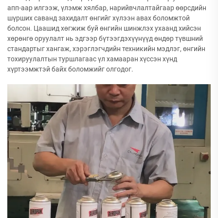
апп-аар илгээж, үлэмж хялбар, нарийвчлалтайгаар өөрсдийн
шүрших саванд захидалт өнгийг хүлээн авах боломжтой
болсон. Цаашид хөгжиж буй өнгийн шинжлэх ухаанд хийсэн
хөрөнгө оруулалт нь эдгээр бүтээгдэхүүнүүд өндөр түвшний
стандартыг хангаж, хэрэглэгчдийн техникийн мэдлэг, өнгийн
тохируулалтын туршлагаас үл хамааран хүссэн хүнд
хүртээмжтэй байх боломжийг олгодог.