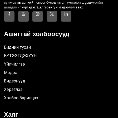
сүлжээ нь дэлхийн өнцөг бүсэд итгэл үүсгэсэн шүршүүрийн
шийдлийг хүргэдэг. Дэлгэрэнгүй мэдээлэл авах.
Ашигтай холбоосууд
Бидний тухай
БҮТЭЭГДЭХҮҮН
Үйлчилгээ
Мэдээ
Видеонууд
Хэрэглээ
Холбоо барилцах
Хаяг