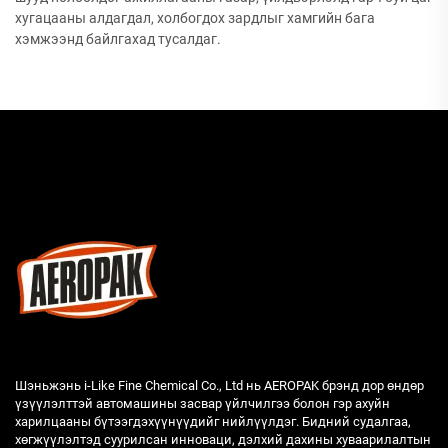
хугацааны алдагдал, холбогдох зардлыг хамгийн бага
хэмжээнд байлгахад тусалдаг.
Шэньжэнь i-Like Fine Chemical Co., Ltd нь AEROPAK брэнд дор өндөр
үзүүлэлттэй автомашины засвар үйлчилгээ болон гэр ахуйн
харилцааны бүтээгдэхүүнүүдийг нийлүүлдэг. Бидний судалгаа,
хөгжүүлэлтэд суурилсан инноваци, дэлхий дахины хуваарилалтын