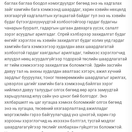
баглах баглаа боодол нэмэгдүүлдэг бөгөөд энэ нь хадгалах
зайг хамгийн бага хэмжээнд шаарддаг, харин хэвийн нөхцөлд
хязгааргүй хадгалалтын хугацаатай байдаг тул энэ нь хэвийн
будаг бүтээгдэхүүнүүдтэй холбоотойгоор гардаг будагны
чанарын бууралт, гадаргын цагаан давхарга үүсэх, салалт
зэрэг асуудлыг арилгадаг. Спрей хэлбэрээр захидалгат будаг
өнгийг хэрэглэх нь хэвийн захидалгат будаг холих үед гардаг
хамгийн бага хэмжээгээр худалдан авах шаардлагатай
холбоотой гардаг хаягдалыг арилгадаг, тиймээс хэрэглэгчид
илүүдэл нөөц асуудалгүйгээр тодорхой төслийн шаардлагатай
яг тийм хэмжээгээр захидалгаж боломжтой. Эдийн засгийн
давуу тал нь анхны худалдан авалтаас хэтэрч, ажил хүчний
зардлыг бууруулах, тоног төхөөрөмжийн шаардлагыг арилгах,
цэвэрлэх цагийг хамгийн бага хэмжээнд байлгах зэрэг
нийлмэл давуу талуудыг олгох бөгөөд өөр арга замуудтай
харьцуулахад илүү сайн үнэ цэнэг бий болгодог. Энэ
хялбаршилт нь цаг хугацаа хэмнэх боломжийг олгох бөгөөд
энэ нь хугацаа, төсөвний хязгаарлалтанд ажилладаг
мэргэжлийн гэрээ байгуулагчдад үнэ цэнэтэй, харин гэр
хорооны хэрэглэгчид нь ихээхэн бэлтгэл, тусгай мэдлэг
шаардлагагүйгээр төслийг хялбархан гүйцэтгэх боломжтой.