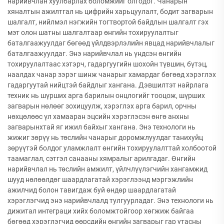
нарийвчлан хуулбарлах боломжийг олгодог. Чанарын
хяналтын ажилтгал нь цифрийн харьцуулалт, бодит загварын
шалгалт, нийлмэл нэгжийн тогтвортой байдлын шалгалт гэх
мэт олон шатны шалгалтаар өнгийн тохируулалтыг
баталгаажуулдаг бөгөөд үйлдвэрлэлийн явцад нарийвчлалыг
баталгаажуулдаг. Энэ нарийвчлал нь үндсэн өнгийн
тохируулалтаас хэтэрч, гадаргуугийн шохойн түвшин, бүтэц,
наалдах чанар зэрэг шинж чанарыг хамардаг бөгөөд хэрэглэх
гадаргуутай нийцтэй байдлыг хангана. Дэвшилтэт найрлага
техник нь шүрших арга барилын онцлогийг тооцож, шүрших
загварын нөлөөг зохицуулж, хэрэглэх арга барил, орчны
нөхцөлөөс үл хамааран эцсийн хэрэглэсэн өнгө анхны
загварынхтай яг ижил байхыг хангана. Энэ технологи нь
жижиг зөрүү нь төслийн чанарыг доромжлуулдаг танихуйц
зөрүүтэй болдог уламжлалт өнгийн тохируулалттай холбоотой
таамаглал, сэтгэл санааны хямралыг арилгадаг. Өнгийн
нарийвчлал нь төслийн амжилт, үйлчлүүлэгчийн хангамжид
шууд нөлөөлдөг шаардлагатай хэрэглээнд мэргэжлийн
ажилчид болон тавигдаж буй өндөр шаардлагатай
хэрэглэгчид энэ нарийвчлалд тулгуурладаг. Энэ технологи нь
дижитал интеграци хийх боломжтойгоор хөгжиж байгаа
бөгөөд хэрэглэгчид өөрсдийн өнгийн загварыг гар утасны