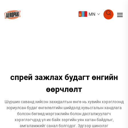
MN
спрей зажлах будагт өнгийн
өөрчлөлт
Шүрших саванд хийсэн захидалтын өнгө нь хувийн хэрэглээнд
зориулсан будаг өнгөлөлтийн шийдэлд хувьсгалын хандлага
болсон бөгөөд мэргэжлийн болон дасгалжуулагч
хэрэглэгчдэд үл их байх зэргийн уян хатан байдлыг,
амгаламжийг санал болгодог. Эдгээр шинэлэг