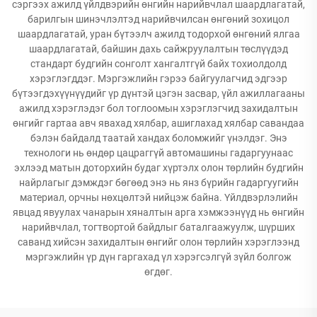
сэргээх ажилд үйлдвэрийн өнгийн нарийвчлал шаардлагатай,
барилгын шинэчлэлтэд нарийвчилсан өнгөний зохицол
шаардлагатай, уран бүтээлч ажилд тодорхой өнгөний ялгаа
шаардлагатай, байшин дахь сайжруулалтын төслүүдэд
стандарт будгийн сонголт хангалтгүй байх тохиолдолд
хэрэглэгддэг. Мэргэжлийн гэрээ байгуулагчид эдгээр
бүтээгдэхүүнүүдийг үр дүнтэй цэгэн засвар, үйл ажиллагааны
ажилд хэрэглэдэг бол тоглоомын хэрэглэгчид захидалтын
өнгийг гартаа авч явахад хялбар, ашиглахад хялбар савандаа
бэлэн байдалд таатай хандах боломжийг үнэлдэг. Энэ
технологи нь өндөр цацраггүй автомашины гадаргуунаас
эхлээд матын доторхийн будаг хүртэлх олон төрлийн будгийн
найрлагыг дэмждэг бөгөөд энэ нь янз бүрийн гадаргуугийн
материал, орчны нөхцөлтэй нийцэж байна. Үйлдвэрлэлийн
явцад явуулах чанарын хяналтын арга хэмжээнүүд нь өнгийн
нарийвчлал, тогтвортой байдлыг баталгаажуулж, шүрших
саванд хийсэн захидалтын өнгийг олон төрлийн хэрэглээнд
мэргэжлийн үр дүн гаргахад үл хэрэгсэлгүй зүйл болгож
өгдөг.