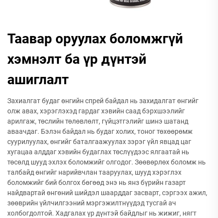
Таавар оруулах боломжгүй
хэмнэлт ба үр дүнтэй
ашиглалт
Захиалгат будаг өнгийн спрей байдал нь захидалгат өнгийг
олж авах, хэрэглэхэд гардаг хэвийн саад бэрхшээлийг
арилгаж, төслийн төлөвлөлт, гүйцэтгэлийг шинэ шатанд
аваачдаг. Бэлэн байдал нь будаг холих, тоног төхөөрөмж
суурилуулах, өнгийг баталгаажуулах зэрэг үйл явцад цаг
хугацаа алддаг хэвийн будаглах төслүүдээс ялгаатай нь
төсөлд шууд эхлэх боломжийг олгодог. Зөөвөрлөх боломж нь
талбайд өнгийг нарийвчлан тааруулах, шууд хэрэглэх
боломжийг бий болгох бөгөөд энэ нь янз бүрийн газарт
найдвартай өнгөний шийдэл шаарддаг засварт, сэргээх ажил,
зөөврийн үйлчилгээний мэргэжилтнүүдэд тусгай ач
холбогдолтой. Хадгалах үр дүнтэй байдлыг нь жижиг, нягт