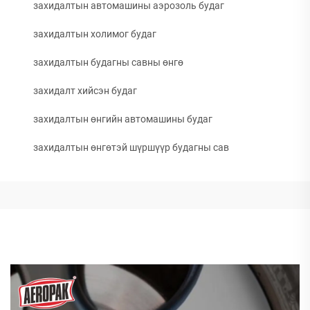
захидалтын автомашины аэрозоль будаг
захидалтын холимог будаг
захидалтын будагны савны өнгө
захидалт хийсэн будаг
захидалтын өнгийн автомашины будаг
захидалтын өнгөтэй шүршүүр будагны сав