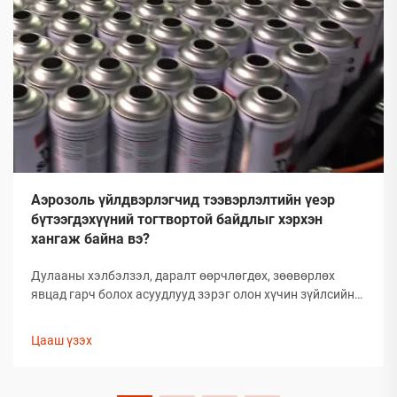
Аэрозоль үйлдвэрлэгчид тээвэрлэлтийн үеэр
бүтээгдэхүүний тогтвортой байдлыг хэрхэн
хангаж байна вэ?
Дулааны хэлбэлзэл, даралт өөрчлөгдөх, зөөвөрлөх
явцад гарч болох асуудлууд зэрэг олон хүчин зүйлсийн
улмаас глобал аэрозолын салбар нь тээвэрлэлтийн
үеэр бүтээгдэхүүний бүрэлдэхүүн хэсгийн бүтэн
Цааш үзэх
байдлыг хадгалахад тооless дундаа сорилтуудтай
тулгардаг. Иймд аэрозол үйлдвэрлэгчид
бүтээгдэхүүний чанарыг хамгаалахын тулд комплекс