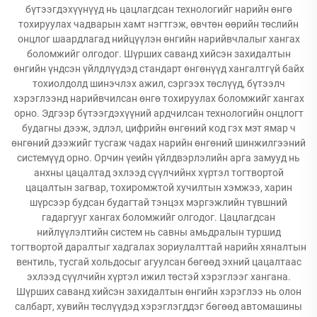
бүтээгдэхүүнүүд нь цацлагдсан технологийг нарийн өнгө
тохируулах чадварын хамт нэгтгэж, өвчтөн өөрийн төслийн
онцлог шаардлагад нийцүүлэн өнгийн нарийвчлалыг хангах
боломжийг олгодог. Шүрших саванд хийсэн захидалтын
өнгийн үндсэн үйлдлүүдэд стандарт өнгөнүүд хангалтгүй байх
тохиолдолд шинэчлэх ажил, сэргээх төслүүд, бүтээлч
хэрэглээнд нарийвчилсан өнгө тохируулах боломжийг хангах
орно. Эдгээр бүтээгдэхүүний ардчилсан технологийн онцлогт
будагны дээж, эдлэл, цифрийн өнгөний код гэх мэт ямар ч
өнгөний дээжийг тусгаж чадах нарийн өнгөний шинжилгээний
системүүд орно. Орчин үеийн үйлдвэрлэлийн арга замууд нь
анхны цацалтад эхлээд сүүлчийнх хүртэл тогтвортой
цацалтын загвар, тохиромжтой хучилтын хэмжээ, харин
шүрсээр будсан будагтай тэнцэх мэргэжлийн түвшний
гадаргууг хангах боломжийг олгодог. Цацлагдсан
нийлүүлэлтийн систем нь савны амьдралын туршид
тогтвортой даралтыг хадгалах зориулалттай нарийн хяналтын
вентиль, тусгай хольдосыг агуулсан бөгөөд эхний цацалтаас
эхлээд сүүлчийн хүртэл ижил төстэй хэрэглээг хангана.
Шүрших саванд хийсэн захидалтын өнгийн хэрэглээ нь олон
салбарт, хувийн төслүүдэд хэрэглэгддэг бөгөөд автомашины