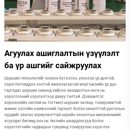
Агуулах ашиглалтын үзүүлэлт
ба үр ашгийг сайжруулах
Шүрших технологийг зохион бүтээсэн, үнэхээр үр дүнтэй,
хэрэглэгчиддээ ээлтэй ажиллагаатай мэргэжлийн үр дүн
гаргадаг шүрших саванд хийсэн захидалтын өнгө нь
хэрэглээний үзүүлэлтээр давуу талтай. Дэвшилтэт
аэрозолийн систем нь тогтмол шүрших загвар, тохиромжтой
жижиг хэсгийн хэмжээний тархалт болон хяналттой урсгалын
хурдийг хангах зориулалттай нарийн хяналтын механизмийг
агуулдаг бөгөөд энэ нь төслийн шаардлагууд болон
хэрэглэгчийн чадварын түвшинд тохируулан хэрэглэх