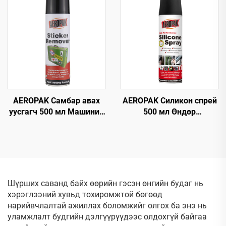
Машины Цэвэрлэгч
AEROPAK Самбар авах
AEROPAK Силикон спрей
уусгагч 500 мл Машиний
500 мл Өндөр
шилэн дээрх самбарыг
үйлчилгээтэй
авах
автомашины аэрозоль
спрей
Шүрших саванд байх өөрийн гэсэн өнгийн будаг нь
хэрэглээний хувьд тохиромжтой бөгөөд
нарийвчлалтай ажиллах боломжийг олгох ба энэ нь
уламжлалт будгийн дэлгүүрүүдээс олдохгүй байгаа