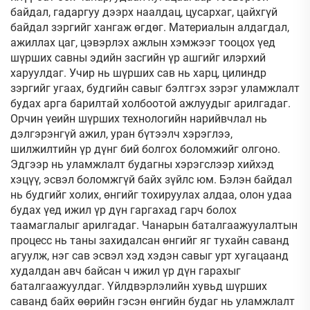
байдал, гадаргуу дээрх наалдац, цусархаг, цайхгүй
байдал зэргийг хангаж өгдөг. Материалын алдагдал,
ажиллах цаг, цэвэрлэх ажлын хэмжээг тооцох үед
шүрших савны эдийн засгийн үр ашгийг илэрхий
харуулдаг. Учир нь шүрших сав нь харц, цилиндр
зэргийг угаах, будгийн савыг бэлтгэх зэрэг уламжлалт
будах арга барилтай холбоотой ажлуудыг арилгадаг.
Орчин үеийн шүрших технологийн нарийвчлал нь
дэлгэрэнгүй ажил, уран бүтээлч хэрэглээ,
шилжилтийн үр дүнг бий болгох боломжийг олгоно.
Эдгээр нь уламжлалт будагны хэрэгслээр хийхэд
хэцүү, эсвэл боломжгүй байх зүйлс юм. Бэлэн байдал
нь будгийг холих, өнгийг тохируулах алдаа, олон удаа
будах үед ижил үр дүн гаргахад гарч болох
таамаглалыг арилгадаг. Чанарын баталгаажуулалтын
процесс нь таны захидалсан өнгийг яг тухайн саванд
агуулж, нэг сав эсвэл хэд хэдэн савыг урт хугацаанд
худалдан авч байсан ч ижил үр дүн гарахыг
баталгаажуулдаг. Үйлдвэрлэлийн хувьд шүрших
саванд байх өөрийн гэсэн өнгийн будаг нь уламжлалт