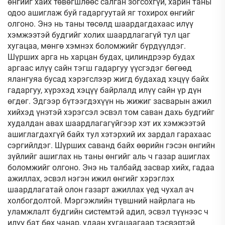
өнгийг хайх төвөгшлөөс салган зогсохгүй, харин таны
одоо ашиглаж буй гадаргуутай яг тохирох өнгийг
олгоно. Энэ нь таны төсөлд шаардагдахаас илүү
хэмжээтэй будгийг холих шаардлагагүй тул цаг
хугацаа, мөнгө хэмнэх боломжийг бүрдүүлдэг.
Шүрших арга нь харцан будах, цилиндрээр будах
аргаас илүү сайн тэгш гадаргуу үүсгэдэг бөгөөд
ялангуяа бусад хэрэгслээр жигд будахад хэцүү байх
гадаргуу, хүрэхэд хэцүү байрлалд илүү сайн үр дүн
өгдөг. Эдгээр бүтээгдэхүүн нь жижиг засварын ажил
хийхэд үнэтэй хэрэгсэл эсвэл том саван дахь будгийг
худалдан авах шаардлагагүйгээр хэт их хэмжээтэй
ашиглагдахгүй байх тул хэтэрхий их зардал гарахаас
сэргийлдэг. Шүрших саванд байх өөрийн гэсэн өнгийн
зүйлийг ашиглах нь таны өнгийг аль ч газар ашиглах
боломжийг олгоно. Энэ нь талбайд засвар хийх, гадаа
ажиллах, эсвэл нэгэн ижил өнгийг хэрэглэх
шаардлагатай олон газарт ажиллах үед чухал ач
холбогдолтой. Мэргэжлийн түвшний найрлага нь
уламжлалт будгийн системтэй адил, эсвэл түүнээс ч
илүү бат бөх чанар, удаан хугацаагаар тэсвэртэй