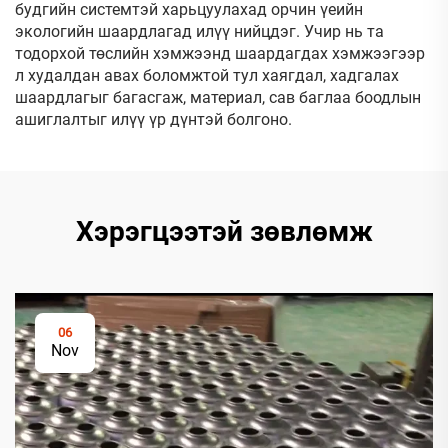
будгийн системтэй харьцуулахад орчин үеийн
экологийн шаардлагад илүү нийцдэг. Учир нь та
тодорхой төслийн хэмжээнд шаардагдах хэмжээгээр
л худалдан авах боломжтой тул хаягдал, хадгалах
шаардлагыг багасгаж, материал, сав баглаа боодлын
ашиглалтыг илүү үр дүнтэй болгоно.
Хэрэгцээтэй зөвлөмж
06
Nov