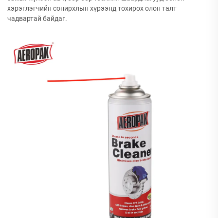
хэрэглэгчийн сонирхлын хүрээнд тохирох олон талт
чадвартай байдаг.