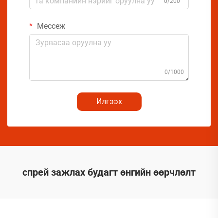
0/200
Мессеж
0/1000
Илгээх
спрей зажлах будагт өнгийн өөрчлөлт