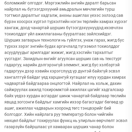
боломжийг олгодог. Мэргэжлийн ангийн даралт барьсан
найрлал нь бүтээгдэхүүний амьдралын мөчлөгийн турш
тогтмол даралтыг хадгалж, анхны ашиглах үеээс эхлээд сав
бүрэн хоосрох хүртэл түрхэлтийн нэгэн төрлийн хамрах хүрээг
хангаж, доод чанартай шүрших бүтээгдэхүүнүүдэд ихэвчлэн
тохиолддог үйл ажиллагааны бууралтаас зайлсхийдэг.
Шүрших загварын технологи нь гүйлгэх, унаж гараx, жигд бус
түрхэх зэрэг энгийн будах аргачлалд түгээмэл тохиолддог
асуудлуудыг арилгадаг жижиг, жигд хэсгийн тархалтыг
үүсгэдэг. Захидлын өнгийг агуулсан шүрших сав нь текстурт
гадаргуу, нарийн дэлгэрэнгүй элемент, жигд бус хэлбэртэй
гадаргуун дээр хэвийн хэрэгслүүд үр дүнтэй байхгүй эсвэл
хангалтгүй байдаг үед харцангуй хугацааг илүү хурдан хамрах
чадвартай байдгаараа онцлогтой. Найрлал нь хольж, дахин
сайжруулах ажилд тохиромжтой ажиллах цагийг хадгалсаар
байх үедээ хурдан асгардаг шинж чанартай байдлаар төслийн
явцад зогсонги байдлыг хамгийн ихээр багасгадаг бөгөөд үр
ашиг, ажиллах чадварын хооронд төгс тэнцвэрийг бий
болгодог. Хийн найрлага руу температур болон чийгийн
нөхцөл байдлыг тохируулах функц нь улирлын өөрчлөлт эсвэл
газарзүйн байршлаас үл хамааран шүрших чанар болон