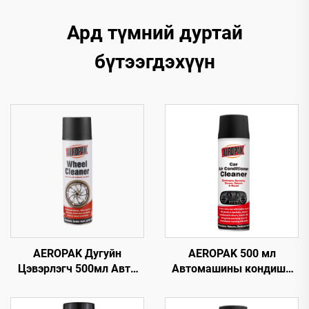
Ард түмний дуртай
бүтээгдэхүүн
AEROPAK Дугуйн
AEROPAK 500 мл
Цэвэрлэгч 500мл Авто
Автомашины кондишн
Анивч 510г Дугуйг
цэвэрлэгч, машины AC-
Цэвэрлэх Зориулсан
ийг ноцохгүй цэвэрлэгч