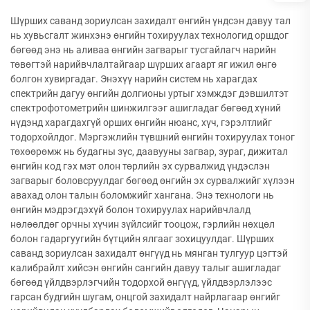
Шүрших саванд зориулсан захидалт өнгийн үндсэн давуу тал
нь хувьсгалт жинхэнэ өнгийн тохируулах технологид оршдог
бөгөөд энэ нь аливаа өнгийн загварыг тусгайлагч нарийн
төвөгтэй нарийвчлалтайгаар шүрших агаарт яг ижил өнгө
болгон хувиргадаг. Энэхүү нарийн систем нь харагдах
спектрийн дагуу өнгийн долгионы уртыг хэмждэг дэвшилтэт
спектрофотометрийн шинжилгээг ашигладаг бөгөөд хүний
нүдэнд харагдахгүй орших өнгийн нюанс, хүч, гэрэлтлийг
тодорхойлдог. Мэргэжлийн түвшний өнгийн тохируулах тоног
төхөөрөмж нь будагны зүс, даавууны загвар, зураг, дижитал
өнгийн код гэх мэт олон төрлийн эх сурвалжид үндэслэн
загварыг боловсруулдаг бөгөөд өнгийн эх сурвалжийг хүлээн
авахад олон талын боломжийг хангана. Энэ технологи нь
өнгийн мэдрэгдэхүй болон тохируулах нарийвчлалд
нөлөөлдөг орчны хүчин зүйлсийг тооцож, гэрлийн нөхцөл
болон гадаргуугийн бүтцийн ялгааг зохицуулдаг. Шүрших
саванд зориулсан захидалт өнгүүд нь мянган тулгуур цэгтэй
калибрайлт хийсэн өнгийн сангийн давуу талыг ашигладаг
бөгөөд үйлдвэрлэгчийн тодорхой өнгүүд, үйлдвэрлэлээс
гарсан будгийн шугам, онцгой захидалт найрлагаар өнгийг