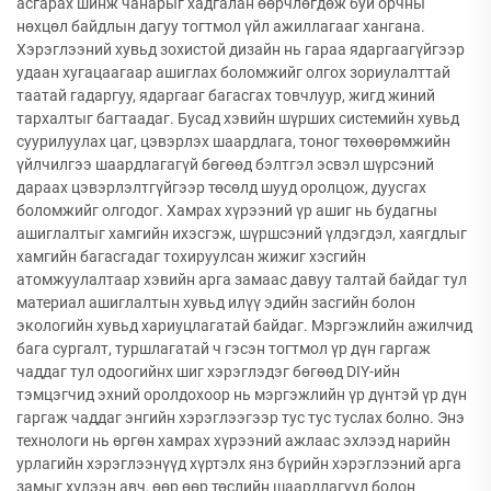
асгарах шинж чанарыг хадгалан өөрчлөгдөж буй орчны
нөхцөл байдлын дагуу тогтмол үйл ажиллагааг хангана.
Хэрэглээний хувьд зохистой дизайн нь гараа ядаргаагүйгээр
удаан хугацаагаар ашиглах боломжийг олгох зориулалттай
таатай гадаргуу, ядаргааг багасгах товчлуур, жигд жиний
тархалтыг багтаадаг. Бусад хэвийн шүрших системийн хувьд
суурилуулах цаг, цэвэрлэх шаардлага, тоног төхөөрөмжийн
үйлчилгээ шаардлагагүй бөгөөд бэлтгэл эсвэл шүрсэний
дараах цэвэрлэлтгүйгээр төсөлд шууд оролцож, дуусгах
боломжийг олгодог. Хамрах хүрээний үр ашиг нь будагны
ашиглалтыг хамгийн ихэсгэж, шүршсэний үлдэгдэл, хаягдлыг
хамгийн багасгадаг тохируулсан жижиг хэсгийн
атомжуулалтаар хэвийн арга замаас давуу талтай байдаг тул
материал ашиглалтын хувьд илүү эдийн засгийн болон
экологийн хувьд хариуцлагатай байдаг. Мэргэжлийн ажилчид
бага сургалт, туршлагатай ч гэсэн тогтмол үр дүн гаргаж
чаддаг тул одоогийнх шиг хэрэглэдэг бөгөөд DIY-ийн
тэмцэгчид эхний оролдохоор нь мэргэжлийн үр дүнтэй үр дүн
гаргаж чаддаг энгийн хэрэглээгээр тус тус туслах болно. Энэ
технологи нь өргөн хамрах хүрээний ажлаас эхлээд нарийн
урлагийн хэрэглээнүүд хүртэлх янз бүрийн хэрэглээний арга
замыг хүлээн авч, өөр өөр төслийн шаардлагууд болон