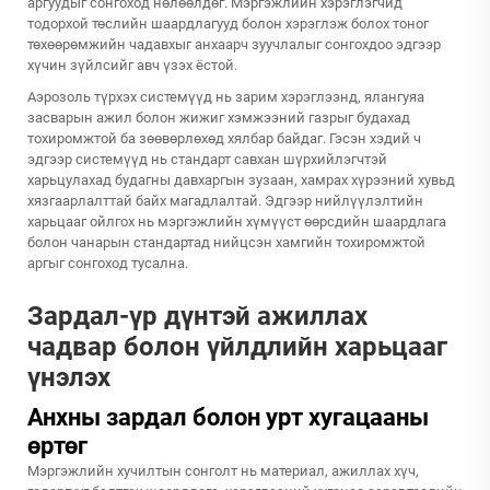
аргуудыг сонгоход нөлөөлдөг. Мэргэжлийн хэрэглэгчид
тодорхой төслийн шаардлагууд болон хэрэглэж болох тоног
төхөөрөмжийн чадавхыг анхаарч зуучлалыг сонгохдоо эдгээр
хүчин зүйлсийг авч үзэх ёстой.
Аэрозоль түрхэх системүүд нь зарим хэрэглээнд, ялангуяа
засварын ажил болон жижиг хэмжээний газрыг будахад
тохиромжтой ба зөөвөрлөхөд хялбар байдаг. Гэсэн хэдий ч
эдгээр системүүд нь стандарт савхан шүрхийлэгчтэй
харьцулахад будагны давхаргын зузаан, хамрах хүрээний хувьд
хязгаарлалттай байх магадлалтай. Эдгээр нийлүүлэлтийн
харьцааг ойлгох нь мэргэжлийн хүмүүст өөрсдийн шаардлага
болон чанарын стандартад нийцсэн хамгийн тохиромжтой
аргыг сонгоход тусална.
Зардал-үр дүнтэй ажиллах
чадвар болон үйлдлийн харьцааг
үнэлэх
Анхны зардал болон урт хугацааны
өртөг
Мэргэжлийн хучилтын сонголт нь материал, ажиллах хүч,