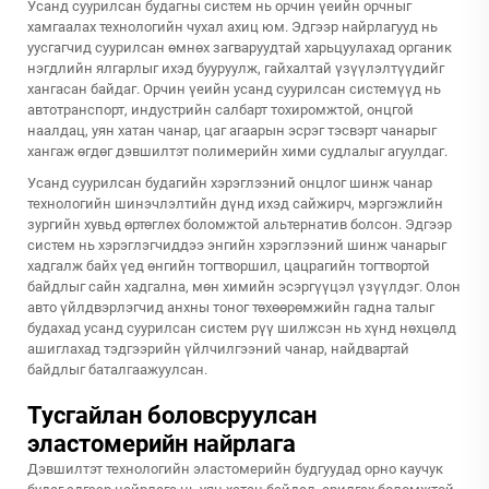
Усанд суурилсан будагны систем нь орчин үеийн орчныг
хамгаалах технологийн чухал ахиц юм. Эдгээр найрлагууд нь
уусгагчид суурилсан өмнөх загваруудтай харьцуулахад органик
нэгдлийн ялгарлыг ихэд бууруулж, гайхалтай үзүүлэлтүүдийг
хангасан байдаг. Орчин үеийн усанд суурилсан системүүд нь
автотранспорт, индустрийн салбарт тохиромжтой, онцгой
наалдац, уян хатан чанар, цаг агаарын эсрэг тэсвэрт чанарыг
хангаж өгдөг дэвшилтэт полимерийн хими судлалыг агуулдаг.
Усанд суурилсан будагийн хэрэглээний онцлог шинж чанар
технологийн шинэчлэлтийн дүнд ихэд сайжирч, мэргэжлийн
зургийн хувьд өртөглөх боломжтой альтернатив болсон. Эдгээр
систем нь хэрэглэгчиддээ энгийн хэрэглээний шинж чанарыг
хадгалж байх үед өнгийн тогтворшил, цацрагийн тогтвортой
байдлыг сайн хадгална, мөн химийн эсэргүүцэл үзүүлдэг. Олон
авто үйлдвэрлэгчид анхны тоног төхөөрөмжийн гадна талыг
будахад усанд суурилсан систем рүү шилжсэн нь хүнд нөхцөлд
ашиглахад тэдгээрийн үйлчилгээний чанар, найдвартай
байдлыг баталгаажуулсан.
Тусгайлан боловсруулсан
эластомерийн найрлага
Дэвшилтэт технологийн эластомерийн будгуудад орно
каучук