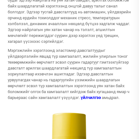
будаг
эдгээр найрлага нь уян хатан байдал, арилгах боломжтой
байх шаардлагатай хэрэглээнд онцгой давуу талыг санал
болгодог. Эдгээр тусгай давсгалтууд нь автомашин, үйлдвэрийн
орчинд ердийн тохиолддог механик стресс, температурын
хэлбэлзэл, динамик ачааллын нөхцөлд бүтцээ хадгалж чаддаг.
Эдгээр найрлагын уян хатан чанар нь тэлэлт, агшилтын
мөчлөгийг пережигддэг суурин дээр хэрэглэх үед трещин,
хагарал үүсэхээс сэргийлдэг.
Мэргэжлийн хэрэглээнд эластомер давсгалтуудыг
үйлдвэрлэлийн явцад түр хамгаалалт, жилийн улирлын тоног
төхөөрөмжийн өөрчлөлт эсвэл суурин гадаргууг гэмтээхгүйгээр
давсгалт арилгах шаардлагатай нөхцөлд түр хамгаалалтын
зориулалтаар ихэвчлэн ашигладаг. Эдгээр давсгалтын
урвуулагдах чанар нь гадаргуугийн үзэмжийн шаардлагын
өөрчлөлт эсвэл түр хамгаалалтын хэрэглээнд уян хатан байх
боломжийг олгох ба хамгаалалт хийгдэж байх хугацаанд ямар ч
барьераас сайн хамгаалалт үзүүлдэг.
үйлчилгээ
амьдрал.