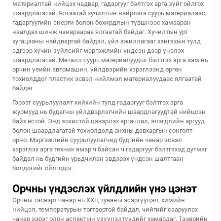
материалтай нийцэх чадвар, гадаргууг бэлтгэх арга зүйг ойлгох
шаардлагатай. Ялгаатай хучилтын найрлага суурь материалаас,
гадаргуугийн энерги болон бохирдлын түвшнээс хамааран
наалдах шинж чанараараа ялгаатай байдаг. Хучилтын урт
хугацааны найдвартай байдал, үйл ажиллагааг хангахын тулд
эдгээр хүчин зүйлсийг мэргэжлийн үндсэн дээр үнэлэх
шаардлагатай. Металл суурь материалуудыг бэлтгэх арга зам нь
орчин үеийн автомашин, үйлдвэрийн хэрэглээнд өргөн
тохиолддог пластик эсвэл нийлмэл материалуудаас ялгаатай
байдаг.
Гэрээт суурьлуулалт хийхийн тулд гадаргууг бэлтгэх арга
журмууд нь будагны үйлдвэрлэгчийн шаардлагуудтай нийцсэн
байх ёстой. Энд зохистой цэвэрлэх аргачлал, элэгдлийн аргууд
болон шаардлагатай тохиолдолд анхны давхаргын сонголт
орно. Мэргэжлийн суурьлуулагчид будгийн чанар эсвэл
хэрэглэх арга техник ямар ч байсан ч гадаргууг бэлтгэхэд дутмаг
байдал нь будгийн урьдчилан эвдэрэх үндсэн шалтгаан
болдогийг ойлгодог.
Орчны үндэслэх үйлдлийн үнэ цэнэт
Орчны тэсвэрт чанар нь ХХЦ туяаны эсэргүүцэл, химийн
нийцэл, температурын тогтвортой байдал, чийгийг сааруулах
чанар зэрэг олон аспектын үзүүлэлтүүдийг хамардаг. Тээврийн