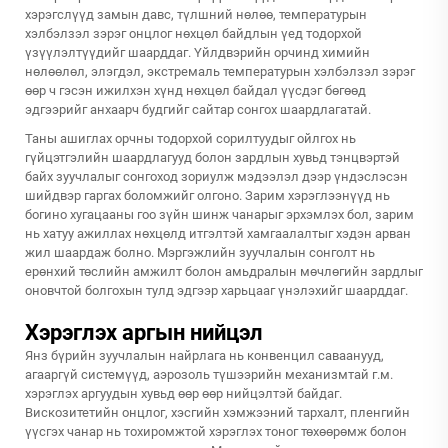
хэрэгслүүд замын давс, түлшний нөлөө, температурын
хэлбэлзэл зэрэг онцлог нөхцөл байдлын үед тодорхой
үзүүлэлтүүдийг шаарддаг. Үйлдвэрийн орчинд химийн
нөлөөлөл, элэгдэл, экстремаль температурын хэлбэлзэл зэрэг
өөр ч гэсэн ижилхэн хүнд нөхцөл байдал үүсдэг бөгөөд
эдгээрийг анхаарч будгийг сайтар сонгох шаардлагатай.
Таны ашиглах орчны тодорхой сорилтуудыг ойлгох нь
гүйцэтгэлийн шаардлагууд болон зардлын хувьд тэнцвэртэй
байх зуучлалыг сонгоход зориулж мэдээлэл дээр үндэслэсэн
шийдвэр гаргах боломжийг олгоно. Зарим хэрэглээнүүд нь
богино хугацааны гоо зүйн шинж чанарыг эрхэмлэх бол, зарим
нь хатуу ажиллах нөхцөлд итгэлтэй хамгаалалтыг хэдэн арван
жил шаардаж болно. Мэргэжлийн зуучлалын сонголт нь
ерөнхий төслийн амжилт болон амьдралын мөчлөгийн зардлыг
оновчтой болгохын тулд эдгээр харьцааг үнэлэхийг шаарддаг.
Хэрэглэх аргын нийцэл
Янз бүрийн зуучлалын найрлага нь конвенцил саваанууд,
агааргүй системүүд, аэрозоль түшээрийн механизмтай г.м.
хэрэглэх аргуудын хувьд өөр өөр нийцэлтэй байдаг.
Вискозитетийн онцлог, хэсгийн хэмжээний тархалт, пленгийн
үүсгэх чанар нь тохиромжтой хэрэглэх тоног төхөөрөмж болон