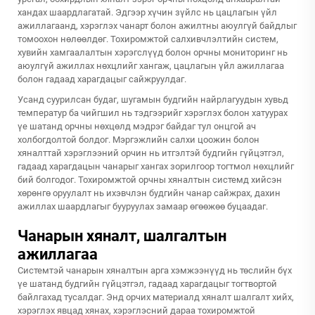
хандах шаардлагатай. Эдгээр хүчин зүйлс нь цацлагын үйл
ажиллагаанд, хэрэглэх чанарт болон ажилтны аюулгүй байдлыг
томоохон нөлөөлдөг. Тохиромжтой салхивчлэлтийн систем,
хувийн хамгаалалтын хэрэгслүүд болон орчны мониторинг нь
аюулгүй ажиллах нөхцлийг хангаж, цацлагын үйл ажиллагаа
болон гадаад харагдацыг сайжруулдаг.
Усанд суурилсан будаг, шугамын будгийн найрлагуудын хувьд
температур ба чийгшил нь тэдгээрийг хэрэглэх болон хатуурах
үе шатанд орчны нөхцөлд мэдрэг байдаг тул онцгой ач
холбогдолтой болдог. Мэргэжлийн салхи цоожин болон
хяналттай хэрэглээний орчин нь итгэлтэй будгийн гүйцэтгэл,
гадаад харагдацын чанарыг хангах зорилгоор тогтмол нөхцлийг
бий болгодог. Тохиромжтой орчны хяналтын системд хийсэн
хөрөнгө оруулалт нь ихэвчлэн будгийн чанар сайжрах, дахин
ажиллах шаардлагыг бууруулах замаар өгөөжөө буцаадаг.
Чанарын хяналт, шалгалтын
ажиллагаа
Системтэй чанарын хяналтын арга хэмжээнүүд нь төслийн бүх
үе шатанд будгийн гүйцэтгэл, гадаад харагдацыг тогтвортой
байлгахад тусалдаг. Энд орчих материалд хяналт шалгалт хийх,
хэрэглэх явцад хянах, хэрэглэсний дараа тохиромжтой