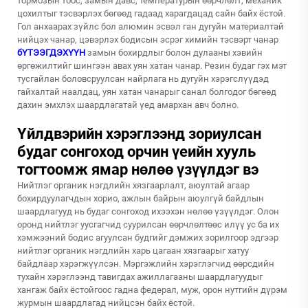
тормозын тоос, замын давс, температурын өөрчлөлт, механик
цохилтыг тэсвэрлэх бөгөөд гадаад харагдацад сайн байх ёстой.
Гол анхаарах зүйлс бол алюмин эсвэл ган дугуйн материалтай
нийцэх чанар, цэвэрлэх бодисын эсрэг химийн тэсвэрт чанар
бҮТЭЭГДЭХҮҮН
замын бохирдлыг болон дулааны хэвийн
өргөжилтийг шингээн авах уян хатан чанар. Резин будаг гэх мэт
тусгайлан боловсруулсан найрлага нь дугуйн хэрэгслүүдэд
гайхалтай наалдац, уян хатан чанарыг санал болгодог бөгөөд
дахин эмхлэх шаардлагатай үед амархан авч болно.
Үйлдвэрийн хэрэглээнд зориулсан
будаг сонгоход орчин үеийн хууль
тогтоомж ямар нөлөө үзүүлдэг вэ
Нийтлэг органик нэгдлийн хязгаарлалт, аюултай агаар
бохирдуулагчдын хорио, ажлын байрын аюулгүй байдлын
шаардлагууд нь будаг сонгоход ихээхэн нөлөө үзүүлдэг. Олон
оронд нийтлэг уусгагчид суурилсан өөрчлөлтөөс илүү ус ба их
хэмжээний бодис агуулсан будгийг дэмжих зорилгоор эдгээр
нийтлэг органик нэгдлийн харь цагаан хязгаарыг хатуу
байдлаар хэрэгжүүлсэн. Мэргэжлийн хэрэглэгчид өөрсдийн
тухайн хэрэглээнд тавигдах ажиллагааны шаардлагуудыг
хангаж байх ёстойгоос гадна федерал, муж, орон нутгийн дүрэм
журмын шаардлагад нийцсэн байх ёстой.