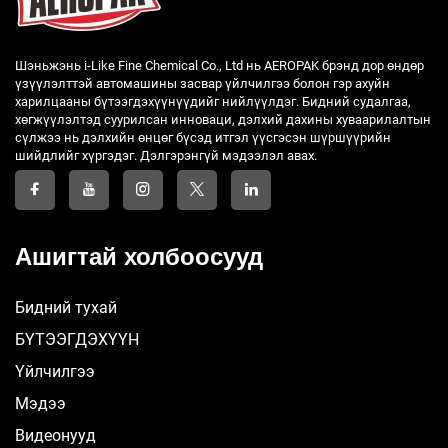
Шэньжэнь i-Like Fine Chemical Co., Ltd нь AEROPAK брэнд дор өндөр
үзүүлэлттэй автомашины засвар үйлчилгээ болон гэр ахуйн
харилцааны бүтээгдэхүүнүүдийг нийлүүлдэг. Бидний судалгаа,
хөгжүүлэлтэд суурилсан инноваци, дэлхий дахины хуваарилалтын
сүлжээ нь дэлхийн өнцөг бүсэд итгэл үүсгэсэн шүршүүрийн
шийдлийг хүргэдэг. Дэлгэрэнгүй мэдээлэл авах.
Ашигтай холбоосууд
Бидний тухай
БҮТЭЭГДЭХҮҮН
Үйлчилгээ
Мэдээ
Видеонууд