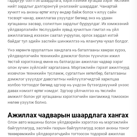
гадаргууг бэлтгэх шаардлага, хэрэглээний хугацаа зэрэг төслийн
нийт зардлыг дэлгэрэнгүй үнэлэхийг шаарддаг. Чанартай
хучилт нь анхны өртөг илүү өндөр байж болох ч илүү сайн
тэсвэрт чанар, ажиллагаа үзүүлдэг бөгөөд энэ нь удаан
хугацааны засвар, солилтын зардлыг бууруулдаг. Их хэмжээний
үйлдвэрлэлийн төслүүдийн хувьд хучилтын гэмтэл нь үйл
ажиллагаанд ихээхэн саатал учруулах, орлох зардал ихтэй
байдаг тул эдийн засгийн шинжилгээ нь ялангуяа чухал болдог.
Үнэ хөрөнгө оруулалтын хандлага нь баталгааны хамрах хүрээ,
үйлдвэрлэгчийн техникийн дэмжлэг болон түүнчлэн ижил
төстэй хэрэглээнд өмнө нь батлагдсан ажиллах чадвар зэрэг
олон хүчин зүйлсийг харгалзана. Мэргэжлийн гэрээт ажилтнууд
ихэвчлэн техникийн тусламж, сургалтын хөтөлбөр, баталгааны
дэмжлэг үзүүлдэг давсгалтны нийлүүлэгчидтэй харилцаа
холбоо тогтоодог бөгөөд эдгээр нь үндсэн бүтээгдэхүүний үнээс
давах нэмэлт өртөг нэмдэг. Эдгээр үйлчилгээ нь төслийн
амжилт болон урт хугацааны хэрэглэгчийн хангамжид томоохон
нөлөө үзүүлж болно.
Ажиллах чадварын шаардлага хангах
Олон авто машины болон үйлдвэрийн хэрэглээ нь мэргэжлийн
байгууллагууд, засгийн газрын байгууллагууд эсвэл анхны тоног
төхөөрөмжийн үйлдвэрлэгчдийн тогтоосон тодорхой ажиллах