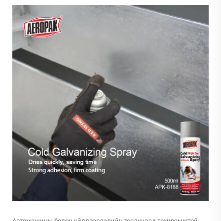
Автомашины болон үйлдвэрлэлийн төслүүдэд тохиромжтой