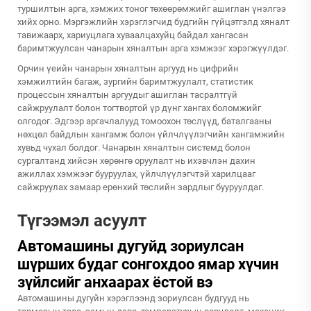
туршилтын арга, хэмжих тоног төхөөрөмжийг ашиглан үнэлгээ
хийх орно. Мэргэжлийн хэрэглэгчид будгийн гүйцэтгэлд хяналт
тавижаарх, хариуцлага хуваалцахуйц байдал хангасан
баримтжуулсан чанарын хяналтын арга хэмжээг хэрэгжүүлдэг.
Орчин үеийн чанарын хяналтын аргууд нь цифрийн
хэмжилтийн багаж, зургийн баримтжуулалт, статистик
процессын хяналтын аргуудыг ашиглан тасралтгүй
сайжруулалт болон тогтвортой үр дүнг хангах боломжийг
олгодог. Эдгээр аргачлалууд томоохон төслүүд, баталгааны
нөхцөл байдлын хангамж болон үйлчлүүлэгчийн хангамжийн
хувьд чухал болдог. Чанарын хяналтын системд болон
сургалтанд хийсэн хөрөнгө оруулалт нь ихэвчлэн дахин
ажиллах хэмжээг бууруулах, үйлчлүүлэгчтэй харилцааг
сайжруулах замаар ерөнхий төслийн зардлыг бууруулдаг.
Түгээмэл асуулт
Автомашины дугуйд зориулсан
шүрших будаг сонгохдоо ямар хүчин
зүйлсийг анхаарах ёстой вэ
Автомашины дугуйн хэрэглээнд зориулсан будгууд нь