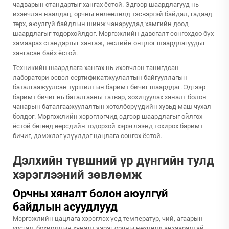
чадварын стандартыг хангах ёстой. Эдгээр шаардлагууд нь
ихэвчлэн наалдац, орчны нөлөөлөлд тэсвэртэй байдал, гадаад
төрх, аюулгүй байдлын шинж чанаруудад хамгийн доод
шаардлагыг тодорхойлдог. Мэргэжлийн давсгалт сонгохдоо бүх
хамаарах стандартыг хангаж, төслийн онцлог шаардлагуудыг
хангасан байх ёстой.
Техникийн шаардлага хангах нь ихэвчлэн танигдсан
лаборатори эсвэл сертификатжуулалтын байгууллагын
баталгаажуулсан туршилтын баримт бичиг шаарддаг. Эдгээр
баримт бичиг нь баталгааны татвар, зохицуулах хяналт болон
чанарын баталгаажуулалтын хөтөлбөрүүдийн хувьд маш чухал
болдог. Мэргэжлийн хэрэглэгчид эдгээр шаардлагыг ойлгох
ёстой бөгөөд өөрсдийн тодорхой хэрэглээнд тохирох баримт
бичиг, дэмжлэг үзүүлдэг цацлага сонгох ёстой.
Дэлхийн түвшний үр дүнгийн тулд
хэрэглээний зөвлөмж
Орчны хяналт болон аюулгүй
байдлын асуудлууд
Мэргэжлийн цацлага хэрэглэх үед температур, чий, агаарын
урсгал, бохирдлын хяналт зэрэг орчны нөхцөлд анхааралтай