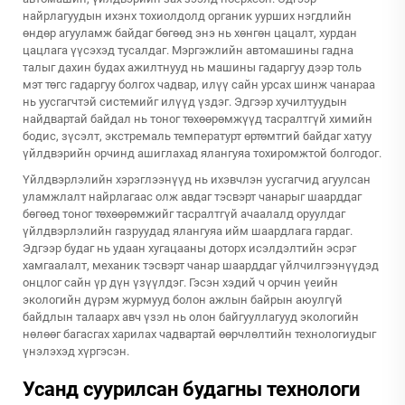
найрлагуудын ихэнх тохиолдолд органик уурших нэгдлийн
өндөр агууламж байдаг бөгөөд энэ нь хөнгөн цацалт, хурдан
цацлага үүсэхэд тусалдаг. Мэргэжлийн автомашины гадна
талыг дахин будах ажилтнууд нь машины гадаргуу дээр толь
мэт төгс гадаргуу болгох чадвар, илүү сайн урсах шинж чанараа
нь уусгагчтэй системийг илүүд үздэг. Эдгээр хучилтуудын
найдвартай байдал нь тоног төхөөрөмжүүд тасралтгүй химийн
бодис, зүсэлт, экстремаль температурт өртөмтгий байдаг хатуу
үйлдвэрийн орчинд ашиглахад ялангуяа тохиромжтой болгодог.
Үйлдвэрлэлийн хэрэглээнүүд нь ихэвчлэн уусгагчид агуулсан
уламжлалт найрлагаас олж авдаг тэсвэрт чанарыг шаарддаг
бөгөөд тоног төхөөрөмжийг тасралтгүй ачаалалд оруулдаг
үйлдвэрлэлийн газруудад ялангуяа ийм шаардлага гардаг.
Эдгээр будаг нь удаан хугацааны доторх исэлдэлтийн эсрэг
хамгаалалт, механик тэсвэрт чанар шаарддаг үйлчилгээнүүдэд
онцлог сайн үр дүн үзүүлдэг. Гэсэн хэдий ч орчин үеийн
экологийн дүрэм журмууд болон ажлын байрын аюулгүй
байдлын талаарх авч үзэл нь олон байгууллагууд экологийн
нөлөөг багасгах харилах чадвартай өөрчлөлтийн технологиудыг
үнэлэхэд хүргэсэн.
Усанд суурилсан будагны технологи