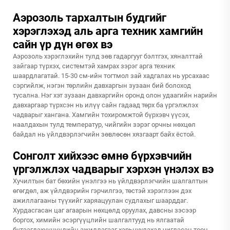
Аэрозоль тархалтын будгийг
хэрэглэхэд аль арга техник хамгийн
сайн үр дүн өгөх вэ
Аэрозоль хэрэглэхийн тулд зөв гадаргууг бэлтгэх, хяналттай
зайгаар түрхэх, системтэй хамрах зэрэг арга техник
шаардлагатай. 15-30 см-ийн тогтмол зай хадгалах нь урсахаас
сэргийлж, нэгэн төрлийн давхаргын зузаан бий болоход
тусална. Нэг хэт зузаан давхаргийн оронд олон удаагийн нарийн
давхаргаар түрхсэн нь илүү сайн гадаад төрх ба үргэлжлэх
чадварыг хангана. Хамгийн тохиромжтой бүрхэвч үүсэх,
наалдахын тулд температур, чийгийн зэрэг орчны нөхцөл
байдал нь үйлдвэрлэгчийн зөвлөсөн хязгаарт байх ёстой.
Сонголт хийхээс өмнө бүрхэвчийн
үргэлжлэх чадварыг хэрхэн үнэлэх вэ
Хучилтын бат бөхийн үнэлгээ нь үйлдвэрлэгчийн шалгалтын
өгөгдөл, аж үйлдвэрийн гэрчилгээ, төстэй хэрэглээн дэх
ажиллагааны түүхийг харяацуулан судлахыг шаарддаг.
Хурдасгасан цаг агаарын нөхцөлд оруулах, давсны зэсээр
боргох, химийн эсэргүүцлийн шалгалтууд нь ялгаатай
бүтээгдэхүүнүүдийн ажиллагааг харьцуулахад чиглэсэн тоон