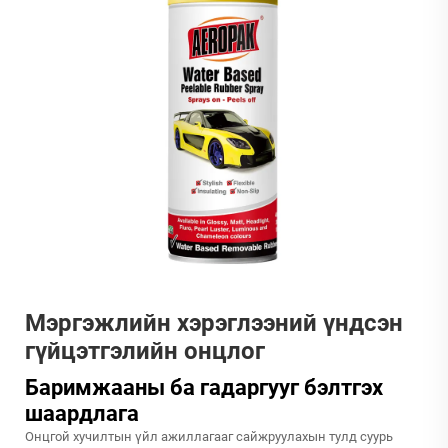
Мэргэжлийн хэрэглээний үндсэн
гүйцэтгэлийн онцлог
Баримжааны ба гадаргууг бэлтгэх
шаардлага
Онцгой хучилтын үйл ажиллагааг сайжруулахын тулд суурь