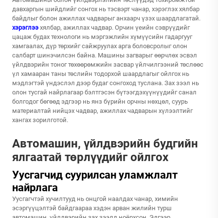
давхаргын шийдлийг сонгох нь тэсвэрт чанар, хэрэглэх хялбар
байдлыг болон ажиллах чадварыг анхаарч үзэх шаардлагатай.
хэрэглээ
хялбар, ажиллах чадвар. Орчин үеийн сэврүүдийг
цацаж будах технологи нь мэргэжлийн хүмүүсийн гадаргууг
хамгаалах, дүр төрхийг сайжруулах арга боловсролыг олон
салбарт шинэчилсэн байна. Машины загварыг өөрчлөх эсвэл
үйлдвэрийн тоног төхөөрөмжийн засвар үйлчилгээний төслөөс
үл хамааран таны төслийн тодорхой шаардлагыг ойлгох нь
мэдлэгтэй үндэслэл дээр будаг сонгоход туслана. Зах зээл нь
олон тусгай найрлагаар бэлтгэсэн бүтээгдэхүүнүүдийг санал
болгодог бөгөөд эдгээр нь янз бүрийн орчны нөхцөл, суурь
материалтай нийцэх чадвар, ажиллах чадварын хүлээлтийг
хангах зорилготой.
Автомашин, үйлдвэрийн будгийн
ялгаатай төрлүүдийг ойлгох
Уусгагчид суурилсан уламжлалт
найрлага
Уусгагчтэй хучилтууд нь онцгой наалдах чанар, химийн
эсэргүүцэлтэй байдгаараа хэдэн арван жилийн турш
автомашин, үйлдвэрийн зах зээлд ноёрхсон. Эдгээр