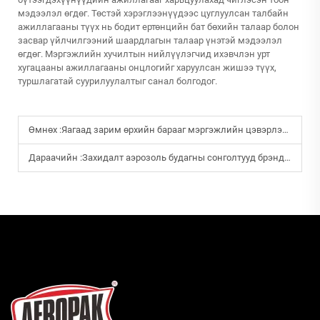
мэдээлэл өгдөг. Төстэй хэрэглээнүүдээс цуглуулсан талбайн
ажиллагааны түүх нь бодит ертөнцийн бат бөхийн талаар болон
засвар үйлчилгээний шаардлагын талаар үнэтэй мэдээлэл
өгдөг. Мэргэжлийн хучилтын нийлүүлэгчид ихэвчлэн урт
хугацааны ажиллагааны онцлогийг харуулсан жишээ түүх,
туршлагатай суурилуулалтыг санал болгодог.
Өмнөх :
Яагаад зарим өрхийн барааг мэргэжлийн цэвэрлэгээний үйлчилгээний компаниуд илүүд үздэг вэ?
Дараачийн :
Захидалт аэрозоль будагны сонголтууд брэндийн бүрэлдэхүүнд хэрхэн нэмэр болох вэ?