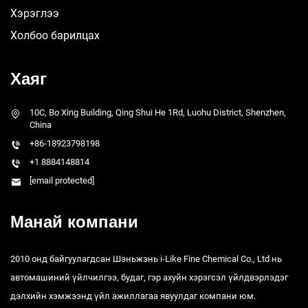
Хэрэглээ
Холбоо барилцах
Хаяг
10C, Bo Xing Building, Qing Shui He 1Rd, Luohu District, Shenzhen,
China
+86-18923798198
+1 8884148814
[email protected]
Манай компани
2010 онд байгуулагдсан Шэньжэнь i-Like Fine Chemical Co., Ltd нь
автомашиний үйлчилгээ, будаг, гэр ахуйн хэрэгсэл үйлдвэрлэдэг
дэлхийн хэмжээнд үйл ажиллагаа явуулдаг компани юм.