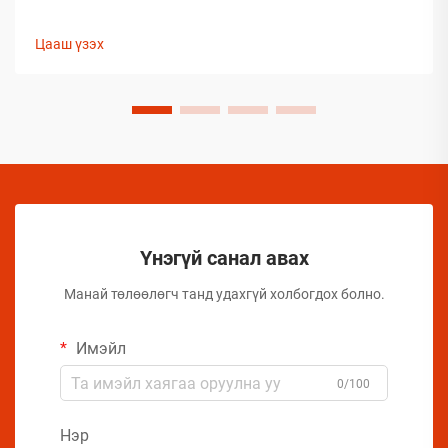
улмаас глобал аэрозолын салбар нь тээвэрлэлтийн
үеэр бүтээгдэхүүний бүрэлдэхүүн хэсгийн бүтэн
Цааш үзэх
байдлыг хадгалахад тооless дундаа сорилтуудтай
тулгардаг. Иймд аэрозол үйлдвэрлэгчид
бүтээгдэхүүний чанарыг хамгаалахын тулд комплекс
арга хэмжээ авах шаардлагатай.
Үнэгүй санал авах
Манай төлөөлөгч танд удахгүй холбогдох болно.
Имэйл
0/100
Нэр