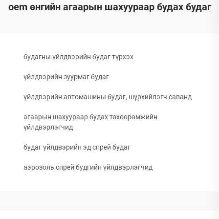
oem өнгийн агаарын шахуураар будах будаг
будагны үйлдвэрийн будаг түрхэх
үйлдвэрийн зуурмаг будаг
үйлдвэрийн автомашины будаг, шүрхийлэгч саванд
агаарын шахуураар будах төхөөрөмжийн
үйлдвэрлэгчид
будаг үйлдвэрийн эд спрей будаг
аэрозоль спрей будгийн үйлдвэрлэгчид