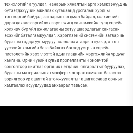
технологийг агуулдаг. Чанарын хяналтын арга хэмжээнүүд нь
бүтээгдэхүүний ажиллах хугацаанд урсгалын хурдны
тогтвортой байдал, загварын нэгдмэл байдал, холхивчийг
дарагдахаас сэргийлэх зэрэг жигд хангамжийн тулд спрейн
холхивч бүр үйл ажиллагааны хатуу шаардлагыг хангасан
эсэхийг баталгаажуулдаг. Хэрэглээний системийн загвар нь
будагны гадаргууг муудуу нөлөөлөх агаарын пузыр, өтгөн
үүсэхийг хамгийн бага байлгах бөгөөд устрын спрейн
пистолетийн хэрэглээтэй адил гладкийн мэргэжлийн үр дүнг
хангана. Орчин үеийн хувьд пропеллантын оновчтой
сонголтоор нийтлэг органик нэгдлийн ялгаралтыг бууруулах,
будагны материалын атмосферт ялгарах хэмжээг багасгах
зорилгоор үр ашигтай атомжуулалтыг ашигласнаар орчныг
хамгаалах асуудлуудад анхаарал тавьсан.