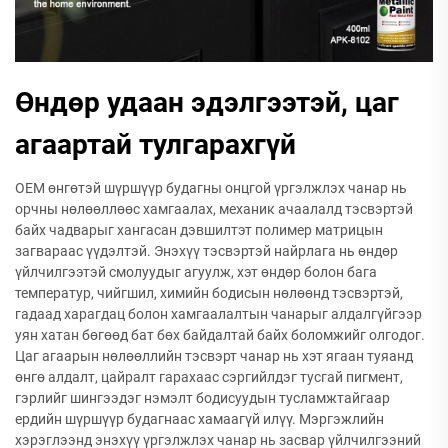
Өндөр удаан эдэлгээтэй, цаг
агаартай тулгарахгүй
OEM өнгөтэй шүршүүр будагны онцгой үргэлжлэх чанар нь
орчны нөлөөллөөс хамгаалах, механик ачаалалд тэсвэртэй
байх чадварыг хангасан дэвшилтэт полимер матрицын
загвараас үүдэлтэй. Энэхүү тэсвэртэй найрлага нь өндөр
үйлчилгээтэй смолуудыг агуулж, хэт өндөр болон бага
температур, чийгшил, химийн бодисын нөлөөнд тэсвэртэй,
гадаад харагдац болон хамгаалалтын чанарыг алдалгүйгээр
уян хатан бөгөөд бат бөх байдалтай байх боломжийг олгодог.
Цаг агаарын нөлөөллийн тэсвэрт чанар нь хэт ягаан туяанд
өнгө алдалт, цайралт гарахаас сэргийлдэг тусгай пигмент,
гэрлийг шингээдэг нэмэлт бодисуудын тусламжтайгаар
ердийн шүршүүр будагнаас хамаагүй илүү. Мэргэжлийн
хэрэглээнд энэхүү үргэлжлэх чанар нь засвар үйлчилгээний