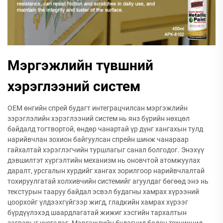
Мэргэжлийн түвшний
хэрэглээний систем
OEM өнгийн спрей будагт интеграцчилсан мэргэжлийн
зэрэглэлийн хэрэглээний систем нь янз бүрийн нөхцөл
байдалд тогтвортой, өндөр чанартай үр дүнг хангахын тулд
нарийвчлан зохион байгуулсан спрейн шинж чанараар
гайхалтай хэрэглэгчийн туршлагыг санал болгодог. Энэхүү
дэвшилтэт хүргэлтийн механизм нь оновчтой атомжуулах
даралт, урсгалын хурдийг хангах зорилгоор нарийвчлалтай
тохируулгатай холхивчийн системийг агуулдаг бөгөөд энэ нь
текстурын тааруу байдал эсвэл будагны хамрах хүрээний
цоорхойг үлдээхгүйгээр жигд, гладкийн хамрах хүрээг
бүрдүүлэхэд шаардлагатай жижиг хэсгийн тархалтын