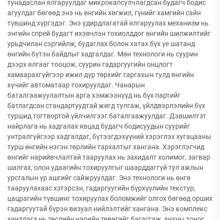
тунадаслан ялгаруулдаг микрокапсулчлагдсан будагч бодис
агуулдаг бөгөөд энэ нь өнгийн хөгжил, гүнийг хамгийн сайн
түвшинд хүргэдэг. Энэ удирдлагатай ялгаруулах механизм нь
энгийн спрей будагт ихэвчлэн тохиолддог өнгийн шилжилтийг
урьдчилан сэргийлж, будаглах болон хатах бүх үе шатанд
өнгийн бүтэн байдлыг хадгалдаг. Мөн технологи нь суурин
дээрх ялгааг тооцож, суурин гадаргуугийн онцлогт
хамаарахгүйгээр ижил дүр төрхийг гаргахын тулд өнгийн
хүчийг автоматаар тохируулдаг. Чанарын
баталгаажуулалтын арга хэмжээнүүд нь бүх партийг
батлагдсан стандартуудтай жигд тулгаж, үйлдвэрлэлийн бүх
туршид тогтвортой үйлчилгээг баталгаажуулдаг. Дэвшилтэт
найрлага нь хадгалах явцад будагч бодисуудын суурийг
унтралгүйгээр хадгалдаг, бүтээгдэхүүний хэрэглэх хугацааны
турш өнгийн нэгэн төрлийн тархалтыг хангана. Хэрэглэгчид
өнгийг нарийвчлалтай тааруулах нь захидалт холимог, загвар
шалгах, олон удаагийн тохируулгыг шаарддаггүй тул ажлын
урсгалын үр ашгийг сайжруулдаг. Энэ технологи нь өнгө
тааруулахаас хэтэрсэн, гадаргуугийн бүрхүүлийн текстур,
цацрагийн түвшинг тохируулах боломжийг олгох бөгөөд орших
гадаргуутай бүрэн визуал нийлэлтийг хангана. Энэ комплекс
хандлага нь төслийн нарийн төвөгийг багасгаж, анхны тоног