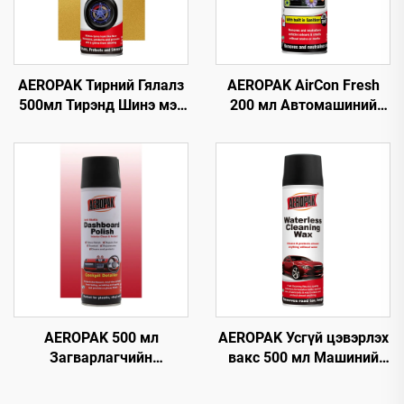
AEROPAK Тирний Гялалз
AEROPAK AirCon Fresh
500мл Тирэнд Шинэ мэт
200 мл Автомашиний
Дүр төрх Өгөх 460г
агаарыг цэвэршүүлэх,
Тирний Анивч
шинэчлэх хэрэгсэл
AEROPAK 500 мл
AEROPAK Усгүй цэвэрлэх
Загварлагчийн
вакс 500 мл Машиний
самбарын полирь,
гадна талын цэвэрлэгч,
статик
биеийн вакс