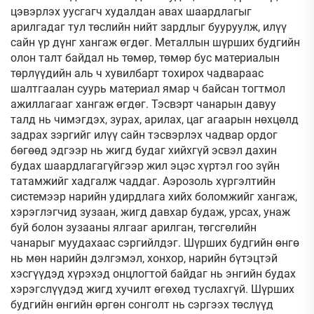
цэвэрлэх уусгагч худалдан авах шаардлагыг
арилгадаг тул төслийн нийт зардлыг бууруулж, илүү
сайн үр дүнг хангаж өгдөг. Металлын шүрших будгийн
олон талт байдал нь төмөр, төмөр бус материалын
төрлүүдийн аль ч хувилбарт тохирох чадвараас
шалтгаалан суурь материал ямар ч байсан тогтмол
ажиллагааг хангаж өгдөг. Тэсвэрт чанарын давуу
талд нь чимэгдэх, зурах, арилах, цаг агаарын нөхцөлд
задрах зэргийг илүү сайн тэсвэрлэх чадвар ордог
бөгөөд эдгээр нь жигд будаг хийхгүй эсвэл дахин
будах шаардлагагүйгээр жил эцэс хүртэл гоо зүйн
татамжийг хадгалж чаддаг. Аэрозоль хүргэлтийн
системээр нарийн удирдлага хийх боломжийг хангаж,
хэрэглэгчид зузаан, жигд давхар будаж, урсах, унаж
буй болон зузааны ялгааг арилган, төгсгөлийн
чанарыг муудахаас сэргийлдэг. Шүрших будгийн өнгө
нь мөн нарийн дэлгэмэл, хонхор, нарийн бүтэцтэй
хэсгүүдэд хүрэхэд онцлогтой байдаг нь энгийн будах
хэрэгслүүдэд жигд хучилт өгөхөд туслахгүй. Шүрших
будгийн өнгийн өргөн сонголт нь сэргээх төслүүд