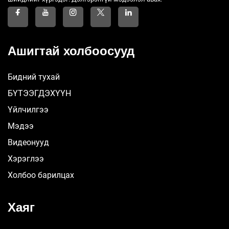
Ашигтай холбоосууд
Бидний тухай
БҮТЭЭГДЭХҮҮН
Үйлчилгээ
Мэдээ
Видеонууд
Хэрэглээ
Холбоо барилцах
Хаяг