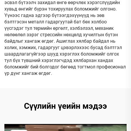
эсвэл бүтээлч захидал өнгө өөрчлөх хэрэгслүүдийн
хувьд өнгийг бүрэн тохируулах боломжийг олгоно.
Үүнээс гадна эдгээр бүтээгдэхүүнүүд нь зөв
бэлтгэсэн металл гадаргуутай бат бөх холбоо
үүсгэдэг тул термийн өргөлт, хэлбэлзэл, механик
нөлөөлөл зэрэг стрессийн нөхцөлд хучилтын бүтэн
байдлыг хангаж өгдөг. Ашиглах хялбар байдал нь
холих, хэмжих, гадаргууг цэвэрлэхээс бусад бэлтгэл
шаардлагагүйгээр шууд хэрэглэх боломжийг олгох
тул бүх түвшний хэрэглэгчдэд хялбархан хандах
боломжийг бий болгодог бөгөөд тогтмол професионал
үр дүнг хангаж өгдөг.
Сүүлийн үеийн мэдээ