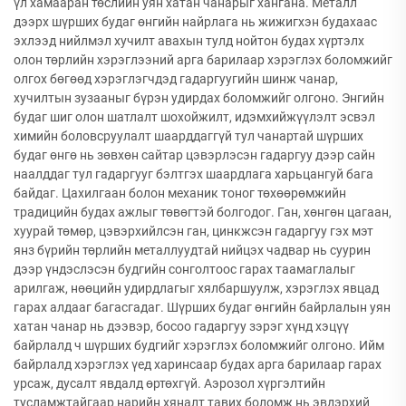
үл хамааран төслийн уян хатан чанарыг хангана. Металл
дээрх шүрших будаг өнгийн найрлага нь жижигхэн будахаас
эхлээд нийлмэл хучилт авахын тулд нойтон будах хүртэлх
олон төрлийн хэрэглээний арга барилаар хэрэглэх боломжийг
олгох бөгөөд хэрэглэгчдэд гадаргуугийн шинж чанар,
хучилтын зузааныг бүрэн удирдах боломжийг олгоно. Энгийн
будаг шиг олон шатлалт шохойжилт, идэмхийжүүлэлт эсвэл
химийн боловсруулалт шаарддаггүй тул чанартай шүрших
будаг өнгө нь зөвхөн сайтар цэвэрлэсэн гадаргуу дээр сайн
наалддаг тул гадаргууг бэлтгэх шаардлага харьцангуй бага
байдаг. Цахилгаан болон механик тоног төхөөрөмжийн
традицийн будах ажлыг төвөгтэй болгодог. Ган, хөнгөн цагаан,
хуурай төмөр, цэвэрхийлсэн ган, цинкжсэн гадаргуу гэх мэт
янз бүрийн төрлийн металлуудтай нийцэх чадвар нь суурин
дээр үндэслэсэн будгийн сонголтоос гарах таамаглалыг
арилгаж, нөөцийн удирдлагыг хялбаршуулж, хэрэглэх явцад
гарах алдааг багасгадаг. Шүрших будаг өнгийн байрлалын уян
хатан чанар нь дээвэр, босоо гадаргуу зэрэг хүнд хэцүү
байрлалд ч шүрших будгийг хэрэглэх боломжийг олгоно. Ийм
байрлалд хэрэглэх үед харинсаар будах арга барилаар гарах
урсаж, дусалт явдалд өртөхгүй. Аэрозол хүргэлтийн
тусламжтайгаар нарийн хяналт тавих боломж нь эвдэрхий