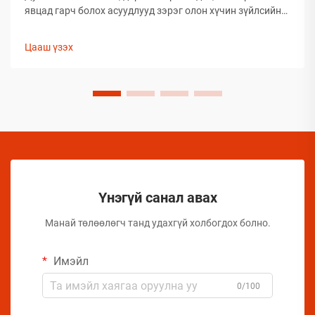
явцад гарч болох асуудлууд зэрэг олон хүчин зүйлсийн
улмаас глобал аэрозолын салбар нь тээвэрлэлтийн
үеэр бүтээгдэхүүний бүрэлдэхүүн хэсгийн бүтэн
Цааш үзэх
байдлыг хадгалахад тооless дундаа сорилтуудтай
тулгардаг. Иймд аэрозол үйлдвэрлэгчид
бүтээгдэхүүний чанарыг хамгаалахын тулд комплекс
арга хэмжээ авах шаардлагатай.
Үнэгүй санал авах
Манай төлөөлөгч танд удахгүй холбогдох болно.
Имэйл
0/100