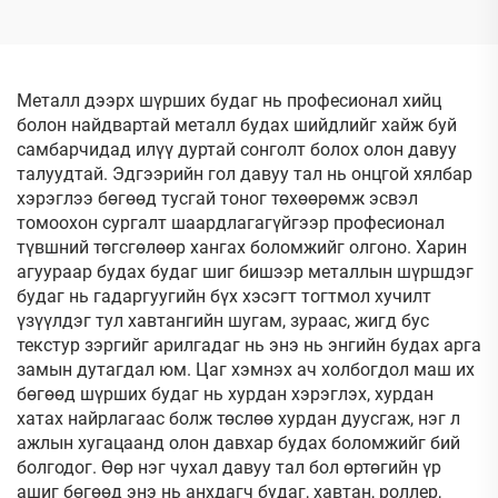
цахилгаангүйжүүлэх
дотор талын цэвэрлэгч
ба хамгаалагч
Металл дээрх шүрших будаг нь професионал хийц
болон найдвартай металл будах шийдлийг хайж буй
самбарчидад илүү дуртай сонголт болох олон давуу
талуудтай. Эдгээрийн гол давуу тал нь онцгой хялбар
хэрэглээ бөгөөд тусгай тоног төхөөрөмж эсвэл
томоохон сургалт шаардлагагүйгээр професионал
түвшний төгсгөлөөр хангах боломжийг олгоно. Харин
агуураар будах будаг шиг бишээр металлын шүршдэг
будаг нь гадаргуугийн бүх хэсэгт тогтмол хучилт
үзүүлдэг тул хавтангийн шугам, зураас, жигд бус
текстур зэргийг арилгадаг нь энэ нь энгийн будах арга
замын дутагдал юм. Цаг хэмнэх ач холбогдол маш их
бөгөөд шүрших будаг нь хурдан хэрэглэх, хурдан
хатах найрлагаас болж төслөө хурдан дуусгаж, нэг л
ажлын хугацаанд олон давхар будах боломжийг бий
болгодог. Өөр нэг чухал давуу тал бол өртөгийн үр
ашиг бөгөөд энэ нь анхдагч будаг, хавтан, роллер,