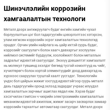
Шинэчлэлийн коррозийн
хамгаалалтын технологи
Металл дээрх ангижруулагч будаг өнгийн хамгийн чухал
борлуулалтын цэг бол гадаргуугийн цэвэрлэлтээс хэтэрсэн,
улам хөгжсөн коррозийн эсрэг хамгаалалтын технологид
оршдог. Орчин үеийн найрлага нь цайр ихтэй суурь будаг,
коррозийг саатуулагч болон хаагч давхаргыг хослуулан
нийлмэл системийг бүрдүүлж, хоолойжилт болон металлын
задралыг идэвхтэй саатуулдаг. Энэхүү дэвшилтэт хамгаалалт
нь молекул түвшинд эхэлдэг бөгөөд тусгай нэмэлтүүд нь чийг,
хүчилтөрөгч болон хортой элементүүдийг доод давхаргад нь
хүрэхээс сааруулах тууштай хаалт үүсгэдэг. Технологийн
үндэс бол цайрын жижиг хэсгүүд идэвхтэйгээр суурь металл
дахь гадаргуугийн оронд эхлээд задардаг учраас илүүдэл
хамгаалалтын зарчмыг ашиглах явдал юм. Хэрэв будаг
хэсэгчилэн гэмтсэн ч чихрийн электрохимийн хамгаалалтын
механизм идэвхтэй ажиллаж, жижиг засарч засварлах замаар
коррозийн тархалтыг автоматаар саатуулдаг. Металл дээрх