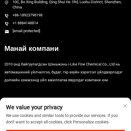
10C, Bo Xing Building, Qing Shui He 1Rd, Luohu District, Shenzhen,
China
+86-18923798198
+1 8884148814
[email protected]
Манай компани
2010 онд байгуулагдсан Шэньжэнь i-Like Fine Chemical Co., Ltd нь
автомашиний үйлчилгээ, будаг, гэр ахуйн хэрэгсэл үйлдвэрлэдэг
дэлхийн хэмжээнд үйл ажиллагаа явуулдаг компани юм.
We value your privacy
We use cookies and similar tools to provide our services. If you
don't want to accept all cookies, click Personalize cookies.
Зохиогчийн эрх © 2025 Шэньжэнь i-Like Fine Chemical Co., Ltd. Бүх
эрх хуулиар хамгаалагдсан. -
Нууцлалын бодлого