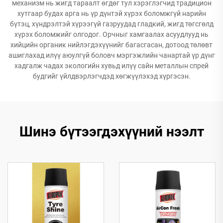
механизм нь жигд тараалт өгдөг тул хэрэглэгчид традицион
хутгаар будах арга нь үр дүнтэй хүрэх боломжгүй нарийн
бүтэц, хүндрэлтэй хүрээгүй газруудад гладкий, жигд төгсгөлд
хүрэх боломжийг олгодог. Орчныг хамгаалах асуудлууд нь
хийцийн органик нийлэгдэхүүнийг багасгасан, дотоод төлөвт
ашиглахад илүү аюулгүй боловч мэргэжлийн чанартай үр дүнг
хадгалж чадах экологийн хувьд илүү сайн металлын спрей
будгийг үйлдвэрлэгчдэд хөгжүүлэхэд хүргэсэн.
Шинэ бүтээгдэхүүний нээлт