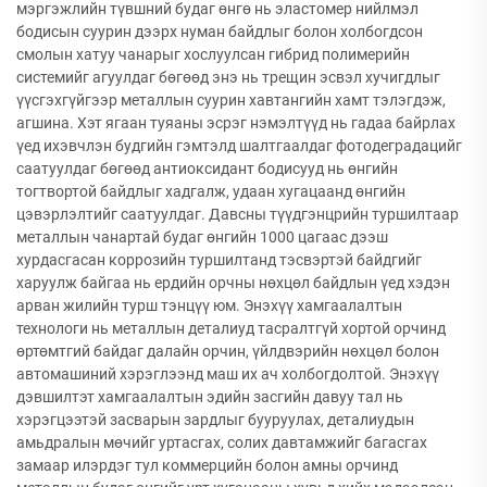
мэргэжлийн түвшний будаг өнгө нь эластомер нийлмэл
бодисын суурин дээрх нуман байдлыг болон холбогдсон
смолын хатуу чанарыг хослуулсан гибрид полимерийн
системийг агуулдаг бөгөөд энэ нь трещин эсвэл хучигдлыг
үүсгэхгүйгээр металлын суурин хавтангийн хамт тэлэгдэж,
агшина. Хэт ягаан туяаны эсрэг нэмэлтүүд нь гадаа байрлах
үед ихэвчлэн будгийн гэмтэлд шалтгаалдаг фотодеградацийг
саатуулдаг бөгөөд антиоксидант бодисууд нь өнгийн
тогтвортой байдлыг хадгалж, удаан хугацаанд өнгийн
цэвэрлэлтийг саатуулдаг. Давсны түүдгэнцрийн туршилтаар
металлын чанартай будаг өнгийн 1000 цагаас дээш
хурдасгасан коррозийн туршилтанд тэсвэртэй байдгийг
харуулж байгаа нь ердийн орчны нөхцөл байдлын үед хэдэн
арван жилийн турш тэнцүү юм. Энэхүү хамгаалалтын
технологи нь металлын деталиуд тасралтгүй хортой орчинд
өртөмтгий байдаг далайн орчин, үйлдвэрийн нөхцөл болон
автомашиний хэрэглээнд маш их ач холбогдолтой. Энэхүү
дэвшилтэт хамгаалалтын эдийн засгийн давуу тал нь
хэрэгцээтэй засварын зардлыг бууруулах, деталиудын
амьдралын мөчийг уртасгах, солих давтамжийг багасгах
замаар илэрдэг тул коммерцийн болон амны орчинд