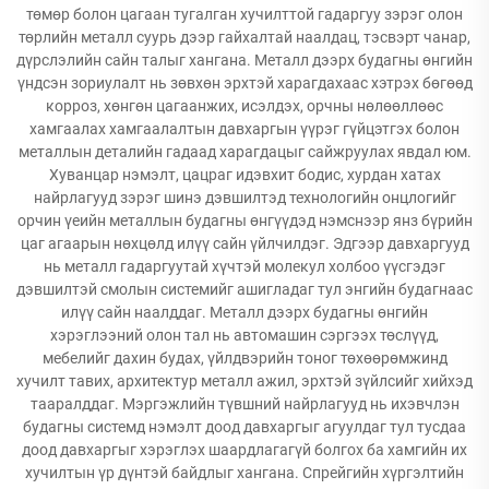
төмөр болон цагаан тугалган хучилттой гадаргуу зэрэг олон
төрлийн металл суурь дээр гайхалтай наалдац, тэсвэрт чанар,
дүрслэлийн сайн талыг хангана. Металл дээрх будагны өнгийн
үндсэн зориулалт нь зөвхөн эрхтэй харагдахаас хэтрэх бөгөөд
корроз, хөнгөн цагаанжих, исэлдэх, орчны нөлөөллөөс
хамгаалах хамгаалалтын давхаргын үүрэг гүйцэтгэх болон
металлын деталийн гадаад харагдацыг сайжруулах явдал юм.
Хуванцар нэмэлт, цацраг идэвхит бодис, хурдан хатах
найрлагууд зэрэг шинэ дэвшилтэд технологийн онцлогийг
орчин үеийн металлын будагны өнгүүдэд нэмснээр янз бүрийн
цаг агаарын нөхцөлд илүү сайн үйлчилдэг. Эдгээр давхаргууд
нь металл гадаргуутай хүчтэй молекул холбоо үүсгэдэг
дэвшилтэй смолын системийг ашигладаг тул энгийн будагнаас
илүү сайн наалддаг. Металл дээрх будагны өнгийн
хэрэглээний олон тал нь автомашин сэргээх төслүүд,
мебелийг дахин будах, үйлдвэрийн тоног төхөөрөмжинд
хучилт тавих, архитектур металл ажил, эрхтэй зүйлсийг хийхэд
тааралддаг. Мэргэжлийн түвшний найрлагууд нь ихэвчлэн
будагны системд нэмэлт доод давхаргыг агуулдаг тул тусдаа
доод давхаргыг хэрэглэх шаардлагагүй болгох ба хамгийн их
хучилтын үр дүнтэй байдлыг хангана. Спрейгийн хүргэлтийн