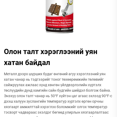
Олон талт хэрэглээний уян
хатан байдал
Металл дээрх шүрших будаг өнгөний агуу хэрэглээний уян
хатан чанар нь тэдгээрийг тоног төхөөрөмжийн төлөвийг
сайжруулах ажлаас хүнд хөнгөн үйлдвэрлэлийн хүртэлх
төслүүдийн дунд хамгийн сайн будгийн шийдэл болгож байна.
Энэхүү олон талт чанар нь 50°F хүйтэн цаг агаас эхлээд 90°F-с
дээш халуун зуслангийн температур хүртэлх өргөн орчны
хязгаарт амжилттай хэрэглэх боломжийг олгох температур
тэсвэрт чадвараас эхэлдэг бөгөөд улирлын хязгаарлалтаас