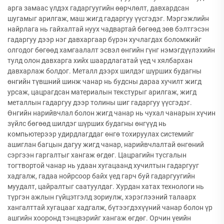
арга замаас үлдэх гадаргуугийн өөрчлөлт, давхардсан
шугамыг арилгаж, маш жигд гадаргуу үүсгэдэг. Мэргэжлийн
найрлага нь гайхалтай нуух чадвартай бөгөөд зөв бэлтгэсэн
гадаргуу дээр нэг давхаргаар бүрэн хучлагдах боломжийг
олгодог бөгөөд хамгаалалт эсвэл өнгийн гүнг нэмэгдүүлэхийн
тулд олон давхарга хийх шаардлагатай үед ч хялбархан
давхарлаж болдог. Металл дээрх шилдэг шүрших будагны
өнгийн түвшний шинж чанар нь будсны дараа хучилт жигд
урсаж, цацрагдсан материалын текстурыг арилгаж, жигд
металлын гадаргуу дээр толины шиг гадаргуу үүсгэдэг.
Өнгийн нарийвчлал болон жигд чанар нь чухал чанарын хүчин
зүйлс бөгөөд шилдэг шүрших будагны өнгүүд нь
компьютерээр удирдлагддаг өнгө тохируулах системийг
ашиглан багцын дагуу жигд чанар, нарийвчлалтай өнгөний
сэргээн гаргалтыг хангаж өгдөг. Цацрагийн тусгалын
тогтвортой чанар нь удаан хугацаанд хучилтын гадаргууг
хадгалж, гадаа нойрсоор байх үед гарч буй гадаргуугийн
муудалт, цайралтыг саатуулдаг. Хурдан хатах технологи нь
түргэн ажлын гүйцэтгэлд зориулж, хэрэглээний талаарх
хангалттай хугацааг хадгалж, бүтээгдэхүүний чанар болон үр
ашгийн хооронд тэнцвэрийг хангаж өгдөг. Орчин үеийн