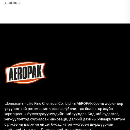
хангана.
Шэньжэнь i-Like Fine Chemical Co., Ltd нь AEROPAK брэнд дор өндөр
үзүүлэлттэй автомашины засвар үйлчилгээ болон гэр ахуйн
харилцааны бүтээгдэхүүнүүдийг нийлүүлдэг. Бидний судалгаа,
хөгжүүлэлтэд суурилсан инноваци, дэлхий дахины хуваарилалтын
сүлжээ нь дэлхийн өнцөг бүсэд итгэл үүсгэсэн шүршүүрийн
шийдлийг хүргэдэг. Дэлгэрэнгүй мэдээлэл авах.