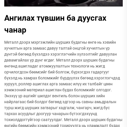
Ангилах түвшин ба дуусгах
чанар
Металл дээрх мэргэжлийн шүрших будагны өнгө нь хэвийн
хучилтын арга замаас давуу талтай онцгой хучилтын үр
дүнтэй бөгөөд бүхэлдээ хэрэглэгчийн хүлээлтийг давуулан
давамгайлах үр дүнг өгдөг. Металл дээрх шүрших будагны
өнгөнд ашигладаг атомжуулалтын технологи нь жигд
орчилогдсон бөөмсийг бий болгож, бүрхэгдэх гадаргууг
бүхэлд нь хамрах боломжийг бүрдүүлэх бөгөөд хэрэглэгчдэд
хуруул, роллер ашиглах арга замаас илүү их талбайг цөөн
хэмжээний материал ашиглан будах боломжийг олгодог.
Энэхүү үр ашгийг шилдэг вентиль болон шүрших хийн
найрлагаас бий болдог бөгөөд эдгээр нь савны амьдралын
турш жигд шүрших загварыг хадгалж, чангарч, жигд бус
тархах асуудлыг доогуур чанарын бүтээгдэхүүнд
тохиолддоггүйгээр саатуулдаг. Металл дээрх шүрших будагны
өнгийн бөөмсийн хэмжээний тохируулга нь уламжлалт будах