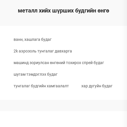
металл хийх шүрших будгийн өнгө
ванн, хашлага будаг
2k аэрозоль тунгалаг давхарга
машинд зориулсан өнгөний тохирох спрей будаг
шугам тэмдэглэх будаг
тунгалаг будгийн хамгаалалт
хар дугуйн будаг