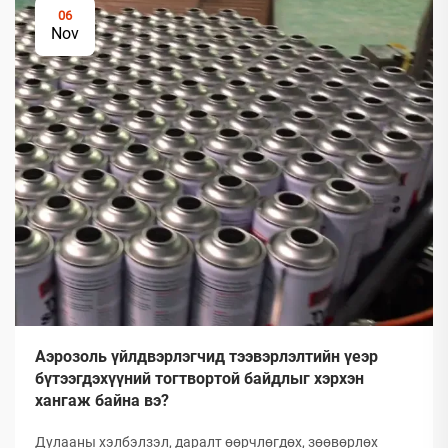
06
Nov
Аэрозоль үйлдвэрлэгчид тээвэрлэлтийн үеэр
бүтээгдэхүүний тогтвортой байдлыг хэрхэн
хангаж байна вэ?
Дулааны хэлбэлзэл, даралт өөрчлөгдөх, зөөвөрлөх