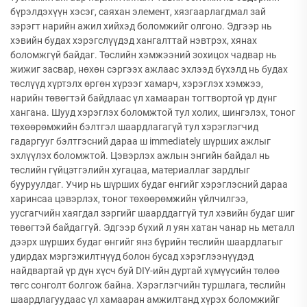
бүрэлдэхүүн хэсэг, саяхан элемент, хязгаарлагдмал зай
зэрэгт нарийн ажил хийхэд боломжийг олгоно. Эдгээр нь
хэвийн будах хэрэгслүүдэд хангалттай нэвтрэх, хянах
боломжгүй байдаг. Төслийн хэмжээний зохицох чадвар нь
жижиг засвар, нөхөн сэргээх ажлаас эхлээд бүхэлд нь будах
төслүүд хүртэлх өргөн хүрээг хамарч, хэрэглэх хэмжээ,
нарийн төвөгтэй байдлаас үл хамааран тогтвортой үр дүнг
хангана. Шууд хэрэглэх боломжтой тул холих, шингэлэх, тоног
төхөөрөмжийн бэлтгэл шаардлагагүй тул хэрэглэгчид
гадаргууг бэлтгэсний дараа ш immediately шүрших ажлыг
эхлүүлэх боломжтой. Цэвэрлэх ажлын энгийн байдал нь
төслийн гүйцэтгэлийн хугацаа, материаллаг зардлыг
бууруулдаг. Учир нь шүрших будаг өнгийг хэрэглэсний дараа
харинсаа цэвэрлэх, тоног төхөөрөмжийн үйлчилгээ,
уусгагчийн хаягдал зэргийг шаарддаггүй тул хэвийн будаг шиг
төвөгтэй байдаггүй. Эдгээр бүхий л уян хатан чанар нь металл
дээрх шүрших будаг өнгийг янз бүрийн төслийн шаардлагыг
удирдах мэргэжилтнүүд болон бусад хэрэглээнүүдэд
найдвартай үр дүн хүсч буй DIY-ийн дуртай хүмүүсийн төлөө
төгс сонголт болгож байна. Хэрэглэгчийн туршлага, төслийн
шаардлагуудаас үл хамааран амжилтанд хүрэх боломжийг