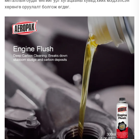
металлын будаг өнгийг урт хугацааны хувьд хийх мэдээлсэн
хөрөнгө оруулалт болгож өгдөг.