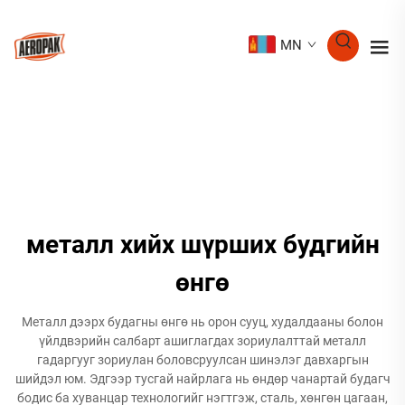
MN
металл хийх шүрших будгийн
өнгө
Металл дээрх будагны өнгө нь орон сууц, худалдааны болон
үйлдвэрийн салбарт ашиглагдах зориулалттай металл
гадаргууг зориулан боловсруулсан шинэлэг давхаргын
шийдэл юм. Эдгээр тусгай найрлага нь өндөр чанартай будагч
бодис ба хуванцар технологийг нэгтгэж, сталь, хөнгөн цагаан,