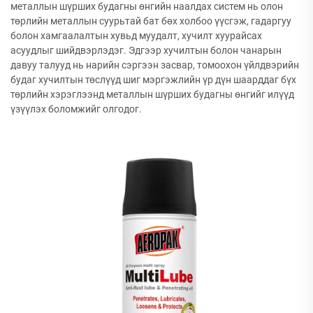
металлын шүрших будагны өнгийн наалдах систем нь олон
төрлийн металлын суурьтай бат бөх холбоо үүсгэж, гадаргуу
болон хамгаалалтын хувьд муудалт, хучилт хуурайсах
асуудлыг шийдвэрлэдэг. Эдгээр хучилтын болон чанарын
давуу талууд нь нарийн сэргээн засвар, томоохон үйлдвэрийн
будаг хучилтын төслүүд шиг мэргэжлийн үр дүн шаарддаг бүх
төрлийн хэрэглээнд металлын шүрших будагны өнгийг илүүд
үзүүлэх боломжийг олгодог.