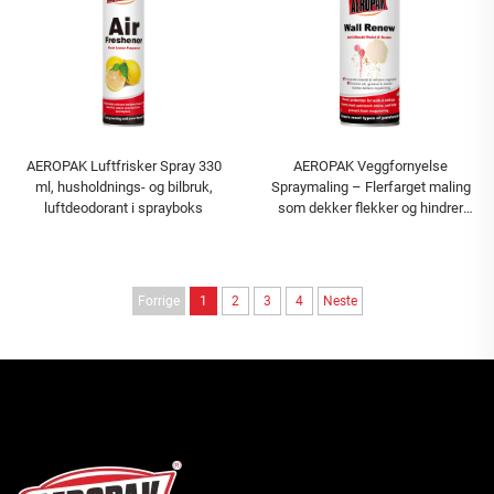
AEROPAK Luftfrisker Spray 330
AEROPAK Veggfornyelse
ml, husholdnings- og bilbruk,
Spraymaling – Flerfarget maling
luftdeodorant i sprayboks
som dekker flekker og hindrer
mug
Forrige
1
2
3
4
Neste