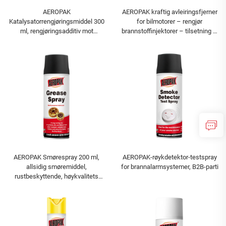
AEROPAK
AEROPAK kraftig avleiringsfjerner
Katalysatorrengjøringsmiddel 300
for bilmotorer – rengjør
ml, rengjøringsadditiv mot
brannstoffinjektorer – tilsetning til
karbonavleiring
bensin
AEROPAK Smørespray 200 ml,
AEROPAK-røykdetektor-testspray
allsidig smøremiddel,
for brannalarmsystemer, B2B-parti
rustbeskyttende, høykvalitets
smøremidler