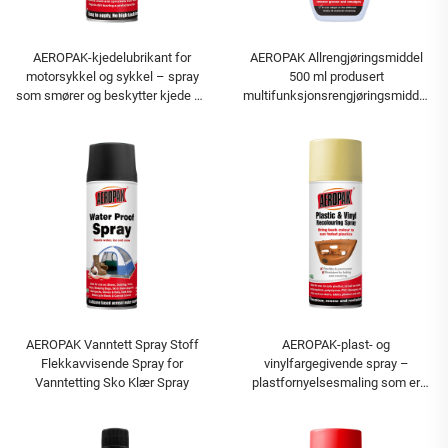
AEROPAK-kjedelubrikant for
AEROPAK Allrengjøringsmiddel
motorsykkel og sykkel – spray
500 ml produsert
som smører og beskytter kjede og
multifunksjonsrengjøringsmiddel
tannhjul
for husholdninger
AEROPAK Vanntett Spray Stoff
AEROPAK-plast- og
Flekkavvisende Spray for
vinylfargegivende spray –
Vanntetting Sko Klær Spray
plastfornyelsesmaling som er
motstandsdyktig mot bleking og
sprekking