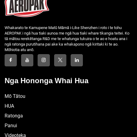
Pūrākau Tātai Whakamāhinga
Pūrākau Tātai Whakamāhinga
Pūrākau Tātai Whakamāhinga
Pūrākau Tātai Whakamāhinga
Pūrākau Tātai Whakamāhinga
Whakarato te Kamupene Matū Māmā i-Like Shenzhen i roto i te tohu
Pūrākau Tātai Whakamāhinga
AEROPAK i ngā hua tiaki aunoa me ngā hua tiaki whare tikangia teitei. Ko
Pūrākau Tātai Whakamāhinga
tā mātou rerekētanga R&D me te whatunga tukuira o te ao e hoatu ana i
Pūrākau Tātai Whakamāhinga
ngā ratonga purutihana pai ake ka whakapono ngā kiritaki ki te ao.
Pūrākau Tātai Whakamāhinga
Mōhiotia atu anō.
Pūrākau Tātai Whakamāhinga
Pūrākau Tātai Whakamāhinga
Pūrākau Tātai Whakamāhinga
Pūrākau Tātai Whakamāhinga
Pūrākau Tātai Whakamāhinga
Nga Hononga Whai Hua
Pūrākau Tātai Whakamāhinga
P......
Mō Tātou
HUA
Ratonga
Panui
Videoteka