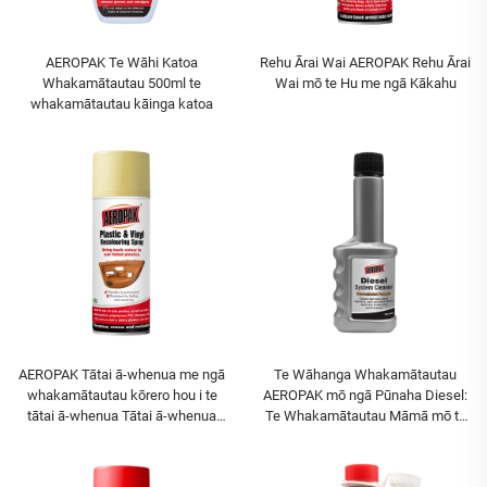
AEROPAK Te Wāhi Katoa
Rehu Ārai Wai AEROPAK Rehu Ārai
Whakamātautau 500ml te
Wai mō te Hu me ngā Kākahu
whakamātautau kāinga katoa
AEROPAK Tātai ā-whenua me ngā
Te Wāhanga Whakamātautau
whakamātautau kōrero hou i te
AEROPAK mō ngā Pūnaha Diesel:
tātai ā-whenua Tātai ā-whenua
Te Whakamātautau Māmā mō te
Hou, Kaha ki te whakamākū me
Whakamātautau i ngā Pūnaha
ngā pātua
Diesel