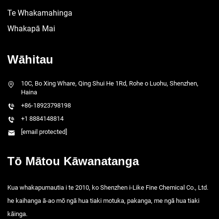
Te Whakamahinga
Whakapā Mai
Wāhitau
10C, Bo Xing Whare, Qing Shui He 1Rd, Rohe o Luohu, Shenzhen,
Haina
+86-18923798198
+1 8884148814
[email protected]
Tō Mātou Kāwanatanga
Kua whakapumautia i te 2010, ko Shenzhen i-Like Fine Chemical Co., Ltd.
he kaihanga ā-ao mō ngā hua tiaki motuka, pakanga, me ngā hua tiaki
kāinga.