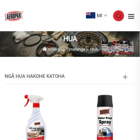
MI
HUA
Whārangi Tīmatanga
>
HUA
NGĀ HUA HAKOHE KATOHA