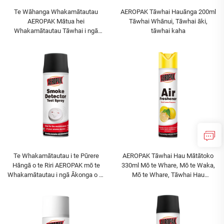
Te Wāhanga Whakamātautau
AEROPAK Tāwhai Hauānga 200ml
AEROPAK Mātua hei
Tāwhai Whānui, Tāwhai āki,
Whakamātautau Tāwhai i ngā
tāwhai kaha
Pākanga o te Mōhini, Te
Whakamātautau Hāngā i ngā
Kōwhiringa Mōhini o te Waka, Te
Whakamātautau mō te Mōhini
Petrol me te Mōhini Gasoline
Te Whakamātautau i te Pūrere
AEROPAK Tāwhai Hau Mātātoko
Hāngā o te Riri AEROPAK mō te
330ml Mō te Whare, Mō te Waka,
Whakamātautau i ngā Ākonga o te
Mō te Whare, Tāwhai Hau
Riri B2B i te Ōhanga
Mātātoko