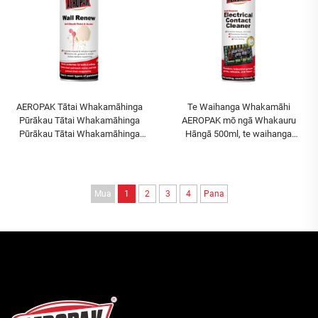
AEROPAK Tātai Whakamāhinga
Te Waihanga Whakamāhi
Pūrākau Tātai Whakamāhinga
AEROPAK mō ngā Whakauru
Pūrākau Tātai Whakamāhinga
Hāngā 500ml, te waihanga
Pūrākau Tātai Whakamāhinga
whakamāhi hāngā maha
Pūrākau Tātai Whakamāhinga
Pūrākau Tātai Whakamāhinga
Pūrākau Tātai Whakamāhinga
Mua
1
2
3
4
Pana
Pūrākau Tātai Whakamāhinga
Pūrākau Tātai Whakamāhinga
Pūrākau Tātai Whakamāhinga
Pūrākau Tātai Whakamāhinga
Pūrākau Tātai Whakamāhinga
Pūrākau Tātai Whakamāhinga
Pūrākau Tātai Whakamāhinga
Pūrākau Tātai Whakamāhinga
Pūrākau Tātai Whakamāhinga