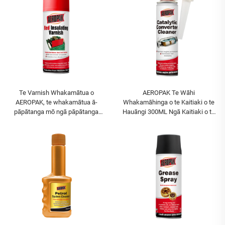
Te Varnish Whakamātua o
AEROPAK Te Wāhi
AEROPAK, te whakamātua ā-
Whakamāhinga o te Kaitiaki o te
pāpātanga mō ngā pāpātanga
Hauāngi 300ML Ngā Kaitiaki o te
PCB, te whakamātua kōkōrangi
Tāwhai Kāpura
mō ngā pāpātanga PCB i te rere