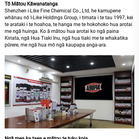
Tō Mātou Kāwanatanga
Shenzhen i-Like Fine Chemical Co., Ltd, he kamupene
whānau nō I-Like Holdings Group, i timata i te tau 1997, kei
te arataki i te hoahoa, te hanga me te hokohoko hua arotai
me ngā huinga. Ko ā mātou hua arotai ko ngā paina
Kiriata, ngā Hua Tiaki Inu, ngā hua tiaki me te whakatika
pūrere, me ngā hua mō ngā kaupapa anga-ara.
Ngā mea ka taea e mātou te tuku koia