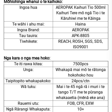
Mōhiohinga whanui o te kaihoko:
Ingoa hua
AEROPAK Kaihuri Tio 500ml
Kaihuri Tere mō ngā Tio i te
Kāruhiwi me te Kāinga
Te wāhi i ahu mai:
Haina
Ingoa Brand:
AEROPAK
Tau tauira:
APK-8805
Tiwhikete:
REACH, ROSH, SGS, SDS,
ISO9001
Nga kara o nga mea hoko:
Te iti rawa kitea:
7500pcs
Unga:
Whakapā mai mō te rātonga
hokohoko hou
Taipitopito whakapakoko:
24pcs/ctn
Wā tuku:
Mai i te 45 ngā rā i muri i te
tango T/T me te pūranga
whakaaetia (mēnā eke ana)
Rauemi utu:
FOB, CFR, EXW
Ngā Rārangi Whakaputa:
10+