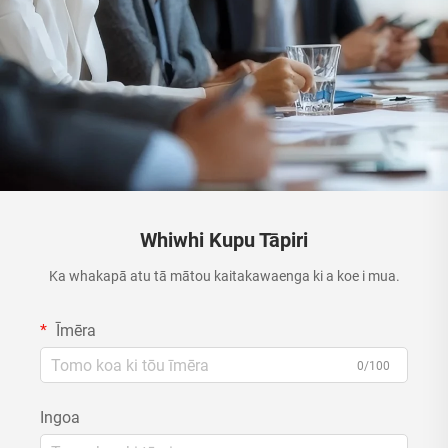
Whiwhi Kupu Tāpiri
Ka whakapā atu tā mātou kaitakawaenga ki a koe i mua.
Īmēra
0/100
Ingoa