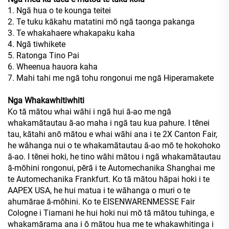
1. Ngā hua o te kounga teitei
2. Te tuku kākahu matatini mō ngā taonga pakanga
3. Te whakahaere whakapaku kaha
4. Ngā tiwhikete
5. Ratonga Tino Pai
6. Wheenua hauora kaha
7. Mahi tahi me ngā tohu rongonui me ngā Hiperamakete
Nga Whakawhitiwhiti
Ko tā mātou whai wāhi i ngā hui ā-ao me ngā
whakamātautau ā-ao maha i ngā tau kua pahure. I tēnei
tau, kātahi anō mātou e whai wāhi ana i te 2X Canton Fair,
he wāhanga nui o te whakamātautau ā-ao mō te hokohoko
ā-ao. I tēnei hoki, he tino wāhi mātou i ngā whakamātautau
ā-mōhini rongonui, pērā i te Automechanika Shanghai me
te Automechanika Frankfurt. Ko tā mātou hāpai hoki i te
AAPEX USA, he hui matua i te wāhanga o muri o te
ahumārae ā-mōhini. Ko te EISENWARENMESSE Fair
Cologne i Tiamani he hui hoki nui mō tā mātou tuhinga, e
whakamārama ana i ō mātou hua me te whakawhitinga i