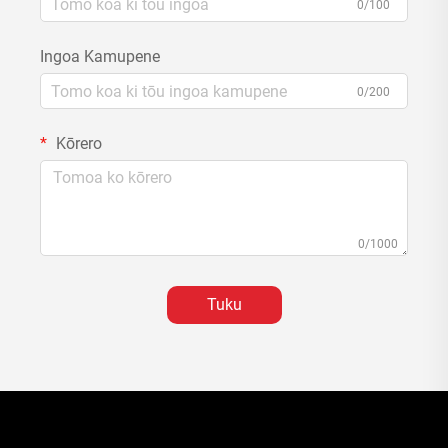
0/100
Ingoa Kamupene
0/200
Kōrero
0/1000
Tuku