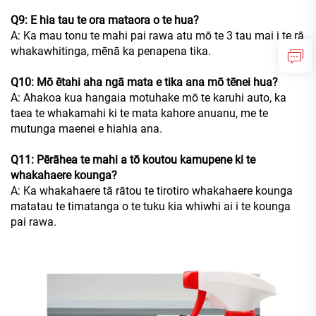
Q9: E hia tau te ora mataora o te hua?
A: Ka mau tonu te mahi pai rawa atu mō te 3 tau mai i te rā
whakawhitinga, mēnā ka penapena tika.
Q10: Mō ētahi aha ngā mata e tika ana mō tēnei hua?
A: Ahakoa kua hangaia motuhake mō te karuhi auto, ka
taea te whakamahi ki te mata kahore anuanu, me te
mutunga maenei e hiahia ana.
Q11: Pērāhea te mahi a tō koutou kamupene ki te
whakahaere kounga?
A: Ka whakahaere tā rātou te tirotiro whakahaere kounga
matatau te timatanga o te tuku kia whiwhi ai i te kounga
pai rawa.