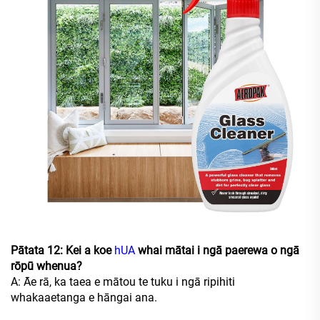
Pātata 12: Kei a koe
hUA
whai mātai i ngā paerewa o ngā
rōpū whenua?
A: Āe rā, ka taea e mātou te tuku i ngā ripihiti
whakaaetanga e hāngai ana.