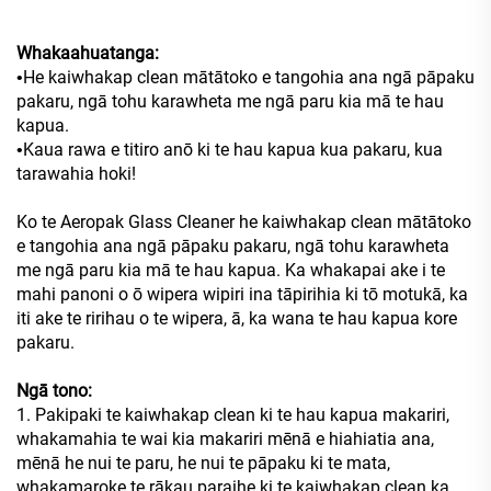
Whakaahuatanga:
He kaiwhakap clean mātātoko e tangohia ana ngā pāpaku
•
pakaru, ngā tohu karawheta me ngā paru kia mā te hau
kapua.
Kaua rawa e titiro anō ki te hau kapua kua pakaru, kua
•
tarawahia hoki!
Ko te Aeropak Glass Cleaner he kaiwhakap clean mātātoko
e tangohia ana ngā pāpaku pakaru, ngā tohu karawheta
me ngā paru kia mā te hau kapua. Ka whakapai ake i te
mahi panoni o ō wipera wipiri ina tāpirihia ki tō motukā, ka
iti ake te ririhau o te wipera, ā, ka wana te hau kapua kore
pakaru.
Ngā tono:
1. Pakipaki te kaiwhakap clean ki te hau kapua makariri,
whakamahia te wai kia makariri mēnā e hiahiatia ana,
mēnā he nui te paru, he nui te pāpaku ki te mata,
whakamaroke te rākau paraihe ki te kaiwhakap clean ka