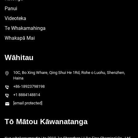
Panui
Videoteka
Te Whakamahinga
Whakapā Mai
Wāhitau
10C, Bo Xing Whare, Qing Shui He 1Rd, Rohe o Luohu, Shenzhen,
Haina
+86-18923798198
+1 8884148814
[email protected]
Tō Mātou Kāwanatanga