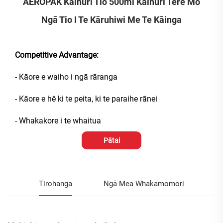
AEROPAK Kaihuri Tio 500ml Kaihuri Tere Mō
Ngā Tio I Te Kāruhiwi Me Te Kāinga
Competitive Advantage:
- Kāore e waiho i ngā rāranga
- Kāore e hē ki te peita, ki te paraihe rānei
- Whakakore i te whaitua
Pātai
Tirohanga
Ngā Mea Whakamomori