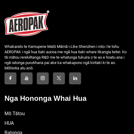
Whakarato te Kamupene Matū Māmā i-Like Shenzhen i roto i te tohu
AEROPAK i ngā hua tiaki aunoa me ngā hua tiaki whare tikangia teitei. Ko
tā mātou rerekētanga R&D me te whatunga tukuira o te ao e hoatu ana i
ngā ratonga purutihana pai ake ka whakapono ngā kiritaki ki te ao.
Mōhiotia atu anō.
Nga Hononga Whai Hua
Mō Tātou
HUA
Ratonga