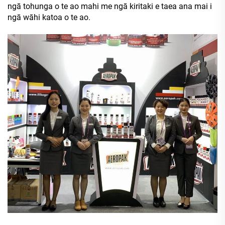
ngā tohunga o te ao mahi me ngā kiritaki e taea ana mai i
ngā wāhi katoa o te ao.