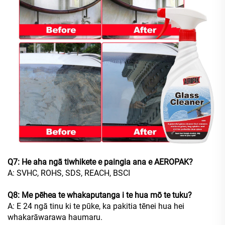
Q7: He aha ngā tiwhikete e paingia ana e AEROPAK?
A: SVHC, ROHS, SDS, REACH, BSCI
Q8: Me pēhea te whakaputanga i te hua mō te tuku?
A: E 24 ngā tinu ki te pūke, ka pakitia tēnei hua hei
whakarāwarawa haumaru.