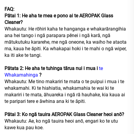
FAQ:
Pātai 1: He aha te mea e pono ai te AEROPAK Glass
Cleaner?
Whakautu: He rōhiri kaha te hanganga e whakarārangihia
ana hei tango i ngā parapara pēnei i ngā karā, ngā
mātukutuku kararehe, me ngā oneone, ka waiho he ataota
ma, kaua he āpiti. Ka whakapai hoki i te mahi o ngā wiper,
ka iti ake te tangi.
Pātata 2: He aha te tuhinga tārua nui i mua i
te
Whakamahinga
?
Whakautu: Me tino makariri te mata o te puipui i mua i te
whakamahi. Ki te hiahiatia, whakamahia te wai ki te
makariri i te mata, āhuareka i ngā rā hauhake, kia kaua ai
te paripari tere e āwhina ana ki te āpiti.
Pātai 3: Ko ngā tauira AEROPAK Glass Cleaner heoi anō?
Whakautu: Ae, ko ngā tauira heoi anō, engari ko te utu
kawe kua pau koe.