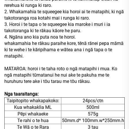
rerehua ki runga ki raro.
2. Whakamahia te squeegee kia horoi ai te matapihi, ki ngā
takotoranga roa kotahi mai i runga ki raro.
3. Horoi i te tapa o te squeegee kia maroke i muri i ia
takotoranga ki te rākau kāore he paru.
4. Ngāna ano kia puta noa te horoi.
whakamahia he rākau paraihe kore, tēnā rānei pepa māmā
ki te wehe i te kāripihama e wātea ana i ngā tapa o te
matapihi.
MĀTAROA: horoi i te taha roto o ngā matapihi i mua. Ko
ngā matapihi tūmatanui he nui ake te pakuha me te
huruhuru tere ake i tōu tarau me tōu rākau.
Nga taaraitanga:
Taipitopito whakapakoko:
24pcs/ctn
Kua whakakīia ML
500ml
Pēpi whakaeke
575g
Te rahi o te hua
50mm.d* 100mm.w*250mm.h
Te Wā o te Rara
3 tau