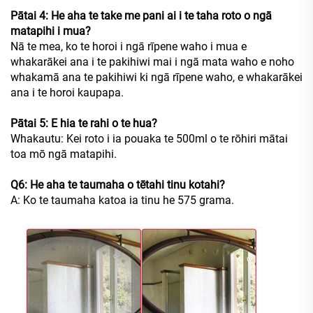
Pātai 4: He aha te take me pani ai i te taha roto o ngā
matapihi i mua?
Nā te mea, ko te horoi i ngā rīpene waho i mua e
whakarākei ana i te pakihiwi mai i ngā mata waho e noho
whakamā ana te pakihiwi ki ngā rīpene waho, e whakarākei
ana i te horoi
kaupapa.
Pātai 5: E hia te rahi o te hua?
Whakautu: Kei roto i ia pouaka te 500ml o te rōhiri mātai
toa mō ngā matapihi.
Q6: He aha te taumaha o tētahi tinu kotahi?
A: Ko te taumaha katoa ia tinu he 575 grama.