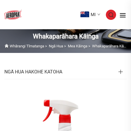
MI
Whakaparāhara Kāinga
Whārangi Tīmatanga
>
Ngā Hua
>
Mea Kāinga
>
Whakaparāhara Kāinga
NGĀ HUA HAKOHE KATOHA