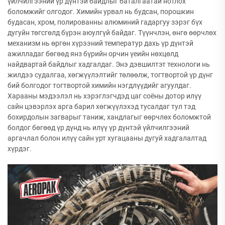
үйлчилгээний үр дүнтэй байдлыг баталгаатай нотлох
боломжийг олгодог. Химийн урвал нь будсан, порошкин
будасан, хром, полированны алюминий гадаргуу зэрэг бүх
дугуйн төгсгөлд бүрэн аюулгүй байдаг. Түүнчлэн, өнгө өөрчлөх
механизм нь өргөн хүрээний температур дахь үр дүнтэй
ажилладаг бөгөөд янз бүрийн орчин үеийн нөхцөлд
найдвартай байдлыг хадгалдаг. Энэ дэвшилтэт технологи нь
жилдээ судалгаа, хөгжүүлэлтийг төлөөлж, тогтвортой үр дүнг
бий болгодог тогтвортой химийн нэгдлүүдийг агуулдаг.
Харааны мэдээлэл нь хэрэглэгчдэд цаг соёны дотор илүү
сайн цэвэрлэх арга барил хөгжүүлэхэд тусалдаг тул тэд
бохирдолын загварыг таниж, хандлагыг өөрчлөх боломжтой
болдог бөгөөд үр дүнд нь илүү үр дүнтэй үйлчилгээний
аргачлал болон илүү сайн урт хугацааны дугуй хадгалалтад
хүрдэг.