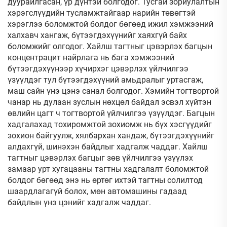
дуурайлгасан, үр дүнтэй болгодог. Тусгай зориулалтын
хэрэгслүүдийн тусламжтайгаар нарийн төвөгтэй
хэрэглээ боломжтой болдог бөгөөд ижил хэмжээний
халхавч хангаж, бүтээгдэхүүнийг хаяхгүй байх
боломжийг олгодог. Хайлш тагтныг цэвэрлэх багцын
концентрацит найрлага нь бага хэмжээний
бүтээгдэхүүнээр хүчирхэг цэвэрлэх үйлчилгээ
үзүүлдэг тул бүтээгдэхүүний амьдралыг уртасгаж,
маш сайн үнэ цэнэ санал болгодог. Хэмийн тогтвортой
чанар нь дулаан зуслын нөхцөл байдал эсвэл хүйтэн
өвлийн цагт ч тогтвортой үйлчилгээ үзүүлдэг. Багцын
хадгалахад тохиромжтой зохиомж нь бүх хэсгүүдийг
зохион байгуулж, хялбархан хандаж, бүтээгдэхүүнийг
алдахгүй, шинэхэн байдлыг хадгалж чаддаг. Хайлш
тагтныг цэвэрлэх багцыг зөв үйлчилгээ үзүүлэх
замаар урт хугацааны тагтны хадгалалт боломжтой
болдог бөгөөд энэ нь өртөг ихтэй тагтны солилтод
шаардлагагүй болох, мөн автомашины гадаад
байдлын үнэ цэнийг хадгалж чаддаг.