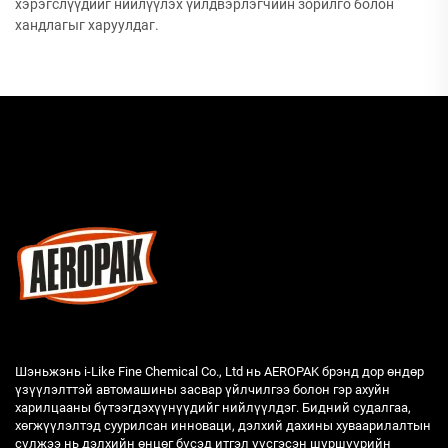
хэрэгслүүдийг нийлүүлэх үйлдвэрлэгчийн зорилго болон
хандлагыг харуулдаг.
Шэньжэнь i-Like Fine Chemical Co., Ltd нь AEROPAK брэнд дор өндөр
үзүүлэлттэй автомашины засвар үйлчилгээ болон гэр ахуйн
харилцааны бүтээгдэхүүнүүдийг нийлүүлдэг. Бидний судалгаа,
хөгжүүлэлтэд суурилсан инноваци, дэлхий дахины хуваарилалтын
сүлжээ нь дэлхийн өнцөг бүсэд итгэл үүсгэсэн шүршүүрийн