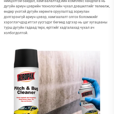
нийцэлтэй байдал, хамгаалалтад ийн комплекс хандлага нь
дугуйн ариун цэврийн технологийн чухал дэвшилтийг төлөөлж,
өндөр үнэтэй дугуйн хөрөнгө оруулалтад зориулан
дэлгэрэнгүй ариун цэвэр, хамгаалалт олгох боломжийг
хэрэглэгчдэд итгэл үүсгэдэг бөгөөд эдгээр нь цаг хугацааны
турш дугуйн гадаад төрх, өртгийг хадгалахад чухал ач
холбогдолтой.