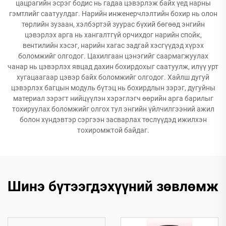
цацрагийн эсрэг бодис нь гадаа цэвэрлэж байх үед нарны
гэмтлийг саатуулдаг. Нарийн инженерчлэлтийн бохир нь олон
төрлийн зузаан, хэлбэртэй зуурас бүхий бөгөөд энгийн
цэвэрлэх арга нь хангалтгүй орчихдог нарийн спойк,
вентилийн хэсэг, нарийн хагас задгай хэсгүүдэд хүрэх
боломжийг олгодог. Цахилгаан цэнэгийг саармагжуулах
чанар нь цэвэрлэх явцад дахин бохирдохыг саатуулж, илүү урт
хугацаагаар цэвэр байх боломжийг олгодог. Хайлш дугуй
цэвэрлэх багцын модуль бүтэц нь бохирдлын зэрэг, дугуйны
материал зэрэгт нийцүүлэн хэрэглэгч өөрийн арга барилыг
тохируулах боломжийг олгох тул энгийн үйлчилгээний ажил
болон хүндэвтэр сэргээн засварлах төслүүдэд ижилхэн
тохиромжтой байдаг.
Шинэ бүтээгдэхүүний зөвлөмж