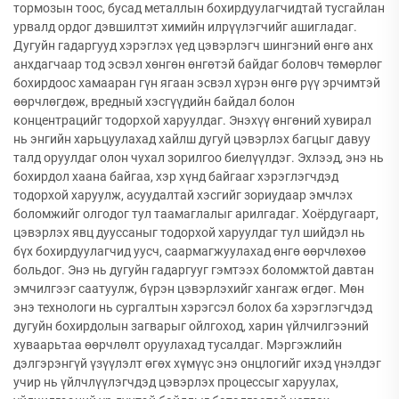
тормозын тоос, бусад металлын бохирдуулагчидтай тусгайлан
урвалд ордог дэвшилтэт химийн илрүүлэгчийг ашигладаг.
Дугуйн гадаргууд хэрэглэх үед цэвэрлэгч шингэний өнгө анх
анхдагчаар тод эсвэл хөнгөн өнгөтэй байдаг боловч төмөрлөг
бохирдоос хамааран гүн ягаан эсвэл хүрэн өнгө рүү эрчимтэй
өөрчлөгдөж, вредный хэсгүүдийн байдал болон
концентрацийг тодорхой харуулдаг. Энэхүү өнгөний хувирал
нь энгийн харьцуулахад хайлш дугуй цэвэрлэх багцыг давуу
талд оруулдаг олон чухал зорилгоо биелүүлдэг. Эхлээд, энэ нь
бохирдол хаана байгаа, хэр хүнд байгааг хэрэглэгчдэд
тодорхой харуулж, асуудалтай хэсгийг зориудаар эмчлэх
боломжийг олгодог тул таамаглалыг арилгадаг. Хоёрдугаарт,
цэвэрлэх явц дууссаныг тодорхой харуулдаг тул шийдэл нь
бүх бохирдуулагчид уусч, саармагжуулахад өнгө өөрчлөхөө
больдог. Энэ нь дугуйн гадаргууг гэмтээх боломжтой давтан
эмчилгээг саатуулж, бүрэн цэвэрлэхийг хангаж өгдөг. Мөн
энэ технологи нь сургалтын хэрэгсэл болох ба хэрэглэгчдэд
дугуйн бохирдолын загварыг ойлгоход, харин үйлчилгээний
хуваарьтаа өөрчлөлт оруулахад тусалдаг. Мэргэжлийн
дэлгэрэнгүй үзүүлэлт өгөх хүмүүс энэ онцлогийг ихэд үнэлдэг
учир нь үйлчлүүлэгчдэд цэвэрлэх процессыг харуулах,