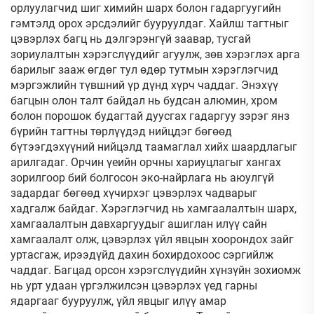
орлуулагчид шиг химийн шарх болон гадаргуугийн
гэмтэлд орох эрсдэлийг бууруулдаг. Хайлш тагтныг
цэвэрлэх багц нь дэлгэрэнгүй заавар, тусгай
зориулалтын хэрэгслүүдийг агуулж, зөв хэрэглэх арга
барилыг зааж өгдөг тул өдөр тутмын хэрэглэгчид
мэргэжлийн түвшний үр дүнд хүрч чаддаг. Энэхүү
багцын олон талт байдал нь будсан алюмин, хром
болон порошок будагтай дуусгах гадаргуу зэрэг янз
бүрийн тагтны төрлүүдэд нийцдэг бөгөөд
бүтээгдэхүүний нийцэлд таамаглал хийх шаардлагыг
арилгадаг. Орчин үеийн орчны хариуцлагыг хангах
зорилгоор бий болгосон эко-найрлага нь аюулгүй
задардаг бөгөөд хүчирхэг цэвэрлэх чадварыг
хадгалж байдаг. Хэрэглэгчид нь хамгаалалтын шарх,
хамгаалалтын давхаргуудыг ашиглан илүү сайн
хамгаалалт олж, цэвэрлэх үйл явцын хоорондох зайг
уртасгаж, ирээдүйд дахин бохирдохоос сэргийлж
чаддаг. Багцад орсон хэрэгслүүдийн хүнзүйн зохиомж
нь урт удаан үргэлжилсэн цэвэрлэх үед гарны
ядаргааг бууруулж, үйл явцыг илүү амар