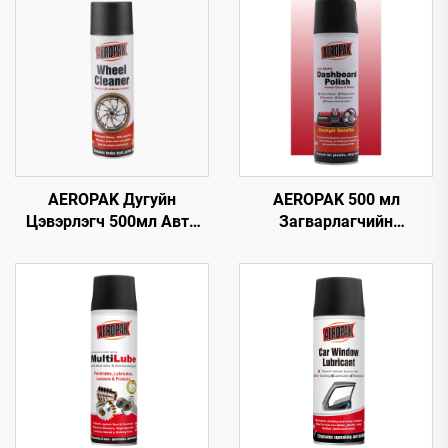
AEROPAK Дугуйн
AEROPAK 500 мл
Цэвэрлэгч 500мл Авто
Загварлагчийн
Анивч 510г Дугуйг
самбарын полирь,
Цэвэрлэх Зориулсан
статик
Машины Цэвэрлэгч
цахилгаангүйжүүлэх
дотор талын цэвэрлэгч
ба хамгаалагч