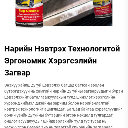
Нарийн Нэвтрэх Технологитой
Эргономик Хэрэгсэлийн
Загвар
Энэхүү хайлш дугуй цэвэрлэх багцад багтсан зөөлөн
бүтээгдэхүүн нь хамгийн нарийн дугуйны загваруудыг ч бүрэн
цэвэрлэхийг баталгаажуулахын тулд шинэлэг хэрэгслийн
хүрээнд хиймэл дизайны зарчим болон нарийвчлалтай
нэвтрэх технологийг ашигладаг. Багцад байгаа хэрэгслүүдийг
орчин үеийн дугуйны бүтээцийн өгсөн нөхцөлд тулгардаг
онцлог асуудлуудыг шийдвэрлэхийн тулд тус тусад нь
хөгжүүлсэн бөгөөд энэ нь төвөгтэй спиракийн загвараас