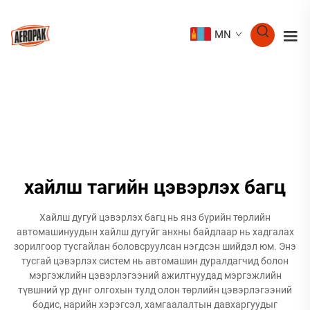
MN
хайлш тагийн цэвэрлэх багц
Хайлш дугуй цэвэрлэх багц нь янз бүрийн төрлийн
автомашинуудын хайлш дугуйг анхны байдлаар нь хадгалах
зорилгоор тусгайлан боловсруулсан нэгдсэн шийдэл юм. Энэ
тусгай цэвэрлэх систем нь автомашин дуралдагчид болон
мэргэжлийн цэвэрлэгээний ажилтнуудад мэргэжлийн
түвшний үр дүнг олгохын тулд олон төрлийн цэвэрлэгээний
бодис, нарийн хэрэгсэл, хамгаалалтын давхаргуудыг