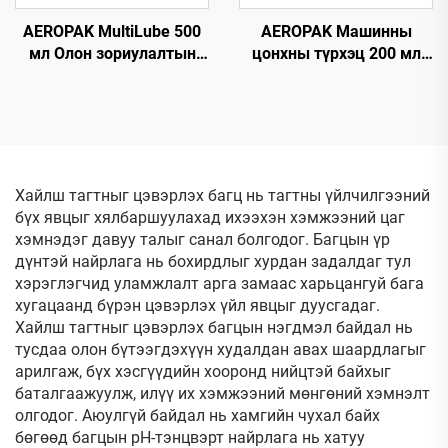
AEROPAK MultiLube 500
AEROPAK Машинны
мл Олон зориулалтын
цонхны түрхэц 200 мл
түрхэц, хамгаалалттай
Будагдахгүй авто
анти-зэсэгдэлтийн
цонхны түрхэгч спрей
түрхэц
Хайлш тагтныг цэвэрлэх багц нь тагтны үйлчилгээний
бүх явцыг хялбаршуулахад ихээхэн хэмжээний цаг
хэмнэдэг давуу талыг санал болгодог. Багцын үр
дүнтэй найрлага нь бохирдлыг хурдан задалдаг тул
хэрэглэгчид уламжлалт арга замаас харьцангуй бага
хугацаанд бүрэн цэвэрлэх үйл явцыг дуусгадаг.
Хайлш тагтныг цэвэрлэх багцын нэгдмэл байдал нь
тусдаа олон бүтээгдэхүүн худалдан авах шаардлагыг
арилгаж, бүх хэсгүүдийн хооронд нийцтэй байхыг
баталгаажуулж, илүү их хэмжээний мөнгөний хэмнэлт
олгодог. Аюулгүй байдал нь хамгийн чухал байх
бөгөөд багцын рН-тэнцвэрт найрлага нь хатуу