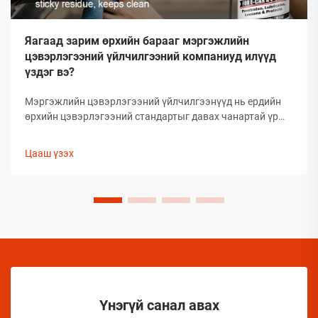
Яагаад зарим өрхийн барааг мэргэжлийн
цэвэрлэгээний үйлчилгээний компаниуд илүүд
үздэг вэ?
Мэргэжлийн цэвэрлэгээний үйлчилгээнүүд нь ердийн
өрхийн цэвэрлэгээний стандартыг давах чанартай үр
дүнг гаргаж, өөрсдийн нэр хүндийг бий болгосон. Тэд
сонгож буй бараанууд нь таамаглаж сонгосон биш харин
Цааш үзэх
туршлагаар баталгаажсан, өөрсдийн үр дүнтэй байдлыг
нотолсон шийдлүүд юм.
Үнэгүй санал авах