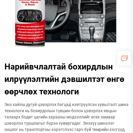
Нарийвчлалтай бохирдлын
илрүүлэлтийн дэвшилтэт өнгө
өөрчлөх технологи
Энэ хайлш дугуй цэвэрлэх багцад нэвтрүүлсэн хувьсгалт шинэ
технологи нь бохирдолын түвшин болон цэвэрлэх явцын
талаарх бодит цагийн харааны мэдээллийг өгөх замаар
цэвэрлэх туршлагыг бүрэн хувиргадаг. Энэхүү шинэлэг
онцлог нь транспортны хэрэгслээс гарч буй төмрийн хэсгүүд,