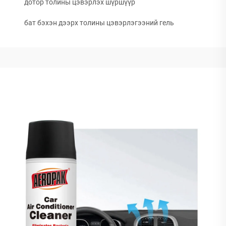
дотор толины цэвэрлэх шүршүүр
бат бэхэн дээрх толины цэвэрлэгээний гель