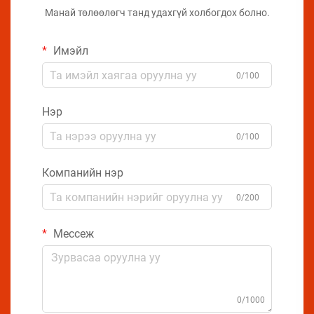
Манай төлөөлөгч танд удахгүй холбогдох болно.
Имэйл
0/100
Нэр
0/100
Компанийн нэр
0/200
Мессеж
0/1000