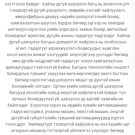
нэгтгэсэн байдаг. Хайлш дугуй цэвэрлэх багц нь ихэвчлэн pH-
тэнцвэртэй дугуй цэвэрлэгч, төмрийн хэсгийг зайлуулагч,
микрофибрын даавуу, нарийн цэвэрлэгээний бохир,
хамгаалалтын шүүгээс бүрдэх бөгөөд эдгээр нь хамтдаа
шатахуун хэрэглэх үеийн үлдэгдэл, замын бохир, металлын
бохирдлыг арилгаж, дугуйн анхны гадаргууг хадгалдаг. Хайлш
дугуй цэвэрлэх багцын дэвшилтэт найрлага нь холбоосын
агент, гадаргууг идэвхжүүлэгч бодисуудыг ашиглан
хэсэгчилсэн жижиг хэсгүүдийг аюулгүйгээр уусгадаг бөгөөд
мөн дугуйн мэдрэмтгий гадаргууг эсвэл хамгаалалтын
давхаргуудыг гэмтээхгүй байна. Багцын технологийн онцлогт
бохирдлын түвшинг харуулах өнгө өөрчлөгдөх заагч багтсан
бөгөөд хэрэглэгчид цэвэрлэх явцыг үр дүнтэй хянах
боломжийг олгодог. Орчин үеийн хайлш дугуй цэвэрлэх
багцууд экологийн хувьд аюулгүй найрлагатай байдаг тул
орчныг бохирдуулахгүй, цэвэрлэх үр ашгийг хамгийн их
байлгадаг. Хэрэглэх хүрээ нь ердийн хувийн автомашинаас
гадна мотоцикл, ачааны машин, люкстэй машин, онцгой
дугуйтай гүйцэтгэлийн түвшний автомашинуудад хүртэл
тэлэгддэг. Температурт тэсвэртэй найрлага нь янз бүрийн цаг
агаарын нөхцөлд тогтвортой үйлчилгээ үзүүлдэг бөгөөд