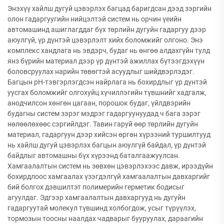
Энэхүү хайлш дугуй цэвэрлэх багцад баригдсан дээд зэргийн
олон гадаргуугийн нийцэлтэй систем нь орчин үеийн
автомашинд ашиглагддаг бүх төрлийн дугуйн гадаргуу дээр
аюулгүй, үр дүнтэй цэвэрлэлт хийх боломжийг олгоно. Энэ
комплекс хандлага нь эвдэрч, будаг нь өнгөө алдахгүйн тулд
янз бүрийн материал дээр үр дүнтэй ажиллах бүтээгдэхүүн
боловсруулах нарийн төвөгтэй асуудлыг шийдвэрлэдэг.
Багцын рН-тэвгэрлэгдсэн найрлага нь бохирдлыг үр дүнтэй
уусгах боломжийг олгохуйц хүчиллэгийн түвшнийг хадгалж,
анодчилсон хөнгөн цагаан, порошок будаг, үйлдвэрийн
будагны систем зэрэг мэдрэг гадаргуунуудад ч бага зэрэг
нөлөөлөхөөс сэргийлдэг. Тавин гаруй өөр төрлийн дугуйн
материал, гадаргуун дээр хийсэн өргөн хүрээний туршилтууд
нь хайлш дугуй цэвэрлэх багцын аюулгүй байдал, үр дүнтэй
байдлыг автомашны бүх хүрээнд баталгаажуулсан.
Хамгаалалтын систем нь зөвхөн цэвэрлэхээс давж, ирээдүйн
бохирдлоос хамгаалах үзэгдэлгүй хамгаалалтын давхаргийг
бий болгох дэвшилтэт полимерийн герметик бодисыг
агуулдаг. Эдгээр хамгаалалтын давхаргууд нь дугуйн
гадаргуутай молекул түвшинд холбогдож, усыг түрүүлэх,
тормозын тоосны наалдах чадварыг бууруулах, дараагийн