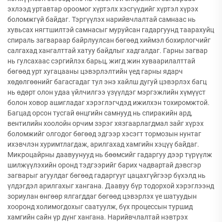
эхлээд уртавтар ороомог хүртэлх хэсгүүдийг хүртэл хүрэх
боломжгүй байдаг. Тэргүүлэх нарийвчлалтай самнаас нь
хувьсах нягтшилтэй самнасыг муруйсан гадаргуунд таарахуйц
спираль загвараар байрлуулсан бөгөөд хиймэл бохирлогчийг
салгахад хангалттай хатуу байдлыг хадгалдаг. Гарны загвар
нь гулсахаас сэргийлэх барьц, жигд жин хуваарилалттай
бөгөөд урт хугацааны цэвэрлэлтийн үед гарны ядарч
хөдөлгөөнийг багасгадаг тул энэ хайлш дугуй цэвэрлэх багц
нь өдөрт олон удаа үйлчилгээ үзүүлдэг мэргэжлийн хүмүүст
болон ховор ашигладаг хэрэглэгчдэд ижилхэн тохиромжтой.
Багцад орсон тусгай өнцгийн самнууд нь спиракийн ард,
вентилийн хоолойн орчим зэрэг хязгаарлагдмал зайг хүрэх
боломжийг олгодог бөгөөд эдгээр хэсэгт тормозын нунтаг
ихэвчлэн хуримтлагдаж, арилгахад хамгийн хэцүү байдаг.
Микроцайрны даавуунууд нь бөөмсийг гадаргуу дээр түрүүлж
шилжүүлэхийн оронд тэдгээрийг барих чадвартай дэвсгэр
загварыг агуулдаг бөгөөд гадаргууг цацахгүйгээр бүхэлд нь
үлдэгдэл арилгахыг хангана. Даавуу бүр тодорхой хэрэглээнд
зориулан өнгөөр ялгагддаг бөгөөд цэвэрлэх үе шатуудын
хооронд холимогдохыг саатуулж, бүх процессын туршид
хамгийн сайн үр дүнг хангана. Нарийвчлалтай нэвтрэх