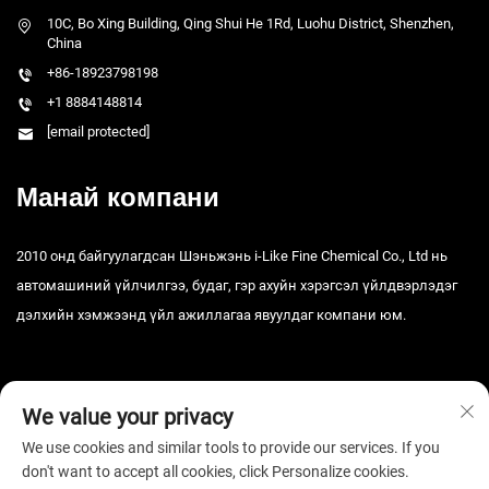
10C, Bo Xing Building, Qing Shui He 1Rd, Luohu District, Shenzhen,
China
+86-18923798198
+1 8884148814
[email protected]
Манай компани
2010 онд байгуулагдсан Шэньжэнь i-Like Fine Chemical Co., Ltd нь
автомашиний үйлчилгээ, будаг, гэр ахуйн хэрэгсэл үйлдвэрлэдэг
дэлхийн хэмжээнд үйл ажиллагаа явуулдаг компани юм.
We value your privacy
We use cookies and similar tools to provide our services. If you
don't want to accept all cookies, click Personalize cookies.
Зохиогчийн эрх © 2025 Шэньжэнь i-Like Fine Chemical Co., Ltd. Бүх