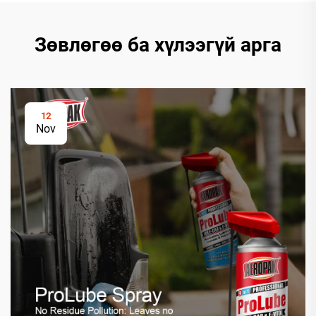
Зөвлөгөө ба хүлээгүй арга
12
Nov