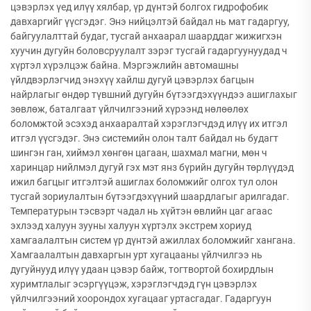
цэвэрлэх үед илүү хялбар, үр дүнтэй болгох гидрофобик
давхаргийг үүсгэдэг. Энэ нийцэлтэй байдал нь мат гадаргуу,
байгуулалттай будаг, тусгай анхаарал шаарддаг жижигхэн
хуучин дугуйн боловсруулалт зэрэг тусгай гадаргуунуудад ч
хүртэл хүрэлцэж байна. Мэргэжлийн автомашны
үйлдвэрлэгчид энэхүү хайлш дугуй цэвэрлэх багцын
найрлагыг өндөр түвшний дугуйн бүтээгдэхүүндээ ашиглахыг
зөвлөж, баталгаат үйлчилгээний хүрээнд нөлөөлөх
боломжтой эсэхэд анхааралтай хэрэглэгчдэд илүү их итгэл
итгэл үүсгэдэг. Энэ системийн олон талт байдал нь будагт
шингэн ган, хиймэл хөнгөн цагаан, шахмал магни, мөн ч
харинцар нийлмэл дугуй гэх мэт янз бүрийн дугуйн төрлүүдэд
ижил багцыг итгэлтэй ашиглах боломжийг олгох тул олон
тусгай зориулалтын бүтээгдэхүүний шаардлагыг арилгадаг.
Температурын тэсвэрт чадал нь хүйтэн өвлийн цаг агаас
эхлээд халуун зууны халуун хүртэлх экстрем хориуд
хамгаалалтын систем үр дүнтэй ажиллах боломжийг хангана.
Хамгаалалтын давхаргын урт хугацааны үйлчилгээ нь
дугуйнууд илүү удаан цэвэр байж, тогтвортой бохирдлын
хуримтлалыг эсэргүүцэж, хэрэглэгчдэд гүн цэвэрлэх
үйлчилгээний хоорондох хугацааг уртасгадаг. Гадаргуун