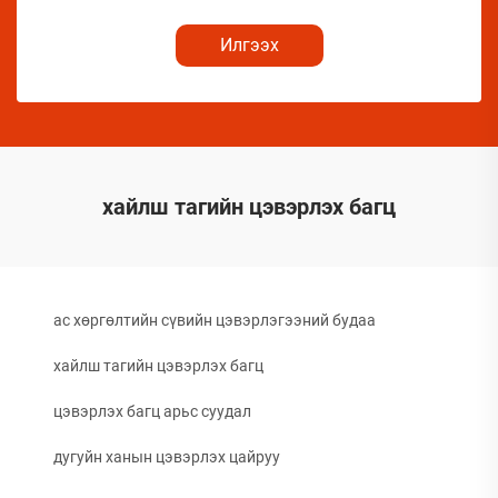
Илгээх
хайлш тагийн цэвэрлэх багц
ac хөргөлтийн сүвийн цэвэрлэгээний будаа
хайлш тагийн цэвэрлэх багц
цэвэрлэх багц арьс суудал
дугуйн ханын цэвэрлэх цайруу