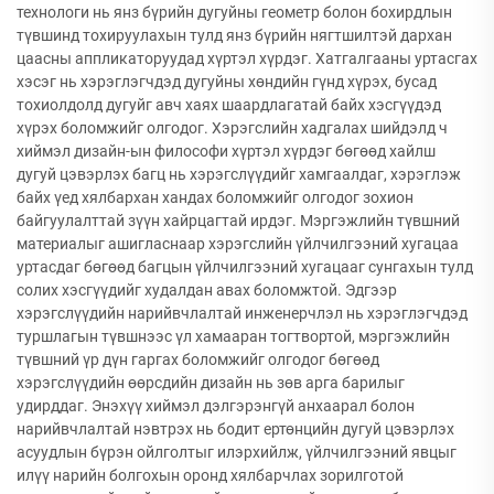
технологи нь янз бүрийн дугуйны геометр болон бохирдлын
түвшинд тохируулахын тулд янз бүрийн нягтшилтэй дархан
цаасны аппликаторуудад хүртэл хүрдэг. Хатгалгааны уртасгах
хэсэг нь хэрэглэгчдэд дугуйны хөндийн гүнд хүрэх, бусад
тохиолдолд дугуйг авч хаях шаардлагатай байх хэсгүүдэд
хүрэх боломжийг олгодог. Хэрэгслийн хадгалах шийдэлд ч
хиймэл дизайн-ын философи хүртэл хүрдэг бөгөөд хайлш
дугуй цэвэрлэх багц нь хэрэгслүүдийг хамгаалдаг, хэрэглэж
байх үед хялбархан хандах боломжийг олгодог зохион
байгуулалттай зүүн хайрцагтай ирдэг. Мэргэжлийн түвшний
материалыг ашигласнаар хэрэгслийн үйлчилгээний хугацаа
уртасдаг бөгөөд багцын үйлчилгээний хугацааг сунгахын тулд
солих хэсгүүдийг худалдан авах боломжтой. Эдгээр
хэрэгслүүдийн нарийвчлалтай инженерчлэл нь хэрэглэгчдэд
туршлагын түвшнээс үл хамааран тогтвортой, мэргэжлийн
түвшний үр дүн гаргах боломжийг олгодог бөгөөд
хэрэгслүүдийн өөрсдийн дизайн нь зөв арга барилыг
удирддаг. Энэхүү хиймэл дэлгэрэнгүй анхаарал болон
нарийвчлалтай нэвтрэх нь бодит ертөнцийн дугуй цэвэрлэх
асуудлын бүрэн ойлголтыг илэрхийлж, үйлчилгээний явцыг
илүү нарийн болгохын оронд хялбарчлах зорилготой