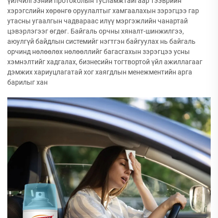
үйлчилгээний протоколын тусламжтайгаар тээврийн
хэрэгслийн хөрөнгө оруулалтыг хамгаалахын зэрэгцээ гар
утасны угаалгын чадвараас илүү мэргэжлийн чанартай
цэвэрлэгээг өгдөг. Байгаль орчны хяналт-шинжилгээ,
аюулгүй байдлын системийг нэгтгэн байгуулах нь байгаль
орчинд нөлөөлөх нөлөөллийг багасгахын зэрэгцээ усны
хэмнэлтийг хадгалах, бизнесийн тогтвортой үйл ажиллагааг
дэмжих хариуцлагатай хог хаягдлын менежментийн арга
барилыг хан