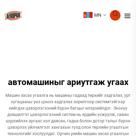
MN
автомашиныг ариутгаж угаах
Машин засах угаалга нь машины гадаад төрхийг хадгалах, урт
хугацааны үнэ цэнээ хадгалах зорилгоор системтэйгээр
хийгдэх цэвэрлэгээний бүрэн багцыг илэрхийлдэг. Энэхүү
дэвшилтэт цэвэрлэгээний систем нь ердийн усжуулж, саван
шүрхийлэх аргаас хол давсан, гадна болон дотор талыг бүрэн
цэвэрлэх үйлчилгээг хангахын тулд олон төрлийн угаалтын
технологийг хослуулдаг. Орчин үеийн машин засах угаалгын