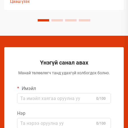
Цааш үзэх
байдлыг хадгалахад тооless дундаа сорилтуудтай
тулгардаг. Иймд аэрозол үйлдвэрлэгчид
бүтээгдэхүүний чанарыг хамгаалахын тулд комплекс
арга хэмжээ авах шаардлагатай.
Үнэгүй санал авах
Манай төлөөлөгч танд удахгүй холбогдох болно.
Имэйл
0/100
Нэр
0/100