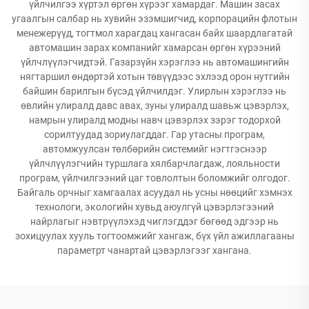
үйлчилгээ хүртэл өргөн хүрээг хамардаг. Машин засах
угаалгын салбар нь хувийн эзэмшигчид, корпорацийн флотын
менежерүүд, тогтмол харагдац хангасан байх шаардлагатай
автомашин зарах компанийг хамарсан өргөн хүрээний
үйлчлүүлэгчидтэй. Газарзүйн хэрэглээ нь автомашингийн
нягтаршил өндөртэй хотын төвүүдээс эхлээд орон нутгийн
байшин барилгын бүсэд үйлчилдэг. Улирлын хэрэглээ нь
өвлийн улиралд давс авах, зуны улиралд шавьж цэвэрлэх,
намрын улиралд модны навч цэвэрлэх зэрэг тодорхой
сорилтуудад зориулагддаг. Гар утасны програм,
автомжуулсан төлбөрийн системийг нэгтгэснээр
үйлчлүүлэгчийн туршлага хялбарчлагдаж, лояльности
програм, үйлчилгээний цаг товлолтын боломжийг олгодог.
Байгаль орчныг хамгаалах асуудал нь усны нөөцийг хэмнэх
технологи, экологийн хувьд аюулгүй цэвэрлэгээний
найрлагыг нэвтрүүлэхэд чиглэгддэг бөгөөд эдгээр нь
зохицуулах хууль тогтоомжийг хангаж, бүх үйл ажиллагааны
параметрт чанартай цэвэрлэгээг хангана.