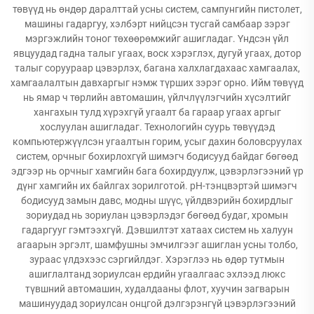
төвүүд нь өндөр даралттай усны систем, сампунгийн пистолет,
машины гадаргуу, хэлбэрт нийцсэн тусгай самбаар зэрэг
мэргэжлийн тоног төхөөрөмжийг ашигладаг. Үндсэн үйл
явцуудад гадна талыг угаах, воск хэрэглэх, дугуй угаах, дотор
талыг соруураар цэвэрлэх, багана халхлагдахаас хамгаалах,
хамгаалалтын давхаргыг нэмж түрших зэрэг орно. Ийм төвүүд
нь ямар ч төрлийн автомашин, үйлчлүүлэгчийн хүсэлтийг
хангахын тулд хүрэхгүй угаалт ба гараар угаах аргыг
хослуулан ашигладаг. Технологийн суурь төвүүдэд
компьютержүүлсэн угаалтын горим, усыг дахин боловсруулах
систем, орчныг бохирлохгүй шимэгч бодисууд байдаг бөгөөд
эдгээр нь орчныг хамгийн бага бохирдуулж, цэвэрлэгээний үр
дүнг хамгийн их байлгах зорилготой. pH-тэнцвэртэй шимэгч
бодисууд замын давс, модны шүүс, үйлдвэрийн бохирдлыг
зориудад нь зориулан цэвэрлэдэг бөгөөд будаг, хромын
гадаргууг гэмтээхгүй. Дэвшилтэт хатаах систем нь халуун
агаарын эргэлт, шамфушны эмчилгээг ашиглан усны толбо,
зураас үлдэхээс сэргийлдэг. Хэрэглээ нь өдөр тутмын
ашиглалтанд зориулсан ердийн угаалгаас эхлээд люкс
түвшний автомашин, худалдааны флот, хуучин загварын
машинуудад зориулсан онцгой дэлгэрэнгүй цэвэрлэгээний