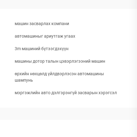
машин засварлах компани
автомашиныг ариутгаж угаах
3m машиний бүтээгдэхүүн
машины дотор талын цэвэрлэгээний машин
өрхийн нөхцөлд үйлдвэрлэсэн автомашины
шампунь
мэргэжлийн авто дэлгэрэнгүй засварын хэрэгсэл