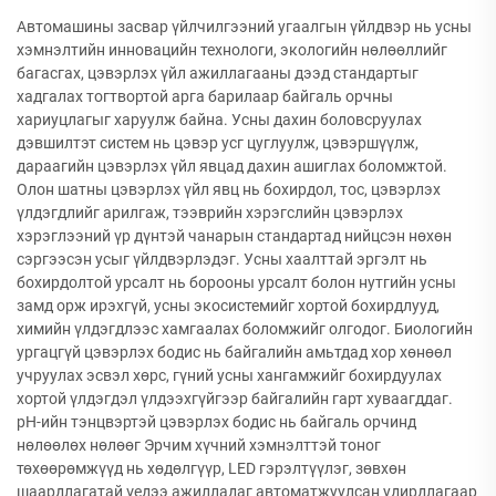
Автомашины засвар үйлчилгээний угаалгын үйлдвэр нь усны
хэмнэлтийн инновацийн технологи, экологийн нөлөөллийг
багасгах, цэвэрлэх үйл ажиллагааны дээд стандартыг
хадгалах тогтвортой арга барилаар байгаль орчны
хариуцлагыг харуулж байна. Усны дахин боловсруулах
дэвшилтэт систем нь цэвэр усг цуглуулж, цэвэршүүлж,
дараагийн цэвэрлэх үйл явцад дахин ашиглах боломжтой.
Олон шатны цэвэрлэх үйл явц нь бохирдол, тос, цэвэрлэх
үлдэгдлийг арилгаж, тээврийн хэрэгслийн цэвэрлэх
хэрэглээний үр дүнтэй чанарын стандартад нийцсэн нөхөн
сэргээсэн усыг үйлдвэрлэдэг. Усны хаалттай эргэлт нь
бохирдолтой урсалт нь борооны урсалт болон нутгийн усны
замд орж ирэхгүй, усны экосистемийг хортой бохирдлууд,
химийн үлдэгдлээс хамгаалах боломжийг олгодог. Биологийн
ургацгүй цэвэрлэх бодис нь байгалийн амьтдад хор хөнөөл
учруулах эсвэл хөрс, гүний усны хангамжийг бохирдуулах
хортой үлдэгдэл үлдээхгүйгээр байгалийн гарт хуваагддаг.
pH-ийн тэнцвэртэй цэвэрлэх бодис нь байгаль орчинд
нөлөөлөх нөлөөг Эрчим хүчний хэмнэлттэй тоног
төхөөрөмжүүд нь хөдөлгүүр, LED гэрэлтүүлэг, зөвхөн
шаардлагатай үедээ ажилладаг автоматжуулсан удирдлагаар