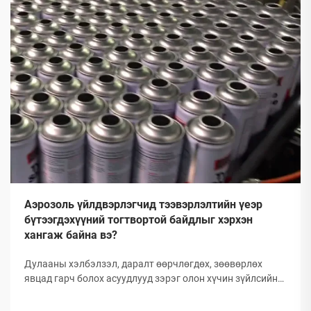
Аэрозоль үйлдвэрлэгчид тээвэрлэлтийн үеэр
бүтээгдэхүүний тогтвортой байдлыг хэрхэн
хангаж байна вэ?
Дулааны хэлбэлзэл, даралт өөрчлөгдөх, зөөвөрлөх
явцад гарч болох асуудлууд зэрэг олон хүчин зүйлсийн
улмаас глобал аэрозолын салбар нь тээвэрлэлтийн
үеэр бүтээгдэхүүний бүрэлдэхүүн хэсгийн бүтэн