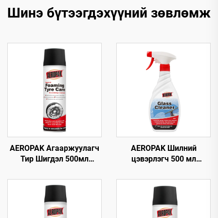
Шинэ бүтээгдэхүүний зөвлөмж
AEROPAK Агааржуулагч
AEROPAK Шилний
Тир Шигдэл 500мл
цэвэрлэгч 500 мл
Тирний Хөөсөн
Машины болон гэр ахуйн
Цэвэрлэгч Арчих эсвэл
олон төрлийн гадаргуун
Хүнд Хөдөлмөр
шилэнд зориулсан
шаардахгүй
мгновен шилний
цэвэрлэгч