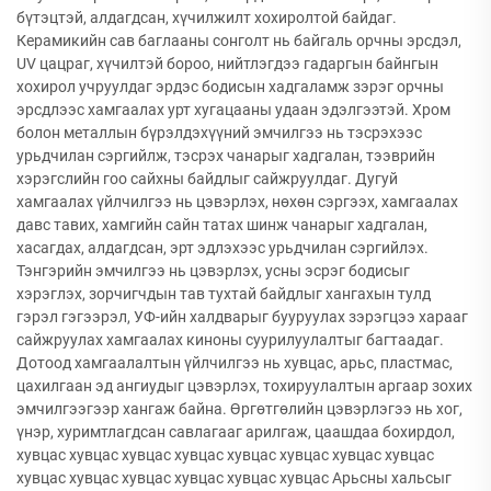
бүтэцтэй, алдагдсан, хүчилжилт хохиролтой байдаг.
Керамикийн сав баглааны сонголт нь байгаль орчны эрсдэл,
UV цацраг, хүчилтэй бороо, нийтлэгдээ гадаргын байнгын
хохирол учруулдаг эрдэс бодисын хадгаламж зэрэг орчны
эрсдлээс хамгаалах урт хугацааны удаан эдэлгээтэй. Хром
болон металлын бүрэлдэхүүний эмчилгээ нь тэсрэхээс
урьдчилан сэргийлж, тэсрэх чанарыг хадгалан, тээврийн
хэрэгслийн гоо сайхны байдлыг сайжруулдаг. Дугуй
хамгаалах үйлчилгээ нь цэвэрлэх, нөхөн сэргээх, хамгаалах
давс тавих, хамгийн сайн татах шинж чанарыг хадгалан,
хасагдах, алдагдсан, эрт эдлэхээс урьдчилан сэргийлэх.
Тэнгэрийн эмчилгээ нь цэвэрлэх, усны эсрэг бодисыг
хэрэглэх, зорчигчдын тав тухтай байдлыг хангахын тулд
гэрэл гэгээрэл, УФ-ийн халдварыг бууруулах зэрэгцээ харааг
сайжруулах хамгаалах киноны суурилуулалтыг багтаадаг.
Дотоод хамгаалалтын үйлчилгээ нь хувцас, арьс, пластмас,
цахилгаан эд ангиудыг цэвэрлэх, тохируулалтын аргаар зохих
эмчилгээгээр хангаж байна. Өргөтгөлийн цэвэрлэгээ нь хог,
үнэр, хуримтлагдсан савлагааг арилгаж, цаашдаа бохирдол,
хувцас хувцас хувцас хувцас хувцас хувцас хувцас хувцас
хувцас хувцас хувцас хувцас хувцас хувцас Арьсны хальсыг