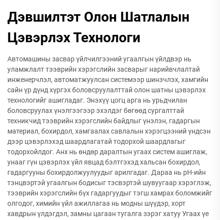
Дэвшилтэт Олон Шатлалын
Цэвэрлэх Технологи
Автомашины засвар үйлчилгээний угаалгын үйлдвэр нь
уламжлалт тээврийн хэрэгслийн засварыг нарийвчлалтай
инженерчлэл, автоматжуулсан системээр шинэчлэх, хамгийн
сайн үр дүнд хүргэх боловсруулалттай олон шатны цэвэрлэх
технологийг ашигладаг. Энэхүү цогц арга нь урьдчилан
боловсруулах үнэлгээгээр эхэлдэг бөгөөд сургалттай
техникчид тээврийн хэрэгслийн байдлыг үнэлэн, гадаргын
материал, бохирдол, хамгаалах савлалын хэрэгцээний үндсэн
дээр цэвэрлэхэд шаардлагатай тодорхой шаардлагыг
тодорхойлдог. Анх нь өндөр даралтын угаах систем ашиглаж,
унааг гүн цэвэрлэх үйл явцад бэлтгэхэд хальсан бохирдол,
гадаргууны бохирдолжуулуудыг арилгадаг. Дараа нь pH-ийн
тэнцвэртэй угаалгын бодисыг тэсвэртэй шувуугаар хэрэглэж,
тээврийн хэрэгслийн бүх гадаргуудыг тэгш хамрах боломжийг
олгодог, химийн үйл ажиллагаа нь модны шүүдэр, хорт
хавдрын үлдэгдэл, замны цагаан тугалга зэрэг хатуу Угаах үе