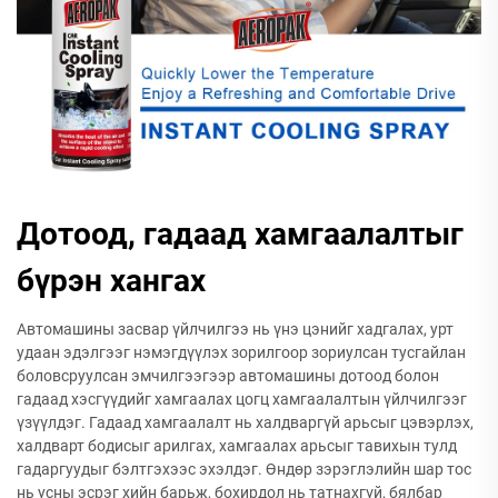
Дотоод, гадаад хамгаалалтыг
бүрэн хангах
Автомашины засвар үйлчилгээ нь үнэ цэнийг хадгалах, урт
удаан эдэлгээг нэмэгдүүлэх зорилгоор зориулсан тусгайлан
боловсруулсан эмчилгээгээр автомашины дотоод болон
гадаад хэсгүүдийг хамгаалах цогц хамгаалалтын үйлчилгээг
үзүүлдэг. Гадаад хамгаалалт нь халдваргүй арьсыг цэвэрлэх,
халдварт бодисыг арилгах, хамгаалах арьсыг тавихын тулд
гадаргуудыг бэлтгэхээс эхэлдэг. Өндөр зэрэглэлийн шар тос
нь усны эсрэг хийн барьж, бохирдол нь татнахгүй, бялбар