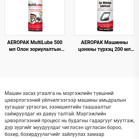
AEROPAK MultiLube 500
AEROPAK Машинны
мл Олон зориулалтын
цонхны түрхэц 200 мл
түрхэц, хамгаалалттай
Будагдахгүй авто
анти-зэсэгдэлтийн
цонхны түрхэгч спрей
түрхэц
Машин засах угаалга нь мэргэжлийн түвшний
цэвэрлэгээний үйлчилгээгээр машины амьдралын
хугацааг уртасган, эзэмшилтийн таашаалтыг
сайжруулдаг их давуу талтай. Мэргэжлийн
цэвэрлэгээний процесс нь будагны гадаргууг муутгаж,
дүр зургийг муудуулдаг чиглэсэн цугласан бороо,
бохир, бохирдуулагчийг зайлуулах замаар