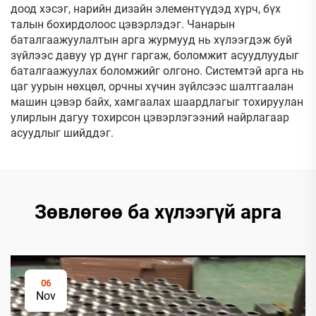
доод хэсэг, нарийн дизайн элементүүдэд хүрч, бүх
талын бохирдолоос цэвэрлэдэг. Чанарын
баталгаажуулалтын арга журмууд нь хүлээгдэж буй
зүйлээс давуу үр дүнг гаргаж, боломжит асуудлуудыг
баталгаажуулах боломжийг олгоно. Системтэй арга нь
цаг уурын нөхцөл, орчны хүчин зүйлсээс шалтгаалан
машин цэвэр байх, хамгаалах шаардлагыг тохируулан
улирлын дагуу тохирсон цэвэрлэгээний найрлагаар
асуудлыг шийддэг.
Зөвлөгөө ба хүлээгүй арга
06
Nov