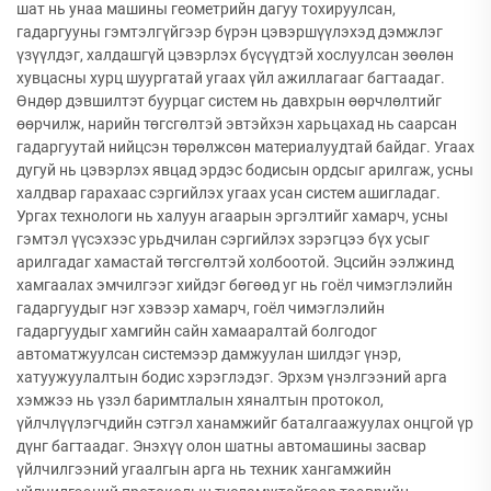
шат нь унаа машины геометрийн дагуу тохируулсан,
гадаргууны гэмтэлгүйгээр бүрэн цэвэршүүлэхэд дэмжлэг
үзүүлдэг, халдашгүй цэвэрлэх бүсүүдтэй хослуулсан зөөлөн
хувцасны хурц шуургатай угаах үйл ажиллагааг багтаадаг.
Өндөр дэвшилтэт буурцаг систем нь давхрын өөрчлөлтийг
өөрчилж, нарийн төгсгөлтэй эвтэйхэн харьцахад нь саарсан
гадаргуутай нийцсэн төрөлжсөн материалуудтай байдаг. Угаах
дугуй нь цэвэрлэх явцад эрдэс бодисын ордсыг арилгаж, усны
халдвар гарахаас сэргийлэх угаах усан систем ашигладаг.
Ургах технологи нь халуун агаарын эргэлтийг хамарч, усны
гэмтэл үүсэхээс урьдчилан сэргийлэх зэрэгцээ бүх усыг
арилгадаг хамастай төгсгөлтэй холбоотой. Эцсийн ээлжинд
хамгаалах эмчилгээг хийдэг бөгөөд уг нь гоёл чимэглэлийн
гадаргуудыг нэг хэвээр хамарч, гоёл чимэглэлийн
гадаргуудыг хамгийн сайн хамааралтай болгодог
автоматжуулсан системээр дамжуулан шилдэг үнэр,
хатуужуулалтын бодис хэрэглэдэг. Эрхэм үнэлгээний арга
хэмжээ нь үзэл баримтлалын хяналтын протокол,
үйлчлүүлэгчдийн сэтгэл ханамжийг баталгаажуулах онцгой үр
дүнг багтаадаг. Энэхүү олон шатны автомашины засвар
үйлчилгээний угаалгын арга нь техник хангамжийн