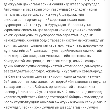
дамжуулан цахилгаан эрчим хүчний хэрэглээг бууруулдаг.
Автомашины засварын олон газруудад байрладаг нарны
панель нь сэргээгдэх эрчим хүч үйлдвэрлэж, үйл
ажиллагааны эрчим хүчний хэрэгцээг нөхөн төлж,
нүүрстөрөгчийн галт уулыг бууруулдаг. Борооны усыг
хуримтлах систем нь цаг агаарын нөхцөлд усны хангамжийг
нэмж, сумын усны эх үүсвэрээс хамааралтай байдлыг
нэмэгдүүлнэ. Химийн бодис тараасан систем нь хог хаягдлыг
арилгах, харин ч хяналттай хэрэглэх түвшинээр цэвэрлэх үр
дүнг хамгийн сайн хангахын тулд нарийвчилсан хэмжилтийг
ашигладаг. Хог хаягдлын менежментийн протокол нь
бохирдолтой материал, ашигласан филтр, химийн савдыг
дахин боловсруулах сертификаттай хөтөлбөрөөр дамжуулан
зөв хаягдалтай болгодог. Ажилчдын сургалтын хөтөлбөрүүд
нь байгаль орчныг хамгаалах зорилгодоо дэмжлэг үзүүлэх
байгаль орчныг хамгаалах, тогтвортой үйл ажиллагаа явуулах
талаар анхаардаг. Байгаль орчинд ээлтэй автомашины
засвар үйлчилгээний угаах арга нь байгаль орчинд анхаардаг
хэрэглэгчдийг татах бөгөөд тогтвортой байдлын хэмжигдэж
болох үзүүлэлтүүдийг ашиглан аж ахуйн нэгжийн хариуцлагыг
харуулдаг. Төрийн зохицуулалтын шаардлагад нийцүүлэн