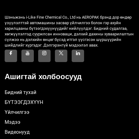
Шэньжэнь i-Like Fine Chemical Co., Ltd нь AEROPAK брэнд дор өндөр
үзүүлэлттэй автомашины засвар үйлчилгээ болон гэр ахуйн
харилцааны бүтээгдэхүүнүүдийг нийлүүлдэг. Бидний судалгаа,
хөгжүүлэлтэд суурилсан инноваци, дэлхий дахины хуваарилалтын
сүлжээ нь дэлхийн өнцөг бүсэд итгэл үүсгэсэн шүршүүрийн
шийдлийг хүргэдэг. Дэлгэрэнгүй мэдээлэл авах.
Ашигтай холбоосууд
Бидний тухай
БҮТЭЭГДЭХҮҮН
Үйлчилгээ
Мэдээ
Видеонууд