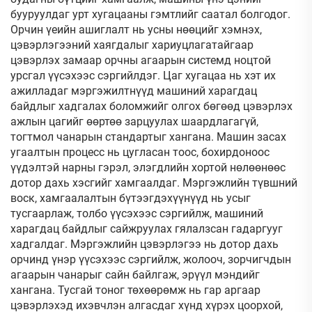
бууруулдаг урт хугацааны гэмтлийг саатал болгодог.
Орчин үеийн ашиглалт нь усны нөөцийг хэмнэх,
цэвэрлэгээний хаягдалыг хариуцлагатайгаар
цэвэрлэх замаар орчны агаарын системд ноцтой
урсгал үүсэхээс сэргийлдэг. Цаг хугацаа нь хэт их
ажилладаг мэргэжилтнүүд машиний харагдац
байдлыг хадгалах боломжийг олгох бөгөөд цэвэрлэх
ажлын цагийг өөртөө зарцуулах шаардлагагүй,
тогтмол чанарын стандартыг хангана. Машин засах
угаалтын процесс нь цугласан тоос, бохирдоноос
үүдэлтэй нарны гэрэл, элэгдлийн хортой нөлөөнөөс
дотор дахь хэсгийг хамгаалдаг. Мэргэжлийн түвшний
воск, хамгаалалтын бүтээгдэхүүнүүд нь усыг
тусгаарлаж, толбо үүсэхээс сэргийлж, машиний
харагдац байдлыг сайжруулах гялалзсан гадаргууг
хадгалдаг. Мэргэжлийн цэвэрлэгээ нь дотор дахь
орчинд үнэр үүсэхээс сэргийлж, жолооч, зорчигчдын
агаарын чанарыг сайн байлгаж, эрүүл мэндийг
хангана. Тусгай тоног төхөөрөмж нь гар аргаар
цэвэрлэхэд ихэвчлэн алгасдаг хүнд хүрэх цоорхой,