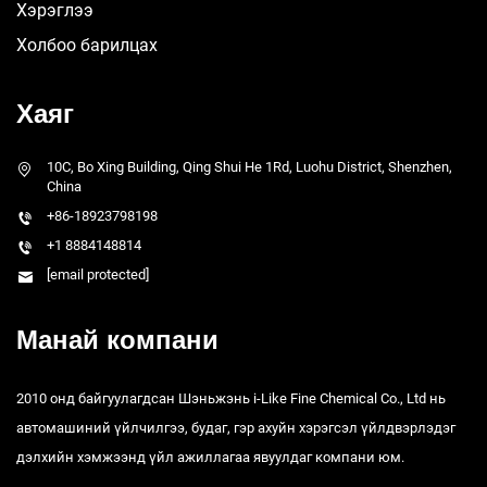
Хэрэглээ
Холбоо барилцах
Хаяг
10C, Bo Xing Building, Qing Shui He 1Rd, Luohu District, Shenzhen,
China
+86-18923798198
+1 8884148814
[email protected]
Манай компани
2010 онд байгуулагдсан Шэньжэнь i-Like Fine Chemical Co., Ltd нь
автомашиний үйлчилгээ, будаг, гэр ахуйн хэрэгсэл үйлдвэрлэдэг
дэлхийн хэмжээнд үйл ажиллагаа явуулдаг компани юм.