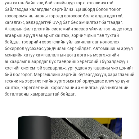
уян хатан байлгаж, байгалийн дүр төрх, хэв шинжтэй
байлгахдаа халагдлыг сэргийлнэ. Дашборд болон тоног
төхөөрөмж нь нарны гэрэлд өртөхөөс болж алдагддаггүй,
хагалгаж, эвдэрдэггүй UV-д бат бөх эмчилгээг багтаадаг.
Агаарын филтрлэгийн системийн засвар үйлчилгээ нь дотоод
агаарын эрүүл чанарыг хангаж, зорчигчдын тав тухтай
байдал, тээврийн хэрэгслийн үйл ажиллагааг нөлөөлөх
бохирдол үүсэхээс урьдчилан сэргийлдэг. Автомашины эрүүл
мэндийн хатуу хамгаалалтын цогц арга нь мэргэжлийн
анхаарлыг шаарддаг бүх тээврийн хэрэгслийн бүрэлдэхүүн
хэсгийг системтэй засварлаж, урт удаан хугацааны үнэ цэнийг
бий болгодог. Мэргэжлийн зэргийн бүтээгдэхүүн, хэрэглээний
техник нь хэрэглэгчийн хүртээмжтэй орлуудаас илүү үр дүнг
хангаж, хэрэглэгчийн хэрэглээний эмчилгээ, үйлчилгээний
баталгааны хамрагдалтай байдаг.