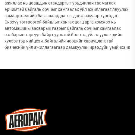
ажиллах нь цаашдын стандартыг урьдчилан таамаглах
эрчимтэй байгаль орчныг хамгаалах үйл ажиллагааг явуулах
замаар хамгийн бага шаардлагыг давж замаар хүргэдэг.
Энэхүү тогтвортой байдлыг хангах цогц арга хэмжээ нь
автомашины засварын газрыг байгаль орчныг хамгаалах
салбарын тэргүүн байр суурьтай болгож, үйлчлүүлэгчдийн
хүлээлтэд нийцсэн, байгалийн нөөцийг хариуцлагатай
бизнесийн үйл ажиллагаагаар дамжуулан ирээдүйн үеийнхэнд