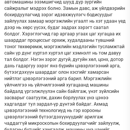
автомашины эзэмшигчид шууд дүр зургийн
сайжралыг мэдрэх болно. Замын давс, аж үйлдвэрийн
бохирдуулагчид зэрэг идэвхжүүлэгч бодисуудыг
зайлуулах замаар мэргэжлийн угаалт нь хэт удаан үед
дээр нь хөрс үүсэх, будаг задрах зэрэгт саатал
болдог. Хэрэглэгчид гар аргаар угаах цаг хугацаа их
шаарддаг процессыг орхиж, худалдааны түвшний
тоног төхөөрөмж, мэргэжлийн мэдлэгийн тусламжтай
сайн үр дүнг хүртэл хүртэл цаг хэмнэлт нь том давуу
тал болдог. Нэгэн зэрэг дугуй, дугуйн хөл, цонх, дотор
дахь гадаргуу зэрэг янз бүрийн цэвэрлэгээний арга,
бүтээгдэхүүн шаарддаг олон хэсгийг хамарсан
нийтлэг цэвэрлэгээний арга барил. Мэргэжлийн
үйлчилгээ нь үйлчилгээний хугацаанд машины
байдалд үргэлжлүүлэн сайн байлгаж, үнэт зүйлсийн
засварыг саатуулж, дахин борлуулах үнэ цэнээ
хадгалдаг тул зардал-үр дүнтэй байдаг. Ахмад
цэвэрлэгээний технологиуд нь гэр хорооны
цэвэрлэгээний бүтээгдэхүүнүүдийг арилгаж
чаддаггүй микроскопын бохирдуулагчийг зайлуулж,
будагны бүтцийг хамгаалж, машины үнэ цэнийг