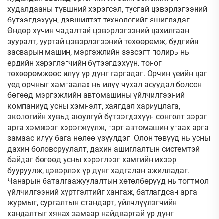
худалдааны түвшний хэрэгсэл, тусгай цэвэрлэгээний
бүтээгдэхүүн, дэвшилтэт технологийг ашигладаг.
Өндөр хүчин чадалтай цэвэрлэгээний цахилгаан
зууралт, ууртай цэвэрлэгээний төхөөрөмж, будгийн
засварын машин, мэргэжлийн зэвсэгт полирь нь
ердийн хэрэглэгчийн бүтээгдэхүүн, тоног
төхөөрөмжөөс илүү үр дүнг гаргадаг. Орчин үеийн цаг
үед орчныг хамгаалах нь илүү чухал асуудал болсон
бөгөөд мэргэжлийн автомашины үйлчилгээний
компаниуд усны хэмнэлт, хаягдал хариуцлага,
экологийн хувьд аюулгүй бүтээгдэхүүн сонголт зэрэг
арга хэмжээг хэрэгжүүлж, гэрт автомашин угаах арга
замаас илүү бага нөлөө үзүүлдэг. Олон төвүүд нь усны
дахин боловсруулалт, дахин ашиглалтын системтэй
байдаг бөгөөд усны хэрэглээг хамгийн ихээр
бууруулж, цэвэрлэх үр дүнг хадгалан ажилладаг.
Чанарын баталгаажуулалтын хөтөлбөрүүд нь тогтмол
үйлчилгээний хүртгэлтийг хангаж, батлагдсан арга
журмыг, сургалтын стандарт, үйлчлүүлэгчийн
хандалтыг хянах замаар найдвартай үр дүнг