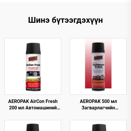
Шинэ бүтээгдэхүүн
AEROPAK AirCon Fresh
AEROPAK 500 мл
200 мл Автомашиний
Загварлагчийн
агаарыг цэвэршүүлэх,
самбарын полирь,
шинэчлэх хэрэгсэл
статик
цахилгаангүйжүүлэх