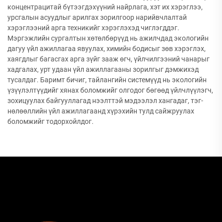
концентрацитай бүтээгдэхүүний найрлага, хэт их хэрэглээ,
урсгалын асуудлыг арилгах зорилгоор нарийвчлалтай
хэрэглээний арга техникийг хэрэглэхэд чиглэгддэг.
Мэргэжлийн сургалтын хөтөлбөрүүд нь ажилчдад экологийн
дагуу үйл ажиллагаа явуулах, химийн бодисыг зөв хэрэглэх,
хаягдлыг багасгах арга зүйг зааж өгч, үйлчилгээний чанарыг
хадгалах, урт удаан үйл ажиллагааны зорилгыг дэмжихэд
тусалдаг. Баримт бичиг, тайлангийн системүүд нь экологийн
үзүүлэлтүүдийг хянах боломжийг олгодог бөгөөд үйлчлүүлэгч,
зохицуулах байгууллагад нээлттэй мэдээлэл хангадаг, тэг-
нөлөөллийн үйл ажиллагаанд хүрэхийн тулд сайжруулах
боломжийг тодорхойлдог.