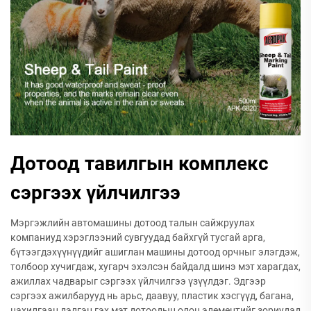
Дотоод тавилгын комплекс
сэргээх үйлчилгээ
Мэргэжлийн автомашины дотоод талын сайжруулах
компаниуд хэрэглээний сувгуудад байхгүй тусгай арга,
бүтээгдэхүүнүүдийг ашиглан машины дотоод орчныг элэгдэж,
толбоор хучигдаж, хугарч эхэлсэн байдалд шинэ мэт харагдах,
ажиллах чадварыг сэргээх үйлчилгээ үзүүлдэг. Эдгээр
сэргээх ажилбарууд нь арьс, даавуу, пластик хэсгүүд, багана,
цахилгаан дэлгэц гэх мэт дотоодын олон элементийг зориудад