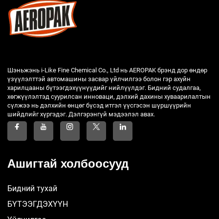
Шэньжэнь i-Like Fine Chemical Co., Ltd нь AEROPAK брэнд дор өндөр
үзүүлэлттэй автомашины засвар үйлчилгээ болон гэр ахуйн
харилцааны бүтээгдэхүүнүүдийг нийлүүлдэг. Бидний судалгаа,
хөгжүүлэлтэд суурилсан инноваци, дэлхий дахины хуваарилалтын
сүлжээ нь дэлхийн өнцөг бүсэд итгэл үүсгэсэн шүршүүрийн
шийдлийг хүргэдэг. Дэлгэрэнгүй мэдээлэл авах.
Ашигтай холбоосууд
Бидний тухай
БҮТЭЭГДЭХҮҮН