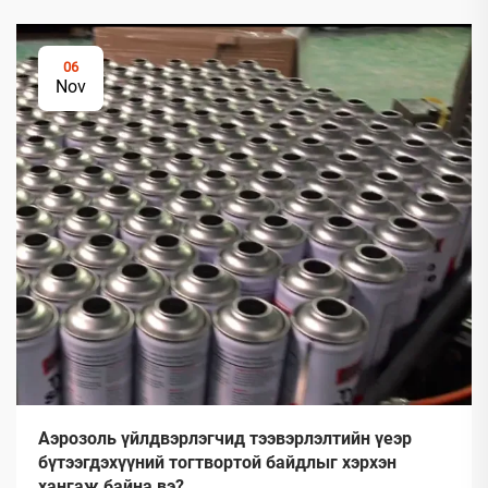
06
Nov
Аэрозоль үйлдвэрлэгчид тээвэрлэлтийн үеэр
бүтээгдэхүүний тогтвортой байдлыг хэрхэн
хангаж байна вэ?