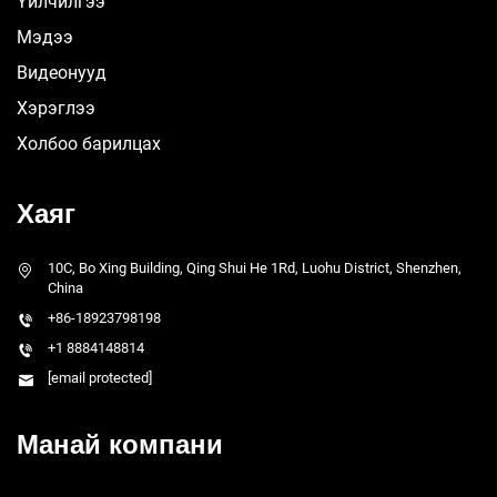
Үйлчилгээ
Мэдээ
Видеонууд
Хэрэглээ
Холбоо барилцах
Хаяг
10C, Bo Xing Building, Qing Shui He 1Rd, Luohu District, Shenzhen,
China
+86-18923798198
+1 8884148814
[email protected]
Манай компани