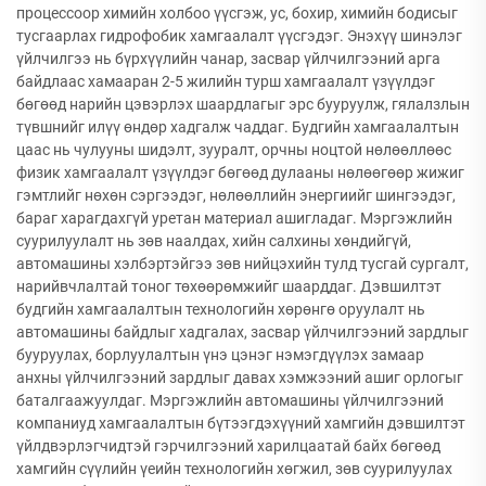
процессоор химийн холбоо үүсгэж, ус, бохир, химийн бодисыг
тусгаарлах гидрофобик хамгаалалт үүсгэдэг. Энэхүү шинэлэг
үйлчилгээ нь бүрхүүлийн чанар, засвар үйлчилгээний арга
байдлаас хамааран 2-5 жилийн турш хамгаалалт үзүүлдэг
бөгөөд нарийн цэвэрлэх шаардлагыг эрс бууруулж, гялалзлын
түвшнийг илүү өндөр хадгалж чаддаг. Будгийн хамгаалалтын
цаас нь чулууны шидэлт, зууралт, орчны ноцтой нөлөөллөөс
физик хамгаалалт үзүүлдэг бөгөөд дулааны нөлөөгөөр жижиг
гэмтлийг нөхөн сэргээдэг, нөлөөллийн энергиийг шингээдэг,
бараг харагдахгүй уретан материал ашигладаг. Мэргэжлийн
суурилуулалт нь зөв наалдах, хийн салхины хөндийгүй,
автомашины хэлбэртэйгээ зөв нийцэхийн тулд тусгай сургалт,
нарийвчлалтай тоног төхөөрөмжийг шаарддаг. Дэвшилтэт
будгийн хамгаалалтын технологийн хөрөнгө оруулалт нь
автомашины байдлыг хадгалах, засвар үйлчилгээний зардлыг
бууруулах, борлуулалтын үнэ цэнэг нэмэгдүүлэх замаар
анхны үйлчилгээний зардлыг давах хэмжээний ашиг орлогыг
баталгаажуулдаг. Мэргэжлийн автомашины үйлчилгээний
компаниуд хамгаалалтын бүтээгдэхүүний хамгийн дэвшилтэт
үйлдвэрлэгчидтэй гэрчилгээний харилцаатай байх бөгөөд
хамгийн сүүлийн үеийн технологийн хөгжил, зөв суурилуулах