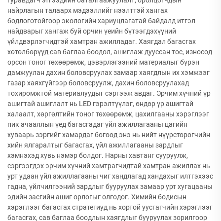
гуравдагч этгээдийн баталгаажуулалт, оролцогчдын
найрлагын талаарх мэдээллийг нээлттэй хангах
бодлоготойгоор экологийн хариуцлагатай байдалд итгэл
найдварыг хангаж буй орчин үеийн бүтээгдэхүүний
үйлдвэрлэгчидтэй хамтран ажилладаг. Хаягдал багасгах
хөтөлбөрүүд сав баглаа боодол, ашиглаж дууссан тос, износод
орсон тоног төхөөрөмж, цэвэрлэгээний материалыг бүрэн
дамжуулан дахин боловсруулах замаар хаягдлын их хэмжээг
газар хаяхгүйгээр боловсруулж, дахин боловсруулахад
тохиромжтой материалуудыг сэргээж авдаг. Эрчим хүчний үр
ашигтай ашиглалт нь LED гэрэлтүүлэг, өндөр үр ашигтай
халаалт, хөргөлтийн тоног төхөөрөмж, цахилгааны хэрэглээг
пик ачааллын үед багасгадаг үйл ажиллагааны цагийн
хуваарь зэргийг хамардаг бөгөөд энэ нь нийт нүүрстөрөгчийн
хийн ялгаралтыг багасгах, үйл ажиллагааны зардлыг
хэмнэхэд хувь нэмэр болдог. Нарны хавтанг сууруулж,
сэргээгдэх эрчим хүчний хамтрагчидтай хамтран ажиллах нь
урт удаан үйл ажиллагааны чиг хандлагад хандахыг илтгэхээс
гадна, үйлчилгээний зардлыг бууруулах замаар урт хугацааны
эдийн засгийн ашиг орлогыг олгодог. Химийн бодисын
хэрэглээг багасгах стратегиуд нь хортой уусгагчийн хэрэглээг
багасгах, сав баглаа боодлын хаягдлыг бууруулах зорилгоор