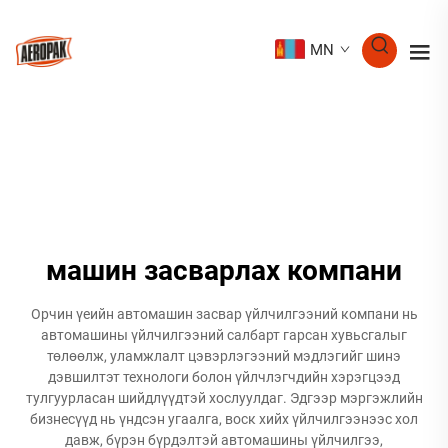
MN
машин засварлах компани
Орчин үеийн автомашин засвар үйлчилгээний компани нь
автомашины үйлчилгээний салбарт гарсан хувьсгалыг
төлөөлж, уламжлалт цэвэрлэгээний мэдлэгийг шинэ
дэвшилтэт технологи болон үйлчлэгчдийн хэрэгцээд
тулгуурласан шийдлүүдтэй хослуулдаг. Эдгээр мэргэжлийн
бизнесүүд нь үндсэн угаалга, воск хийх үйлчилгээнээс хол
давж, бүрэн бүрдэлтэй автомашины үйлчилгээ,