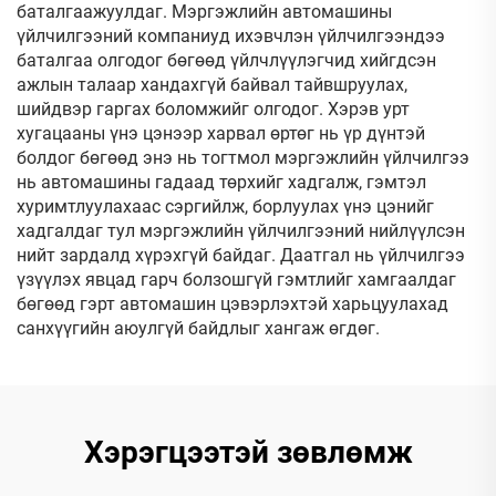
баталгаажуулдаг. Мэргэжлийн автомашины
үйлчилгээний компаниуд ихэвчлэн үйлчилгээндээ
баталгаа олгодог бөгөөд үйлчлүүлэгчид хийгдсэн
ажлын талаар хандахгүй байвал тайвшруулах,
шийдвэр гаргах боломжийг олгодог. Хэрэв урт
хугацааны үнэ цэнээр харвал өртөг нь үр дүнтэй
болдог бөгөөд энэ нь тогтмол мэргэжлийн үйлчилгээ
нь автомашины гадаад төрхийг хадгалж, гэмтэл
хуримтлуулахаас сэргийлж, борлуулах үнэ цэнийг
хадгалдаг тул мэргэжлийн үйлчилгээний нийлүүлсэн
нийт зардалд хүрэхгүй байдаг. Даатгал нь үйлчилгээ
үзүүлэх явцад гарч болзошгүй гэмтлийг хамгаалдаг
бөгөөд гэрт автомашин цэвэрлэхтэй харьцуулахад
санхүүгийн аюулгүй байдлыг хангаж өгдөг.
Хэрэгцээтэй зөвлөмж