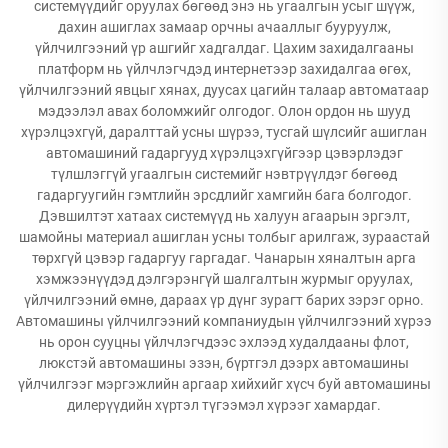
системүүдийг оруулах бөгөөд энэ нь угаалгын усыг шүүж,
дахин ашиглах замаар орчны ачааллыг бууруулж,
үйлчилгээний үр ашгийг хадгалдаг. Цахим захидалгааны
платформ нь үйлчлэгчдэд интернетээр захидалгаа өгөх,
үйлчилгээний явцыг хянах, дуусах цагийн талаар автоматаар
мэдээлэл авах боломжийг олгодог. Олон ордон нь шууд
хүрэлцэхгүй, даралттай усны шүрээ, тусгай шүлсийг ашиглан
автомашиний гадаргууд хүрэлцэхгүйгээр цэвэрлэдэг
түлшлэггүй угаалгын системийг нэвтрүүлдэг бөгөөд
гадаргуугийн гэмтлийн эрсдлийг хамгийн бага болгодог.
Дэвшилтэт хатаах системүүд нь халуун агаарын эргэлт,
шамойны материал ашиглан усны толбыг арилгаж, зураастай
төрхгүй цэвэр гадаргуу гаргадаг. Чанарын хяналтын арга
хэмжээнүүдэд дэлгэрэнгүй шалгалтын журмыг оруулах,
үйлчилгээний өмнө, дараах үр дүнг зурагт барих зэрэг орно.
Автомашины үйлчилгээний компаниудын үйлчилгээний хүрээ
нь орон сууцны үйлчлэгчдээс эхлээд худалдааны флот,
люкстэй автомашины эзэн, бүртгэл дээрх автомашины
үйлчилгээг мэргэжлийн аргаар хийхийг хүсч буй автомашины
дилерүүдийн хүртэл түгээмэл хүрээг хамардаг.