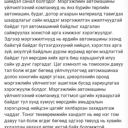
шийдэл санал болгодог. Мэргэжлийн автомашины
үйлчилгээний компаниуд нь янз бүрийн төрлийн
автомашин, будаг, дотор агаарын материалд тавигдах
шаардлагыг сайн мэддэг мэргэжилтэн ажилтнуудтай
байдаг тул автомашиний байдлыг хадгалан
сайжруулах зохистой арга хэмжээг хэрэгжүүлдэг.
Эдгээр мэргэжилтнүүд нь ердийн автомашины эзэнд
байхгүй байдаг бүтээгдэхүүний нийцэл, хэрэглэх арга
зүй, аюулгүй байдлын дүрэм журамд өргөн мэдлэгтэй
байдаг тул өөрсдөө хийх арга биш харьцангуй илүү
сайн үр дүнг гаргадаг. Цаг хэмнэлт нь томоохон давуу
тал болж өгдөг бөгөөд үйлчлүүлэгчид автомашинаа
долоо хоногийн өдөрт угаах, цэвэрлэхийн оронд
мэргэжлийн үйлчилгээг ашиглаж бусад хариуцлагаа
хэрэгжүүлж болдог. Мэргэжлийн автомашины
үйлчилгээний компаниуд тогтмол цагийн хуваарьтай
байдаг тул хүнд хүмүүс өөрсдийн амьдралын
хэрэгцээнд нийцсэн цагийг хялбархан захидалгаж
чаддаг. Тоног төхөөрөмжийн хандалт нь өөр нэг том
давуу тал болж өгдөг бөгөөд эдгээр төвүүд нь хувийн
худалдан авахад өртөг ихтэй байх боломжтой