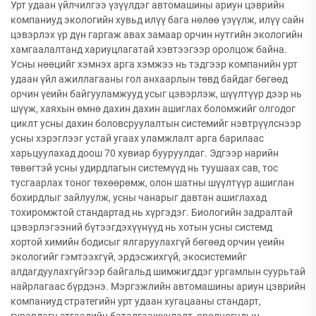
Урт удаан үйлчилгээ үзүүлдэг автомашины ариун цэврийн
компаниуд экологийн хувьд илүү бага нөлөө үзүүлж, илүү сайн
цэвэрлэх үр дүн гаргаж авах замаар орчин нутгийн экологийн
хамгаалалтанд хариуцлагатай хэвтээгээр оролцож байна.
Усны нөөцийг хэмнэх арга хэмжээ нь тэдгээр компанийн урт
удаан үйл ажиллагааны гол анхаарлын төвд байдаг бөгөөд
орчин үеийн байгууламжууд усыг цэвэрлэж, шүүлтүүр дээр нь
шүүж, хаяхын өмнө дахин дахин ашиглах боломжийг олгодог
циклт усны дахин боловсруулалтын системийг нэвтрүүлснээр
усны хэрэглээг устай угаах уламжлалт арга барилаас
харьцуулахад доош 70 хувиар бууруулдаг. Эдгээр нарийн
төвөгтэй усны удирдлагын системүүд нь туушаах сав, тос
тусгаарлах тоног төхөөрөмж, олон шатны шүүлтүүр ашиглан
бохирдлыг зайлуулж, усны чанарыг давтан ашиглахад
тохиромжтой стандартад нь хүргэдэг. Биологийн задралтай
цэвэрлэгээний бүтээгдэхүүнүүд нь хотын усны системд
хортой химийн бодисыг ялгаруулахгүй бөгөөд орчин үеийн
экологийг гэмтээхгүй, эрдэсжихгүй, экосистемийг
алдагдуулахгүйгээр байгальд шимжигддэг ургамлын суурьтай
найрлагаас бүрдэнэ. Мэргэжлийн автомашины ариун цэврийн
компаниуд стратегийн урт удаан хугацааны стандарт,