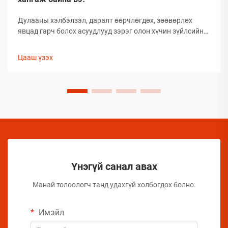
Дулааны хэлбэлзэл, даралт өөрчлөгдөх, зөөвөрлөх
явцад гарч болох асуудлууд зэрэг олон хүчин зүйлсийн
улмаас глобал аэрозолын салбар нь тээвэрлэлтийн
үеэр бүтээгдэхүүний бүрэлдэхүүн хэсгийн бүтэн
Цааш үзэх
байдлыг хадгалахад тооless дундаа сорилтуудтай
тулгардаг. Иймд аэрозол үйлдвэрлэгчид
бүтээгдэхүүний чанарыг хамгаалахын тулд комплекс
арга хэмжээ авах шаардлагатай.
Үнэгүй санал авах
Манай төлөөлөгч танд удахгүй холбогдох болно.
Имэйл