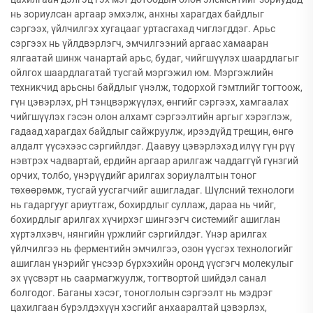
нь зориулсан аргаар эмхэлж, анхны харагдах байдлыг
сэргээх, үйлчилгэх хугацааг уртасгахад чиглэгддэг. Арьс
сэргээх нь үйлдвэрлэгч, эмчилгээний аргаас хамааран
ялгаатай шинж чанартай арьс, будаг, чийгшүүлэх шаардлагыг
ойлгох шаардлагатай тусгай мэргэжил юм. Мэргэжлийн
техникчид арьсны байдлыг үнэлж, тодорхой гэмтлийг тогтоож,
гүн цэвэрлэх, pH тэнцвэржүүлэх, өнгийг сэргээх, хамгаалах
чийгшүүлэх гэсэн олон алхамт сэргээлтийн аргыг хэрэглэж,
гадаад харагдах байдлыг сайжруулж, ирээдүйд трещин, өнгө
алдалт үүсэхээс сэргийлдэг. Даавуу цэвэрлэхэд илүү гүн рүү
нэвтрэх чадвартай, ердийн аргаар арилгаж чаддаггүй гүнзгий
орчих, толбо, үнэрүүдийг арилгах зориулалтын тоног
төхөөрөмж, тусгай уусгагчийг ашигладаг. Шүлсний технологи
нь гадаргууг ариутгаж, бохирдлыг суллаж, дараа нь чийг,
бохирдлыг арилгах хүчирхэг шингээгч системийг ашиглан
хүртэлхэвч, нянгийн үржлийг сэргийлдэг. Үнэр арилгах
үйлчилгээ нь ферментийн эмчилгээ, озон үүсгэх технологийг
ашиглан үнэрийг үнсээр бүрхэхийн оронд үүсгэгч молекулыг
эх үүсвэрт нь саармагжуулж, тогтвортой шийдэл санал
болгодог. Баганы хэсэг, тоноглолын сэргээлт нь мэдрэг
цахилгаан бүрэлдэхүүн хэсгийг анхааралтай цэвэрлэх,