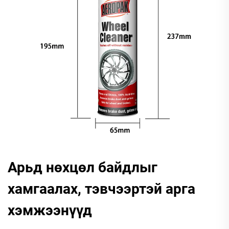
Арьд нөхцөл байдлыг
хамгаалах, тэвчээртэй арга
хэмжээнүүд