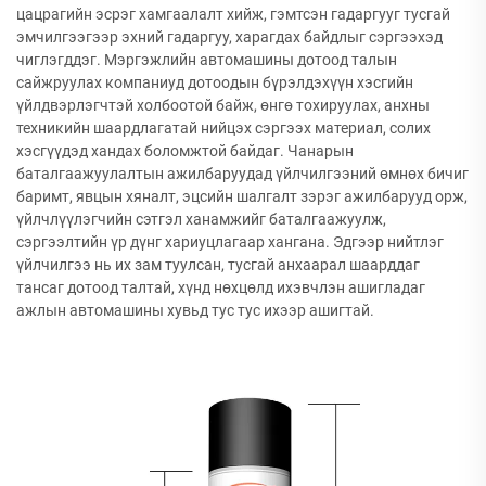
цацрагийн эсрэг хамгаалалт хийж, гэмтсэн гадаргууг тусгай
эмчилгээгээр эхний гадаргуу, харагдах байдлыг сэргээхэд
чиглэгддэг. Мэргэжлийн автомашины дотоод талын
сайжруулах компаниуд дотоодын бүрэлдэхүүн хэсгийн
үйлдвэрлэгчтэй холбоотой байж, өнгө тохируулах, анхны
техникийн шаардлагатай нийцэх сэргээх материал, солих
хэсгүүдэд хандах боломжтой байдаг. Чанарын
баталгаажуулалтын ажилбаруудад үйлчилгээний өмнөх бичиг
баримт, явцын хяналт, эцсийн шалгалт зэрэг ажилбарууд орж,
үйлчлүүлэгчийн сэтгэл ханамжийг баталгаажуулж,
сэргээлтийн үр дүнг хариуцлагаар хангана. Эдгээр нийтлэг
үйлчилгээ нь их зам туулсан, тусгай анхаарал шаарддаг
тансаг дотоод талтай, хүнд нөхцөлд ихэвчлэн ашигладаг
ажлын автомашины хувьд тус тус ихээр ашигтай.