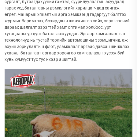
сургалт, бүтээгдэхүүний гэмтэл, суурилуулалтын асуудалд
гарах үед баталгааны дэмжлэгийг харилцагчдад хангаж
өгдөг. Чанарын хяналтын арга хэмжээнд гадаргууг бэлтгэх
журмыг баримтлах, бохирдлын шинжилгээ хийх, хэрэглэсний
дараах шалгалт зэрэгтэй хамт оптимал холбоос, урт
хугацааны үр дүнг баталгаажуулдаг. Эдгээр хамгаалалтын
технологиуд нь тусгай төрлийн автомашины эзэмшигчид, аж
ахуйн зориулалтын флот, уламжлалт аргаас давсан шинжлэх
ухааны баталгаат аргаар хөрөнгөө хамгаалахыг хүсэж буй
хувь хүмүүст тус тус ихээр ашигтай.