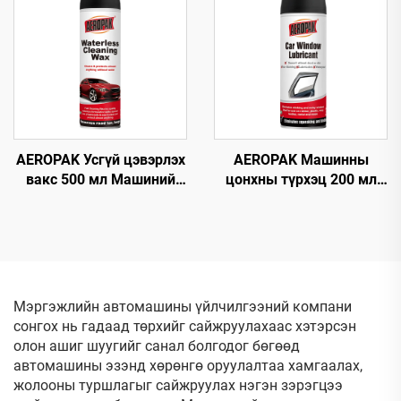
дотор талын цэвэрлэгч
ба хамгаалагч
AEROPAK Усгүй цэвэрлэх
AEROPAK Машинны
вакс 500 мл Машиний
цонхны түрхэц 200 мл
гадна талын цэвэрлэгч,
Будагдахгүй авто
биеийн вакс
цонхны түрхэгч спрей
Мэргэжлийн автомашины үйлчилгээний компани
сонгох нь гадаад төрхийг сайжруулахаас хэтэрсэн
олон ашиг шуугийг санал болгодог бөгөөд
автомашины эзэнд хөрөнгө оруулалтаа хамгаалах,
жолооны туршлагыг сайжруулах нэгэн зэрэгцээ