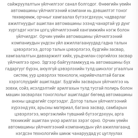
сайжруулалтын үйлчилгээг санал болгодог. Өнөөгийн үеийн
автомашины үйлчилгээний компани нь дэвшилтэт тоног
төхөөрөмж, орчныг хамгаалах бүтээгдэхүүн, чадварлаг
ажилтнуудыг ашиглан автомашины эзэнд чанартай үр дүнг
хүргэдэг нэгэн цогц үйлчилгээний хангамжийн нэгж болон
үйлчилдэг. Орчин үеийн автомашины үйлчилгээний
компаниудын үндсэн үйл ажиллагаануудад гадна талын
цэвэрлэгээ, дотор талын цэвэрлэгээ, будгийн засвар,
хамгаалалтын давхаржилт хийх, урьдчилан сэргийлэх засвар
үйлчилгээ орно. Эдгээр байгууламжууд нь автомашины бүх
гадаргууг бүрэн, аюулгүй цэвэрлэхийн тулд шинэлэг угаалгын
систем, уур цэвэрлэх технологи, нарийвчлалтай багаж
хэрэгслүүдийг ашигладаг. Будгийн засварын үйлчилгээ нь
зовхи, сойз, исэлдэлтийг арилгахын тулд тусгай полирь болон
машин засварлах тоноглолыг ашигладаг бөгөөд автомашины
анхны цацрагийг сэргээдэг. Дотор талын үйлчилгээний
хүрээнд уях, арьсны материал, багана засвар, самбарын
цэвэрлэгээ, мэргэжлийн түвшний бүтээгдэхүүн, арга
техникийг ашиглан үнэр арилгах зэрэг орно. Орчин үеийн
автомашины үйлчилгээний компаниудын үйл ажиллагаанд
нэгдсэн технологийн шинж чанаруудад ус цуглуулах