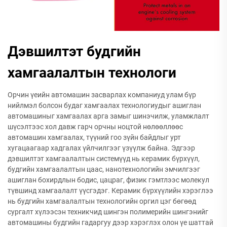
Дэвшилтэт будгийн
хамгаалалтын технологи
Орчин үеийн автомашин засварлах компаниуд улам бүр
нийлмэл болсон будаг хамгаалах технологиудыг ашиглан
автомашиныг хамгаалах арга замыг шинэчилж, уламжлалт
шүсэлтээс хол давж гарч орчны ноцтой нөлөөллөөс
автомашин хамгаалах, түүний гоо зүйн байдлыг урт
хугацаагаар хадгалах үйлчилгээг үзүүлж байна. Эдгээр
дэвшилтэт хамгаалалтын системүүд нь керамик бүрхүүл,
будгийн хамгаалалтын цаас, нанотехнологийн эмчилгээг
ашиглан бохирдлын бодис, цацраг, физик гэмтлээс молекул
түвшинд хамгаалалт үүсгэдэг. Керамик бүрхүүлийн хэрэглээ
нь будгийн хамгаалалтын технологийн оргил цэг бөгөөд
сургалт хүлээсэн техникчид шингэн полимерийн шингэнийг
автомашины будгийн гадаргуу дээр хэрэглэх олон үе шаттай