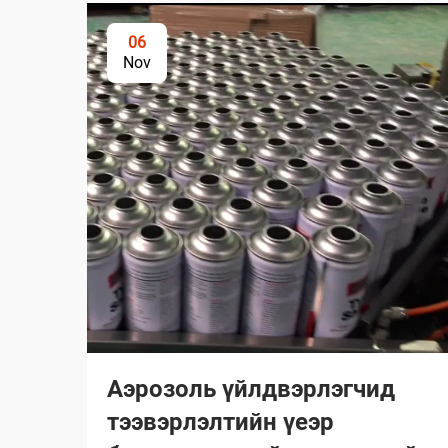
06
Nov
Аэрозоль үйлдвэрлэгчид
тээвэрлэлтийн үеэр