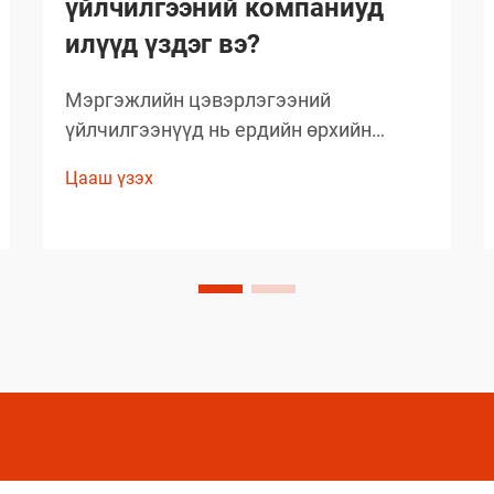
үйлчилгээний компаниуд
илүүд үздэг вэ?
Мэргэжлийн цэвэрлэгээний
үйлчилгээнүүд нь ердийн өрхийн
цэвэрлэгээний стандартыг давах
Цааш үзэх
чанартай үр дүнг гаргаж, өөрсдийн нэр
хүндийг бий болгосон. Тэд сонгож буй
бараанууд нь таамаглаж сонгосон биш
харин туршлагаар баталгаажсан,
өөрсдийн үр дүнтэй байдлыг нотолсон
шийдлүүд юм.