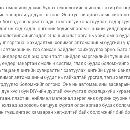
втомашины дахин будах технологийн шинэлэг ахиц бөгөө
н чанартай үр дүнг олгоно. Энэ тусгай давсгалын систем
х бөгөөд засварыг гладк, гэмтэлгүй харагдуулах, гадаргу
аг нь хэд хэдэн өнгөний бодисыг хольж, анхны үйлдвэрий
хнологийг ашигладаг. Энэ шинэлэг арга нь урьд өмнө буд
 дүнг гаргана. Захидалтын холимог автомашины будгийн үн
йн автомашины гоо сайхан байдлыг сайжруулах орно. Бага
шийдвэрлэхэд энэ олон талт шийдэл мэргэжлийн түвшний ү
, өндөр чанартай смолын систем, гладк будах боломжийг 
хугацаанд өнгийн хувиралтыг саатуулах, өнгийн бүрэн байд
лимог автомашины будаг нь гайхалтай урсгал, тэгш хавтг
бүрдүүлэх боломжийг олгоно. Энэ нь автомашины засварын
дүн хүсч буй DIY-ийн дуртай хүмүүстэд хүрэлцэхүйц хүрээ
агаан, пластик, нийлмэл материал зэрэг янз бүрийн суури
эхлээд аэрозоль багцууд хүртэл олон аргаар будах болом
н түвшингээс хамааран хөгжилтэй байх боломжийг бий бо