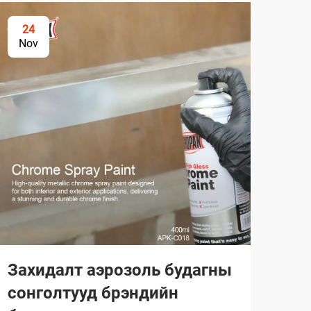
24
2
Nov
No
Захидалт аэрозоль будагны
Ма
сонголтууд брэндийн
ний