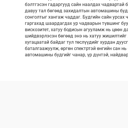
бэлтгэсэн гадаргууд сайн наалдах чадвартай б
давуу тал бөгөөд захидалтын автомашины будаг
сонголтыг хангаж чаддаг. Будгийн сайн урсах 
гаргахад шаардагдах ур чадварын түвшинг буу
вискозитет, хатуу бодисын агууламж нь цөөн 
шийдвэрлэсэн бөгөөд энэ нь хатуу жишилтийг 
хугацаатай байдаг тул төслүүдийг хурдан дуус
баталгаажуулж, өргөн спектртэй өнгийн сан н
автомашины будгийг чанар, үр дүнтэй, найдвар