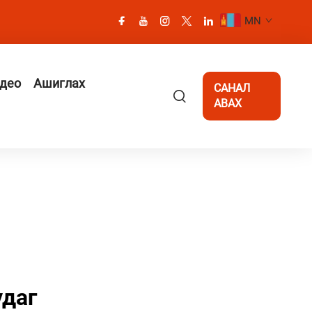
MN
део
Ашиглах
САНАЛ
АВАХ
удаг