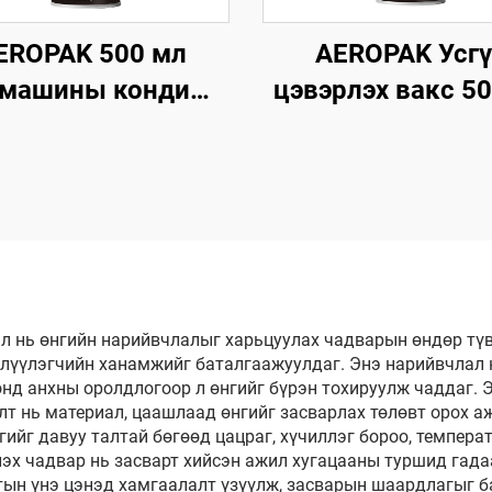
EROPAK 500 мл
AEROPAK Усг
омашины кондишн
цэвэрлэх вакс 5
вэрлэгч, машины
Машиний гадна 
C-ийг ноцохгүй
цэвэрлэгч, бие
цэвэрлэгч
вакс
л нь өнгийн нарийвчлалыг харьцуулах чадварын өндөр тү
лүүлэгчийн ханамжийг баталгаажуулдаг. Энэ нарийвчлал н
нд анхны оролдлогоор л өнгийг бүрэн тохируулж чаддаг. 
лт нь материал, цаашлаад өнгийг засварлах төлөвт орох а
йг давуу талтай бөгөөд цацраг, хүчиллэг бороо, темпера
лэх чадвар нь засварт хийсэн ажил хугацааны туршид гад
н үнэ цэнэд хамгаалалт үзүүлж, засварын шаардлагыг ба