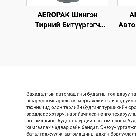
AEROPAK Шингэн
A
Тирний Битүүргэгч
Авт
500мл Агааргүй Тирэнд
цэ
Зориулсан Агаарын
A
Компрессоргүй
Ашиглаж Болохгүй
Захидалтын автомашины будагны гол давуу та
шаардлагыг арилгаж, мэргэжлийн орчинд үйлч
техникчид олон төрлийн будгийг туршихийн оро
зардлаас хэтэрч, нарийвчилсан өнгө тохируула
автомашины будаг нь ердийн автомашины будги
хамгаалах чадвар сайн байдаг. Энэхүү үргэлж
баталгаажуулж, автомашины дахин борлуулалты