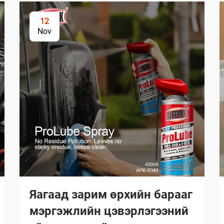
12
Nov
Яагаад зарим өрхийн барааг
мэргэжлийн цэвэрлэгээний