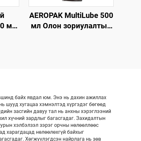
үй
AEROPAK MultiLube 500
00 мл
мл Олон зориулалтын
талын
түрхэц, хамгаалалттай
ийн
анти-зэсэгдэлтийн
түрхэц
вшинд байх явдал юм. Энэ нь дахин ажиллах
ь шууд хугацаа хэмнэлтэд хүргэдэг бөгөөд
Эдийн засгийн давуу тал нь анхны хэрэглээний
жил хүчний зардлыг багасгадаг. Захидалтын
турын хэлбэлзэл зэрэг орчны нөлөөллөөс
аад харагдацад нөлөөлөхгүй байхыг
гасгадаг. Хөгжүүлэгдсэн найрлага нь зөв