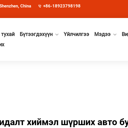
 Shenzhen, China
+86-18923798198
 тухай
Бүтээгдэхүүн
Үйлчилгээ
Мэдээ
Ви
их
идалт хиймэл шүрших авто б