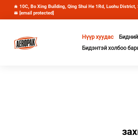
10C, Bo Xing Building, Qing Shui He 1Rd, Luohu District,
[email protected]
Нүүр хуудас
Бидний
Бидэнтэй холбоо бар
зах