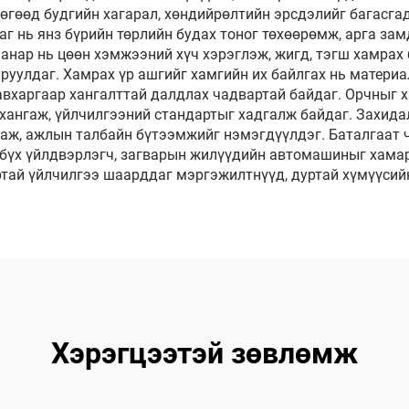
өгөөд будгийн хагарал, хөндийрөлтийн эрсдэлийг багасгад
 нь янз бүрийн төрлийн будах тоног төхөөрөмж, арга зам
чанар нь цөөн хэмжээний хүч хэрэглэж, жигд, тэгш хамра
руулдаг. Хамрах үр ашгийг хамгийн их байлгах нь материа
давхаргаар хангалттай далдлах чадвартай байдаг. Орчныг 
хангаж, үйлчилгээний стандартыг хадгалж байдаг. Захид
гаж, ажлын талбайн бүтээмжийг нэмэгдүүлдэг. Баталгаат ч
ь бүх үйлдвэрлэгч, загварын жилүүдийн автомашиныг хама
тай үйлчилгээ шаарддаг мэргэжилтнүүд, дуртай хүмүүсийн
Хэрэгцээтэй зөвлөмж