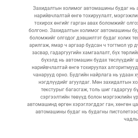
Захидалтын холимог автомашины будаг нь а
нарийвчлалтай өнгө тохируулалт, мэргэжлий
тохирох өнгийг гарган авах боломжийг олго
болгоно. Захидалтын холимог автомашины буд
боломжийг олгодог дэвшилтэт будаг холих те
арилгаж, ямар ч аргаар будсан ч тогтмол үр
засвар, гадаргуугийн хамгаалалт, бүх төрли
бүхэлд нь автомашин будах төслүүдийг 
нарийвчлалтай өнгө тохируулах алгоритмууд
чанарууд орно. Будгийн найрлага нь удаан 
нэгдлүүдийг агуулдаг. Мөн захидалтын хо
текстурыг багасгаж, толь шиг гадаргуу 
сэргээлтийн төвүүд болон мэргэжлийн үр 
автомашинд өргөн хэрэглэгддэг ган, хөнгөн ц
автомашины будаг нь будагны пистолетээс 
чадлы