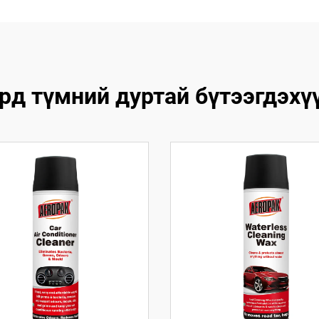
рд түмний дуртай бүтээгдэхү