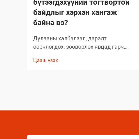
бүтээгдэхүүний тогтвортой
байдлыг хэрхэн хангаж
байна вэ?
Дулааны хэлбэлзэл, даралт
өөрчлөгдөх, зөөвөрлөх явцад гарч
болох асуудлууд зэрэг олон хүчин
Цааш үзэх
зүйлсийн улмаас глобал аэрозолын
салбар нь тээвэрлэлтийн үеэр
бүтээгдэхүүний бүрэлдэхүүн хэсгийн
бүтэн байдлыг хадгалахад тооless
дундаа сорилтуудтай тулгардаг. Иймд
аэрозол үйлдвэрлэгчид
бүтээгдэхүүний чанарыг хамгаалахын
тулд комплекс арга хэмжээ авах
шаардлагатай.