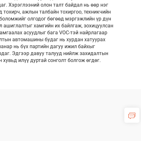
аг. Хэрэглээний олон талт байдал нь өөр нэг
д тохирч, ажлын талбайн тохиргоо, техникчийн
х боломжийг олгодог бөгөөд мэргэжлийн үр дүн
л ашиглалтыг хамгийн их байлгаж, зохицуулсан
хамгаалах асуудлыг бага VOC-тэй найрлагаар
алтын автомашины будаг нь хурдан хатуурах
анар нь бүх партийн дагуу ижил байхыг
рдаг. Эдгээр давуу талууд нийлж захидалтын
 хувьд илүү дуртай сонголт болгож өгдөг.