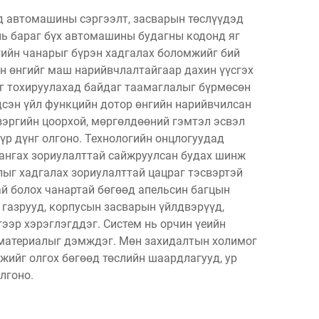
д автомашины сэргээлт, засварын төслүүдэд
 нь бараг бүх автомашины будагны кодонд яг
угийн чанарыг бүрэн хадгалах боломжийг бий
н өнгийг маш нарийвчлалтайгаар дахин үүсгэх
аг тохируулахад байдаг таамаглалыг бүрмөсөн
дсэн үйл функцийн дотор өнгийн нарийвчилсан
 зэргийн цоорхой, мөргөлдөөний гэмтэл эсвэл
р дүнг олгоно. Технологийн онцлогуудад
хангах зориулалттай сайжруулсан будах шинж
лыг хадгалах зориулалттай цацраг тэсвэртэй
ай болох чанартай бөгөөд апельсин багцын
 газрууд, корпусын засварын үйлдвэрүүд,
гээр хэрэглэгддэг. Систем нь орчин үеийн
н материалыг дэмждэг. Мөн захидалтын холимог
жийг олгох бөгөөд төслийн шаардлагууд, ур
лгоно.