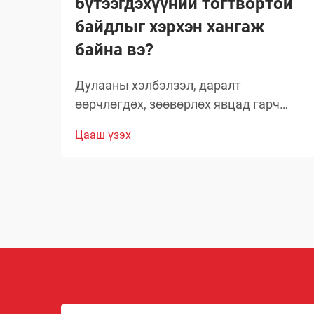
бүтээгдэхүүний тогтвортой
байдлыг хэрхэн хангаж
байна вэ?
Дулааны хэлбэлзэл, даралт
өөрчлөгдөх, зөөвөрлөх явцад гарч
болох асуудлууд зэрэг олон хүчин
Цааш үзэх
зүйлсийн улмаас глобал аэрозолын
салбар нь тээвэрлэлтийн үеэр
бүтээгдэхүүний бүрэлдэхүүн хэсгийн
бүтэн байдлыг хадгалахад тооless
дундаа сорилтуудтай тулгардаг. Иймд
аэрозол үйлдвэрлэгчид
бүтээгдэхүүний чанарыг хамгаалахын
тулд комплекс арга хэмжээ авах
шаардлагатай.