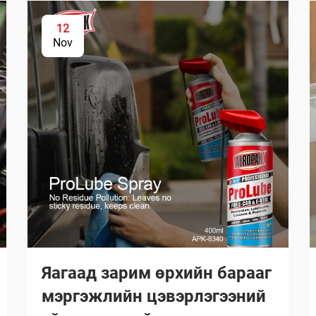
12
Nov
Яагаад зарим өрхийн барааг
мэргэжлийн цэвэрлэгээний