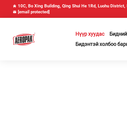
10C, Bo Xing Building, Qing Shui He 1Rd, Luohu District,
[email protected]
Нүүр хуудас
Бидний
Бидэнтэй холбоо бар