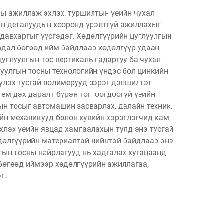
ны ажиллаж эхлэх, туршилтын үеийн чухал
лын деталуудын хооронд үрэлтгүй ажиллахыг
 давхаргыг үүсгэдэг. Хөдөлгүүрийн цуглуулгын
явдал бөгөөд ийм байдлаар хөдөлгүүр удаан
цуглуулгын тос вертикаль гадаргуу ба чухал
луулгын тосны технологийн үндэс бол цинкийн
үлэх тусгай полимерууд зэрэг дэвшилтэт
тем дэх даралт бүрэн тогтоогдоогүй үеийн
ын тосыг автомашин засварлах, далайн техник,
йн механикууд болон хувийн хэрэглэгчид кам,
хлэх үеийн явцад хамгаалахын тулд энэ тусгай
өдөлгүүрийн материалтай нийцтэй байдлаар энэ
гын тосны найрлагууд нь хадгалах хугацаанд
бөгөөд иймээр хөдөлгүүрийн ажиллагаа,
г.