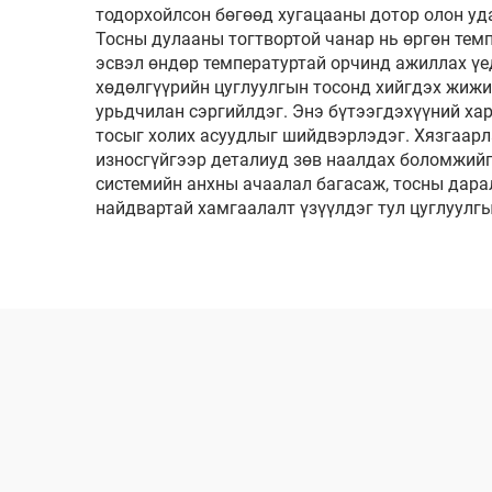
тодорхойлсон бөгөөд хугацааны дотор олон уда
Тосны дулааны тогтвортой чанар нь өргөн темп
эсвэл өндөр температуртай орчинд ажиллах үед
хөдөлгүүрийн цуглуулгын тосонд хийгдэх жижи
урьдчилан сэргийлдэг. Энэ бүтээгдэхүүний хар
тосыг холих асуудлыг шийдвэрлэдэг. Хязгаарл
износгүйгээр деталиуд зөв наалдах боломжийг
системийн анхны ачаалал багасаж, тосны дарал
найдвартай хамгаалалт үзүүлдэг тул цуглуулгы