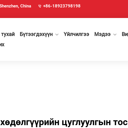
 Shenzhen, China
+86-18923798198
 тухай
Бүтээгдэхүүн
Үйлчилгээ
Мэдээ
Ви
их
хөдөлгүүрийн цуглуулгын тос