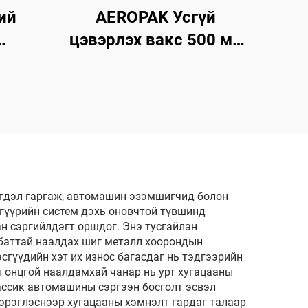
ий
AEROPAK Усгүй
цэвэрлэх вакс 500 мл
50мл
Машиний гадна талын
ай
цэвэрлэгч, биеийн
улалт
вакс
ын
Хамт
эгдэл гаргаж, автомашин эзэмшигчид болон
лгүүрийн систем дэхь оновчтой түвшинд
н сэргийлдэгт оршдог. Энэ тусгайлан
л баттай наалдах шиг металл хоорондын
сгүүдийн хэт их износ багасдаг нь тэдгээрийн
 онцгой наалдамхай чанар нь урт хугацааны
ассик автомашины сэргээн босголт эсвэл
эрэглэснээр хугацааны хэмнэлт гардаг талаар