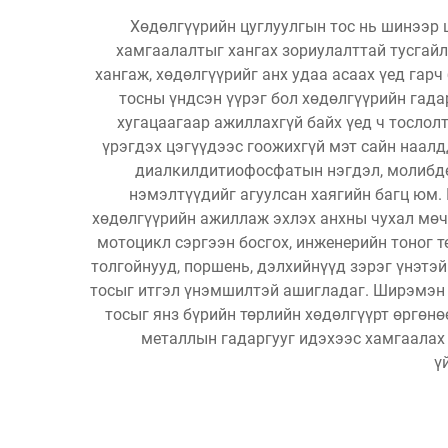
Хөдөлгүүрийн цуглуулгын тос нь шинээр 
хамгаалалтыг хангах зориулалттай тусгайл
хангаж, хөдөлгүүрийг анх удаа асаах үед гар
тосны үндсэн үүрэг бол хөдөлгүүрийн гада
хугацаагаар ажиллахгүй байх үед ч тослолт
үрэгдэх цэгүүдээс гоожихгүй мэт сайн наалд
диалкилдитиофосфатын нэгдэл, молибден
нэмэлтүүдийг агуулсан хаягийн багц юм. 
хөдөлгүүрийн ажиллаж эхлэх анхны чухал мөчи
мотоцикл сэргээн босгох, инженерийн тоног 
толгойнууд, поршень, дэлхийнүүд зэрэг үнэтэ
тосыг итгэл үнэмшилтэй ашигладаг. Ширэмэн т
тосыг янз бүрийн төрлийн хөдөлгүүрт өргөн
металлын гадаргууг идэхээс хамгаалах
ү