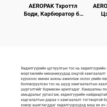
AEROPAK Тхроттл
AERO
Боди, Карбюратор ба
Ц
Чокийн Цэвэрлэгч
Уу
500мл Машины Карб
Ма
Цэвэрлэгч
Тос 
Хөдөлгүүрийн цуглуулгын тос нь хөдөлгүүрийн
мэргэжлийн механикуудад онцгой хамгаалалт ү
хүрэхээс өмнөх анхны ажиллаж эхлэх үеийн яв
боловсруулсан тос нь шууд хамгаалалтын хаалт
шүргэлтийг бүрмөсөн арилгадаг. Камшапны лобн
амьдралыг уртасгаж, хөдөлгүүрийн найдвартай
хадгалалтын дараа ч хамгаалалт тогтвортой б
ховор ашиглагддаг хөдөлгүүрүүдэд маш их ач 