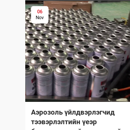
06
Nov
Аэрозоль үйлдвэрлэгчид
тээвэрлэлтийн үеэр