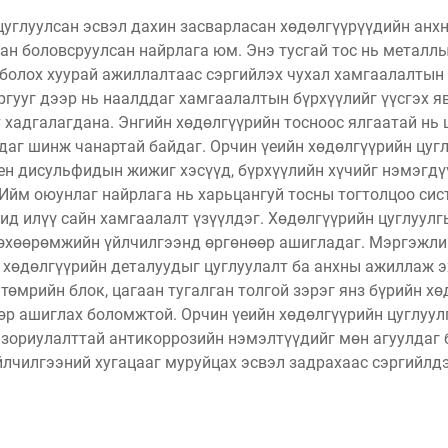
цуглуулсан эсвэл дахин засварласан хөдөлгүүрүүдийн анх
ан боловсруулсан найрлага юм. Энэ тусгай тос нь метал
ч болох хуурай ажиллалтаас сэргийлэх чухал хамгаалалтын
ргууг дээр нь наалддаг хамгаалалтын бүрхүүлийг үүсгэх 
 хадгалагдана. Энгийн хөдөлгүүрийн тосноос ялгаатай нь 
даг шинж чанартай байдаг. Орчин үеийн хөдөлгүүрийн цуг
 дисульфидын жижиг хэсүүд, бүрхүүлийн хүчийг нэмэгдү
Ийм оюунлаг найрлага нь харьцангуй тосны тогтолцоо сис
д илүү сайн хамгаалалт үзүүлдэг. Хөдөлгүүрийн цуглуулг
төхөөрөмжийн үйлчилгээнд өргөнөөр ашигладаг. Мэргэжли
й хөдөлгүүрийн деталуудыг цуглуулалт ба анхны ажиллаж э
өмрийн блок, цагаан тугалган толгой зэрэг янз бүрийн х
өөр ашиглах боломжтой. Орчин үеийн хөдөлгүүрийн цуглуул
 зориулалттай антикоррозийн нэмэлтүүдийг мөн агуулдаг 
йлчилгээний хугацааг муруйцах эсвэл задрахаас сэргийлдэ