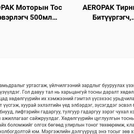
PAK Моторын Тос
AEROPAK Тирн
эвэрлэгч 500мл
Битүүргэгч,
сгагч суулгасан
Агааржуулагч 4
шины Цэвэрлэгч
Тирний Яаралт
Цэвэрлэх Хэрэгсэл
Засвар, Агааржу
Зовхон Агаар
Компрессортой 
Ашиглах
 амьдралыг уртасгаж, үйлчилгээний зардлыг бууруулах үз
зүүлдэг. Гол давуу тал нь харьцангуй тосны даралт хөдө
цад хөдөлгүүрийн их хэмжээний гэмтэл үүсэхээс урьдчила
 үүсгэж, хуурай эхлэлтийн үед элбэрдэг, зүсэгддэг эсвэ
ууд, лифтэрийн гадаргуу, тулгуур гадаргуу зэрэг чухал хэ
 ажиллагааг сайжруулдаг. Хөдөлгүүрийн цуглуулгын тосны
айх боломжийг олгох бөгөөд улирлын тоног төхөөрөмж, кл
холбогдолтой юм. Мэргэжлийн дэлгүүрүүд энэ тосыг зөв х