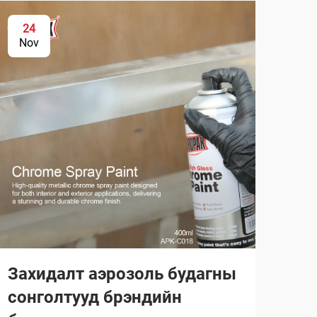
24
2
Nov
No
Захидалт аэрозоль будагны
Ма
сонголтууд брэндийн
ний