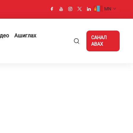
MN
део
Ашиглах
САНАЛ
АВАХ