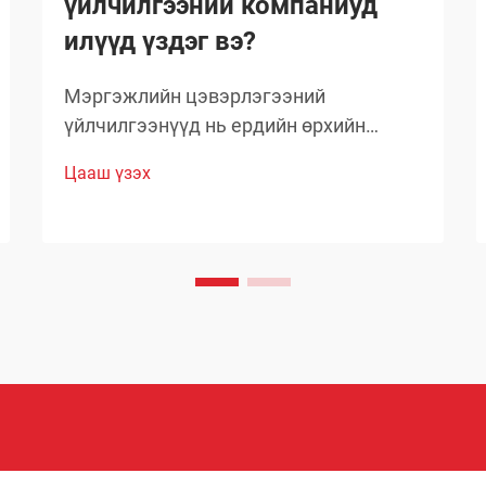
үйлчилгээний компаниуд
илүүд үздэг вэ?
Мэргэжлийн цэвэрлэгээний
үйлчилгээнүүд нь ердийн өрхийн
цэвэрлэгээний стандартыг давах
Цааш үзэх
чанартай үр дүнг гаргаж, өөрсдийн нэр
хүндийг бий болгосон. Тэд сонгож буй
бараанууд нь таамаглаж сонгосон биш
харин туршлагаар баталгаажсан,
өөрсдийн үр дүнтэй байдлыг нотолсон
шийдлүүд юм.