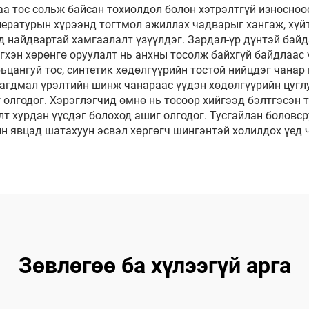
а тос сольж байсан тохиолдол болон хэтрэлтгүй износноос
ературын хүрээнд тогтмол ажиллах чадварыг хангаж, хүйт
 найдвартай хамгаалалт үзүүлдэг. Зардал-үр дүнтэй байда
гхэн хөрөнгө оруулалт нь анхны тосолж байхгүй байдлаас 
ьцангуй тос, синтетик хөдөлгүүрийн тостой нийцдэг чанар
агдмал үрэлтийн шинж чанараас үүдэн хөдөлгүүрийн цуглу
 олгодог. Хэрэглэгчид өмнө нь тосоор хийгээд бэлтгэсэн
т хурдан үүсдэг болоход ашиг олгодог. Тусгайлан боловср
н явцад шатахуун эсвэл хөргөгч шингэнтэй холилдох үед ч
Зөвлөгөө ба хүлээгүй арга