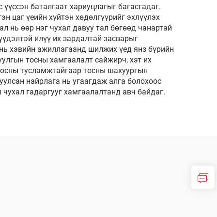
 үүссэн баталгаат хариуцлагыг багасгадаг.
эн цаг үеийн хүйтэн хөдөлгүүрийг эхлүүлэх
л нь өөр нэг чухал давуу тал бөгөөд чанартай
үүдэлтэй илүү их зардалтай засварыг
 нь хэвийн ажиллагаанд шилжих үед янз бүрийн
улгын тосны хамгаалалт сайжирч, хэт их
 тосны тусламжтайгаар тосны шахуургын
уулсан найрлага нь угаагдаж алга болохоос
 чухал гадаргууг хамгаалалтанд авч байдаг.