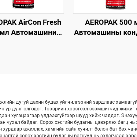
PAK AirCon Fresh
AEROPAK 500 
 мл Автомашиний
Автомашины кон
рыг цэвэршүүлэх,
цэвэрлэгч, маш
нэчлэх хэрэгсэл
AC-ийг ноцохг
цэвэрлэгч
жлийн дугуй дахин будах үйлчилгээний зардлаас хамаагүй
йн үр дүнг олгодог. Тээврийн хэрэгсэл эзэмшигчид жижиг
даан хугацаагаар үлдээхгүйгээр шууд хийж чаддаг. Энэхү
ан чухал байдаг. Сорох хэсгийн будагны цэвэрлэх багц нь
н хурдаар ажиллах, хамгийн сайн хучилт болон бат бөх ча
Чанартай сорох хэсгийн будагны багцууд нь эхлэгчдэд хэр