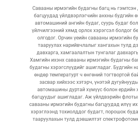
Савааны ирмэгийн будагны багц нь гэмтсэн 
багцуудад үйлдвэрлэгчийн анхны будгийн ө
автомашиний ангийн будаг, суурь будаг бо
үйлчилгээний хямд орлох хэрэгсэл болдог б
олгодог. Орчин үеийн савааны ирмэгийн бу
тааруулах нарийвчлалыг хангахын тулд дэ
давхарга, хамгаалалтын тунгалаг давхарг
Хамгийн ихэнх савааны ирмэгийн будагны баг
будагны хэрэгслүүдийг ашигладаг. Будгийн на
өндөр температурт ч өнгөний тогтвортой б
засвар хийхээс хэтэрч, үнэтэй дугуйнуу
автомашины дуртай хүмүүс болон ердийн ж
багцуудыг ашигладаг. Аж үйлдвэрийн флоты
савааны ирмэгийн будагны багцуудад илүү их
хэрэглээнд тохиолддог будагт, порошок буда
тааруулахын тулд дэвшилтэт спектрофотоме