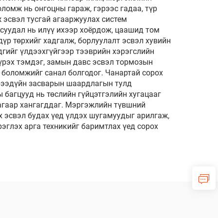
оломж нь онгоцны гараж, гэрээс гадаа, түр
 эсвэл тусгай агааржуулах систем
асуудал нь илүү ихээр хоёрдож, цаашид том
үр төрхийг хадгалж, борлуулалт эсвэл хувийн
дгийг үлдээхгүйгээр тээврийн хэрэгслийн
хүрэх тэмдэг, замын давс эсвэл тормозын
 боломжийг санал болгодог. Чанартай сорох
ирээдүйн засварын шаардлагын тулд
 багцууд нь төслийн гүйцэтгэлийн хугацааг
агаар хангагддаг. Мэргэжлийн түвшний
ах эсвэл будах үед үлдэх шугамуудыг арилгаж,
рэглэх арга техникийг баримтлах үед сорох