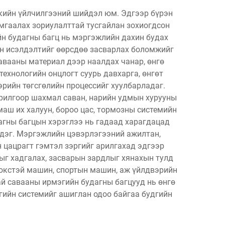
икийн үйлчилгээний шийдэл юм. Эдгээр бүрэн
мгаалах зориулалттай тусгайлан зохиогдсон
йн будагны багц нь мэргэжлийн дахин будах
йн исэлдэлтийг өөрсдөө засварлах боломжийг
савааны материал дээр наалдах чанар, өнгө
ехнологийн онцлогт суурь давхарга, өнгөт
рийн төгсгөлийн процессийг хуулбарладаг.
орилгоор шахмал саван, нарийн удмын хурууны
маш их халуун, бороо цас, тормозны системийн
агны багцын хэрэглээ нь гадаад харагдацад
ддэг. Мэргэжлийн цэвэрлэгээний ажилтан,
 цацрагт гэмтэл зэргийг арилгахад эдгээр
г хадгалах, засварын зардлыг хянахын тулд
люкстэй машин, спортын машин, аж үйлдвэрийн
ай савааны ирмэгийн будагны багцууд нь өнгө
ийн системийг ашиглан одоо байгаа будгийн