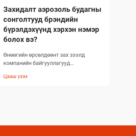
Захидалт аэрозоль будагны
Ма
сонголтууд брэндийн
ний
бүрэлдэхүүнд хэрхэн нэмэр
Маш
болох вэ?
ажил
хэр
Өнөөгийн өрсөлдөөнт зах зээлд
Цааш
хан
компанийн байгууллагууд
зар
бүтээгдэхүүнээ ялгаруулах, брэндийн
сэрг
Цааш үзэх
танихуйг бэхжүүлэхийн тулд тогтмол
мэдэ
шинэлэг аргуудыг хайж байдаг. Нэгэн
тоо
хүчтэй, гэхдээ ихэвчлэн анхаарал
яла
тавиагдахгүй байгаа шийдэл бол
мэрг
захидалт аэрозоль будагны
ашиглалтыг стратегийн түвшинд
ашиглахад оршино...