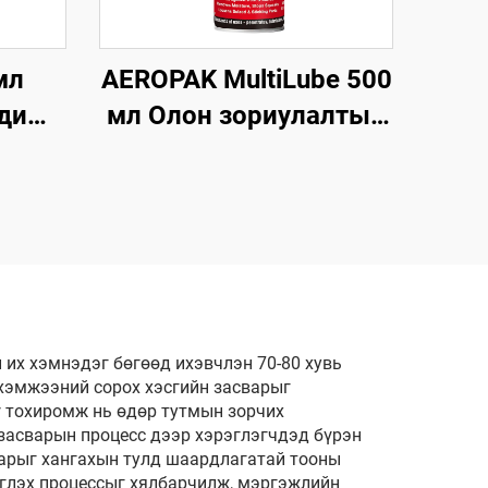
мл
AEROPAK MultiLube 500
дишн
мл Олон зориулалтын
ины
түрхэц, хамгаалалттай
үй
анти-зэсэгдэлтийн
түрхэц
 их хэмнэдэг бөгөөд ихэвчлэн 70-80 хувь
 хэмжээний сорох хэсгийн засварыг
ү тохиромж нь өдөр тутмын зорчих
 засварын процесс дээр хэрэглэгчдэд бүрэн
нарыг хангахын тулд шаардлагатай тооны
эглэх процессыг хялбарчилж, мэргэжлийн