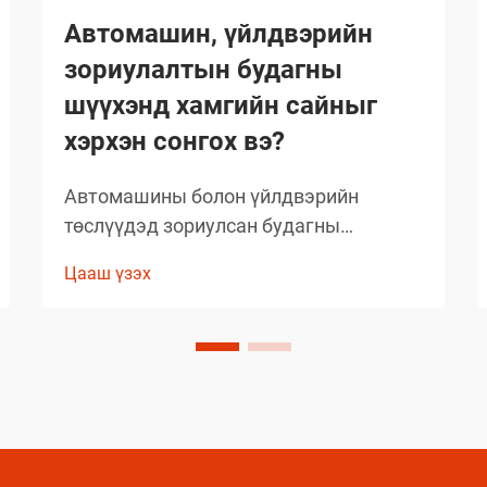
Автомашин, үйлдвэрийн
зориулалтын будагны
шүүхэнд хамгийн сайныг
хэрхэн сонгох вэ?
Автомашины болон үйлдвэрийн
төслүүдэд зориулсан будагны
шийдлийг сонгохдоо тэсвэрт чанар,
Цааш үзэх
хэрэглэх хялбар байдал, ажиллагааны
онцлогийг анхаарч үзэх
шаардлагатай. Хуванцар будагны
орчин үеийн технологи
мэргэжилтнүүдийн ажлын аргачлалыг
шилжүүлэн хувиргасан...