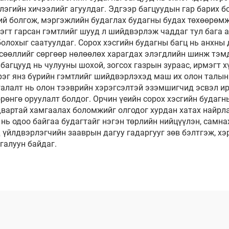
члэгийн хичээлийг агуулдаг. Эдгээр багцуудын гар барих б
бий болгож, мэргэжлийн будаглах будагны будах төхөөрөмж
эгт гарсан гэмтлийг шууд л шийдвэрлэж чаддаг тул бага 
лохыг саатуулдаг. Сорох хэсгийн будагны багц нь анхны д
өсөөллийг сөргөөр нөлөөлөх харагдах элэгдлийн шинж тэм
 багцууд нь чулууны шохой, зогсох газрын зураас, ирмэгт 
рэг янз бүрийн гэмтлийг шийдвэрлэхэд маш их олон талын
галалт нь олон тээврийн хэрэгсэлтэй эзэмшигчид эсвэл 
өнгө оруулалт болдог. Орчин үеийн сорох хэсгийн будагны
двартай хамгаалах боломжийг олгодог хурдан хатах найрл
 нь одоо байгаа будагтайг нэгэн төрлийн нийцүүлэн, самн
 үйлдвэрлэгчийн зааврын дагуу гадаргууг зөв бэлтгэж, хэ
галуун байдаг.