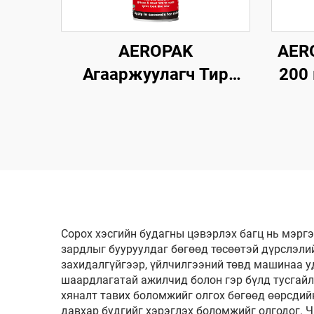
AEROPAK
AERO
Агааржуулагч Тир
200
Шигдэл 500мл Тирний
агаа
Хөөсөн Цэвэрлэгч
ши
Арчих эсвэл Хүнд
Хөдөлмөр шаардахгүй
Сорох хэсгийн будагны цэвэрлэх багц нь мэргэ
зардлыг бууруулдаг бөгөөд төсөөтэй дүрслэли
захидалгүйгээр, үйлчилгээний төвд машинаа у
шаардлагатай ажилчид болон гэр бүлд тусгайл
хяналт тавих боломжийг олгох бөгөөд өөрсдий
давхар будгийг хэрэглэх боломжийг олгодог. 