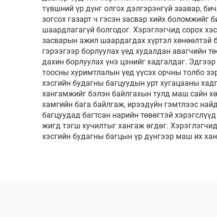
түвшний үр дүнг олгох дэлгэрэнгүй заавар, би
зогсох газарт ч гэсэн засвар хийх боломжийг 
шаардлагагүй болгодог. Хэрэглэгчид сорох хэс
засварын ажил шаардагдах хүртэл хөнөөлтэй бо
гэрээгээр борлуулах үед худалдан авагчийн т
дахин борлуулах үнэ цэнийг хадгалдаг. Эдгээр
тоосны хуримтлалын үед үүсэх орчны толбо зэ
хэсгийн будагны багцуудын урт хугацааны хад
хангамжийг бэлэн байлгахын тулд маш сайн хөр
хамгийн бага байлгаж, ирээдүйн гэмтлээс най
багцуудад багтсан нарийн төвөгтэй хэрэгслүүд
жигд тэгш хучилтыг хангаж өгдөг. Хэрэглэгчид
хэсгийн будагны багцын үр дүнгээр маш их хан