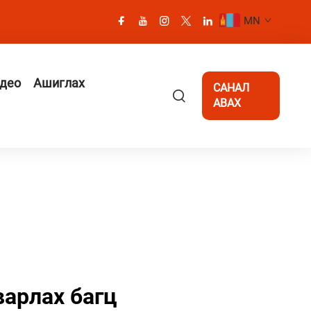
MN
део
Ашиглах
САНАЛ
АВАХ
варлах багц