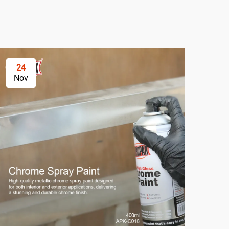
24
2
Nov
No