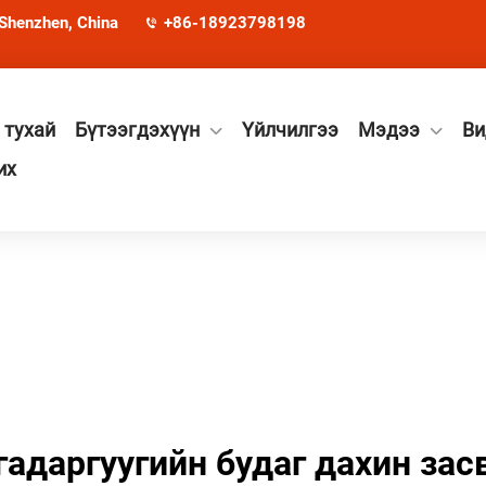
 Shenzhen, China
+86-18923798198
 тухай
Бүтээгдэхүүн
Үйлчилгээ
Мэдээ
Ви
их
гадаргуугийн будаг дахин зас