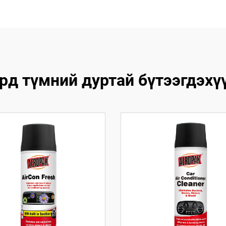
рд түмний дуртай бүтээгдэхү