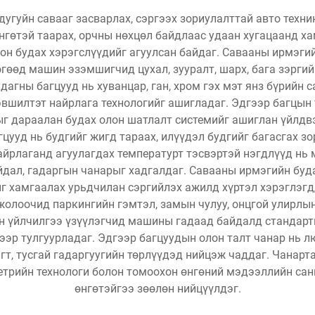
дугуйн савааг засварлах, сэргээх зориулалттай авто техн
нгөтэй таарах, орчны нөхцөл байдлаас удаан хугацаанд ха
лон будах хэрэгслүүдийг агуулсан байдаг. Савааны ирмэги
өгөөд машин эзэмшигчид цухал, зууралт, шарх, бага зэрги
дагны багцууд нь хуванцар, ган, хром гэх мэт янз бүрийн 
вшилтэт найрлага технологийг ашигладаг. Эдгээр багцын т
ыг дараалан будах олон шатлалт системийг ашиглан үйлдвэ
цууд нь будгийг жигд тараах, илүүдэл будгийг багасгах з
йрлаганд агуулагдах температурт тэсвэртэй нэгдлүүд нь 
айдал, гадаргын чанарыг хадгалдаг. Савааны ирмэгийн буд
дыг хамгаалах урьдчилан сэргийлэх ажилд хүртэл хэрэглэг
олоочид паркингийн гэмтэл, замын чулуу, онцгой улирлын
н үйлчилгээ үзүүлэгчид машины гадаад байдалд стандарты
ээр тулгуурладаг. Эдгээр багцуудын олон талт чанар нь 
гт, тусгай гадаргуугийн төрлүүдэд нийцэж чаддаг. Чанарт
трийн технологи болон томоохон өнгөний мэдээллийн санг
өнгөтэйгээ зөөлөн нийцүүлдэг.