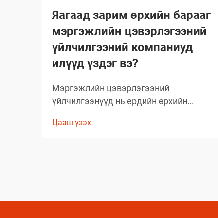
Яагаад зарим өрхийн барааг
мэргэжлийн цэвэрлэгээний
үйлчилгээний компаниуд
илүүд үздэг вэ?
Мэргэжлийн цэвэрлэгээний
үйлчилгээнүүд нь ердийн өрхийн
цэвэрлэгээний стандартыг давах
Цааш үзэх
чанартай үр дүнг гаргаж, өөрсдийн нэр
хүндийг бий болгосон. Тэд сонгож буй
бараанууд нь таамаглаж сонгосон биш
харин туршлагаар баталгаажсан,
өөрсдийн үр дүнтэй байдлыг нотолсон
шийдлүүд юм.