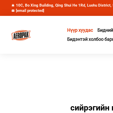
10C, Bo Xing Building, Qing Shui He 1Rd, Luohu District,
[email protected]
Нүүр хуудас
Бидний
Бидэнтэй холбоо бар
сийрэгийн 