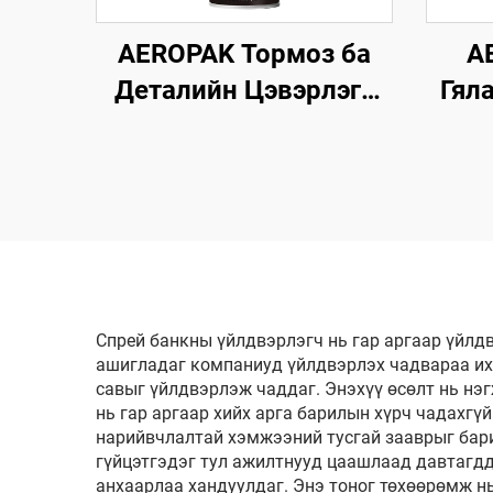
AEROPAK Тормоз ба
A
Деталийн Цэвэрлэгч
Гял
500мл 360° Вентиль
Ши
Секунд хугацаанд
Өг
Цэвэрлэнэ Тормозын
Хувьд
Спрей банкны үйлдвэрлэгч нь гар аргаар үйлд
ашигладаг компаниуд үйлдвэрлэх чадвараа их
савыг үйлдвэрлэж чаддаг. Энэхүү өсөлт нь нэ
нь гар аргаар хийх арга барилын хүрч чадахгү
нарийвчлалтай хэмжээний тусгай зааврыг бар
гүйцэтгэдэг тул ажилтнууд цаашлаад давтагд
анхаарлаа хандуулдаг. Энэ тоног төхөөрөмж н