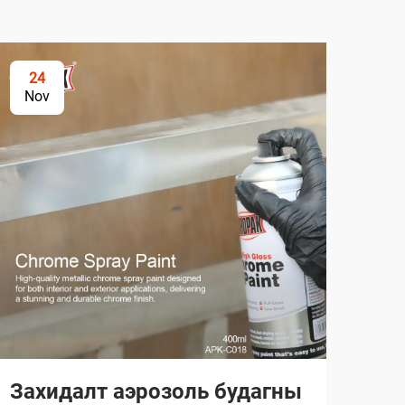
24
2
Nov
No
Захидалт аэрозоль будагны
Ма