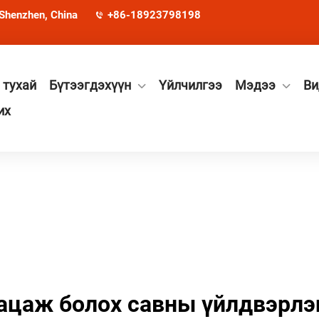
 Shenzhen, China
+86-18923798198
 тухай
Бүтээгдэхүүн
Үйлчилгээ
Мэдээ
Ви
их
ацаж болох савны үйлдвэрлэ