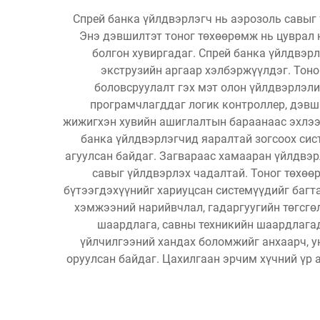
Спрей банка үйлдвэрлэгч нь аэрозоль савыг
Энэ дэвшилтэт тоног төхөөрөмж нь цуврал
болгон хувиргадаг. Спрей банка үйлдвэрл
экструзийн аргаар хэлбэржүүлдэг. Тоно
боловсруулалт гэх мэт олон үйлдвэрлэли
програмчлагддаг логик контроллер, дэвш
жижигхэн хувийн ашиглалтын бараанаас эхлээ
банка үйлдвэрлэгчид яаралтай зогсоох сис
агуулсан байдаг. Загвараас хамааран үйлдвэр
савыг үйлдвэрлэх чадалтай. Тоног төхөө
бүтээгдэхүүнийг хариуцсан системүүдийг багт
хэмжээний нарийвчлал, гадаргуугийн төгсгө
шаардлага, савны техникийн шаардлагад
үйлчилгээний хандах боломжийг анхаарч, ун
оруулсан байдаг. Цахилгаан эрчим хүчний үр