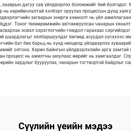
, зааврын дагуу сав үйлдвэрлэх боломжийг бий болгодог. 
ир нь нарийвчлалтай хэлбэрт оруулах процессын дүнд хаяг
йлдвэрлэгчийн загварын энерги хэмнэлт нь үйл ажиллагаа
ийцдэг. Тоног төхөөрөмжийн автомжуулсан чанарын хянал
 засварлах эсвэл хэрэглэгчийн гомдол гарахаас сэргийлдэ
ий шаардлагыг хялбаршуулдаг бөгөөд асуудал үүсэхээс ө
гчийн бат бөх барьц нь хүнд нөхцөлд үйлдвэрлэх хуваари
омжийг олгоно. Харин байнгын үйлдвэрлэлийн арга замтай
ан процесс нь ажилтны аюулаас өөрийг нь хамгаалдаг. С
өрийн зардлыг бууруулах, чанарын тогтвортой байдлыг са
Сүүлийн үеийн мэдээ