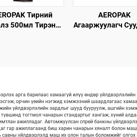
EROPAK Тирний
AEROPAK
алз 500мл Тирэнд
Агааржуулагч Су
нэ мэт Дүр төрх
Эд Анги ба
өх 460г Тирний
Цэцэрлэгий
Анивч
Цэвэрлэгч 500мл
Зориулалты
Цэвэрлэгч
вэрлэх арга барилаас хамаагүй илүү өндөр үйлдвэрлэлийн
эсгэж, орчин үеийн нэгжид хэмжээний шаардлагаас хамаа
гжийн үйлдвэрлэлийн зардлыг шууд бууруулж, ашгийн хэм
й түвшинд тогтмол чанарын стандартыг хангаж, хүний алд
имтлан ажилладаг. Автомжуулсан спрей банкны үйлдвэрлэ
даг гар ажиллагаанд биш харин чанарын хяналт болон маш
ь савны үйлдвэрлэлд маш их олон талын боломжийг олгох