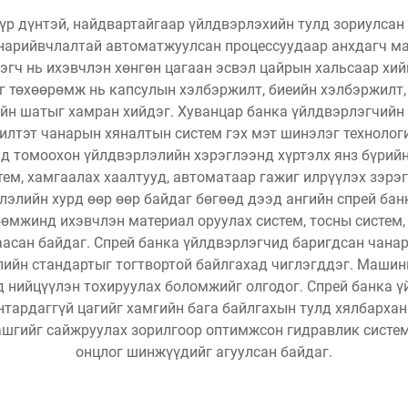
 үр дүнтэй, найдвартайгаар үйлдвэрлэхийн тулд зориулса
 нарийвчлалтай автоматжуулсан процессуудаар анхдагч ма
эгч нь ихэвчлэн хөнгөн цагаан эсвэл цайрын хальсаар хий
г төхөөрөмж нь капсулын хэлбэржилт, биеийн хэлбэржилт, и
йн шатыг хамран хийдэг. Хуванцар банка үйлдвэрлэгчийн 
илтэт чанарын хяналтын систем гэх мэт шинэлэг технологи
д томоохон үйлдвэрлэлийн хэрэглээнд хүртэлх янз бүрийн
тем, хамгаалах хаалтууд, автоматаар гажиг илрүүлэх зэр
лэлийн хурд өөр өөр байдаг бөгөөд дээд ангийн спрей ба
рөмжинд ихэвчлэн материал оруулах систем, тосны систем,
аасан байдаг. Спрей банка үйлдвэрлэгчид баригдсан чана
лийн стандартыг тогтвортой байлгахад чиглэгддэг. Маши
 нийцүүлэн тохируулах боломжийг олгодог. Спрей банка 
тардаггүй цагийг хамгийн бага байлгахын тулд хялбархан
 ашгийг сайжруулах зорилгоор оптимжсон гидравлик систем
онцлог шинжүүдийг агуулсан байдаг.