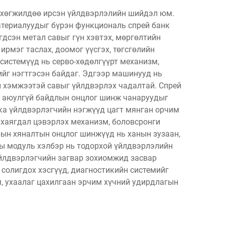
н хөгжилдөө ирсэн үйлдвэрлэлийн шийдэл юм.
териалуудыг бүрэн функциональ спрей банк
гдсэн метал савыг гүн хэвтэх, мөргөлтийн
рмэг таслах, доомог үүсгэх, төгсгөлийн
системүүд нь серво-хөдөлгүүрт механизм,
йг нэгтгэсэн байдаг. Эдгээр машинууд нь
 хэмжээтэй савыг үйлдвэрлэх чадалтай. Спрей
эг аюулгүй байдлын онцлог шинж чанаруудыг
нка үйлдвэрлэгчийн нэгжүүд цагт мянган орчим
 хаягдал цэвэрлэх механизм, боловсронги
рын хяналтын онцлог шинжүүд нь ханын зузаан,
ны модуль хэлбэр нь тодорхой үйлдвэрлэлийн
үйлдвэрлэгчийн загвар зохиомжид засвар
 солигдох хэсгүүд, диагностикийн системийг
, ухаалаг цахилгаан эрчим хүчний удирдлагын