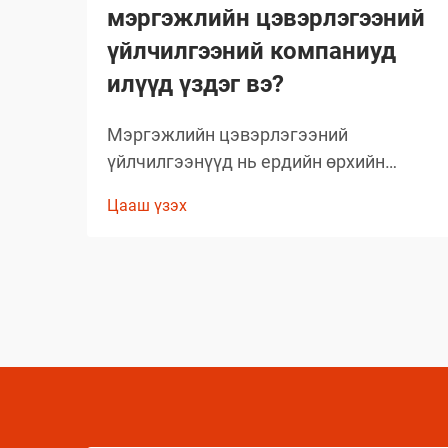
мэргэжлийн цэвэрлэгээний
үйлчилгээний компаниуд
илүүд үздэг вэ?
Мэргэжлийн цэвэрлэгээний
үйлчилгээнүүд нь ердийн өрхийн
цэвэрлэгээний стандартыг давах
Цааш үзэх
чанартай үр дүнг гаргаж, өөрсдийн нэр
хүндийг бий болгосон. Тэд сонгож буй
бараанууд нь таамаглаж сонгосон биш
харин туршлагаар баталгаажсан,
өөрсдийн үр дүнтэй байдлыг нотолсон
шийдлүүд юм.