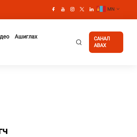
MN
део
Ашиглах
САНАЛ
АВАХ
гч