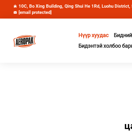
10C, Bo Xing Building, Qing Shui He 1Rd, Luohu District,
[email protected]
Нүүр хуудас
Бидний
Бидэнтэй холбоо бар
ц