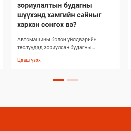
зориулалтын будагны
шүүхэнд хамгийн сайныг
хэрхэн сонгох вэ?
Автомашины болон үйлдвэрийн
төслүүдэд зориулсан будагны
шийдлийг сонгохдоо тэсвэрт чанар,
Цааш үзэх
хэрэглэх хялбар байдал, ажиллагааны
онцлогийг анхаарч үзэх
шаардлагатай. Хуванцар будагны
орчин үеийн технологи
мэргэжилтнүүдийн ажлын аргачлалыг
шилжүүлэн хувиргасан...