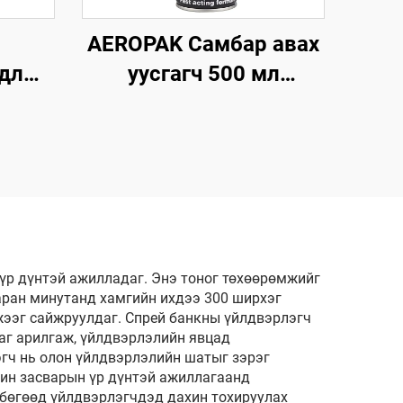
AEROPAK Самбар авах
удлын
уусгагч 500 мл
Машиний шилэн дээрх
н
самбарыг авах
 Олон
н
 үр дүнтэй ажилладаг. Энэ тоног төхөөрөмжийг
ран минутанд хамгийн ихдээ 300 ширхэг
жээг сайжруулдаг. Спрей банкны үйлдвэрлэгч
ааг арилгаж, үйлдвэрлэлийн явцад
гч нь олон үйлдвэрлэлийн шатыг зэрэг
ин засварын үр дүнтэй ажиллагаанд
 бөгөөд үйлдвэрлэгчдэд дахин тохируулах