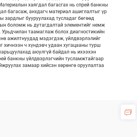
Материалын хаягдал багасгах нь спрей банкны
дал багасаж, анхдагч материал ашиглалтыг үр
ны зардлыг бууруулахад тусладаг бөгөөд
тын боломж нь дутагдалтай элементийг немж
г. Урьдчилан таамаглаж болох диагностикийн
мнө ажилтнуудад мэдэгдэж, үйлдвэрлэлийг
йг хичнээн ч хүндэвч удаан хугацааны турш
 харьцуулахад аюулгүй байдал нь ихээхэн
прей банкны үйлдвэрлэгчийн тусламжтайгаар
йжруулах замаар хийсэн хөрөнгө оруулалтаа