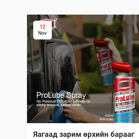
12
Nov
Яагаад зарим өрхийн барааг