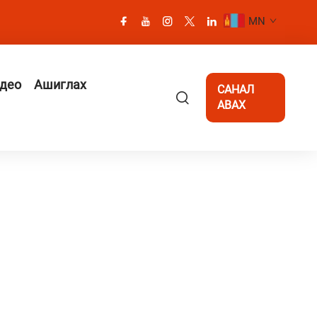
MN
део
Ашиглах
САНАЛ
АВАХ