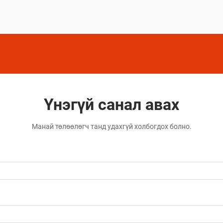
шийдлүүд юм.
Үнэгүй санал авах
Манай төлөөлөгч танд удахгүй холбогдох болно.