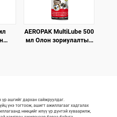
мл
AEROPAK MultiLube 500
н
мл Олон зориулалтын
рь,
түрхэц, хамгаалалттай
анти-зэсэгдэлтийн
үлэх
түрхэц
рлэгч
ч
 үр ашгийг дархан сайжруулдаг.
үйц үнэ тогтоож, ашигт ажиллагааг хадгалах
ллагаанд нөөцийг илүү үр дүнтэй хуваарилж,
эй хамтран ажилснаар бараа байнга