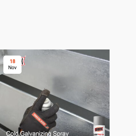
18
2
Nov
No