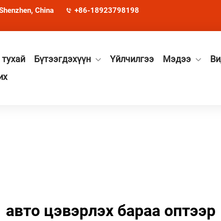
 Shenzhen, China
+86-18923798198
 тухай
Бүтээгдэхүүн
Үйлчилгээ
Мэдээ
Ви
их
авто цэвэрлэх бараа оптээр