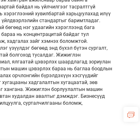
артай байдал нь үйлчилгээг тасралтгүй
ь хэрэглээний хувилбартай харьцуулахад илүү
у үйлдвэрлэлийн стандартыг баримтладаг.
 бөгөөд нэг удаагийн хэрэглээнд бага
бараа нь концентрацитай байдаг тул
аж, хадгалах зайг хэмнэх боломжтой.
г үзүүлдэг бөгөөд энд бүхэл бүтэн сургалт,
гтай болгоход тусалдаг. Жижиглэн
риал, ялгаатай цэвэрлэх шаардлагад зориулан
алтын машин цэвэрлэх бараа нь баглаа боодлын
аалах орчлонгийн бүрэлдэхүүн хэсгүүдийг
 хугацааны хадгалалтын хугацаатай, зөв
ааг хангана. Жижиглэн борлуулалтын машин
автан худалдан авалтыг дэмждэг. Бизнесүүд
илцуулга, сурталчилгааны боломж,