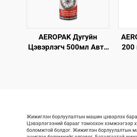
AEROPAK Дугуйн
AERO
Цэвэрлэгч 500мл Авто
200
Анивч 510г Дугуйг
агаа
Цэвэрлэх Зориулсан
ши
Машины Цэвэрлэгч
Жижиглэн борлуулалтын машин цэвэрлэх бараа
Цэвэрлэгээний барааг томоохон хэмжээгээр ху
боломжтой болдог. Жижиглэн борлуулалтын ма
ашиглах боломжийг олгодог. Баталгаатай жиж