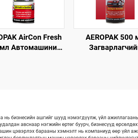
PAK AirCon Fresh
AEROPAK 500 
 мл Автомашиний
Загварлагчий
рыг цэвэршүүлэх,
самбарын поли
нэчлэх хэрэгсэл
статик
цахилгаангүйжү
дотор талын цэвэ
ба хамгаалаг
 нь бизнесийн ашгийг шууд нэмэгдүүлж, үйл ажиллагааны
далдан авснаар нэгжийн өртөг буурч, бизнесүүд өрсөлдөх
шин цэвэрлэх барааны хэмнэлт нь компаниуд өөр үйл ажи
иглэн борлуулалтын машин цэвэрлэх барааны нийлүүлэгчт