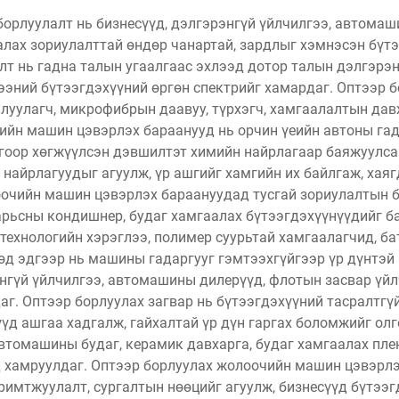
орлуулалт нь бизнесүүд, дэлгэрэнгүй үйлчилгээ, автома
галах зориулалттай өндөр чанартай, зардлыг хэмнэсэн бүт
лт нь гадна талын угаалгаас эхлээд дотор талын дэлгэрэ
ээний бүтээгдэхүүний өргөн спектрийг хамардаг. Оптээр
йлуулагч, микрофибрын даавуу, түрхэгч, хамгаалалтын дав
йн машин цэвэрлэх бараанууд нь орчин үеийн автоны гадар
лгоор хөгжүүлсэн дэвшилтэт химийн найрлагаар баяжуулсан
 найрлагуудыг агуулж, үр ашгийг хамгийн их байлгаж, хая
чийн машин цэвэрлэх бараануудад тусгай зориулалтын бү
 арьсны кондишнер, будаг хамгаалах бүтээгдэхүүнүүдийг 
технологийн хэрэглээ, полимер суурьтай хамгаалагчид, б
өд эдгээр нь машины гадаргууг гэмтээхгүйгээр үр дүнтэ
энгүй үйлчилгээ, автомашины дилерүүд, флотын засвар үй
аг. Оптээр борлуулах загвар нь бүтээгдэхүүний тасралтгү
үүд ашгаа хадгалж, гайхалтай үр дүн гаргах боломжийг ол
томашины будаг, керамик давхарга, будаг хамгаалах плен
д хамруулдаг. Оптээр борлуулах жолоочийн машин цэвэрлэ
имтжуулалт, сургалтын нөөцийг агуулж, бизнесүүд бүтээг