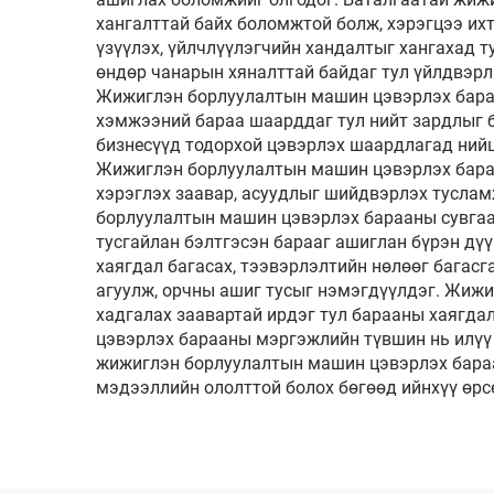
хангалттай байх боломжтой болж, хэрэгцээ их
үзүүлэх, үйлчлүүлэгчийн хандалтыг хангахад 
өндөр чанарын хяналттай байдаг тул үйлдвэрл
Жижиглэн борлуулалтын машин цэвэрлэх бараа
хэмжээний бараа шаарддаг тул нийт зардлыг 
бизнесүүд тодорхой цэвэрлэх шаардлагад нийц
Жижиглэн борлуулалтын машин цэвэрлэх бараан
хэрэглэх заавар, асуудлыг шийдвэрлэх туслам
борлуулалтын машин цэвэрлэх барааны сувгаар
тусгайлан бэлтгэсэн барааг ашиглан бүрэн дү
хаягдал багасах, тээвэрлэлтийн нөлөөг багасг
агуулж, орчны ашиг тусыг нэмэгдүүлдэг. Жижи
хадгалах заавартай ирдэг тул барааны хаягда
цэвэрлэх барааны мэргэжлийн түвшин нь илүү 
жижиглэн борлуулалтын машин цэвэрлэх бараа
мэдээллийн ололттой болох бөгөөд ийнхүү өрсө