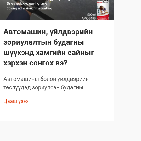
Автомашин, үйлдвэрийн
За
зориулалтын будагны
со
шүүхэнд хамгийн сайныг
бү
хэрхэн сонгох вэ?
бо
Автомашины болон үйлдвэрийн
Өнө
төслүүдэд зориулсан будагны
ком
шийдлийг сонгохдоо тэсвэрт чанар,
бүтэ
Цааш үзэх
Цааш
хэрэглэх хялбар байдал, ажиллагааны
тан
онцлогийг анхаарч үзэх
шин
шаардлагатай. Хуванцар будагны
хүчт
орчин үеийн технологи
тав
мэргэжилтнүүдийн ажлын аргачлалыг
зах