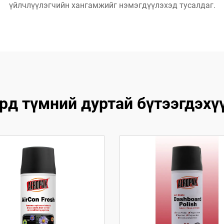
үйлчлүүлэгчийн хангамжийг нэмэгдүүлэхэд тусалдаг.
рд түмний дуртай бүтээгдэхү