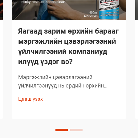
Яагаад зарим өрхийн барааг
мэргэжлийн цэвэрлэгээний
үйлчилгээний компаниуд
илүүд үздэг вэ?
Мэргэжлийн цэвэрлэгээний
үйлчилгээнүүд нь ердийн өрхийн
цэвэрлэгээний стандартыг давах
Цааш үзэх
чанартай үр дүнг гаргаж, өөрсдийн нэр
хүндийг бий болгосон. Тэд сонгож буй
бараанууд нь таамаглаж сонгосон биш
харин туршлагаар баталгаажсан,
өөрсдийн үр дүнтэй байдлыг нотолсон