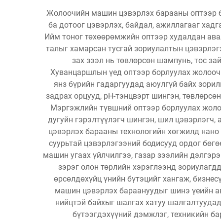
Жолоочийн машин цэвэрлэх барааны оптээр б
ба дотоог цэвэрлэх, байдал, ажиллагааг хад
Ийм тоног төхөөрөмжийн оптээр худалдан ава
талыг хамарсан тусгай зориулалтын цэвэрлэг
зах зээл нь төвлөрсөн шампунь, тос за
Хуванцаршлын үед оптээр борлуулах жолоочи
янз бүрийн гадаргуудад аюулгүй байх зори
задрах орцууд, pH-тэнцвэрт шингэн, төвлөрсөн
Мэргэжлийн түвшний оптээр борлуулах жолоо
дугуйн гэрэлтүүлэгч шингэн, шил цэвэрлэгч,
цэвэрлэх барааны технологийн хөгжилд нано 
суурьтай цэвэрлэгээний бодисууд ордог бөгө
машин угаах үйлчилгээ, газар зээлийн дэлгэр
зэрэг олон төрлийн хэрэглээнд зориулагдд
өрсөлдөхүйц үнийн бүтэцийг хангаж, бизнес
машин цэвэрлэх бараануудыг шинэ үеийн ав
нийцтэй байхыг шалгах хатуу шалгалтууда
бүтээгдэхүүний дэмжлэг, техникийн бар