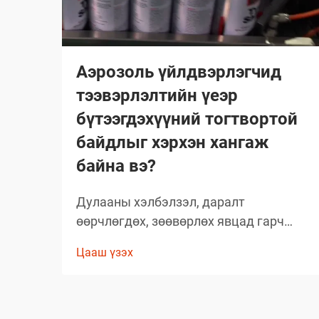
Аэрозоль үйлдвэрлэгчид
тээвэрлэлтийн үеэр
бүтээгдэхүүний тогтвортой
байдлыг хэрхэн хангаж
байна вэ?
Дулааны хэлбэлзэл, даралт
өөрчлөгдөх, зөөвөрлөх явцад гарч
болох асуудлууд зэрэг олон хүчин
Цааш үзэх
зүйлсийн улмаас глобал аэрозолын
салбар нь тээвэрлэлтийн үеэр
бүтээгдэхүүний бүрэлдэхүүн хэсгийн
бүтэн байдлыг хадгалахад тооless