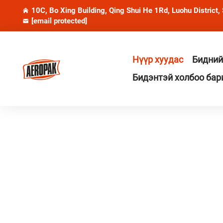
10C, Bo Xing Building, Qing Shui He 1Rd, Luohu District,
[email protected]
Нүүр хуудас
Бидний
Бидэнтэй холбоо бар