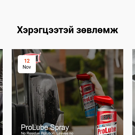
Хэрэгцээтэй зөвлөмж
12
Nov