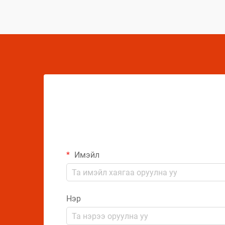
дундаа сорилтуудтай тулгардаг. Иймд
аэрозол үйлдвэрлэгчид
бүтээгдэхүүний чанарыг хамгаалахын
тулд комплекс арга хэмжээ авах
шаардлагатай.
Имэйл
Нэр