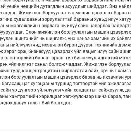
тэй үеийн нөөцийн дутагдлын асуудлыг шийддэг. Энэ найдв
тусалдаг. Жижиглэн борлуулалтын машин цэвэрлэх бараа н
эгчид худалдааны зориулалттай барааны хувьд илүү хату
ны мэргэжлийн найрлага нь илүү сайн цэвэрлэх чадвартай
бууруулдаг. Олон жижиглэн борлуулалтын машин цэвэрлэх 
үүлэн шингэнийг нь шингэлж, үнэ цэнээ хамгийн их байлг
ы нийлүүлэгчид ихэвчлэн бүрэн дүүрэн техникийн дэмжлэ
ж зэрэг орж, бизнесүүд цэвэрлэх үйл явцыг илүү сайн аши
 олон төрлийн бараа гардаг тул бизнесүүд ялгаатай мате
үрэн үйлчилгээг санал болгож чаддаг. Жижиглэн борлуул
ахын тулд концентрацитай найрлагатай байх, орчныг хамг
глэн борлуулалтын машин цэвэрлэх бараа нь ихэвчлэн урт
л багасаж, цаг хугацааны туршид тогтвортой үйл ажиллаг
сайн үр дүнгээр үйлчлүүлэгчийн хандалтыг сайжруулж, д
ны хамтрагчийн харилцааг хөгжүүлснээр шинэ бараа, тан
лдөх давуу талыг бий болгодог.