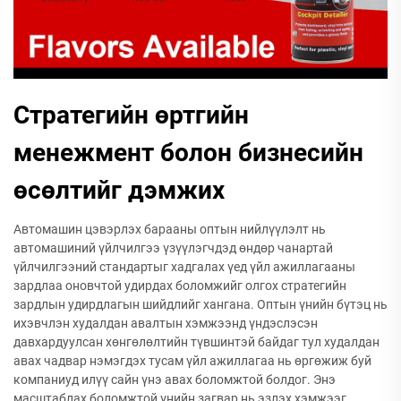
Стратегийн өртгийн
менежмент болон бизнесийн
өсөлтийг дэмжих
Автомашин цэвэрлэх барааны оптын нийлүүлэлт нь
автомашиний үйлчилгээ үзүүлэгчдэд өндөр чанартай
үйлчилгээний стандартыг хадгалах үед үйл ажиллагааны
зардлаа оновчтой удирдах боломжийг олгох стратегийн
зардлын удирдлагын шийдлийг хангана. Оптын үнийн бүтэц нь
ихэвчлэн худалдан авалтын хэмжээнд үндэслэсэн
давхардуулсан хөнгөлөлтийн түвшинтэй байдаг тул худалдан
авах чадвар нэмэгдэх тусам үйл ажиллагаа нь өргөжиж буй
компаниуд илүү сайн үнэ авах боломжтой болдог. Энэ
масштаблах боломжтой үнийн загвар нь эзлэх хэмжээг