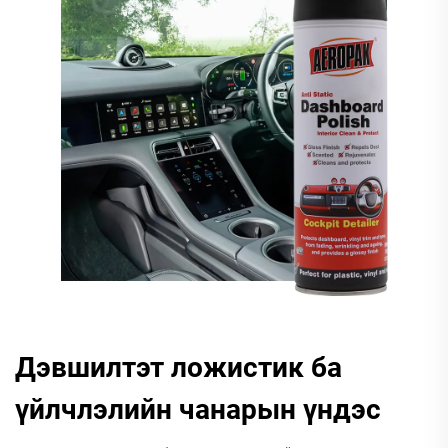
Дэвшилтэт ложистик ба
үйлчлэлийн чанарын үндэс