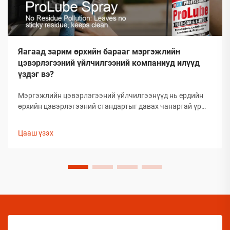
Яагаад зарим өрхийн барааг мэргэжлийн
цэвэрлэгээний үйлчилгээний компаниуд илүүд
үздэг вэ?
Мэргэжлийн цэвэрлэгээний үйлчилгээнүүд нь ердийн
өрхийн цэвэрлэгээний стандартыг давах чанартай үр
дүнг гаргаж, өөрсдийн нэр хүндийг бий болгосон. Тэд
сонгож буй бараанууд нь таамаглаж сонгосон биш харин
Цааш үзэх
туршлагаар баталгаажсан, өөрсдийн үр дүнтэй байдлыг
нотолсон шийдлүүд юм.