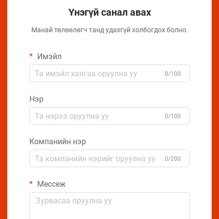
Үнэгүй санал авах
Манай төлөөлөгч танд удахгүй холбогдох болно.
Имэйл
0/100
Нэр
0/100
Компанийн нэр
0/200
Мессеж