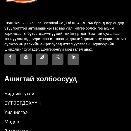
Шэньжэнь i-Like Fine Chemical Co., Ltd нь AEROPAK брэнд дор өндөр
үзүүлэлттэй автомашины засвар үйлчилгээ болон гэр ахуйн
харилцааны бүтээгдэхүүнүүдийг нийлүүлдэг. Бидний судалгаа,
хөгжүүлэлтэд суурилсан инноваци, дэлхий дахины хуваарилалтын
сүлжээ нь дэлхийн өнцөг бүсэд итгэл үүсгэсэн шүршүүрийн
шийдлийг хүргэдэг. Дэлгэрэнгүй мэдээлэл авах.
Ашигтай холбоосууд
Бидний тухай
БҮТЭЭГДЭХҮҮН
Үйлчилгээ
Мэдээ