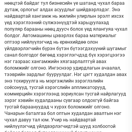
нөөцтэй байдаг тул бизнесийн үе шатанд чухал бараа
дутаж, орлогыг алдах асуудлыг шийдвэрлэдэг. Энэ
найдвартай хангамж нь жилийн улирлын эрэлт ихсэх
үед хэрэглээний сүлжээнүүдтэй харьцуулахад
популяр барааны нөөц дуусч болох үед ялангуяа чухал
болдог. Автомашины цэвэрлэх бараа материалыг
оптээр нийлүүлэгчид нь ерөнхийдөө олон
үйлдвэрлэгчийн бүрэн бүтэн бүтээгдэхүүний шугамыг
санал болгодог бөгөөд хэрэглэгчдэд бүх хэрэгцээгээ
нэг газраас хангамжийн хязгаарлалтгүй авах
боломжийг олгоно. Ингэснээр удирдлагын ачаалал,
тээврийн зардлыг бууруулдаг. Нэг цэгт худалдан авах
энэ тохируулга нь мэргэжлийн зэрэглэлийн
соёсонууд, тусгай хэрэгслийн аппликаторууд,
коммерцийн хэрэглээнд зориулсан тусгай найрлагууд
зэрэг хэвийн худалдааны сувгаар олдохгүй байгаа
тусгай бараануудад ч хүрэх боломжийг олгоно.
Чанарын баталгаа бол оптын худалдан авалтын нэг
чухал давуу тал юм. Учир нь найдвартай
нийлүүлэгчид үйлдвэрлэгчидтэй шууд холбоотой