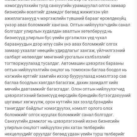
нэмэгдүүлэхийн тулд санхүүгийн урамшуулал олгох замаар
бизнесийн өсөлтийг дэмждэг бөгөөд жижигхэн үйл
ажиллагаанууд ч мэргэжлийн түвшний барааг өрсөлдөхүйц
үнээр авах боломжийг хангана. Оптын нийлүүлэгчдийн санал
болгодог улирлын худалдан авалтын хөтөлбөрүүд нь
бизнесүүд улирлын бус үеийн үргэлжлэх үед чухал
бараануудын дээр илүү сайн үнэ авах боломжийг олгох
замаар ухаалаг нөөцийн удирдлагыг хангаж, үйлчилгээний
салбарт нөлөөлдөг мөнгөний урсгалын хэлбэлзлийг
тогтворжуулахад тусалдаг. Автомашин цэвэрлэх барааны
оптын нийлүүлэлтийн онцлог нь томоохон баглаа боодол нь
нэгжийн өртгийг хамгийн ихээр бууруулахад нэмэлтээр сав
баглаа боодлын хаягдал багасгаж, дахин захидалт хийх
мөчийн давтамжийг багасгадаг. Олон оптын нийлүүлэгчид
цэвэрлэгээний бизнесүүд өөрсдийн брендийн бүтээгдэхүүний
шугамыг хөгжүүлж, орон нутгийн зах зээлд брэндийн
танигддаг байдлыг нэмэгдүүлэх, нэмэлт орлого олох
боломжийг олгох нууцлах боломжийг санал болгодог.
Санхүүгийн дэмжлэг нь цэвэрлэгээний ихэнх бизнесийн
улирлын онцлогт нийцүүлэн уян хатан төлбөрийн
нөхцөлүүдийг оруулдаг бөгөөд удаан үеийн турш төлбөрийг