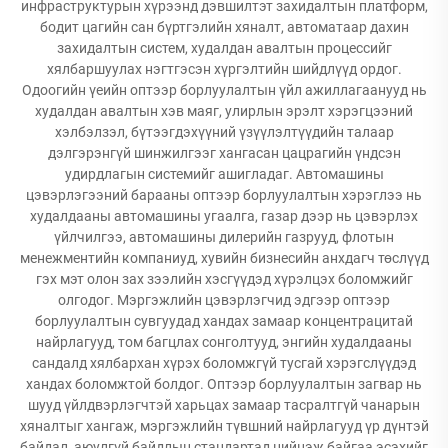
инфраструктурын хүрээнд дэвшилтэт захидалтын платформ,
бодит цагийн сан бүртгэлийн хяналт, автоматаар дахин
захидалтын систем, худалдан авалтын процессийг
хялбаршуулах нэгтгэсэн хүргэлтийн шийдлүүд ордог.
Одоогийн үеийн оптээр борлуулалтын үйл ажиллагаанууд нь
худалдан авалтын хэв маяг, улирлын эрэлт хэрэгцээний
хэлбэлзэл, бүтээгдэхүүний үзүүлэлтүүдийн талаар
дэлгэрэнгүй шинжилгээг хангасан цацрагийн үндсэн
удирдлагын системийг ашигладаг. Автомашины
цэвэрлэгээний барааны оптээр борлуулалтын хэрэглээ нь
худалдааны автомашины угаалга, газар дээр нь цэвэрлэх
үйлчилгээ, автомашины дилерийн газрууд, флотын
менежментийн компаниуд, хувийн бизнесийн анхдагч төслүүд
гэх мэт олон зах зээлийн хэсгүүдэд хүрэлцэх боломжийг
олгодог. Мэргэжлийн цэвэрлэгчид эдгээр оптээр
борлуулалтын сувгуудад хандах замаар концентрацитай
найрлагууд, том багцлах сонголтууд, энгийн худалдааны
сандалд хялбархан хүрэх боломжгүй тусгай хэрэгслүүдэд
хандах боломжтой болдог. Оптээр борлуулалтын загвар нь
шууд үйлдвэрлэгчтэй харьцах замаар тасралтгүй чанарын
хяналтыг хангаж, мэргэжлийн түвшний найрлагууд үр дүнтэй
байдал, аюулгүй байдлын стандартад нийцэж байгаа эсэхийг