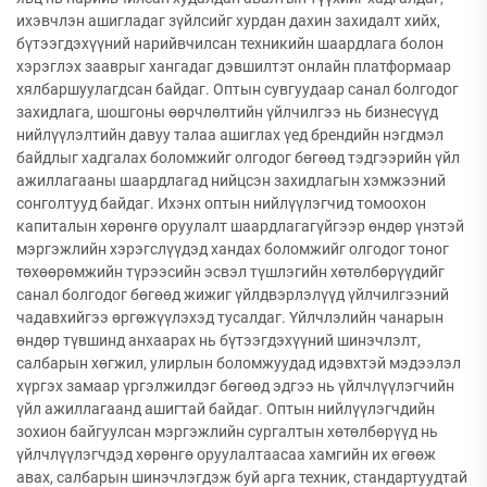
ихэвчлэн ашигладаг зүйлсийг хурдан дахин захидалт хийх,
бүтээгдэхүүний нарийвчилсан техникийн шаардлага болон
хэрэглэх зааврыг хангадаг дэвшилтэт онлайн платформаар
хялбаршуулагдсан байдаг. Оптын сувгуудаар санал болгодог
захидлага, шошгоны өөрчлөлтийн үйлчилгээ нь бизнесүүд
нийлүүлэлтийн давуу талаа ашиглах үед брендийн нэгдмэл
байдлыг хадгалах боломжийг олгодог бөгөөд тэдгээрийн үйл
ажиллагааны шаардлагад нийцсэн захидлагын хэмжээний
сонголтууд байдаг. Ихэнх оптын нийлүүлэгчид томоохон
капиталын хөрөнгө оруулалт шаардлагагүйгээр өндөр үнэтэй
мэргэжлийн хэрэгслүүдэд хандах боломжийг олгодог тоног
төхөөрөмжийн түрээсийн эсвэл түшлэгийн хөтөлбөрүүдийг
санал болгодог бөгөөд жижиг үйлдвэрлэлүүд үйлчилгээний
чадавхийгээ өргөжүүлэхэд тусалдаг. Үйлчлэлийн чанарын
өндөр түвшинд анхаарах нь бүтээгдэхүүний шинэчлэлт,
салбарын хөгжил, улирлын боломжуудад идэвхтэй мэдээлэл
хүргэх замаар үргэлжилдэг бөгөөд эдгээ нь үйлчлүүлэгчийн
үйл ажиллагаанд ашигтай байдаг. Оптын нийлүүлэгчдийн
зохион байгуулсан мэргэжлийн сургалтын хөтөлбөрүүд нь
үйлчлүүлэгчдэд хөрөнгө оруулалтаасаа хамгийн их өгөөж
авах, салбарын шинэчлэгдэж буй арга техник, стандартуудтай