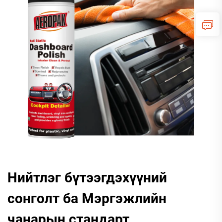
Нийтлэг бүтээгдэхүүний
сонголт ба Мэргэжлийн
чанарын стандарт