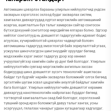
Автомашин цэвэрлэх барааны улирлын нийлүүлэгчид үндсэн
засварын хэрэгслээс эхлээд будаг засварлах систем,
хамгаалах давхаргуудад хүртэл мэргэжлийн автомашиний
асаргаа, ашиглалтын бүх талыг хамарсан сайтар сонгосон
бүтээгдэхүүний сонголтоор өөрсдийгөө ялгарах болно. Эдгээр
нийтлэг сонголтууд нь дэвшилтэт гадаргуугийн идэвхит бодис
агуулсан, хүчирхийлэлтэй цэвэрлэх чадвартай боловч
автомашины гадаргууд эмзэглэхгүй байх зориулалттай угаах,
усжуулах шинэчлэгдсэн шингэнүүдийг оруулдаг бөгөөд
мэдээжийн хэрэг эмзэг гадаргуу дээр хор хөнөөл
учруулахгүйгээр хамгийн сайн үр дүнг бий болгодог. Улирлын
нийлүүлэлтийн сувгаар мэргэжлийн ангиллын зассан
бодисуудад шинэ дэвшилтэт зүсэгч технологийг ашигласан
байдаг тул будгийг нарийн засварлах боломжийг олгох бөгөөд
эргэлтийн шугам эсвэл цацрагийн аюулгүй байдлыг хамгийн
бага болгодог. Улирлын нийлүүлэгчийн дэвшилтэт керамик
давхаргууд нанотехнологийн найрлагаас бүрддэг бөгөөд
тогтвортой хамгаалалтын саад бий болгодог, хэрэглээний
түвшний оронд ирэх боломжгүй давуу талыг хангах, усны
эсэргүүцэл, гялалзах чанарыг удаан хугацаагаар хадгалдаг.