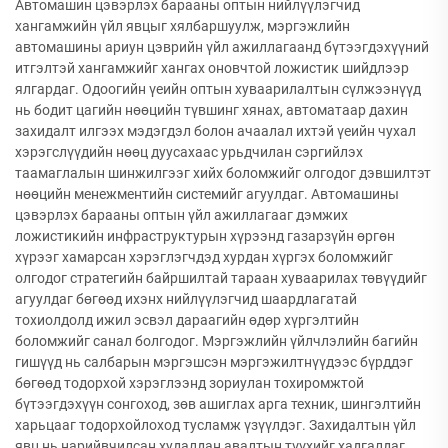
Автомашин цэвэрлэх барааны оптын нийлүүлэгчид
хангамжийн үйл явцыг хялбаршуулж, мэргэжлийн
автомашины ариун цэврийн үйл ажиллагаанд бүтээгдэхүүний
итгэлтэй хангамжийг хангах оновчтой ложистик шийдлээр
ялгардаг. Одоогийн үеийн оптын хуваарилалтын сүлжээнүүд
нь бодит цагийн нөөцийн түвшинг хянах, автоматаар дахин
захидалт илгээх мэдэгдэл болон ачаалал ихтэй үеийн чухал
хэрэгслүүдийн нөөц дуусахаас урьдчилан сэргийлэх
таамаглалын шинжилгээг хийх боломжийг олгодог дэвшилтэт
нөөцийн менежментийн системийг агуулдаг. Автомашины
цэвэрлэх барааны оптын үйл ажиллагааг дэмжих
ложистикийн инфраструктурын хүрээнд газарзүйн өргөн
хүрээг хамарсан хэрэглэгчдэд хурдан хүргэх боломжийг
олгодог стратегийн байршилтай тараан хуваарилах төвүүдийг
агуулдаг бөгөөд ихэнх нийлүүлэгчид шаардлагатай
тохиолдолд ижил эсвэл дараагийн өдөр хүргэлтийн
боломжийг санал болгодог. Мэргэжлийн үйлчлэлийн багийн
гишүүд нь салбарын мэргэшсэн мэргэжилтнүүдээс бүрддэг
бөгөөд тодорхой хэрэглээнд зориулан тохиромжтой
бүтээгдэхүүн сонгоход, зөв ашиглах арга техник, шингэлтийн
харьцааг тодорхойлоход тусламж үзүүлдэг. Захидалтын үйл
явц нь нарийвчилсан худалдан авалтын түүхийг хадгалдаг,