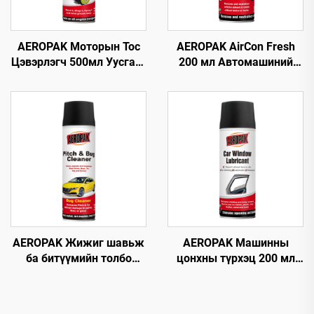
AEROPAK Моторын Тос
AEROPAK AirCon Fresh
Цэвэрлэгч 500мл Уусгагч
200 мл Автомашиний
суулгасан Машины
агаарыг цэвэршүүлэх,
Цэвэрлэгч Тос Цэвэрлэх
шинэчлэх хэрэгсэл
Хэрэгсэл
AEROPAK Жижиг шавьж
AEROPAK Машинны
ба битүүмийн толбо
цонхны түрхэц 200 мл
цэвэрлэгч 500 мл
Будагдахгүй авто
Асфальт, шувууны
цонхны түрхэгч спрей
хаагуур, замын