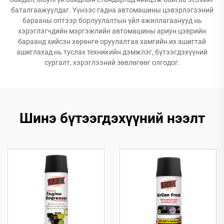
баталгаажуулдаг. Үүнээс гадна автомашины цэвэрлэгээний
барааны оптээр борлуулалтын үйл ажиллагаанууд нь
хэрэглэгчдийн мэргэжлийн автомашины ариун цэврийн
бараанд хийсэн хөрөнгө оруулалтаа хамгийн их ашигтай
ашиглахад нь туслах техникийн дэмжлэг, бүтээгдэхүүний
сургалт, хэрэглээний зөвлөгөөг олгодог.
Шинэ бүтээгдэхүүний нээлт