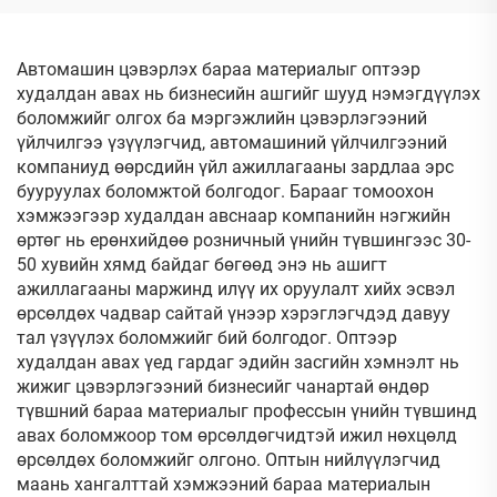
бохирдлыг цэвэрлэх
Автомашин цэвэрлэх бараа материалыг оптээр
худалдан авах нь бизнесийн ашгийг шууд нэмэгдүүлэх
боломжийг олгох ба мэргэжлийн цэвэрлэгээний
үйлчилгээ үзүүлэгчид, автомашиний үйлчилгээний
компаниуд өөрсдийн үйл ажиллагааны зардлаа эрс
бууруулах боломжтой болгодог. Барааг томоохон
хэмжээгээр худалдан авснаар компанийн нэгжийн
өртөг нь ерөнхийдөө розничный үнийн түвшингээс 30-
50 хувийн хямд байдаг бөгөөд энэ нь ашигт
ажиллагааны маржинд илүү их оруулалт хийх эсвэл
өрсөлдөх чадвар сайтай үнээр хэрэглэгчдэд давуу
тал үзүүлэх боломжийг бий болгодог. Оптээр
худалдан авах үед гардаг эдийн засгийн хэмнэлт нь
жижиг цэвэрлэгээний бизнесийг чанартай өндөр
түвшний бараа материалыг профессын үнийн түвшинд
авах боломжоор том өрсөлдөгчидтэй ижил нөхцөлд
өрсөлдөх боломжийг олгоно. Оптын нийлүүлэгчид
маань хангалттай хэмжээний бараа материалын