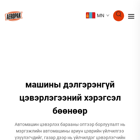
MN
машины дэлгэрэнгүй
цэвэрлэгээний хэрэгсэл
бөөнөөр
Автомашин цэвэрлэх барааны оптээр борлуулалт нь
мэргэжлийн автомашины ариун цэврийн үйлчилгээ
үзүүлэгчдийг, газар дээр нь үйлчилдэг цэвэрлэгчийн