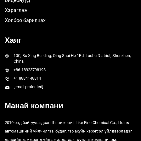
Видеонууд
Хэрэглээ
Холбоо барилцах
Хаяг
10C, Bo Xing Building, Qing Shui He 1Rd, Luohu District, Shenzhen,
China
+86-18923798198
+1 8884148814
[email protected]
Манай компани
2010 онд байгуулагдсан Шэньжэнь i-Like Fine Chemical Co., Ltd нь
автомашиний үйлчилгээ, будаг, гэр ахуйн хэрэгсэл үйлдвэрлэдэг
дэлхийн хэмжээнд үйл ажиллагаа явуулдаг компани юм.