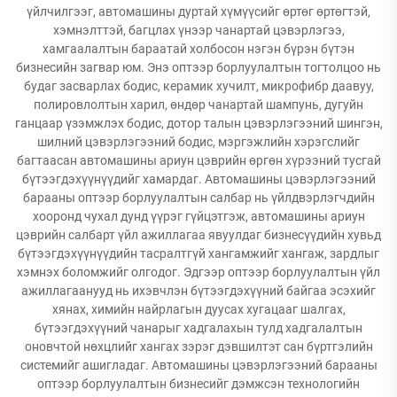
үйлчилгээг, автомашины дуртай хүмүүсийг өртөг өртөгтэй,
хэмнэлттэй, багцлах үнээр чанартай цэвэрлэгээ,
хамгаалалтын бараатай холбосон нэгэн бүрэн бүтэн
бизнесийн загвар юм. Энэ оптээр борлуулалтын тогтолцоо нь
будаг засварлах бодис, керамик хучилт, микрофибр даавуу,
полировлолтын харил, өндөр чанартай шампунь, дугуйн
ганцаар үзэмжлэх бодис, дотор талын цэвэрлэгээний шингэн,
шилний цэвэрлэгээний бодис, мэргэжлийн хэрэгслийг
багтаасан автомашины ариун цэврийн өргөн хүрээний тусгай
бүтээгдэхүүнүүдийг хамардаг. Автомашины цэвэрлэгээний
барааны оптээр борлуулалтын салбар нь үйлдвэрлэгчдийн
хооронд чухал дунд үүрэг гүйцэтгэж, автомашины ариун
цэврийн салбарт үйл ажиллагаа явуулдаг бизнесүүдийн хувьд
бүтээгдэхүүнүүдийн тасралтгүй хангамжийг хангаж, зардлыг
хэмнэх боломжийг олгодог. Эдгээр оптээр борлуулалтын үйл
ажиллагаанууд нь ихэвчлэн бүтээгдэхүүний байгаа эсэхийг
хянах, химийн найрлагын дуусах хугацааг шалгах,
бүтээгдэхүүний чанарыг хадгалахын тулд хадгалалтын
оновчтой нөхцлийг хангах зэрэг дэвшилтэт сан бүртгэлийн
системийг ашигладаг. Автомашины цэвэрлэгээний барааны
оптээр борлуулалтын бизнесийг дэмжсэн технологийн