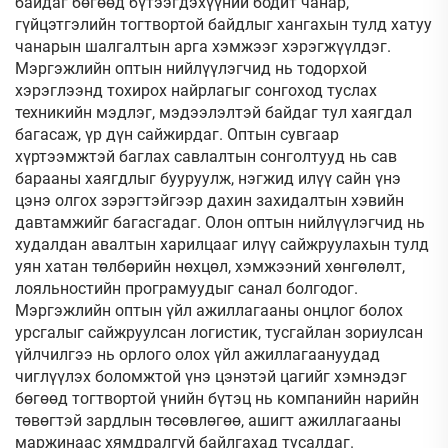
байдаг бөгөөд бүтээгдэхүүний бодит чанар,
гүйцэтгэлийн тогтвортой байдлыг хангахын тулд хатуу
чанарын шалгалтын арга хэмжээг хэрэгжүүлдэг.
Мэргэжлийн оптын нийлүүлэгчид нь тодорхой
хэрэглээнд тохирох найрлагыг сонгоход туслах
техникийн мэдлэг, мэдээлэлтэй байдаг тул хаягдал
багасаж, үр дүн сайжирдаг. Оптын сувгаар
хүртээмжтэй баглах савлалтын сонголтууд нь сав
барааны хаягдлыг бууруулж, нэгжид илүү сайн үнэ
цэнэ олгох зэрэгтэйгээр дахин захидалтын хэвийн
давтамжийг багасгадаг. Олон оптын нийлүүлэгчид нь
худалдан авалтын харилцааг илүү сайжруулахын тулд
уян хатан төлбөрийн нөхцөл, хэмжээний хөнгөлөлт,
лояльностийн програмуудыг санал болгодог.
Мэргэжлийн оптын үйл ажиллагааны онцлог болох
урсгалыг сайжруулсан логистик, тусгайлан зориулсан
үйлчилгээ нь орлого олох үйл ажиллагаануудад
чиглүүлэх боломжтой үнэ цэнэтэй цагийг хэмнэдэг
бөгөөд тогтвортой үнийн бүтэц нь компанийн нарийн
төвөгтэй зардлын төсөвлөгөө, ашигт ажиллагааны
маржинаас хямдралгүй байлгахад тусалдаг.