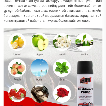
зохион бүтээгдсэн тусгай самбарууд. Улирлын нийлүүлэлтийн
орчин нь хэт их хэмжээгээр нийцүүлэн шийх боломжийг олгох,
үр дүнтэй байдлыг хадгалах, идэвхитэй ашиглалтанд хамгийн
бага зардал, хадгалах зай шаардлагыг багасгах зориулалттай
концентрацитай найрлагыг хүргэх боломжийг олгодог.