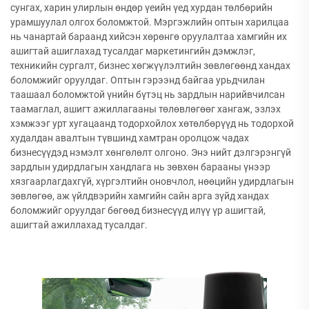
сунгах, харин улирлын өндөр үеийн үед хурдан төлбөрийн
урамшуулал олгох боломжтой. Мэргэжлийн оптын харилцаа
нь чанартай бараанд хийсэн хөрөнгө оруулалтаа хамгийн их
ашигтай ашиглахад тусалдаг маркетингийн дэмжлэг,
техникийн сургалт, бизнес хөгжүүлэлтийн зөвлөгөөнд хандах
боломжийг оруулдаг. Оптын гэрээнд байгаа урьдчилан
таашаал боломжтой үнийн бүтэц нь зардлын нарийвчилсан
таамаглал, ашигт ажиллагааны төлөвлөгөөг хангаж, эзлэх
хэмжээг урт хугацаанд тодорхойлох хөтөлбөрүүд нь тодорхой
худалдан авалтын түвшинд хамтран оролцож чадах
бизнесүүдэд нэмэлт хөнгөлөлт олгоно. Энэ нийт дэлгэрэнгүй
зардлын удирдлагын хандлага нь зөвхөн барааны үнээр
хязгаарлагдахгүй, хүргэлтийн оновчлол, нөөцийн удирдлагын
зөвлөгөө, аж үйлдвэрийн хамгийн сайн арга зүйд хандах
боломжийг оруулдаг бөгөөд бизнесүүд илүү үр ашигтай,
ашигтай ажиллахад тусалдаг.