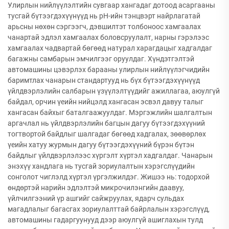
Улирлын нийлүүлэлтийн сувгаар хангадаг дотоод асаргааны
тусгай бүтээгдэхүүнүүд нь рН-ийн тэнцвэрт найрлагатай
арьсны нөхөн сэргээгч, дэвшилтэт толбоноос хамгаалах
чанартай эдлэл хамгаалах боловсруулалт, нарны гэрэлээс
хамгаалах чадвартай бөгөөд натурал харагдацыг хадгалдаг
багажны самбарын эмчилгээг оруулдаг. Хүндэтгэлтэй
автомашины цэвэрлэх барааны улирлын нийлүүлэгчидийн
баримтлах чанарын стандартууд нь бүх бүтээгдэхүүнүүд
үйлдвэрлэлийн салбарын үзүүлэлтүүдийг ажиллагаа, аюулгүй
байдал, орчин үеийн нийцэлд хангасан эсвэл давуу талыг
хангасан байхыг баталгаажуулдаг. Мэргэжлийн шалгалтын
аргачлал нь үйлдвэрлэлийн багцын дагуу бүтээгдэхүүний
тогтвортой байдлыг шалгадаг бөгөөд хадгалах, зөөвөрлөх
үеийн хатуу журмын дагуу бүтээгдэхүүний бүрэн бүтэн
байдлыг үйлдвэрлэлээс хүргэлт хүртэл хадгалдаг. Чанарын
энэхүү хандлага нь тусгай зориулалтын хэрэгслүүдийн
сонголот чиглэлд хүртэл үргэлжилдэг. Жишээ нь: тодорхой
өндөртэй нарийн эдлэлтэй микрочилэнгийн даавуу,
үйлчилгээний үр ашгийг сайжруулах, ядарч сульдах
магадлалыг багасгах зориулалттай байрлалын хэрэгслүүд,
автомашины гадаргуунууд дээр аюулгүй ашиглахын тулд