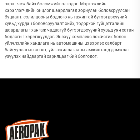
зэрэг явж байх боломжийг олгодог. Мэргэжлийн
хэрэглэгчдийн онцлог шаардлагад зориулан боловсруулсан
буцаалт, солилцооны бодлого нь гажигтай бүтээгдэхүүний
хувьд хурдан боловсруулалт хийх, тодорхой гүйцэтгэлийн
шаардлагыг хангаж чадаагүй бүтээгдэхүүний хувьд уян хатан
бодлогыг хэрэгжүүлдэг. Энэхүү комплекс ложистик болон
үйлчлэлийн хандлага нь автомашины цэвэрлэх салбарт
байгууллагын өсөлт, үйл ажиллагааны амжилтанд дэмжлэг
үзүүлэх найдвартай харилцааг бий болгодог.