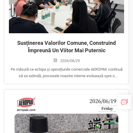
Susținerea Valorilor Comune, Construind
Împreună Un Viitor Mai Puternic
2026/06/25
Pe măsură ce echipa și operațiunile comerciale AEROPAK continuă
să se extindă, procesele noastre interne evoluează spre o
profesionalism mai ridicat și excelentă operațională.
Pentru a ne asigura că cultura corporativă rămâne în pas cu
creșterea afacerii noastre, ne reexaminăm și consolidăm valorile
fundamentale care stau la baza identității noastre.