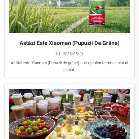
Astăzi Este Xiaoman (Pupuzii De Grâne)
2026/05/21
Astăzi este Xiaoman (Pupuzii de grâne) – al optulea termen solar al
anului.
În tradiția chineză, Xiaoman înseamnă «grânele se umplu, dar nu
sunt încă coapte». Este o perioadă de creștere, speranță și progres
liniștit – când natura își adună forța pentru...