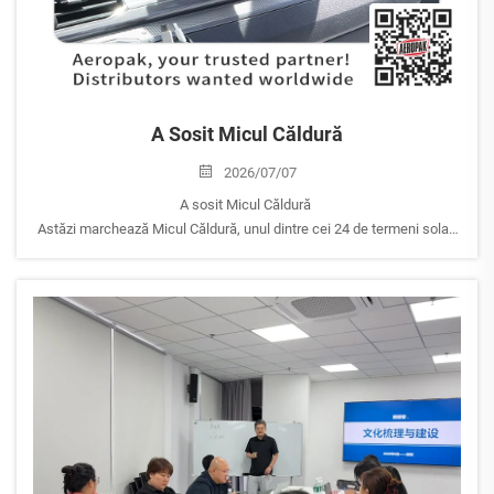
A Sosit Micul Căldură
2026/07/07
A sosit Micul Căldură
Astăzi marchează Micul Căldură, unul dintre cei 24 de termeni solari
tradiționali chinezi, semnalând începutul celor mai fierbinți zile ale
verii.
Pe măsură ce temperaturile cresc, AEROPAK dorește să vă
reamintească tuturor să luați măsuri suplimentare...