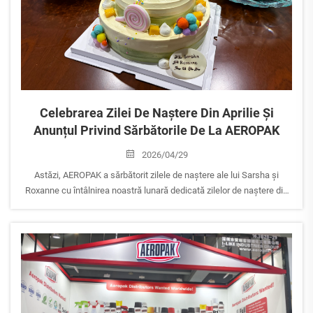
Celebrarea Zilei De Naștere Din Aprilie Și
Anunțul Privind Sărbătorile De La AEROPAK
2026/04/29
Astăzi, AEROPAK a sărbătorit zilele de naștere ale lui Sarsha și
Roxanne cu întâlnirea noastră lunară dedicată zilelor de naștere din
aprilie. Le dorim amândurora o zi de naștere foarte fericită, precum și
continuarea creșterii, succesului și a momentelor minunate în cadrul
AEROPAK.
În același timp, înainte de sărbătorile de Ziua Muncii...