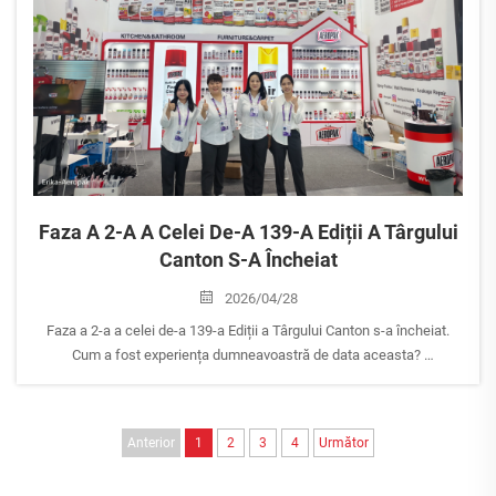
Faza A 2-A A Celei De-A 139-A Ediții A Târgului
Canton S-A Încheiat
2026/04/28
Faza a 2-a a celei de-a 139-a Ediții a Târgului Canton s-a încheiat.
Cum a fost experiența dumneavoastră de data aceasta?
AEROPAK a participat atât la Faza 1, cât și la Faza 2, iar acum intrăm
în etapa de urmărire post-târg. Echipa noastră analizează activ
rezultatele expoziției...
Anterior
1
2
3
4
Următor