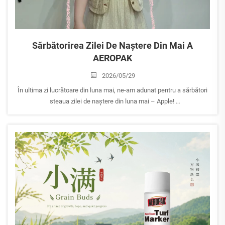
Sărbătorirea Zilei De Naștere Din Mai A
AEROPAK
2026/05/29
În ultima zi lucrătoare din luna mai, ne-am adunat pentru a sărbători
steaua zilei de naștere din luna mai – Apple!
Ca unul dintre membrii cei mai veseli și disponibili ai familiei
AEROPAK, Apple aduce întotdeauna energie pozitivă echipei și este
mereu pregătit să ofere ajutorul său...