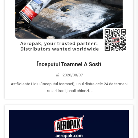
Începutul Toamnei A Sosit
2026/08/07
Astăzi este Liqiu (Începutul toamnei), unul dintre cele 24 de termeni
solari tradiționali chinezi.
Deși vremea poate rămâne încă călduroasă, Liqiu simbolizează
începutul toamnei și o tranziție treptată de la căldura verii spre o
nouă...