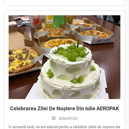
(Auto Aftermarket Guangzhou 2026).
Alăturați-vă nouă pentru a explora cele mai recente soluții aerosol
pentru întreținerea autovehiculelor, uz casnic și sp...
Celebrarea Zilei De Naștere Din Iulie AEROPAK
2026/07/23
În această lună, ne-am adunat pentru a sărbători zilele de naștere ale