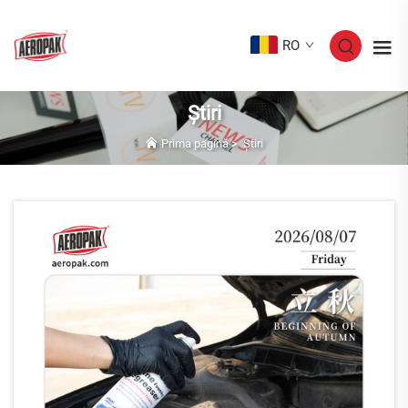
RO
Știri
Prima pagină
>
Știri