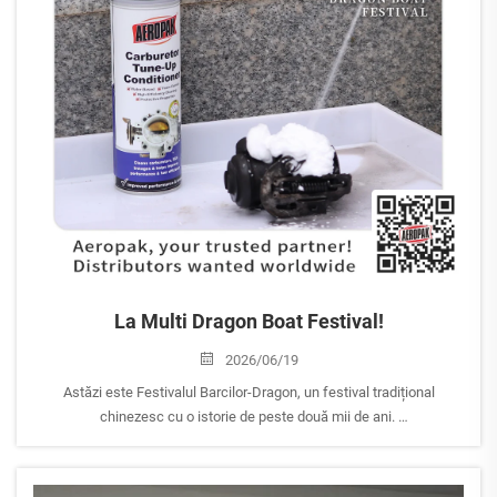
La Multi Dragon Boat Festival!
2026/06/19
Astăzi este Festivalul Barcilor-Dragon, un festival tradițional
chinezesc cu o istorie de peste două mii de ani.
Cele mai cunoscute activități ale Festivalului Barcilor-Dragon sunt
cursele de barci-dragon și consumul de zongzi (bucăți de orez
lipicios învelite în frunze de bambus), simbolizând unitatea, curajul și