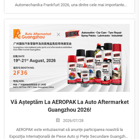
Automechanika Frankfurt 2026, una dintre cele mai importante
târguri internaționale ale pieselor de schimb auto.
Dată: 8–12 septembrie 2026Exponenți: AEROPAK USA INCSală: 12.0
| Stand D59BLocația: Ludwig-Er...
Vă Așteptăm La AEROPAK La Auto Aftermarket
Guangzhou 2026!
2026/07/28
AEROPAK este entuziasmat să anunțe participarea noastră la
Expoziția Internațională de Piese Auto și Piețe Secundare Guangzhou