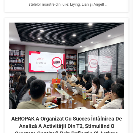
stelelor noastre din iulie: Liying, Lian și Angel!
Vă mulțumim pentru dedicare, pozitivitate și pentru contribuțiile unice
pe care fiecare dintre voi le aduce familiei AEROPAK. Este pasiunea
și spiritul de echipă...
AEROPAK A Organizat Cu Succes Întâlnirea De
Analiză A Activității Din T2, Stimulând O