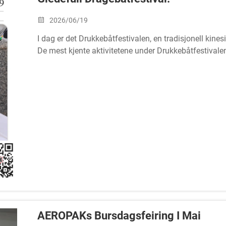
2026/06/19
I dag er det Drukkebåtfestivalen, en tradisjonell kines
De mest kjente aktivitetene under Drukkebåtfestivale
(klisteraktige risdumpler), som symboliserer æresmi
Yuan.
AEROPAKs Bursdagsfeiring I Mai