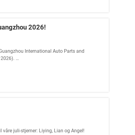
uangzhou 2026!
Guangzhou International Auto Parts and
 2026).
or bilpleie, hjemmebruk og sp...
våre juli-stjerner: Liying, Lian og Angel!