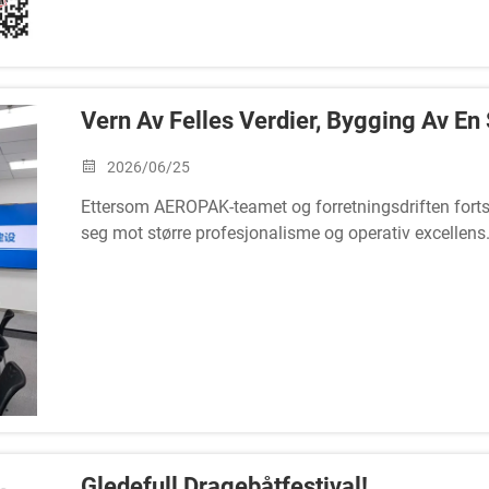
Vern Av Felles Verdier, Bygging Av E
2026/06/25
Ettersom AEROPAK-teamet og forretningsdriften fortset
seg mot større profesjonalisme og operativ excellens
For å sikre at vår bedriftskultur holder tritt med vår
kulturutviklingsprosess som fokuserer på å styrke vår
samarbeidsorientert miljø.
Gledefull Dragebåtfestival!