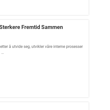
n Sterkere Fremtid Sammen
ter å utvide seg, utvikler våre interne prosesser
.
 forretningsvekst, gjennomgår vi en omfattende
e felles verdier og fremme et mer