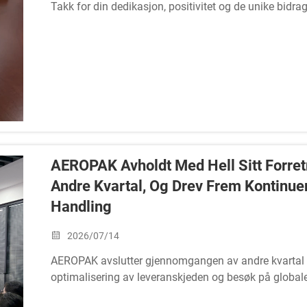
Takk for din dedikasjon, positivitet og de unike bidra
lidenskap og samarbeid...
AEROPAK Avholdt Med Hell Sitt Forr
Andre Kvartal, Og Drev Frem Kontinue
Handling
2026/07/14
AEROPAK avslutter gjennomgangen av andre kvartal me
optimalisering av leveranskjeden og besøk på globale
kundebesøk i Sørøst-Asia.