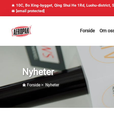
10C, Bo Xing-bygget, Qing Shui He 1Rd, Luohu-district, 
[email protected]
Forside
Om os
Nyheter
Forside
>
Nyheter