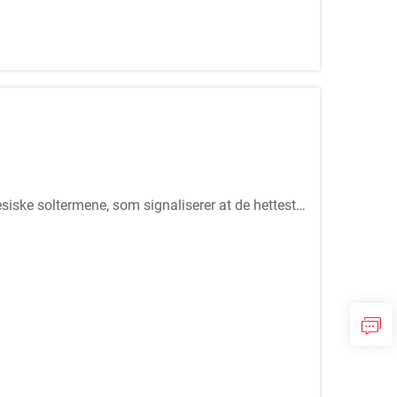
nesiske soltermene, som signaliserer at de hetteste
le om å ta ekstra...