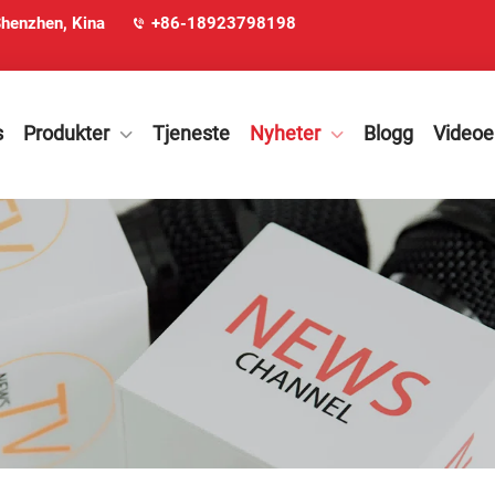
Shenzhen, Kina
+86-18923798198
s
Produkter
Tjeneste
Nyheter
Blogg
Videoe