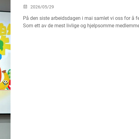
2026/05/29
På den siste arbeidsdagen i mai samlet vi oss for å f
Som ett av de mest livlige og hjelpsomme medlemmen
positiv energi til teamet og er alltid klar til å hjelpe til