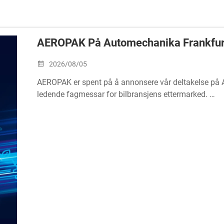
AEROPAK På Automechanika Frankfurt 
2026/08/05
AEROPAK er spent på å annonsere vår deltakelse på 
ledende fagmessar for bilbransjens ettermarked.
Dato: 8.–12. september 2026Utstiller: AEROPAK USA I