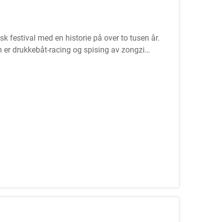
isk festival med en historie på over to tusen år.
n er drukkebåt-racing og spising av zongzi
nne av den kinesiske dikteren og statsmannen Qu