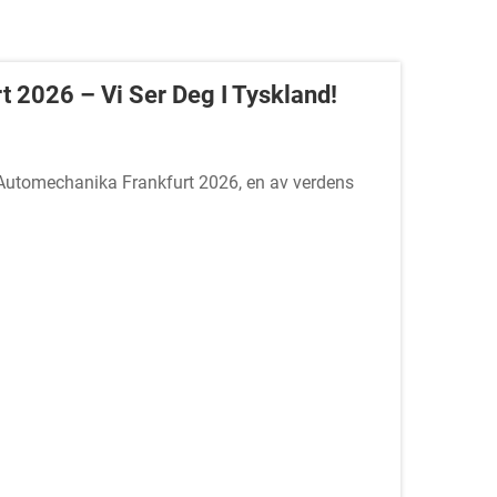
2026 – Vi Ser Deg I Tyskland!
Automechanika Frankfurt 2026, en av verdens
NCHall: 12.0 | Stand D59BSted: Ludwig-Er...