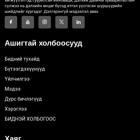
хөгжүүлэлтэд суурилсан инноваци, дэлхий дахины хуваарилалтын
сүлжээ нь дэлхийн өнцөг бүсэд итгэл үүсгэсэн шүршүүрийн
шийдлийг хүргэдэг. Дэлгэрэнгүй мэдээлэл авах.
Ашигтай холбоосууд
Бидний тухайд
Бүтээгдэхүүнүүд
Үйлчилгээ
Мэдээ
Дүрс бичлэгүүд
Хэрэглээ
БИДНЭЙ ХОЛБОГООС
Хаяг