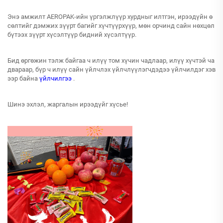
Энэ амжилт AEROPAK-ийн үргэлжлүүр хурдныг илтгэн, ирээдүйн ө
сөлтийг дэмжих зүүрт багийг хүчтүүрхүүр, мөн орчинд сайн нөхцөл
бүтээх зүүрт хүсэлтүүр бидний хүсэлтүүр.
Бид өргөжин тэлж байгаа ч илүү том хүчин чадлаар, илүү хүчтэй ча
двараар, бүр ч илүү сайн үйлчлэх үйлчлүүлэгчдэдээ үйлчилдэг хэв
ээр байна
үйлчилгээ
.
Шинэ эхлэл, жаргалын ирээдүйг хүсье!