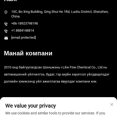
10C, Bo Xing Building, Qing Shui He 1Rd, Luohu District, Shenzhen,
China
+86-18923798198
+1 8884148814
[email protected]
Манай компани
2010 онд байгуулагдсан Шэньжэнь i-Like Fine Chemical Co., Ltd нь
автомашиний үйлчилгээ, будаг, гэр ахуйн хэрэгсэл үйлдвэрлэдэг
дэлхийн хэмжээнд үйл ажиллагаа явуулдаг компани юм.
We value your privacy
We use cookies and similar tools to provide our services. If you