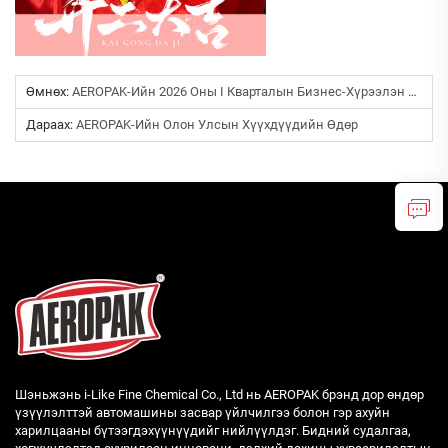
Өмнөх:
AEROPAK-Ийн 2026 Оны I Кварталын Бизнес-Хүрээлэн Үзэх: Аэрозоль Үйлдвэрлэгчдийн Дэлхийн Зах Зүйлд Тархалт
Дараах:
AEROPAK-Ийн Олон Улсын Хүүхдүүдийн Өдөр
Шэньжэнь i-Like Fine Chemical Co., Ltd нь AEROPAK брэнд дор өндөр
үзүүлэлттэй автомашины засвар үйлчилгээ болон гэр ахуйн
харилцааны бүтээгдэхүүнүүдийг нийлүүлдэг. Бидний судалгаа,