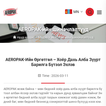
MN
AEROPAK-ийн шинэчлэлтүүд
Нүүр хуудас
>
Мэдээ
>
AEROPAK-ийн шинэчлэлтүүд
AEROPAK-Ийн Өргөтгөл – Хоёр Дахь Алба Зүүрт
Барилга Бүтээл Эхлэв
Time : 2026-03-11
AEROPAK өсөж байна – мөн бидний хоёр дахь алба зүүрт барилга бү
тээл албан ёсоор эхлэв гэдгийг та нарын дунд хуваалцаж байна! Эн
э өргөтгөл бидний алба зүүрт газрын хэмжээг хоёр дахин нэмж, би
дний баг, мөн бидний бизнесд сонирхолтой шинэ бүлүүд нээх юм.