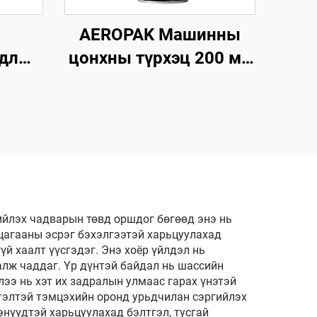
AEROPAK Машинны
удлын
цонхны түрхэц 200 мл
Будагдахгүй авто
н
цонхны түрхэгч спрей
 Олон
н
ийлэх чадварын төвд оршдог бөгөөд энэ нь
цагааны эсрэг бэхэлгээтэй харьцуулахад
й хаалт үүсгэдэг. Энэ хоёр үйлдэл нь
алж чаддаг. Үр дүнтэй байдал нь шассийн
лээ нь хэт их задралын улмаас гарах үнэтэй
тэлтэй тэмцэхийн оронд урьдчилан сэргийлэх
энүүдтэй харьцуулахад бэлтгэл, тусгай