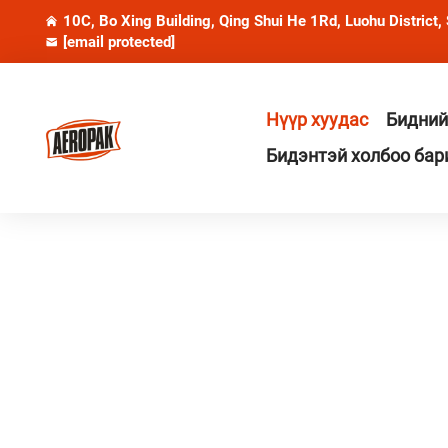
10C, Bo Xing Building, Qing Shui He 1Rd, Luohu District,
[email protected]
Нүүр хуудас
Бидний
Бидэнтэй холбоо бар