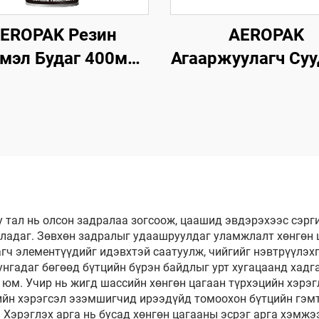
EROPAK Резин
AEROPAK
мэл Будаг 400мл
Агааржуулагч Су
Аэрозоль 390г
Эд Анги ба
лгаж Болох Будаг
Цэцэрлэгий
уй дээр Ашиглах
Цэвэрлэгч 500мл
Зориулалттай
Зориулалты
Цэвэрлэгч
у тал нь олсон задралаа зогсоож, цаашид эвдэрэхээс сэрг
ладаг. Зөвхөн задралыг удаашруулдаг уламжлалт хөнгөн 
гч элементүүдийг идэвхтэй саатуулж, чийгийг нэвтрүүлэхгү
нгадаг бөгөөд бүтцийн бүрэн байдлыг урт хугацаанд хадг
 юм. Учир нь жигд шассийн хөнгөн цагаан түрхэцийн хэрэг
рийн хэрэгсэл эзэмшигчид ирээдүйд томоохон бүтцийн гэм
Хэрэглэх арга нь бусад хөнгөн цагааны эсрэг арга хэмжэ