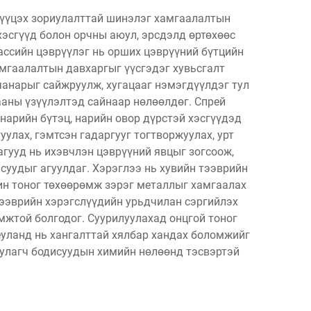
ргүүцэх зориулалттай шинэлэг хамгаалалтын
эсгүүд болон орчны аюул, эрсдэлд өртөхөөс
ассийн цэврүүлэг нь орших цэврүүний бүтцийн
амгаалалтын давхаргыг үүсгэдэг хувьсгалт
чанарыг сайжруулж, хугацааг нэмэгдүүлдэг тул
ааны үзүүлэлтэд сайнаар нөлөөлдөг. Спрей
нарийн бүтэц, нарийн овор дүрстэй хэсгүүдэд
улах, гэмтсэн гадаргууг тогтворжуулах, урт
гууд нь ихэвчлэн цэврүүний явцыг зогсоож,
исуудыг агуулдаг. Хэрэглээ нь хувийн тээврийн
ин тоног төхөөрөмж зэрэг металлыг хамгаалах
тээврийн хэрэгслүүдийн урьдчилан сэргийлэх
мжтой болгодог. Суурилуулахад онцгой тоног
уланд нь хангалттай хялбар хандах боломжийг
уулагч бодисуудын химийн нөлөөнд тэсвэртэй