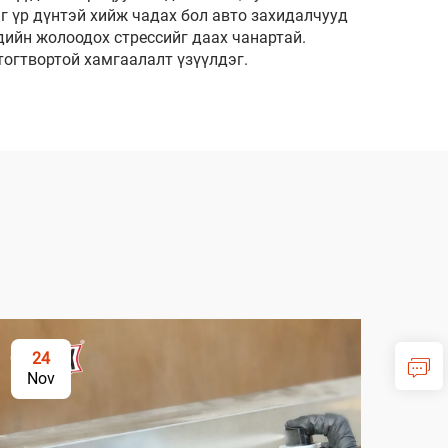
 үр дүнтэй хийж чадах бол авто захидалчууд
дийн жолоодох стрессийг даах чанартай.
тогтвортой хамгаалалт үзүүлдэг.
24
2
Nov
No