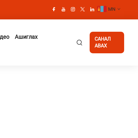
MN
део
Ашиглах
САНАЛ
АВАХ