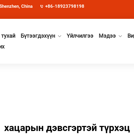
 Shenzhen, China
+86-18923798198
 тухай
Бүтээгдэхүүн
Үйлчилгээ
Мэдээ
Ви
их
хацарын дэвсгэртэй түрхэц