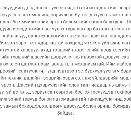
гслүүдийн доод хэсэгт үүссэн идэвхтэй исэлдэлтийг эсэ
сруулсан автомашинд зориулсан бүтээгдэхүүн нь металл х
алалт ба эмчилгээний өргөн боломжийг санал болгодог. Ш
эдүйн исэлдэлтийг саатуулах туршлагаар баталгаажсан х
н найрлагууд нанотехнологийн авъяасыг ашиглан наалдах 
бэлзэл зэрэг хэт ядаргаатай нөхцөлд ч гэсэн үйл ажиллаг
лтууртай харьцуулахад тээврийн хэрэгслийн доод хэсгийн 
ийн түвшний шассийн цэврүүлэг нь идэвхтэй цэврүүг саату
гох олон шатлалт хамгаалалтын механизмтай. Ийм найрла
ррозийг саатуулагч, гүнд нэвтрэх тос, бүрхүүл үүсгэгч бод
уйн техник, далайн тээврийн хэрэгсэл, аж үйлдвэрийн маш
лгэрсэн. Шассийн цэврүүлэгийн олон талт чадвар нь шинэ 
үүтэй детальд зориулсан сэргээн босгох төслүүдэд тохиро
илгээний төвүүд болон автомашинтай танилцуулагчид хоё
ах, замын бохирдол, хөлдөөгч давсууд болон орчны бохирд
байдаг.