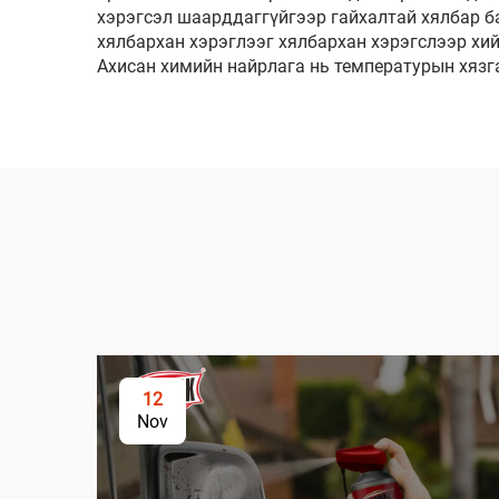
хэрэгсэл шаарддаггүйгээр гайхалтай хялбар б
хялбархан хэрэглээг хялбархан хэрэгслээр хий
Ахисан химийн найрлага нь температурын хязга
12
Nov