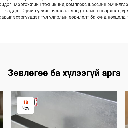
айдаг. Мэргэжлийн техникчид комплекс шассийн эмчилгээг
ж чаддаг. Орчин үеийн ачаалал, доод талын цэвэрлэлт, ер
арыг эсэргүүцдэг тул улирлын өөрчлөлт ба хүнд нөхцөлд 
Зөвлөгөө ба хүлээгүй арга
18
Nov