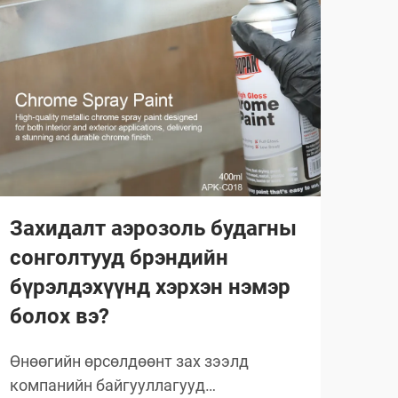
Захидалт аэрозоль будагны
Ма
сонголтууд брэндийн
ний
бүрэлдэхүүнд хэрхэн нэмэр
Маш
болох вэ?
ажил
хэр
Өнөөгийн өрсөлдөөнт зах зээлд
Цааш
хан
компанийн байгууллагууд