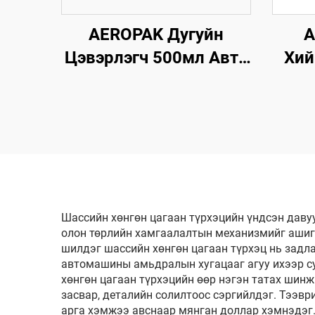
AEROPAK Дугуйн
A
Цэвэрлэгч 500мл Авто
Хий
Анивч 510г Дугуйг
Цэвэрлэх Зориулсан
Ари
Машины Цэвэрлэгч
Дуг
Шассийн хөнгөн цагаан түрхэцийн үндсэн даву
олон төрлийн хамгаалалтын механизмийг ашиг
шилдэг шассийн хөнгөн цагаан түрхэц нь задла
автомашины амьдралын хугацааг агуу ихээр су
хөнгөн цагаан түрхэцийн өөр нэгэн татах шинж
засвар, деталийн солилтоос сэргийлдэг. Тээв
арга хэмжээ авснаар мянган доллар хэмнэдэг. 