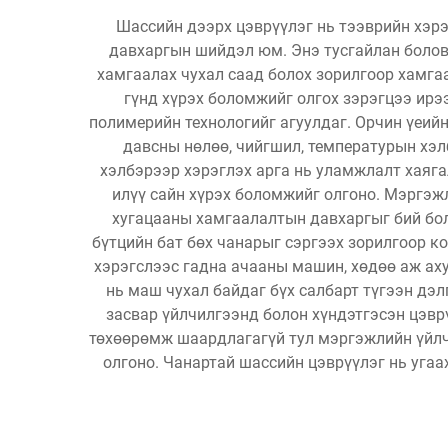
Шассийн дээрх цэврүүлэг нь тээврийн хэрэ
давхаргын шийдэл юм. Энэ тусгайлан болов
хамгаалах чухал саад болох зорилгоор хамга
гүнд хүрэх боломжийг олгох зэрэгцээ ирэ
полимерийн технологийг агуулдаг. Орчин үеий
давсны нөлөө, чийгшил, температурын хэл
хэлбэрээр хэрэглэх арга нь уламжлалт хаяга
илүү сайн хүрэх боломжийг олгоно. Мэргэжл
хугацааны хамгаалалтын давхаргыг бий бол
бүтцийн бат бөх чанарыг сэргээх зорилгоор ко
хэрэгслээс гадна ачааны машин, хөдөө аж ах
нь маш чухал байдаг бүх салбарт түгээн дэ
засвар үйлчилгээнд болон хүндэтгэсэн цэвр
төхөөрөмж шаардлагагүй тул мэргэжлийн үйлч
олгоно. Чанартай шассийн цэврүүлэг нь уга