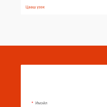
цэвэрлэгээний стандартыг давах
Цааш үзэх
чанартай үр дүнг гаргаж, өөрсдийн нэр
хүндийг бий болгосон. Тэд сонгож буй
бараанууд нь таамаглаж сонгосон биш
харин туршлагаар баталгаажсан,
өөрсдийн үр дүнтэй байдлыг нотолсон
шийдлүүд юм.
Имэйл