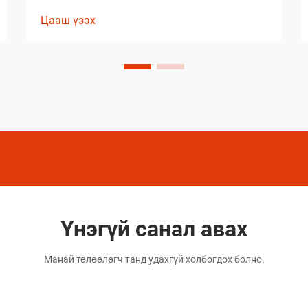
шийдлийг сонгохдоо тэсвэрт чанар,
Цааш үзэх
хэрэглэх хялбар байдал, ажиллагааны
онцлогийг анхаарч үзэх
шаардлагатай. Хуванцар будагны
орчин үеийн технологи
мэргэжилтнүүдийн ажлын аргачлалыг
шилжүүлэн хувиргасан...
Үнэгүй санал авах
Манай төлөөлөгч танд удахгүй холбогдох болно.