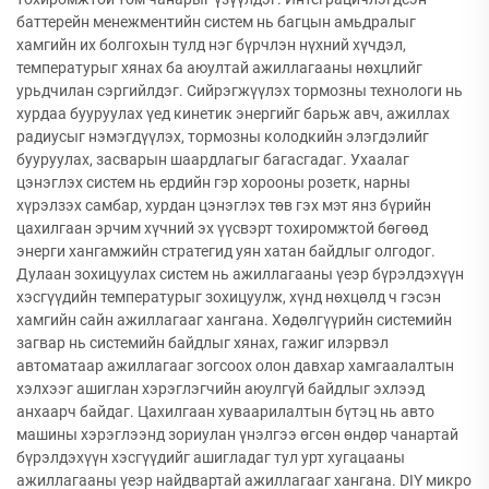
баттерейн менежментийн систем нь багцын амьдралыг
хамгийн их болгохын тулд нэг бүрчлэн нүхний хүчдэл,
температурыг хянах ба аюултай ажиллагааны нөхцлийг
урьдчилан сэргийлдэг. Сийрэгжүүлэх тормозны технологи нь
хурдаа бууруулах үед кинетик энергийг барьж авч, ажиллах
радиусыг нэмэгдүүлэх, тормозны колодкийн элэгдэлийг
бууруулах, засварын шаардлагыг багасгадаг. Ухаалаг
цэнэглэх систем нь ердийн гэр хорооны розетк, нарны
хүрэлзэх самбар, хурдан цэнэглэх төв гэх мэт янз бүрийн
цахилгаан эрчим хүчний эх үүсвэрт тохиромжтой бөгөөд
энерги хангамжийн стратегид уян хатан байдлыг олгодог.
Дулаан зохицуулах систем нь ажиллагааны үеэр бүрэлдэхүүн
хэсгүүдийн температурыг зохицуулж, хүнд нөхцөлд ч гэсэн
хамгийн сайн ажиллагааг хангана. Хөдөлгүүрийн системийн
загвар нь системийн байдлыг хянах, гажиг илэрвэл
автоматаар ажиллагааг зогсоох олон давхар хамгаалалтын
хэлхээг ашиглан хэрэглэгчийн аюулгүй байдлыг эхлээд
анхаарч байдаг. Цахилгаан хуваарилалтын бүтэц нь авто
машины хэрэглээнд зориулан үнэлгээ өгсөн өндөр чанартай
бүрэлдэхүүн хэсгүүдийг ашигладаг тул урт хугацааны
ажиллагааны үеэр найдвартай ажиллагааг хангана. DIY микро