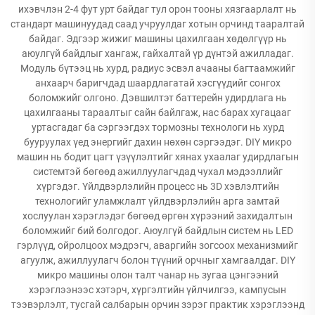
ихэвчлэн 2-4 фут урт байдаг тул орон тооны хязгаарлалт нь
стандарт машинуудад саад учруулдаг хотын орчинд тааралтай
байдаг. Эдгээр жижиг машины цахилгаан хөдөлгүүр нь
аюулгүй байдлыг хангаж, гайхалтай үр дүнтэй ажилладаг.
Модуль бүтээц нь хурд, радиус эсвэл ачааны багтаамжийг
анхаарч баригчдад шаардлагатай хэсгүүдийг сонгох
боломжийг олгоно. Дэвшилтэт баттерейн удирдлага нь
цахилгааны тараалтыг сайн байлгаж, нас барах хугацааг
уртасгадаг ба сэргээгдэх тормозны технологи нь хурд
бууруулах үед энергийг дахин нөхөн сэргээдэг. DIY микро
машин нь бодит цагт үзүүлэлтийг хянах ухаалаг удирдлагын
системтэй бөгөөд ажиллуулагчдад чухал мэдээллийг
хүргэдэг. Үйлдвэрлэлийн процесс нь 3D хэвлэлтийн
технологийг уламжлалт үйлдвэрлэлийн арга замтай
хослуулан хэрэглэдэг бөгөөд өргөн хүрээний захидалтын
боломжийг бий болгодог. Аюулгүй байдлын систем нь LED
гэрлүүд, ойролцоох мэдрэгч, аваргийн зогсоох механизмийг
агуулж, ажиллуулагч болон түүний орчныг хамгаалдаг. DIY
микро машины олон талт чанар нь зугаа цэнгээний
хэрэглээнээс хэтэрч, хүргэлтийн үйлчилгээ, кампусын
тээвэрлэлт, тусгай салбарын орчин зэрэг практик хэрэглээнд