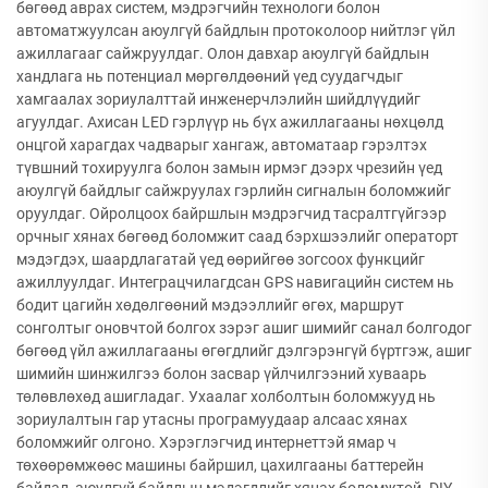
бөгөөд аврах систем, мэдрэгчийн технологи болон
автоматжуулсан аюулгүй байдлын протоколоор нийтлэг үйл
ажиллагааг сайжруулдаг. Олон давхар аюулгүй байдлын
хандлага нь потенциал мөргөлдөөний үед суудагчдыг
хамгаалах зориулалттай инженерчлэлийн шийдлүүдийг
агуулдаг. Ахисан LED гэрлүүр нь бүх ажиллагааны нөхцөлд
онцгой харагдах чадварыг хангаж, автоматаар гэрэлтэх
түвшний тохируулга болон замын ирмэг дээрх чрезийн үед
аюулгүй байдлыг сайжруулах гэрлийн сигналын боломжийг
оруулдаг. Ойролцоох байршлын мэдрэгчид тасралтгүйгээр
орчныг хянах бөгөөд боломжит саад бэрхшээлийг операторт
мэдэгдэх, шаардлагатай үед өөрийгөө зогсоох функцийг
ажиллуулдаг. Интеграцчилагдсан GPS навигацийн систем нь
бодит цагийн хөдөлгөөний мэдээллийг өгөх, маршрут
сонголтыг оновчтой болгох зэрэг ашиг шимийг санал болгодог
бөгөөд үйл ажиллагааны өгөгдлийг дэлгэрэнгүй бүртгэж, ашиг
шимийн шинжилгээ болон засвар үйлчилгээний хуваарь
төлөвлөхөд ашигладаг. Ухаалаг холболтын боломжууд нь
зориулалтын гар утасны програмуудаар алсаас хянах
боломжийг олгоно. Хэрэглэгчид интернеттэй ямар ч
төхөөрөмжөөс машины байршил, цахилгааны баттерейн