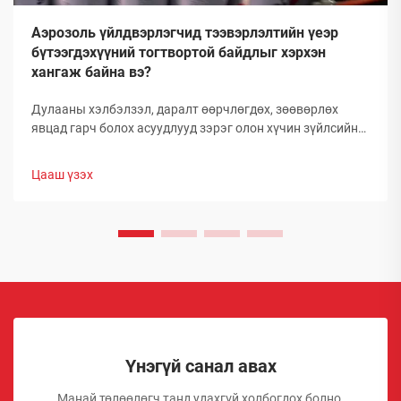
Аэрозоль үйлдвэрлэгчид тээвэрлэлтийн үеэр
бүтээгдэхүүний тогтвортой байдлыг хэрхэн
хангаж байна вэ?
Дулааны хэлбэлзэл, даралт өөрчлөгдөх, зөөвөрлөх
явцад гарч болох асуудлууд зэрэг олон хүчин зүйлсийн
улмаас глобал аэрозолын салбар нь тээвэрлэлтийн
үеэр бүтээгдэхүүний бүрэлдэхүүн хэсгийн бүтэн
Цааш үзэх
байдлыг хадгалахад тооless дундаа сорилтуудтай
тулгардаг. Иймд аэрозол үйлдвэрлэгчид
бүтээгдэхүүний чанарыг хамгаалахын тулд комплекс
арга хэмжээ авах шаардлагатай.
Үнэгүй санал авах
Манай төлөөлөгч танд удахгүй холбогдох болно.