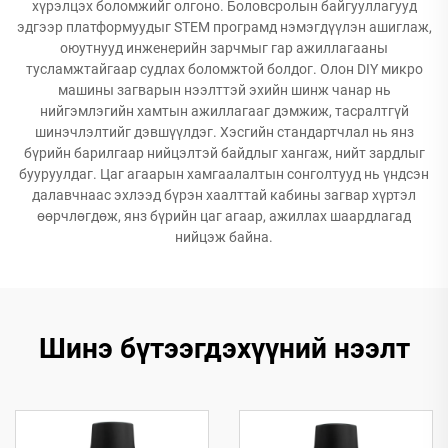
хүрэлцэх боломжийг олгоно. Боловсролын байгууллагууд
эдгээр платформуудыг STEM програмд нэмэгдүүлэн ашиглаж,
оюутнууд инженерийн зарчмыг гар ажиллагааны
тусламжтайгаар судлах боломжтой болдог. Олон DIY микро
машины загварын нээлттэй эхийн шинж чанар нь
нийгэмлэгийн хамтын ажиллагааг дэмжиж, тасралтгүй
шинэчлэлтийг дэвшүүлдэг. Хэсгийн стандартчлал нь янз
бүрийн барилгаар нийцэлтэй байдлыг хангаж, нийт зардлыг
бууруулдаг. Цаг агаарын хамгаалалтын сонголтууд нь үндсэн
далавчнаас эхлээд бүрэн хаалттай кабины загвар хүртэл
өөрчлөгдөж, янз бүрийн цаг агаар, ажиллах шаардлагад
нийцэж байна.
Шинэ бүтээгдэхүүний нээлт