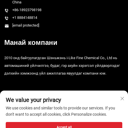
China
+86-18923798198
+1 8884148814
[email protected]
Манай компани
2010 онд байгуулагдсан Шэньжэнь i-Like Fine Chemical Co., Ltd нь
автомашиний үйлчилгээ, будаг, гэр ахуйн хэрэгсэл үйлдвэрлэдэг
дэлхийн хэмжээнд үйл ажиллагаа явуулдаг компани юм.
We value your privacy
We use cookies and similar tools to provide our services. If you
don't want to accept all cookies, click Personalize cookies.
Зохиогчийн эрх © 2025 Шэньжэнь i-Like Fine Chemical Co., Ltd. Бүх
эрх хуулиар хамгаалагдсан. -
Нууцлалын бодлого
Accept all