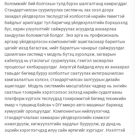
боломжийг бий болгохын тулд бүрэн шалгалтанд хамрагддаг.
Стандартчилсан суурилуулах систем нь зах зээл дээрх
захидал үйлдвэрлэх төслүүдтэй холбоотой нарийн төвөгтэй
байдлыг арилгадаг тул баригчид үйлдвэрлэлтийн бэрхшээлд
бус, харин үзүүлэлтийг сайжруулах асуудалд анхаарлаа
хандуулах боломжтой болдог. Энэ арга нь професиональ
аргаар үйлдвэрлэсэн компонентийг ашигласнаар барилтын
цагийг ихэд багасгаж, нийт барилтын чанарыг сайжруулдаг.
Цахилгаан системд ч модуль бүтэц хүрэлцэж, загварын
кабелууд нь утаслагыг суурилуулах, гэмтэл засварлах
процессыг хялбаршуулдаг. Аюулгүй байдалд илүү их анхаарал
тавьдаг бөгөөд буруу холболтыг саатуулах интеграцчилсан
хамгаалалтын хэлхээ, стандартчилсан залгуурын дизайн
ашигладаг. Модуль системийн масштаблах чадвар нь энгийн
саатлын тээврийн хэрэгсэлээс эхлээд нарийн судалгааны
платформ хүртэлх төслүүдэд тохиромжтой бөгөөд техникийн
ямар ч түвшинд байсан ч DIY микро авто машиныг барихад
хүмүүсийг оролцуулдаг. Компонентын нийлүүлэгчид
стандартчлалаас хамааран үйлдвэрлэлийн хэмжээг
нэмэгдүүлж, хөгжүүлэлтийн зардлыг бууруулж, үр дүнд нь
эцсийн хэрэглэгчдэд илүү сайн өртөгийг хүргэдэг. Нээлттэй