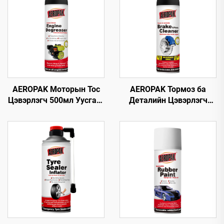
AEROPAK Моторын Тос
AEROPAK Тормоз ба
Цэвэрлэгч 500мл Уусгагч
Деталийн Цэвэрлэгч
суулгасан Машины
500мл 360° Вентиль
Цэвэрлэгч Тос Цэвэрлэх
Секунд хугацаанд
Хэрэгсэл
Цэвэрлэнэ Тормозын
Хувьд