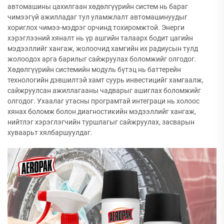
автомашины цахилгаан хөдөлгүүрийн систем нь бараг
чимээгүй ажилладаг тул уламжлалт автомашинуудыг
хориглох чимээ-мэдрэг орчинд тохиромжтой. Энерги
хэрэглээний хяналт нь үр ашгийн талаарх бодит цагийн
мэдээллийг хангаж, жолоочид хамгийн их радиусын тулд
жолоодох арга барилыг сайжруулах боломжийг олгодог.
Хөдөлгүүрийн системийн модуль бүтэц нь баттерейн
технологийн дэвшилтэй хамт суурь инвестицийг хамгаалж,
сайжруулсан ажиллагааны чадварыг ашиглах боломжийг
олгодог. Ухаалаг утасны програмтай интеграци нь холоос
хянах боломж болон диагностикийн мэдээллийг хангаж,
нийтлэг хэрэглэгчийн туршлагыг сайжруулах, засварын
хуваарьт хялбаршуулдаг.