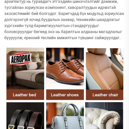
архитектур нь гуравдагч этгээдийн шинэчлэлтийг дэмжиж,
тусгайлан зориулсан компонент, хавсралтуудын идэвхтэй
экосистемийг бий болгодог. Баригчдад бүх модульд зориулсан
дэлгэрэнгүй зочид буудалын заавар, техникийн шаардлагыг
хүргэхийн тулд баримтжуулалтын стандартуудыг
боловсруулдаг бөгөөд энэ нь барилтын алдааны магадлалыг
бууруулж, ерөнхий төслийн амжилтын түвшинг сайжруулдаг.