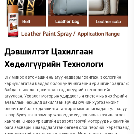
Дэвшилтэт Цахилгаан
Хөдөлгүүрийн Технологи
DIY микро автомашин нь агуу чадварыг хангаж, экологийн
хариуцлагатай байдал болон үйлчилгээний үр ашгийг хадгалж
байдаг шинэлэг цахилгаан хөдөлгүүрийн технологийг
агуулсан. Ухаалаг моторын удирдлагын систем нь янз бүрийн
ачааллын нөхцөлд цахилгаан эрчим хүчний хүртээмжийг
оновчтой болгох дэвшилтэт алгоритмыг ашигладаг тул налуу
газар буюу тэгш замаар жолоодох үед лав чанга ажиллагааг
хангана. Өндөр үр ашгийн цэвэрлэгээгүй моторууд нь хамгийн
бага засварын шаардлагатай бөгөөд олон төрлийн хэрэглээнд
тохиромжтой том чанарыг үзүүлдэг. Интеграцичлэгдсэн