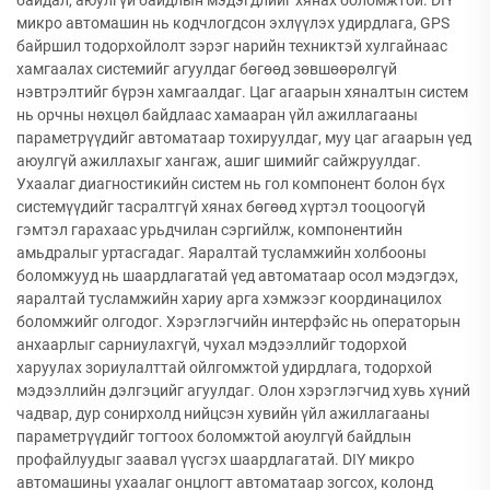
байдал, аюулгүй байдлын мэдэгдлийг хянах боломжтой. DIY
микро автомашин нь кодчлогдсон эхлүүлэх удирдлага, GPS
байршил тодорхойлолт зэрэг нарийн техниктэй хулгайнаас
хамгаалах системийг агуулдаг бөгөөд зөвшөөрөлгүй
нэвтрэлтийг бүрэн хамгаалдаг. Цаг агаарын хяналтын систем
нь орчны нөхцөл байдлаас хамааран үйл ажиллагааны
параметрүүдийг автоматаар тохируулдаг, муу цаг агаарын үед
аюулгүй ажиллахыг хангаж, ашиг шимийг сайжруулдаг.
Ухаалаг диагностикийн систем нь гол компонент болон бүх
системүүдийг тасралтгүй хянах бөгөөд хүртэл тооцоогүй
гэмтэл гарахаас урьдчилан сэргийлж, компонентийн
амьдралыг уртасгадаг. Яаралтай тусламжийн холбооны
боломжууд нь шаардлагатай үед автоматаар осол мэдэгдэх,
яаралтай тусламжийн хариу арга хэмжээг координацилох
боломжийг олгодог. Хэрэглэгчийн интерфэйс нь операторын
анхаарлыг сарниулахгүй, чухал мэдээллийг тодорхой
харуулах зориулалттай ойлгомжтой удирдлага, тодорхой
мэдээллийн дэлгэцийг агуулдаг. Олон хэрэглэгчид хувь хүний
чадвар, дур сонирхолд нийцсэн хувийн үйл ажиллагааны
параметрүүдийг тогтоох боломжтой аюулгүй байдлын
профайлуудыг заавал үүсгэх шаардлагатай. DIY микро
автомашины ухаалаг онцлогт автоматаар зогсох, колонд