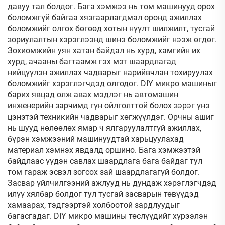
давуу тал болдог. Бага хэмжээ нь том машинууд орох
боломжгүй байгаа хязгаарлагдмал оронд ажиллах
боломжийг олгох бөгөөд хотын нүүлт шилжилт, тусгай
зориулалтын хэрэглээнд шинэ боломжийг нээж өгдөг.
Зохиомжийн уян хатан байдал нь хурд, хамгийн их
хурд, ачааны багтаамж гэх мэт шаардлагад
нийцүүлэн ажиллах чадварыг нарийвчлан тохируулах
боломжийг хэрэглэгчдэд олгодог. DIY микро машиныг
барих явцад олж авах мэдлэг нь автомашин
инженерийн зарчимд гүн ойлголттой болох зэрэг үнэ
цэнэтэй техникийн чадварыг хөгжүүлдэг. Орчны ашиг
нь шууд нөлөөлөх ямар ч ялгаруулалтгүй ажиллах,
бүрэн хэмжээний машинуудтай харьцуулахад
материал хэмнэх явдалд оршино. Бага хэмжээтэй
байдлаас үүдэн савлах шаардлага бага байдаг тул
том гараж эсвэл зогсох зай шаардлагагүй болдог.
Засвар үйлчилгээний ажлууд нь дундаж хэрэглэгчдэд
илүү хялбар болдог тул тусгай засварын төвүүдэд
хамаарах, тэдгээртэй холбоотой зардлуудыг
багасгадаг. DIY микро машины төслүүдийг хүрээлэн