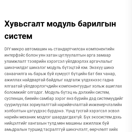
Хувьсгалт модуль барилгын
систем
DIY микро автомашин нь стандартчилсан компонентийн
интерфэйс болон уян хатан цуглуулалтын арга замаар
уламжлалт тээврийн хэрэгсэл үйлдвэрлэх аргачлалыг
шинэчилдэг шинэлэг модуль бүтэцтэй юм. Энэхүү шинэ
санаачилга нь барьж буй хүмүүст бүтцийн бат бөх чанар,
ажиллах найдвартай байдлыг хадгалж үлдэхнээс гадна
ялгаатай үйлдвэрлэгчдийн компонентуудыг хольж ашиглах
боломжийг олгодог. Модуль бүтэц нь дэлхийн систем,
суспеншн, биеийн самбар зэрэг янз бүрийн дэд системүүдийг
суурилуулах зориулалттай нарийвчлалтай инженерчлэлийн
холболтын цэгүүдээс бүрдэнэ. Үүнд тусгай хэрэгсэл эсвэл
нарийн механик мэдлэг шаардагдахгүй. Бүх экосистем дэхь
нийцэлтийг хангахын тулд мөн машины ажиллаж буй
амьдралын туршид тасралтгүй шинэчлэлт, өөрчлөлт хийх