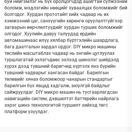
буй нийгэмлэг нь бүх оролцогчдод ашигтай сүлжээний
боломж, мэдлэгийн нөөцийг хуваалцах боломжийг бий
болгодог. Хурдан прототайп хийх чадвар нь их
хэмжээний цаг, санхүүгийн хөрөнгө оруулалтгүйгээр
загварын өөрчлөлтүүдийг хурдан турших боломжийг
олгодог. Хуулийн давуу талуудад ердийн
автомашинаас илүү хялбар бүртгэлийн шаардлага,
бага даатгалын зардал ордог. DIY микро машины
төслийн масштаблах чадвар нь энгийн цуглуулах
туршлагатай эхлэгчдөөс эхлээд шинэлэг шийдэлд
хүрэх дээд түвшний баригчид хүртэлх янз бүрийн
түвшний чадварыг хангасан байдаг. Барилгын
төлөвийг хянах боломжоор чанарын стандартыг
барилгын бүх явцад хадгалж, аюулгүй байдлыг
сайжруулдаг. DIY микро машин нь тусгаарлагдсан
навигацийн систем, дэвшилтэт баттерейн найрлага
зэрэг шинэ технологитой туршилт хийхэд төгс
платформ үзүүлдэг.