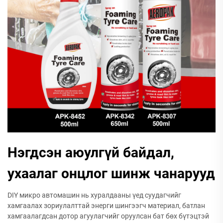
Нэгдсэн аюулгүй байдал,
ухаалаг онцлог шинж чанарууд
DIY микро автомашин нь хуралдааны үед суудагчийг
хамгаалах зориулалттай энерги шингээгч материал, батлан
хамгаалагдсан дотор агуулагчийг оруулсан бат бөх бүтэцтэй