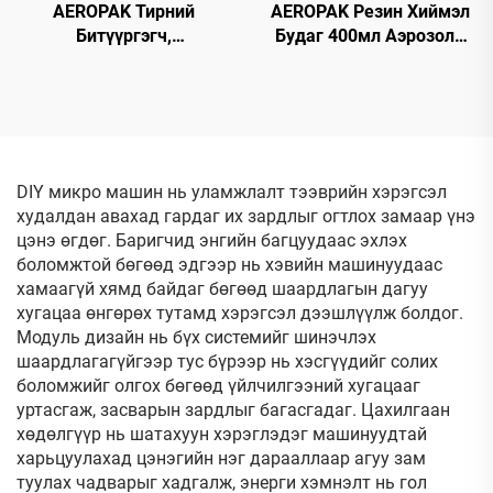
AEROPAK Тирний
AEROPAK Резин Хиймэл
Битүүргэгч,
Будаг 400мл Аэрозоль
Агааржуулагч 450мл
390г Арилгаж Болох
Тирний Яаралтай Засвар,
Будаг Дугуй дээр
Агааржуулалт Зовхон
Ашиглах Зориулалттай
Агаарын Компрессортой
Хамт Ашиглах
DIY микро машин нь уламжлалт тээврийн хэрэгсэл
худалдан авахад гардаг их зардлыг огтлох замаар үнэ
цэнэ өгдөг. Баригчид энгийн багцуудаас эхлэх
боломжтой бөгөөд эдгээр нь хэвийн машинуудаас
хамаагүй хямд байдаг бөгөөд шаардлагын дагуу
хугацаа өнгөрөх тутамд хэрэгсэл дээшлүүлж болдог.
Модуль дизайн нь бүх системийг шинэчлэх
шаардлагагүйгээр тус бүрээр нь хэсгүүдийг солих
боломжийг олгох бөгөөд үйлчилгээний хугацааг
уртасгаж, засварын зардлыг багасгадаг. Цахилгаан
хөдөлгүүр нь шатахуун хэрэглэдэг машинуудтай
харьцуулахад цэнэгийн нэг дарааллаар агуу зам
туулах чадварыг хадгалж, энерги хэмнэлт нь гол