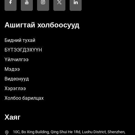
Ашигтай холбоосууд
Бидний тухай
БҮТЭЭГДЭХҮҮН
Үйлчилгээ
Мэдээ
Видеонууд
Хэрэглээ
Холбоо барилцах
Хаяг
10C, Bo Xing Building, Qing Shui He 1Rd, Luohu District, Shenzhen,