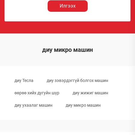
Илгээх
диу микро машин
диу Тесла
диу зэвэрдэггүй болгох машин
өөрөө хийх дугуйн шүр
диу жижиг машин
диу ухаалаг машин
диу микро машин