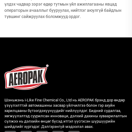
үлдэх чадвар зэрэг өдөр тутмын үйл ажиллагааны явцад
операторын ачааллыг бууруулах, нийтлэг аюулгүй байдлын
түвшинг сайжруулах боломжууд ордог.
Шэньжэнь i-Like Fine Chemical Co., Ltd нь AEROPAK брэнд дор өндөр
үзүүлэлттэй автомашины засвар үйлчилгээ болон гэр ахуйн
харилцааны бүтээгдэхүүнүүдийг нийлүүлдэг. Бидний судалгаа,
хөгжүүлэлтэд суурилсан инноваци, дэлхий дахины хуваарилалтын
сүлжээ нь дэлхийн өнцөг бүсэд итгэл үүсгэсэн шүршүүрийн
шийдлийг хүргэдэг. Дэлгэрэнгүй мэдээлэл авах.