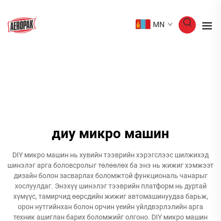
MN
диу микро машин
DIY микро машин нь хувийн тээврийн хэрэгслээс шилжихэд
шинэлэг арга боловсролыг төлөөлөх ба энэ нь жижиг хэмжээт
дизайн болон засварлах боломжтой функциональ чанарыг
хослуулдаг. Энэхүү шинэлэг тээврийн платформ нь дуртай
хүмүүс, тамирчид өөрсдийн жижиг автомашинуудаа барьж,
орон нутгийнхан болон орчин үеийн үйлдвэрлэлийн арга
техник ашиглан барих боломжийг олгоно. DIY микро машин