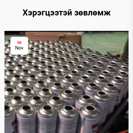
Хэрэгцээтэй зөвлөмж
06
Nov