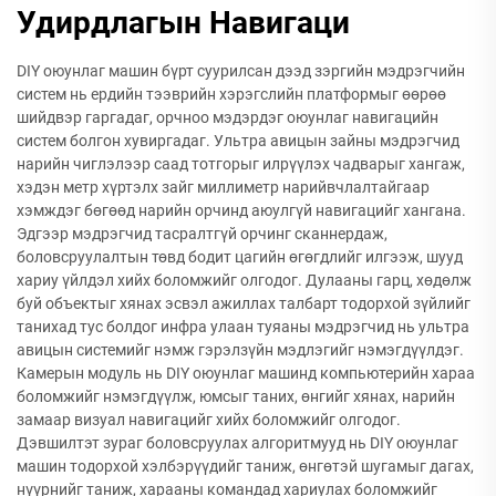
Удирдлагын Навигаци
DIY оюунлаг машин бүрт суурилсан дээд зэргийн мэдрэгчийн
систем нь ердийн тээврийн хэрэгслийн платформыг өөрөө
шийдвэр гаргадаг, орчноо мэдэрдэг оюунлаг навигацийн
систем болгон хувиргадаг. Ультра авицын зайны мэдрэгчид
нарийн чиглэлээр саад тотгорыг илрүүлэх чадварыг хангаж,
хэдэн метр хүртэлх зайг миллиметр нарийвчлалтайгаар
хэмждэг бөгөөд нарийн орчинд аюулгүй навигацийг хангана.
Эдгээр мэдрэгчид тасралтгүй орчинг сканнердаж,
боловсруулалтын төвд бодит цагийн өгөгдлийг илгээж, шууд
хариу үйлдэл хийх боломжийг олгодог. Дулааны гарц, хөдөлж
буй объектыг хянах эсвэл ажиллах талбарт тодорхой зүйлийг
танихад тус болдог инфра улаан туяаны мэдрэгчид нь ультра
авицын системийг нэмж гэрэлзүйн мэдлэгийг нэмэгдүүлдэг.
Камерын модуль нь DIY оюунлаг машинд компьютерийн хараа
боломжийг нэмэгдүүлж, юмсыг таних, өнгийг хянах, нарийн
замаар визуал навигацийг хийх боломжийг олгодог.
Дэвшилтэт зураг боловсруулах алгоритмууд нь DIY оюунлаг
машин тодорхой хэлбэрүүдийг таниж, өнгөтэй шугамыг дагах,
нүүрнийг таниж, харааны командад хариулах боломжийг