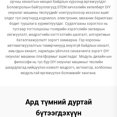
орчны хяналтын нөхцөл байдлын хүрээнд өргөжүүлдэг.
Боловсролын байгууллагууд STEM хичээлийн хөтөлбөрт DIY
оюунлаг машины төслүүдийг нэвтрүүлснээр ихээхэн ашиг
олдог тул оюутнууд кодчилол, электроник, механик барилгаас
бодит туршлага хуримтлуулдаг. Судалгааны хэрэглээ нь
тусгаар тогтолцооны тээврийн хэрэгслийн загварын
хөгжүүлэлт, мэдрэгчийн нэгтгэлтийн шалгалт, алгоритмын
баталгаажуулалт зэрэгт хамаарна. Гэр хорооны
автоматжуулалтын тамирчинууд аюулгүй байдлын хяналт,
амьтдын хяналт, харилцан үйлчлэх санаачилга зэрэгт DIY
оюунлаг машины платформыг ашигладаг. Модуль дизайн-ын
философи нь тус бүр DIY оюунлаг машиныг төслийн
шаардлагад нийцүүлэн нэмэлт мэдрэгч, актюатор, холбооны
модультай өргөжүүлэх боломжийг хангана.
Ард түмний дуртай
бүтээгдэхүүн