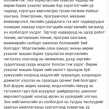
боломжтой. Энэ зориулалтын хувьсах чадвар нь
өөрөө барих ухаалаг машин бүр хэрэглэгчийн ур
чадвар, хэрэгцээ өөрчлөгдөх тусам хөгжиж байхыг
хангана. Электроник, програмчлал, механик
инженерчлэл, төслийн удирдлага гэх мэт чадваруудыг
эзэмших замаар хэрэглэгчдийн мэргэжлийн хөгжилд
ач холбогдол үүсдэг. Эдгээр чадварууд нь шууд робот
техник, автомашин техник, програм хангамж,
инженерийн салбарт ажиллах боломжийг бий
болгодог. Мэргэжлийн олон хүмүүс анхны өөрөө
ухаалаг машин барих туршлагаа мэргэжлийн
чиглэлээ сонгоход нь нөлөөлсөн, дээд зэргийн
судалгаанд суурь мэдлэг болсон гэж үздэг. Өөрөө
ухаалаг машин барих нийгэмлэгт оролцож буй
хүмүүсийн хооронд мэдлэгийг хуваалцах, хоорондоо
дэмжлэг үзүүлэх нь суралцах орчинг бий болгодог.
Вэб форум, видео заавар, мэдээллийн төвүүд нь
түгээмэл гарч буй асуудлыг шийдвэрлэх, шинэлэг
өөрчлөлтүүдийг нээхэд өргөн эх үүсвэрийг олгоно.
Энэ нийгэмлэгийн ач холбогдол нь тусдаа төслүүдийг
хамтын ажиллагааны сургалтанд хувиргаж, ур