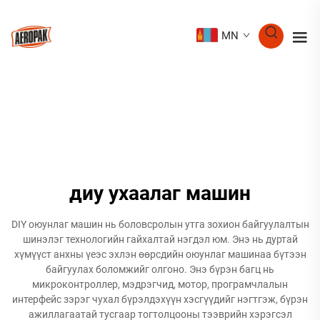
MN
диу ухаалаг машин
DIY оюунлаг машин нь боловсролын утга зохион байгуулалтын
шинэлэг технологийн гайхалтай нэгдэл юм. Энэ нь дуртай
хүмүүст анхны үеэс эхлэн өөрсдийн оюунлаг машинаа бүтээн
байгуулах боломжийг олгоно. Энэ бүрэн багц нь
микроконтроллер, мэдрэгчид, мотор, програмчлалын
интерфейс зэрэг чухал бүрэлдэхүүн хэсгүүдийг нэгтгэж, бүрэн
ажиллагаатай тусгаар тогтолцооны тээврийн хэрэгсэл