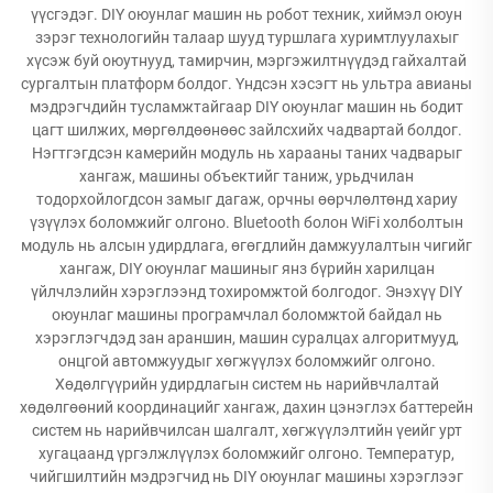
үүсгэдэг. DIY оюунлаг машин нь робот техник, хиймэл оюун
зэрэг технологийн талаар шууд туршлага хуримтлуулахыг
хүсэж буй оюутнууд, тамирчин, мэргэжилтнүүдэд гайхалтай
сургалтын платформ болдог. Үндсэн хэсэгт нь ультра авианы
мэдрэгчдийн тусламжтайгаар DIY оюунлаг машин нь бодит
цагт шилжих, мөргөлдөөнөөс зайлсхийх чадвартай болдог.
Нэгтгэгдсэн камерийн модуль нь харааны таних чадварыг
хангаж, машины объектийг таниж, урьдчилан
тодорхойлогдсон замыг дагаж, орчны өөрчлөлтөнд хариу
үзүүлэх боломжийг олгоно. Bluetooth болон WiFi холболтын
модуль нь алсын удирдлага, өгөгдлийн дамжуулалтын чигийг
хангаж, DIY оюунлаг машиныг янз бүрийн харилцан
үйлчлэлийн хэрэглээнд тохиромжтой болгодог. Энэхүү DIY
оюунлаг машины програмчлал боломжтой байдал нь
хэрэглэгчдэд зан араншин, машин суралцах алгоритмууд,
онцгой автомжуудыг хөгжүүлэх боломжийг олгоно.
Хөдөлгүүрийн удирдлагын систем нь нарийвчлалтай
хөдөлгөөний координацийг хангаж, дахин цэнэглэх баттерейн
систем нь нарийвчилсан шалгалт, хөгжүүлэлтийн үеийг урт
хугацаанд үргэлжлүүлэх боломжийг олгоно. Температур,
чийгшилтийн мэдрэгчид нь DIY оюунлаг машины хэрэглээг