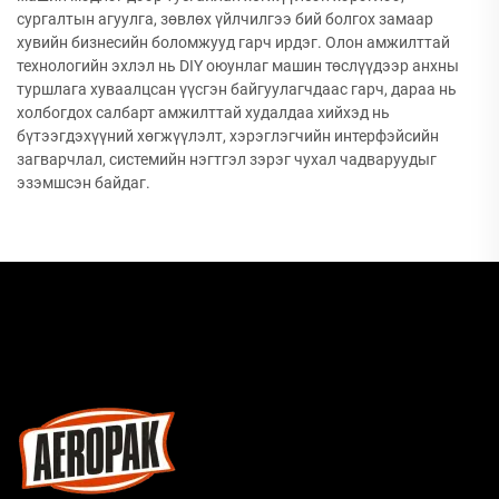
сургалтын агуулга, зөвлөх үйлчилгээ бий болгох замаар
хувийн бизнесийн боломжууд гарч ирдэг. Олон амжилттай
технологийн эхлэл нь DIY оюунлаг машин төслүүдээр анхны
туршлага хуваалцсан үүсгэн байгуулагчдаас гарч, дараа нь
холбогдох салбарт амжилттай худалдаа хийхэд нь
бүтээгдэхүүний хөгжүүлэлт, хэрэглэгчийн интерфэйсийн
загварчлал, системийн нэгтгэл зэрэг чухал чадваруудыг
эзэмшсэн байдаг.