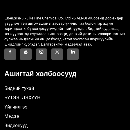
Шэньжэнь i-Like Fine Chemical Co., Ltd нь AEROPAK брэнд дор өндөр
үзүүлэлттэй автомашины засвар үйлчилгээ болон гэр ахуйн
харилцааны бүтээгдэхүүнүүдийг нийлүүлдэг. Бидний судалгаа,
хөгжүүлэлтэд суурилсан инноваци, дэлхий дахины хуваарилалтын
сүлжээ нь дэлхийн өнцөг бүсэд итгэл үүсгэсэн шүршүүрийн
шийдлийг хүргэдэг. Дэлгэрэнгүй мэдээлэл авах.
Ашигтай холбоосууд
Бидний тухай
БҮТЭЭГДЭХҮҮН
Үйлчилгээ
Мэдээ
Видеонууд