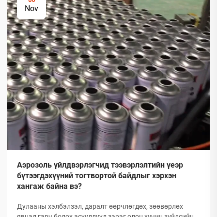
Nov
Аэрозоль үйлдвэрлэгчид тээвэрлэлтийн үеэр
бүтээгдэхүүний тогтвортой байдлыг хэрхэн
хангаж байна вэ?
Дулааны хэлбэлзэл, даралт өөрчлөгдөх, зөөвөрлөх
явцад гарч болох асуудлууд зэрэг олон хүчин зүйлсийн