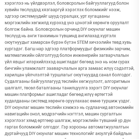
хэрэглээ нь үйлдвэрлэл, боловсролын байгууллагууд болон
хувийн төслүүдэд хязгааргүй хэрэглэх боломжийг нээж,
эдгээр системүүдийг шууд суралцах, урт хугацааны
мэргэжлийн хөгжилд хүрэхэд үнэ цэнэтэй хөрөнгө оруулалт
болгож байна. Боловсролын орчинд DIY оюунлаг машин
төслүүд нь анги танхимын түвшинд ангилахад хүртэлх
оюутнуудыг хамарсан бүрэн бүтэн STEM хичээлийн төвд хувь
хүргэдэг. Багш нар эдгээр платформуудыг физикийн зарчим,
математикийн ойлголтууд болон инженерийн загварчлалын
үйл явцыг илэрхийлэхэд ашигладаг бөгөөд энэ нь ном сурах
бичгийн уламжлалт зааварчлалын арга замаас илүү сэдэлтэй,
харилцан үйлчлэлтэй туршлагыг оюутнуудад санал болгодог.
Судалгааны байгууллагууд төслийн хөгжүүлэлт, алгоритмын
шалгалт, төсөл баталгааны танилцуулга зэрэгт DIY оюунлаг
машин платформыг ашигладаг бөгөөд илүү өртөгтэй
худалдааны системд хөрөнгө оруулахаас өмнө туршиж үздэг.
DIY оюунлаг машин төслийн хэмжээ нь судлаачид автономийн
навигацийн онол, мэдрэгчийн нэгтгэл, машин сургалтын
хэрэглээг хямд өртгөөр шалгаж, мэргэжлийн түвшний үр дүн
гаргах боломжийг олгодог. Гэр хорооны автоматжуулалтын
дуртайчууд DIY оюунлаг машин технологийг аюулгүй байдлын