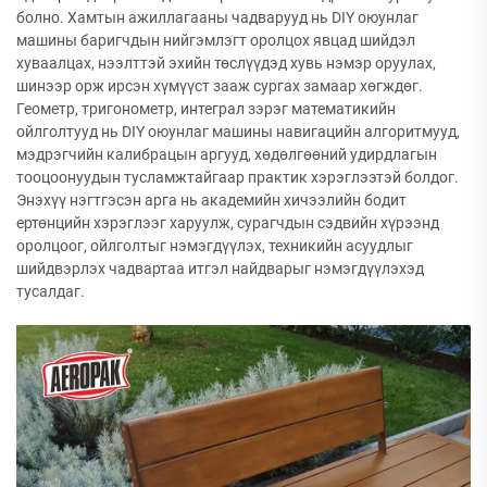
болно. Хамтын ажиллагааны чадварууд нь DIY оюунлаг
машины баригчдын нийгэмлэгт оролцох явцад шийдэл
хуваалцах, нээлттэй эхийн төслүүдэд хувь нэмэр оруулах,
шинээр орж ирсэн хүмүүст зааж сургах замаар хөгждөг.
Геометр, тригонометр, интеграл зэрэг математикийн
ойлголтууд нь DIY оюунлаг машины навигацийн алгоритмууд,
мэдрэгчийн калибрацын аргууд, хөдөлгөөний удирдлагын
тооцоонуудын тусламжтайгаар практик хэрэглээтэй болдог.
Энэхүү нэгтгэсэн арга нь академийн хичээлийн бодит
ертөнцийн хэрэглээг харуулж, сурагчдын сэдвийн хүрээнд
оролцоог, ойлголтыг нэмэгдүүлэх, техникийн асуудлыг
шийдвэрлэх чадвартаа итгэл найдварыг нэмэгдүүлэхэд
тусалдаг.