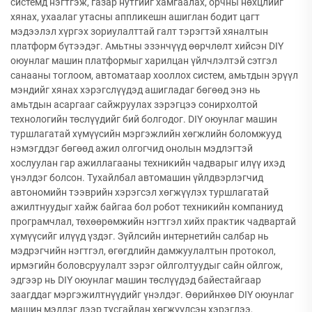
системд нэгтгэж, газар нутгийг хамгаалах, орчны нөхцлийг
хянах, ухаалаг утасны аппликешн ашиглан бодит цагт
мэдээлэл хүргэх зориулалттай галт тэрэгтэй хяналтын
платформ бүтээдэг. Амьтны эзэнчүүд өөрчлөлт хийсэн DIY
оюунлаг машин платформыг харилцан үйлчлэлтэй сэтгэл
санааны тоглоом, автоматаар хооллох систем, амьтдын эрүүл
мэндийг хянах хэрэгслүүдэд ашигладаг бөгөөд энэ нь
амьтдын асаргааг сайжруулах зэрэгцээ сонирхолтой
технологийн төслүүдийг бий болгодог. DIY оюунлаг машин
туршлагатай хүмүүсийн мэргэжлийн хөгжлийн боломжууд
нэмэгддэг бөгөөд ажил олгогчид онолын мэдлэгтэй
хослуулан гар ажиллагааны техникийн чадварыг илүү ихэд
үнэлдэг болсон. Тухайлбал автомашин үйлдвэрлэгчид
автономийн тээврийн хэрэгсэл хөгжүүлэх туршлагатай
ажилтнуудыг хайж байгаа бол робот техникийн компаниуд
програмчлал, төхөөрөмжийн нэгтгэл хийх практик чадвартай
хүмүүсийг илүүд үздэг. Зүйлсийн интернетийн салбар нь
мэдрэгчийн нэгтгэл, өгөгдлийн дамжуулалтын протокол,
ирмэгийн боловсруулалт зэрэг ойлголтуудыг сайн ойлгож,
эдгээр нь DIY оюунлаг машин төслүүдэд байестайгаар
заагддаг мэргэжилтнүүдийг үнэлдэг. Өөрийнхөө DIY оюунлаг
машин мэдлэг дээр тусгайлан хөгжүүлсэн хэрэглээ,