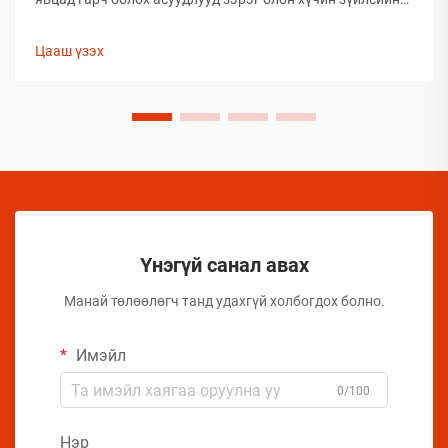
улмаас глобал аэрозолын салбар нь тээвэрлэлтийн
үеэр бүтээгдэхүүний бүрэлдэхүүн хэсгийн бүтэн
Цааш үзэх
байдлыг хадгалахад тооless дундаа сорилтуудтай
тулгардаг. Иймд аэрозол үйлдвэрлэгчид
бүтээгдэхүүний чанарыг хамгаалахын тулд комплекс
арга хэмжээ авах шаардлагатай.
Үнэгүй санал авах
Манай төлөөлөгч танд удахгүй холбогдох болно.
Имэйл
0/100
Нэр