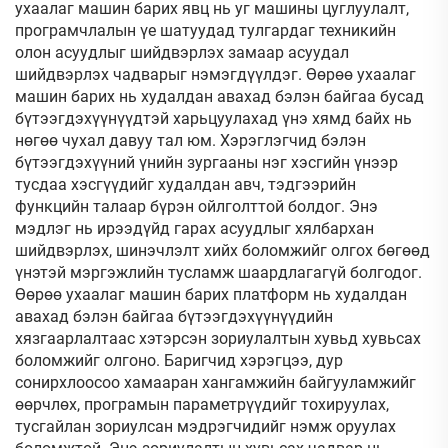
ухаалаг машин барих явц нь уг машины цуглуулалт,
програмчлалын үе шатуудад тулгардаг техникийн
олон асуудлыг шийдвэрлэх замаар асуудал
шийдвэрлэх чадварыг нэмэгдүүлдэг. Өөрөө ухаалаг
машин барих нь худалдан авахад бэлэн байгаа бусад
бүтээгдэхүүнүүдтэй харьцуулахад үнэ хямд байх нь
нөгөө чухал давуу тал юм. Хэрэглэгчид бэлэн
бүтээгдэхүүний үнийн зургааны нэг хэсгийн үнээр
тусдаа хэсгүүдийг худалдан авч, тэдгээрийн
функцийн талаар бүрэн ойлголттой болдог. Энэ
мэдлэг нь ирээдүйд гарах асуудлыг хялбархан
шийдвэрлэх, шинэчлэлт хийх боломжийг олгох бөгөөд
үнэтэй мэргэжлийн тусламж шаардлагагүй болгодог.
Өөрөө ухаалаг машин барих платформ нь худалдан
авахад бэлэн байгаа бүтээгдэхүүнүүдийн
хязгаарлалтаас хэтэрсэн зориулалтын хувьд хувьсах
боломжийг олгоно. Баригчид хэрэгцээ, дур
сонирхлоосоо хамааран хангамжийн байгууламжийг
өөрчлөх, програмын параметрүүдийг тохируулах,
тусгайлан зориулсан мэдрэгчидийг нэмж оруулах