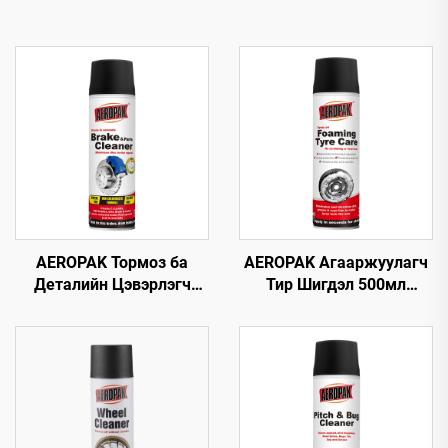
AEROPAK Тормоз ба
AEROPAK Агааржуулагч
Деталийн Цэвэрлэгч
Тир Шигдэл 500мл
500мл 360° Вентиль
Тирний Хөөсөн
Секунд хугацаанд
Цэвэрлэгч Арчих эсвэл
Цэвэрлэнэ Тормозын
Хүнд Хөдөлмөр
Хувьд
шаардахгүй