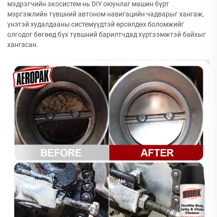
мэдрэгчийн экосистем нь DIY оюунлаг машин бүрт
мэргэжлийн түвшний автоном навигацийн чадварыг хангаж,
үнэтэй худалдааны системүүдтэй өрсөлдөх боломжийг
олгодог бөгөөд бүх түвшний барилтчдад хүртээмжтэй байхыг
хангасан.