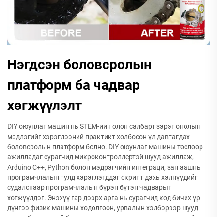
Нэгдсэн боловсролын
платформ ба чадвар
хөгжүүлэлт
DIY оюунлаг машин нь STEM-ийн олон салбарт зэрэг онолын
мэдлэгийг хэрэглээний практикт холбосон үл давтагдах
боловсролын платформ болно. DIY оюунлаг машины төслөөр
ажилладаг сурагчид микроконтроллертэй шууд ажиллаж,
Arduino C++, Python болон мэдрэгчийн интеграци, зан аашны
програмчлалын тулд хэрэглэгддэг скрипт дэхь хэлнүүдийг
судалснаар програмчлалын бүрэн бүтэн чадварыг
хөгжүүлдэг. Энэхүү гар дээрх арга нь сурагчид код бичих үр
дүнгээ физик машины хөдөлгөөн, урвалын хэлбэрээр шууд