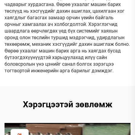
чадварыг хурдасгана. Өөрөө ухаалаг машин барих
төслүүд нь хэсгүүдийг дахин ашиглах, цахилгаан хог
хаягдлыг багасгах замаар орчин үеийн байгаль
орчныг хамгаалах ач холбогдолтой. Хэрэглэгчид
шаардлага өөрчлөгдөх үед бүх системийг хаяхын
оронд олон төслийн туршид мэдрэгчид, удирдлагын
төхөөрөмж, механик хэсгүүдийг дахин ашиглаж болно.
Өөрөө ухаалаг машин барих арга нь хаягдах бусад
бүтээгдэхүүнүүдтэй харьцуулахад илүү сайн
боловсролын үнэ цэнийг санал болгох зэрэгцээ
тогтвортой инженерийн арга барилыг дэмждэг.
Хэрэгцээтэй зөвлөмж
06