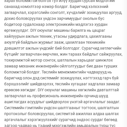
харах боломжтой болгох тул илүү хурдан сурсан мэдлэгийг
санахад нэмэлтээр нэмэр болдог. Баригчид хэлхээний
загварчлал, хэрэгслийн сонголт, хүчдэлийг зохицуулах аргууд,
дохио боловсруулах үндсэн зарчимуудыг онолын бус
бодитоор судалснаар электроникийн мэдлэгээ хурдан
өргөжүүлдэг. DIY оюунлаг машины барилга нь цацраг
хайлуурын ажлын техник, утасны удирдлага, цахилгааны
аюулгүй байдлын журмыг зааж, цахилгаан техникийн
дэвшилтэт ажлын үндсийг бий болгодог. Сурагчид хөтлөгчийн
бүтцийг загварчлан өөрчлөх, жин тараах байдлыг сайжруулах,
тохиромжтой мотор сонгох, шатлалын харьцааг шинжлэх
замаар механик инженерийн ойлголтуудыг бие даан турших
боломжтой болдог. Төслийн менежментийн чадварууд нь
баригчид олон дэд системийг зохицуулах, нэгтгэхэд гарч буй
бэрхшээлийг шийдвэрлэх, төслийн хугацааг хадгалах замаар
ерөөсөө хөгждөг. DIY оюунлаг машины хөгжлийн давталттай
загварчлал нь професиональ инженерийн орчинд шууд
ашиглагдах асуудлыг шийдвэрлэх үнэтэй аргачлалыг заадаг.
Системийн гэмтлийн үндсэн шалтгааныг тогтоох, шалгалтын
протоколыг боловсруулах, системтэй ажиллах алдаа шалгах
аргачлалыг хэрэгжүүлэхийг сурагчид эндээс сурдаг бөгөөд
эдгээр чадвар нь тэдний мэргэжлийн амьдралын турш тус