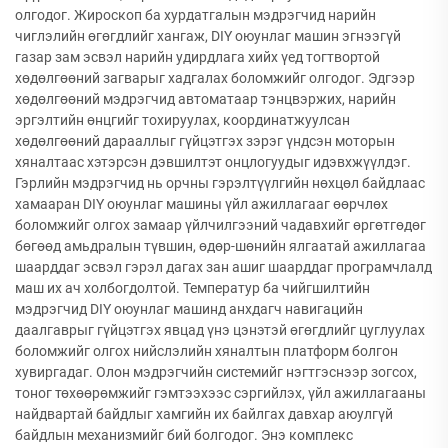
олгодог. Жироскоп ба хурдатгалын мэдрэгчид нарийн
чиглэлийн өгөгдлийг хангаж, DIY оюунлаг машин эгнээгүй
газар зам эсвэл нарийн удирдлага хийх үед тогтвортой
хөдөлгөөний загварыг хадгалах боломжийг олгодог. Эдгээр
хөдөлгөөний мэдрэгчид автоматаар тэнцвэржих, нарийн
эргэлтийн өнцгийг тохируулах, координатжуулсан
хөдөлгөөний дарааллыг гүйцэтгэх зэрэг үндсэн моторын
хяналтаас хэтэрсэн дэвшилтэт онцлогуудыг идэвхжүүлдэг.
Гэрлийн мэдрэгчид нь орчны гэрэлтүүлгийн нөхцөл байдлаас
хамааран DIY оюунлаг машины үйл ажиллагааг өөрчлөх
боломжийг олгох замаар үйлчилгээний чадавхийг өргөтгөдөг
бөгөөд амьдралын түвшин, өдөр-шөнийн ялгаатай ажиллагаа
шаарддаг эсвэл гэрэл дагах зан ашиг шаарддаг програмчлалд
маш их ач холбогдолтой. Температур ба чийгшилтийн
мэдрэгчид DIY оюунлаг машинд анхдагч навигацийн
даалгаврыг гүйцэтгэх явцад үнэ цэнэтэй өгөгдлийг цуглуулах
боломжийг олгох нийслэлийн хяналтын платформ болгон
хувиргадаг. Олон мэдрэгчийн системийг нэгтгэснээр зогсох,
тоног төхөөрөмжийг гэмтээхээс сэргийлэх, үйл ажиллагааны
найдвартай байдлыг хамгийн их байлгах давхар аюулгүй
байдлын механизмийг бий болгодог. Энэ комплекс