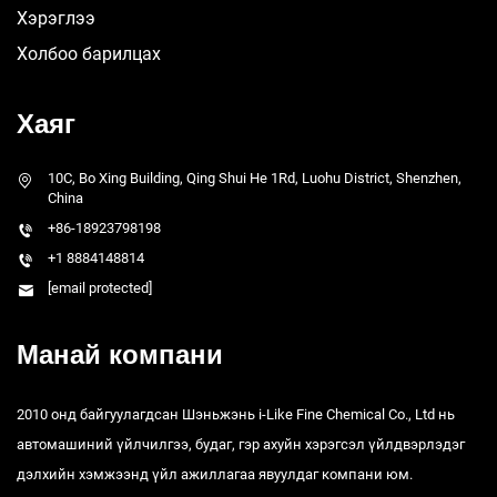
Хэрэглээ
Холбоо барилцах
Хаяг
10C, Bo Xing Building, Qing Shui He 1Rd, Luohu District, Shenzhen,
China
+86-18923798198
+1 8884148814
[email protected]
Манай компани
2010 онд байгуулагдсан Шэньжэнь i-Like Fine Chemical Co., Ltd нь
автомашиний үйлчилгээ, будаг, гэр ахуйн хэрэгсэл үйлдвэрлэдэг
дэлхийн хэмжээнд үйл ажиллагаа явуулдаг компани юм.