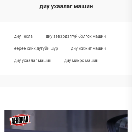
диу ухаалаг машин
диу Тесла
диу зэвэрдэггүй болгох машин
өөрөө хийх дугуйн шүр
диу жижиг машин
диу ухаалаг машин
диу микро машин