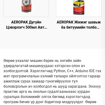
AEROPAK Дугуйн
AEROPAK Жижиг шавьж
Цэвэрлэгч 500мл Авто
ба битүүмийн толбо
Анивч 510г Дугуйг
цэвэрлэгч 500 мл
Цэвэрлэх Зориулсан
Асфальт, шувууны
Машины Цэвэрлэгч
хаагуур, замын
бохирдлыг цэвэрлэх
Өөрөө ухаалаг машин барих нь энгийн зайн
удирдлагатай машинуудаас хэтэрсэн олон ач
холбогдолтой. Хэрэглэгчид Python, C++, Arduino IDE гэх
мэт програмчлалын хэлний талаарх ойлголтоо гараар
ажиллаж сурах замаар гүнзгийрүүлэх тул
боловсролын ач холбогдол нь шууд харагдана. Энэхүү
практик арга нь онолын судалгааныхаас хурдан
суралцах боломжийг олгох бөгөөд хэрэглэгчдэд
програм бичих үр дүнг бодитоор мэдрүүлдэг. Өөрөө