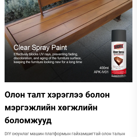
Олон талт хэрэглээ болон
мэргэжлийн хөгжлийн
боломжууд
DIY оюунлаг машин платформын гайхамшигтай олон талын