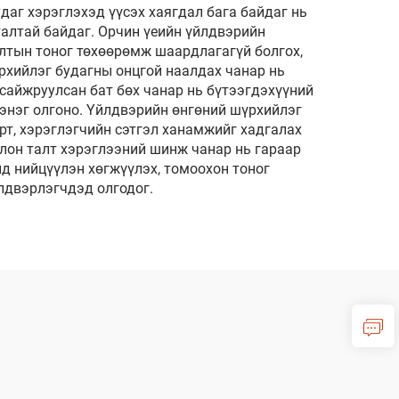
даг хэрэглэхэд үүсэх хаягдал бага байдаг нь
талтай байдаг. Орчин үеийн үйлдвэрийн
алтын тоног төхөөрөмж шаардлагагүй болгох,
рхийлэг будагны онцгой наалдах чанар нь
 сайжруулсан бат бөх чанар нь бүтээгдэхүүний
цэнэг олгоно. Үйлдвэрийн өнгөний шүрхийлэг
рт, хэрэглэгчийн сэтгэл ханамжийг хадгалах
лон талт хэрэглээний шинж чанар нь гараар
д нийцүүлэн хөгжүүлэх, томоохон тоног
лдвэрлэгчдэд олгодог.