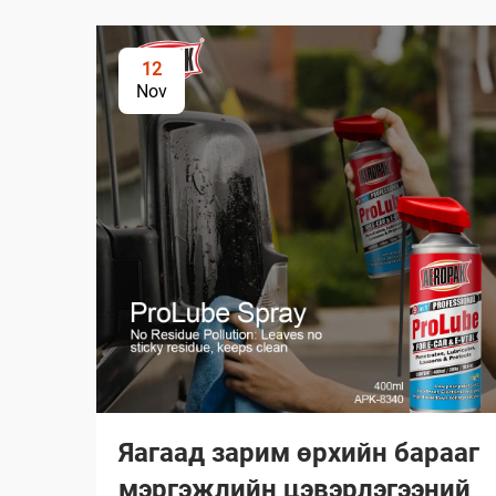
12
Nov
Яагаад зарим өрхийн барааг
мэргэжлийн цэвэрлэгээний