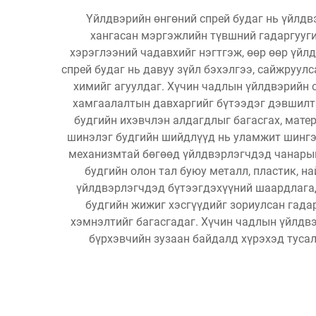
Үйлдвэрийн өнгөний спрей будаг нь үйлдв
хангасан мэргэжлийн түвшний гадаргууги
хэрэглээний чадавхийг нэгтгэж, өөр өөр үйл
спрей будаг нь давуу зүйл бэхэлгээ, сайжруул
химийг агуулдаг. Хүчин чадлын үйлдвэрийн с
хамгаалалтын давхаргийг бүтээдэг дэвшилтэ
будгийн ихэвчлэн алдагдлыг багасгах, мате
шинэлэг будгийн шийдлүүд нь уламжит шингэн
механизмтай бөгөөд үйлдвэрлэгчдэд чанарын
будгийн олон тал буюу металл, пластик, н
үйлдвэрлэгчдэд бүтээгдэхүүний шаардлагад 
будгийн жижиг хэсгүүдийг зориулсан гадар
хэмнэлтийг багасгадаг. Хүчин чадлын үйлдв
бүрхэвчийн зузаан байдалд хүрэхэд туса