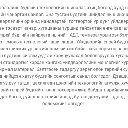
эрлэлийн будгийн технологийн шинэлэг ахиц бөгөөд хүнд
йн чанартай байдаг. Энэ тусгай будгийн шийдэл нь шинэчл
двэрлэлийн орчинд найдвартай, тогтвортой үр дүнг үйлдвэ
сан тэсвэрт чанар, хугацааны туршид гайхалтай өнгө хад
прей будгийн найрлага нь чийг, ХДТ, температурын хэлбэ
т смолын технологийг ашигладаг. Үйлдвэрийн спрей будгий
риал шилжих үр ашгийг хамгийн их байлгахыг зорьсон нар
 будгийн системүүдтэй харьцуулахад боловсруулах хугаца
 стандартыг хэрхэн хангаж, үйлдвэрлэлийн мөчлөгийг хур
айрмал материал, бэлтгэсэн гадаргуу зэрэг олон төрлийн 
нийцсэн хатуу будгийн сонголтыг санал болгодог. Дэвши
гуу руу татдаг цахилгаан цэнэгийн технологийг агуулж, 
эрийн спрей будгийн тоног төхөөрөмжид байдаг нарийвчи
лдаг бөгөөд үйлдвэрлэлийн явцад бүтээгдэхүүний гадаад т
боломжийг олгодог.