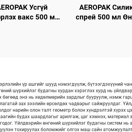
EROPAK Усгүй
AEROPAK Сили
рлэх вакс 500 мл
спрей 500 мл Ө
ний гадна талын
үйлчилгээтэ
вэрлэгч, биеийн
автомашины аэр
вакс
спрей
эрлэлийн үр ашгийг шууд нэмэгдүүлж, бүтээгдэхүүний ча
гөний шүрхийлэг будагны хурдан хэрэглэх хурд нь үйлдвэр
х бөгөөд энэ нь хөдөлмөрийн зардлыг бууруулж, нэмж гарц
агатай зах зээлийн өрсөлдөх чадварыг сайжруулдаг. Үйл
олдог нарийн олон талт геометр болон хүндрэлтэй хүрэх цэ
даагийн будах шаардлагыг арилгаж, цаг хэмнэх, материал 
лгодог. Үйлдвэрийн өнгөний шүрхийлэг будагны систем нь
цүүлэн тохируулах боломжийг олгох маш сайн атомжуулалт