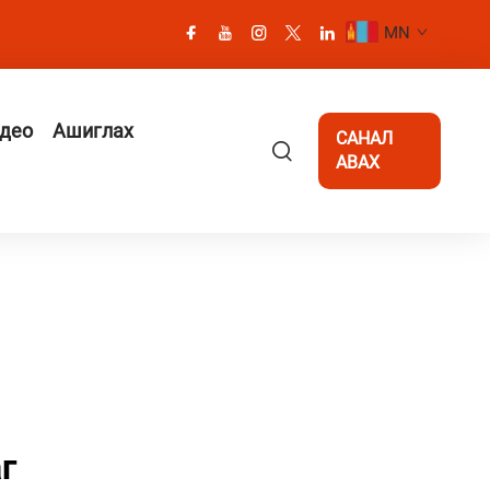
MN
део
Ашиглах
САНАЛ
АВАХ
г