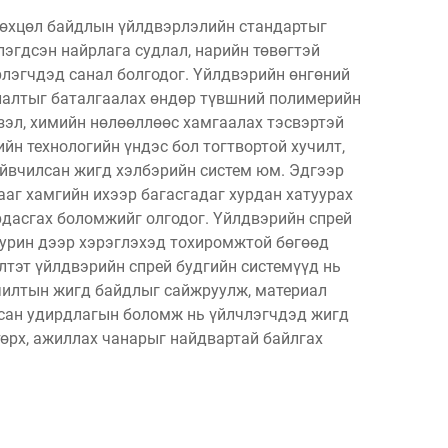
 нөхцөл байдлын үйлдвэрлэлийн стандартыг
эгдсэн найрлага судлал, нарийн төвөгтэй
рлэгчдэд санал болгодог. Үйлдвэрийн өнгөний
галалтыг баталгаалах өндөр түвшний полимерийн
лзэл, химийн нөлөөллөөс хамгаалах тэсвэртэй
н технологийн үндэс бол тогтвортой хучилт,
ийвчилсан жигд хэлбэрийн систем юм. Эдгээр
аг хамгийн ихээр багасгадаг хурдан хатуурах
дасгах боломжийг олгодог. Үйлдвэрийн спрей
суурин дээр хэрэглэхэд тохиромжтой бөгөөд
лтэт үйлдвэрийн спрей будгийн системүүд нь
хучилтын жигд байдлыг сайжруулж, материал
лсан удирдлагын боломж нь үйлчлэгчдэд жигд
өрх, ажиллах чанарыг найдвартай байлгах