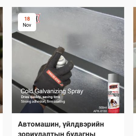
18
Nov
Автомашин, үйлдвэрийн
зориулалтын будагны