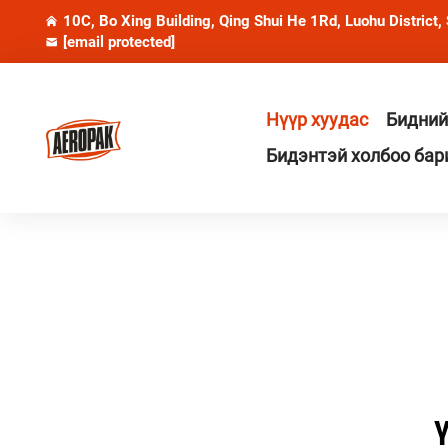
10C, Bo Xing Building, Qing Shui He 1Rd, Luohu District,
[email protected]
Нүүр хуудас
Бидний
Бидэнтэй холбоо бар