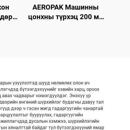
кон
AEROPAK Машинны
ндөр
цонхны түрхэц 200 мл
й
Будагдахгүй авто
озоль
цонхны түрхэгч спрей
нарын үзүүлэлтэд шууд нөлөөлөх олон ач
лэгчдэд бүтээгдэхүүнийг хэвийн харц, ороох
 авах чадварыг нэмэгдүүлдэг. Энэхүү үр
двэрийн өнгөний шүрхийлэг будагны давуу тал
гүүд дээр ч гэсэн жигд гадаргуугийн чанартай
зарцуулалтыг бууруулах, гадаргуугийн
 ажиллагчдад дусалын хэмжээ, шүрхийлэгийн
ын хяналттай байдаг тул бүтээгдэхүүний ямар