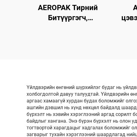
AEROPAK Тирний
A
Битүүргэгч,
цэвэ
Агааржуулагч 450мл
Маши
Тирний Яаралтай
цэ
Засвар, Агааржуулалт
Зовхон Агаарын
Компрессортой Хамт
Ашиглах
Үйлдвэрийн өнгөний шүрхийлэг будаг нь үйлдв
холбогдолтой давуу талуудтай. Үйлдвэрийн өн
аргаас хамаагүй хурдан будах боломжийг олго
ашгийн дэвшил нь хүнд нөхцөл байдалд шаардл
бүрхэлт нь хэвийн хэрэглээний аргад сорилт б
байдлыг хангана. Энэ бүрэн бүрхэлт нь олон у
тогтвортой харагдацыг хадгалах боломжийг о
загварыг тухайн хэрэглээний шаардлагад ний