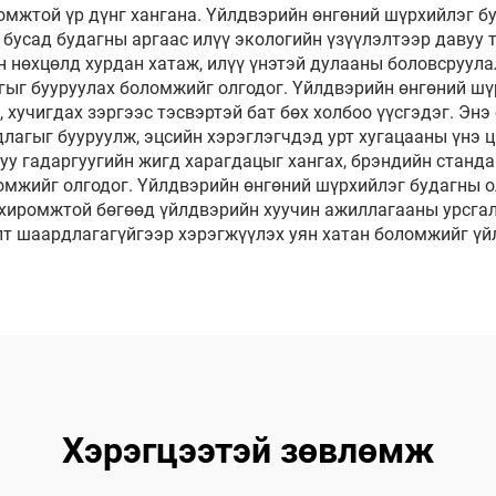
омжтой үр дүнг хангана. Үйлдвэрийн өнгөний шүрхийлэг бу
 бусад будагны аргаас илүү экологийн үзүүлэлтээр давуу 
н нөхцөлд хурдан хатаж, илүү үнэтэй дулааны боловсруул
гыг бууруулах боломжийг олгодог. Үйлдвэрийн өнгөний шү
 хучигдах зэргээс тэсвэртэй бат бөх холбоо үүсгэдэг. Энэ
лагыг бууруулж, эцсийн хэрэглэгчдэд урт хугацааны үнэ 
уу гадаргуугийн жигд харагдацыг хангах, брэндийн станда
омжийг олгодог. Үйлдвэрийн өнгөний шүрхийлэг будагны о
охиромжтой бөгөөд үйлдвэрийн хуучин ажиллагааны урсгал
т шаардлагагүйгээр хэрэгжүүлэх уян хатан боломжийг үй
Хэрэгцээтэй зөвлөмж