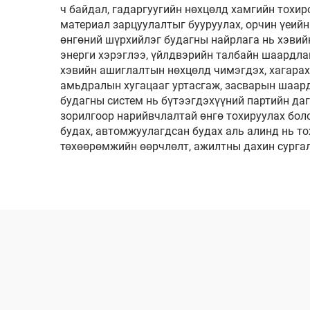
ч байдал, гадаргуугийн нөхцөлд хамгийн тохир
материал зарцуулалтыг бууруулах, орчин үеийн
өнгөний шүрхийлэг будагны найрлага нь хэвий
энерги хэрэглээ, үйлдвэрийн талбайн шаардла
хэвийн ашиглалтын нөхцөлд чимэгдэх, хагарах,
амьдралын хугацааг уртасгаж, засварын шаард
будагны систем нь бүтээгдэхүүний партийн даг
зорилгоор нарийвчлалтай өнгө тохируулах бол
будах, автомжуулагдсан будах аль алинд нь т
төхөөрөмжийн өөрчлөлт, ажилтны дахин сургал