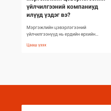
үйлчилгээний компаниуд
илүүд үздэг вэ?
Мэргэжлийн цэвэрлэгээний
үйлчилгээнүүд нь ердийн өрхийн
цэвэрлэгээний стандартыг давах
Цааш үзэх
чанартай үр дүнг гаргаж, өөрсдийн нэр
хүндийг бий болгосон. Тэд сонгож буй
бараанууд нь таамаглаж сонгосон биш
харин туршлагаар баталгаажсан,
өөрсдийн үр дүнтэй байдлыг нотолсон
шийдлүүд юм.