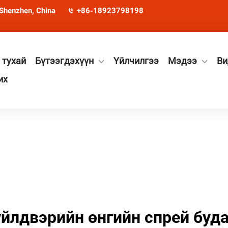
 Shenzhen, China
+86-18923798198
 тухай
Бүтээгдэхүүн
Үйлчилгээ
Мэдээ
Ви
их
үйлдвэрийн өнгийн спрей буда