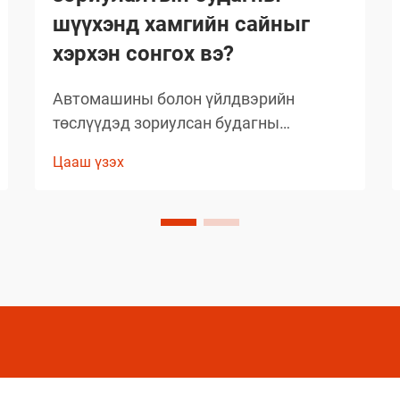
шүүхэнд хамгийн сайныг
хэрхэн сонгох вэ?
Автомашины болон үйлдвэрийн
төслүүдэд зориулсан будагны
шийдлийг сонгохдоо тэсвэрт чанар,
Цааш үзэх
хэрэглэх хялбар байдал, ажиллагааны
онцлогийг анхаарч үзэх
шаардлагатай. Хуванцар будагны
орчин үеийн технологи
мэргэжилтнүүдийн ажлын аргачлалыг
шилжүүлэн хувиргасан...