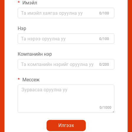
Имэйл
0/100
Нэр
0/100
Компанийн нэр
0/200
Мессеж
0/1000
Илгээх