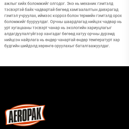
ажлыг хийх боломжийг олгодог. Энэ нь механик гэмтэлд
тэсвэртэй байх чадвартай бөгөөд хамгаалалтын давхрагад
гэмтэл учруулах, иймээс корроз болон термийн гэмтэлд орох
боломжийг бууруулдаг. Орчны шаардлагад нийцэх чадвар нь
урт хугацааны тэсвэрт чанар нь экологийн хариуцлагыг
алдагдуулалгүйгээр хангадаг бөгөөд хатуу орчны дүрэмд
нийцсэн найрлага нь өндөр чанартай өндөр температурт хар
будгийн шийдэлд хөрөнгө оруулахыг баталгаажуулдаг.