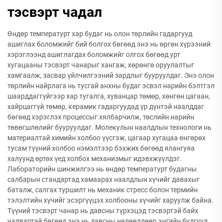
тэсвэрт чадал
Өндөр температурт хар будаг нь олон төрлийн гадаргууд
ашиглах боломжийг бий болгох бөгөөд энэ нь өргөн хүрээний
хэрэглээнд ашиглагдах боломжийг олгох бөгөөд урт
хугацааны тэсвэрт чанарыг хангаж, хөрөнгө оруулалтыг
хамгаалж, засвар үйлчилгээний зардлыг бууруулдаг. Энэ олон
төрлийн найрлага нь тусгай анхны будаг эсвэл нарийн бэлтгэл
шаарддаггүйгээр хар тугалга, хуванцар төмөр, хөнгөн цагаан,
хайрцаггүй төмөр, керамик гадаргуудад үр дүнтэй наалддаг
бөгөөд хэрэглэх процессыг хялбарчилж, төслийн нарийн
төвөгшлөлийг бууруулдаг. Молекулын наалдлын технологи нь
материалтай химийн холбоо үүсгэж, цагаар хугацаа өнгөрөх
тусам түүний холбоо нэмэлтээр бэхжих бөгөөд ялангуяа
халуунд өртөх үед холбох механизмыг идэвхжүүлдэг.
Лабораторийн шинжилгээ нь өндөр температурт будагны
салбарын стандартад хамаарах наалдлын хүчийг давахыг
баталж, салгах туршилт нь механик стресс болон термийн
тэлэлтийн хүчийг эсэргүүцэх холбооны хүчийг харуулж байна.
Түүний тэсвэрт чанар нь давсны түрхэцэд тэсвэртэй байх
чадвартай бөгөөд энэ нь давсны нөлөөллөөр энгийн будгууд