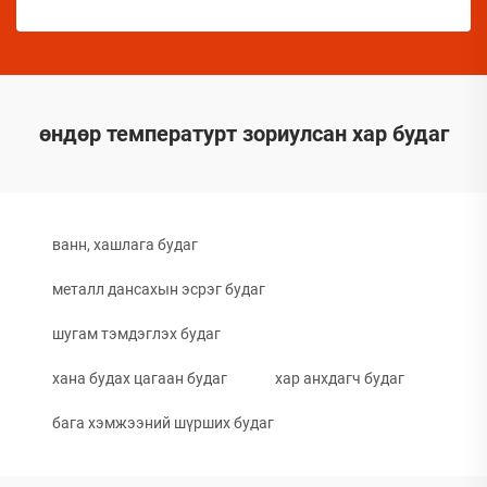
өндөр температурт зориулсан хар будаг
ванн, хашлага будаг
металл дансахын эсрэг будаг
шугам тэмдэглэх будаг
хана будах цагаан будаг
хар анхдагч будаг
бага хэмжээний шүрших будаг