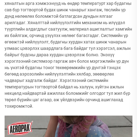
хяналтын арга хэмжээнүүд нь өндөр температурт хар будагны
сав бүр тогтвортой будах шинж чанарыг хангаж, төслийн үр
дүнд нөлөөлөх боломжтой батлагдсан дундын ялгааг
арилгадаг. Хяналттай нийлүүлэлтийн механизм нь илүүдэл
түүртлийн алдагдлыг саатуулж, материал ашиглалтыг хамгийн
их байлгаж, орчинд үзүүлэх нөлөөг багасгадаг. Системийн үр
өгөөжтэй нийлүүлэлт, будагны хурдан хатах шинж чанарын
улмаас цэвэрлэх шаардлага бага байдаг тул хэрэгсэл, ажлын
байрыг будсны дараа хурдан цэвэрлэж болно. Энэхүү
хэрэглээний системээр гаргаж авч болох мэргэжлийн үр дүн
нь үнэтэй будагны тоног төхөөрөмжийн үр дүнтэй тэнцэх
бөгөөд аэрозолийн нийлүүлэлтийн хялбар, зөөвөрлөх
чадварыг хадгалж байдаг. Хэрэглээний системийн
температурын тогтвортой байдал нь халуун, хүйтэн ажлын
нөхцөлд найдвартай ажиллах боломжийг олгодог тул жил бүр
төрөл бүрийн цаг агаар, аж үйлдвэрийн орчинд ашиглахад
тохиромжтой.