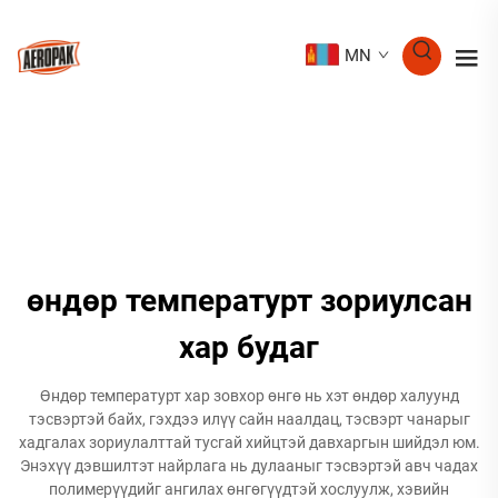
MN
өндөр температурт зориулсан
хар будаг
Өндөр температурт хар зовхор өнгө нь хэт өндөр халуунд
тэсвэртэй байх, гэхдээ илүү сайн наалдац, тэсвэрт чанарыг
хадгалах зориулалттай тусгай хийцтэй давхаргын шийдэл юм.
Энэхүү дэвшилтэт найрлага нь дулааныг тэсвэртэй авч чадах
полимерүүдийг ангилах өнгөгүүдтэй хослуулж, хэвийн