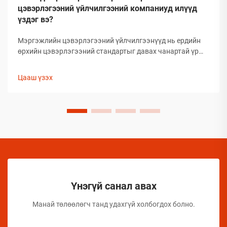
цэвэрлэгээний үйлчилгээний компаниуд илүүд
үздэг вэ?
Мэргэжлийн цэвэрлэгээний үйлчилгээнүүд нь ердийн
өрхийн цэвэрлэгээний стандартыг давах чанартай үр
дүнг гаргаж, өөрсдийн нэр хүндийг бий болгосон. Тэд
сонгож буй бараанууд нь таамаглаж сонгосон биш харин
Цааш үзэх
туршлагаар баталгаажсан, өөрсдийн үр дүнтэй байдлыг
нотолсон шийдлүүд юм.
Үнэгүй санал авах
Манай төлөөлөгч танд удахгүй холбогдох болно.