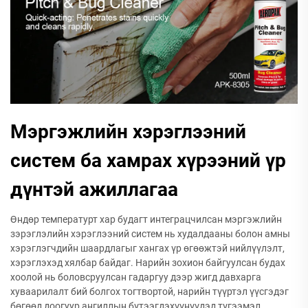
Мэргэжлийн хэрэглээний
систем ба хамрах хүрээний үр
дүнтэй ажиллагаа
Өндөр температурт хар будагт интеграцчилсан мэргэжлийн
зэрэглэлийн хэрэглээний систем нь худалдааны болон амны
хэрэглэгчдийн шаардлагыг хангах үр өгөөжтэй нийлүүлэлт,
хэрэглэхэд хялбар байдаг. Нарийн зохион байгуулсан будах
хоолой нь боловсруулсан гадаргуу дээр жигд давхарга
хуваарилалт бий болгох тогтвортой, нарийн түүртэл үүсгэдэг
бөгөөд доогуур ангиллын бүтээгдэхүүнүүдэд түгээмэл