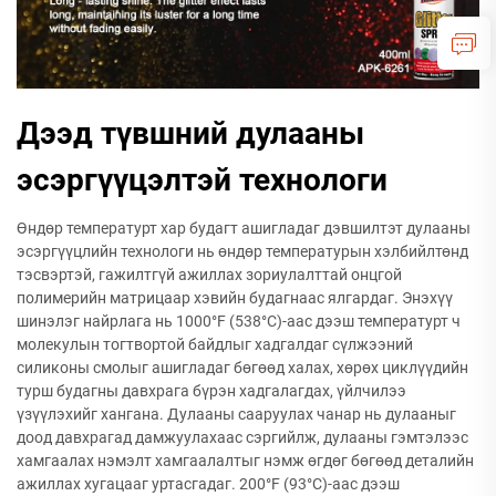
Дээд түвшний дулааны
эсэргүүцэлтэй технологи
Өндөр температурт хар будагт ашигладаг дэвшилтэт дулааны
эсэргүүцлийн технологи нь өндөр температурын хэлбийлтөнд
тэсвэртэй, гажилтгүй ажиллах зориулалттай онцгой
полимерийн матрицаар хэвийн будагнаас ялгардаг. Энэхүү
шинэлэг найрлага нь 1000°F (538°C)-аас дээш температурт ч
молекулын тогтвортой байдлыг хадгалдаг сүлжээний
силиконы смолыг ашигладаг бөгөөд халах, хөрөх циклүүдийн
турш будагны давхрага бүрэн хадгалагдах, үйлчилээ
үзүүлэхийг хангана. Дулааны сааруулах чанар нь дулааныг
доод давхрагад дамжуулахаас сэргийлж, дулааны гэмтэлээс
хамгаалах нэмэлт хамгаалалтыг нэмж өгдөг бөгөөд деталийн
ажиллах хугацааг уртасгадаг. 200°F (93°C)-аас дээш