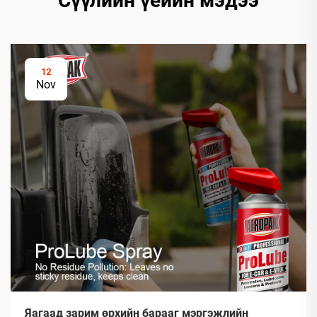
Сүүлийн үеийн мэдээ
12
Nov
Яагаад зарим өрхийн барааг мэргэжлийн