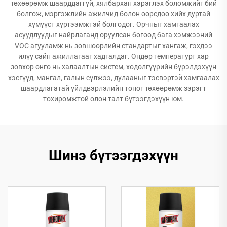
төхөөрөмж шаарддаггүй, хялбархан хэрэглэх боломжийг бий
болгож, мэргэжлийн ажилчид болон өөрсдөө хийх дуртай
хүмүүст хүртээмжтэй болгодог. Орчныг хамгаалах
асуудлуудыг найрлаганд оруулсан бөгөөд бага хэмжээний
VOC агууламж нь зөвшөөрлийн стандартыг хангаж, гэхдээ
илүү сайн ажиллагааг хадгалдаг. Өндөр температурт хар
зовхор өнгө нь халаалтын систем, хөдөлгүүрийн бүрэлдэхүүн
хэсгүүд, мангал, галын сүлжээ, дулааныг тэсвэртэй хамгаалах
шаардлагатай үйлдвэрлэлийн тоног төхөөрөмж зэрэгт
тохиромжтой олон талт бүтээгдэхүүн юм.
Шинэ бүтээгдэхүүн