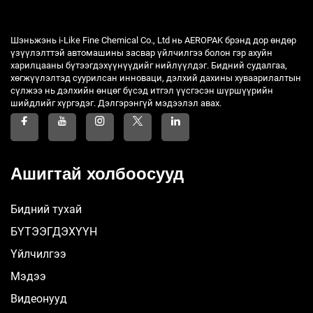
Шэньжэнь i-Like Fine Chemical Co., Ltd нь AEROPAK брэнд дор өндөр
үзүүлэлттэй автомашины засвар үйлчилгээ болон гэр ахуйн
харилцааны бүтээгдэхүүнүүдийг нийлүүлдэг. Бидний судалгаа,
хөгжүүлэлтэд суурилсан инноваци, дэлхий дахины хуваарилалтын
сүлжээ нь дэлхийн өнцөг бүсэд итгэл үүсгэсэн шүршүүрийн
шийдлийг хүргэдэг. Дэлгэрэнгүй мэдээлэл авах.
Ашигтай холбоосууд
Бидний тухай
БҮТЭЭГДЭХҮҮН
Үйлчилгээ
Мэдээ
Видеонууд