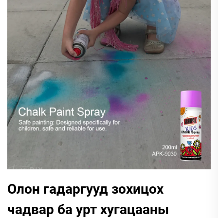
Олон гадаргууд зохицох
чадвар ба урт хугацааны