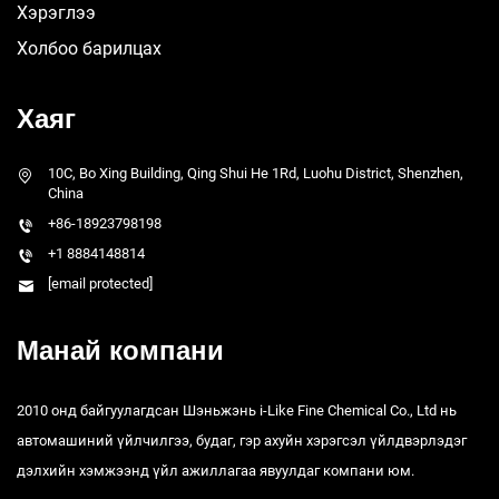
Хэрэглээ
Холбоо барилцах
Хаяг
10C, Bo Xing Building, Qing Shui He 1Rd, Luohu District, Shenzhen,
China
+86-18923798198
+1 8884148814
[email protected]
Манай компани
2010 онд байгуулагдсан Шэньжэнь i-Like Fine Chemical Co., Ltd нь
автомашиний үйлчилгээ, будаг, гэр ахуйн хэрэгсэл үйлдвэрлэдэг
дэлхийн хэмжээнд үйл ажиллагаа явуулдаг компани юм.