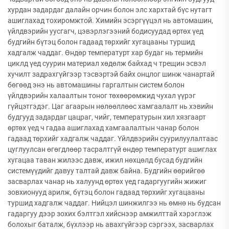
хурдан задардаг далайн орчин болон элс хархтай бүс нутагт
ашиглахад тохиромжтой. Химийн эсэргүүцэл нь автомашин,
үйлдвэрийн уусгагч, цэвэрлэгээний бодисуудад өртөх үед
будгийн бүтэц болон гадаад төрхийг хугацааны туршид
хадгалж чаддаг. Өндөр температурт хар будаг нь термийн
циклд үед суурин материал хөдөлж байхад ч трещин эсвэл
хучилт задрахгүйгээр тэсвэртэй байх онцлог шинж чанартай
бөгөөд энэ нь автомашины гаргалтын систем болон
үйлдвэрийн халаалтын тоног төхөөрөмжид чухал үүрэг
гүйцэтгэдэг. Цаг агаарын нөлөөллөөс хамгаалалт нь хэвийн
будгууд задардаг цацраг, чийг, температурын хил хязгаарт
өртөх үед ч гадаа ашиглахад хамгаалалтын чанар болон
гадаад төрхийг хадгалж чаддаг. Үйлдвэрийн суурилуулалтаас
цуглуулсан өгөгдлөөр тасралтгүй өндөр температурт ашиглах
хугацаа таван жилээс давж, ижил нөхцөлд бусад будгийн
системүүдийг давуу талтай давж байна. Будгийн өөрийгөө
засварлах чанар нь халуунд өртөх үед гадаргуугийн жижиг
зовхионууд арилж, бүтэц болон гадаад төрхийг хугацааны
туршид хадгалж чаддаг. Нийцэл шинжилгээ нь өмнө нь будсан
гадаргуу дээр зохих бэлтгэл хийснээр амжилттай хэрэглэж
болохыг баталж, бүхлээр нь авахгүйгээр сэргээх, засварлах