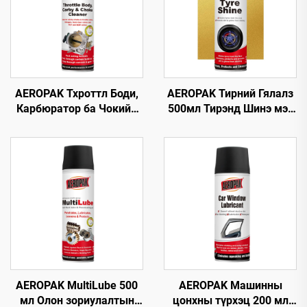
AEROPAK Тхроттл Боди,
AEROPAK Тирний Гялалз
Карбюратор ба Чокийн
500мл Тирэнд Шинэ мэт
Цэвэрлэгч 500мл
Дүр төрх Өгөх 460г
Машины Карб Цэвэрлэгч
Тирний Анивч
AEROPAK MultiLube 500
AEROPAK Машинны
мл Олон зориулалтын
цонхны түрхэц 200 мл