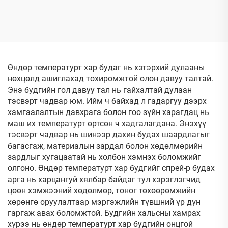
түрхэц, хамгаалалттай
Будагдахгүй авто
анти-зэсэгдэлтийн
цонхны түрхэгч спрей
түрхэц
Өндөр температурт хар будаг нь хэтэрхий дулааны
нөхцөлд ашиглахад тохиромжтой олон давуу талтай.
Энэ будгийн гол давуу тал нь гайхалтай дулаан
тэсвэрт чадвар юм. Ийм ч байхад л гадаргуу дээрх
хамгаалалтын давхрага болон гоо зүйн харагдац нь
маш их температурт өртсөн ч хадгалагдана. Энэхүү
тэсвэрт чадвар нь шинээр дахин будах шаардлагыг
багасгаж, материалын зардал болон хөдөлмөрийн
зардлыг хугацаатай нь холбон хэмнэх боломжийг
олгоно. Өндөр температурт хар будгийг спрей-р будах
арга нь харцангуй хялбар байдаг тул хэрэглэгчид
цөөн хэмжээний хөдөлмөр, тоног төхөөрөмжийн
хөрөнгө оруулалтаар мэргэжлийн түвшний үр дүн
гаргаж авах боломжтой. Будгийн хальсны хамрах
хүрээ нь өндөр температурт хар будгийн онцгой