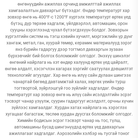
өнгөнүүдийн ажиллах орчинд амжилттай ажиллах
хамгаалалтын давхаргыг бүтээдэг. Өндөр температурт хар
зовхор өнгө нь 400°F-с 1200°F хүртэлх температурт өртөх үед
бүтэц, дүр төрхөө хадгалж, үйлдвэрлэл, автомашин, орон
сууцны хэрэглээнд чухал бүтээгдэхүүн болдог. Зовхорын
хүргэлтийн систем нь тэгш хэвийн хучилт, мэргэжлийн үр дүнг
хангаж, метал, ган, хуурай төмөр, керамик материалууд зэрэг
янз бүрийн гадаргуу дээр тогтмол давхаргын зузаан
бүрхэвчийг бий болгох боломжийг олгодог. Энэхүү шинэлэг
өнгөний найрлага нь хэт өндөр халуунд өртөх үед цайралт,
өнгөө алдалт, хэсэгчлэн хагарах зэргийг саатуулах дэвшилтэт
технологийг агуулдаг. Хар өнгө нь илүү сайн дулаан шингээх
чанартай бөгөөд давтамжтай халах, хөргөх үеийн турш
тогтвортой, зүйрлэшгүй гоо зүйлийг хадгалдаг. Өндөр
температурт хар зовхор өнгө нь илүү сайн исэлдэлтийн эсрэг
тэсвэрт чанар үзүүлж, суурин гадаргууг исэлдэлт, орчны хүчин
зүйлээс хамгаалдаг. Хурдан хатах найрлага нь хэрэглэх
хугацааг багасгаж, төслөө хурдан дуусгах боломжийг олгодог.
Химийн бодисын эсрэг тэсвэрт чанар нь тос, түлш,
автомашины бусад шингэнүүдэд өртөх үед давхаргын
ажиллагааг хадгалдаг. Аэрозолийн хэлбэр нь тусгай тоног