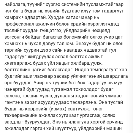
найрлага, түүнийг хүргэх системийн тусламжтайгаар
нэг багц будаг нь хэвийн будгаас илүү том гадаргууг
хамрах чадвартай. Хурдан хатах чанар нь
професионал ажилчин болон ердийн хэрэглэгчдэд
төслийг хурдан гүйцэтгэх, үйлдвэрийн нөхцөлд
зогсонги байдал багасгах боломжийг олгох учир цаг
хэмнэх нь чухал давуу тал юм. Энэхүү будаг нь олон
төрлийн суурин дээр сайн наалдах чадвартай тул
гадаргууг жигдрүүлэх эсвэл бэлтгэх ажлыг
хязгаарлаж, будах үйл явцыг хялбаршуулж,
бэлтгэлийн цагийг багасгадаг. Өндөр температурт хар
будгийг ашигласнаар засвар үйлчилгээний шаардлага
эрс буурдаг. Учир нь түүний бат бөх гадаргуу нь муу
чанартай будгуудад түгээмэл тохиолддог будаг
салсна, трещин үүснэ, дулааны хөдөлгөөний улмаас
гэмтэнэ зэрэг асуудлуудаас тэсвэрлэнэ. Энэ тусгай
будаг нь коррозийг (ирмэх) саатуулж, тоног
төхөөрөмжийн ажиллах хугацааг уртасгаж, солих
зардлыг бууруулдаг. Энэ нь ялангуяа хортой орчинд
ажилладаг гарган хий шүүлтүүр, үйлдвэрийн машин