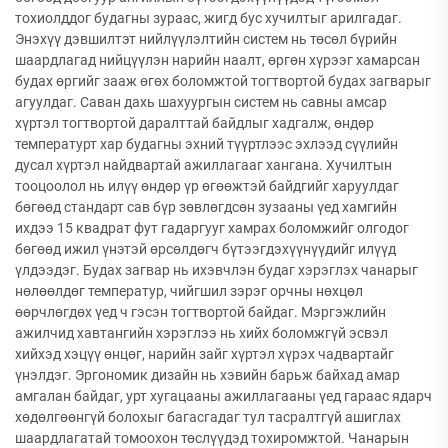
тохиолддог будагны зураас, жигд бус хучилтыг арилгадаг.
Энэхүү дэвшилтэт нийлүүлэлтийн систем нь төсөл бүрийн
шаардлагад нийцүүлэн нарийн наалт, өргөн хүрээг хамарсан
будах өргийг зааж өгөх боломжтой тогтвортой будах загварыг
агуулдаг. Саван дахь шахуургын систем нь савны амсар
хүртэл тогтвортой даралттай байдлыг хадгалж, өндөр
температурт хар будагны эхний түүртлээс эхлээд сүүлийн
дусал хүртэл найдвартай ажиллагааг хангана. Хучилтын
тооцоолол нь илүү өндөр үр өгөөжтэй байдгийг харуулдаг
бөгөөд стандарт сав бүр зөвлөгдсөн зузааны үед хамгийн
ихдээ 15 квадрат фут гадаргууг хамрах боломжийг олгодог
бөгөөд ижил үнэтэй өрсөлдөгч бүтээгдэхүүнүүдийг илүүд
үлдээдэг. Будах загвар нь ихэвчлэн будаг хэрэглэх чанарыг
нөлөөлдөг температур, чийгшил зэрэг орчны нөхцөл
өөрчлөгдөх үед ч гэсэн тогтвортой байдаг. Мэргэжлийн
ажилчид хавтангийн хэрэглээ нь хийх боломжгүй эсвэл
хийхэд хэцүү өнцөг, нарийн зайг хүртэл хүрэх чадвартайг
үнэлдэг. Эргономик дизайн нь хэвийн барьж байхад амар
амгалан байдаг, урт хугацааны ажиллагааны үед гараас ядарч
хөдөлгөөнгүй болохыг багасгадаг тул тасралтгүй ашиглах
шаардлагатай томоохон төслүүдэд тохиромжтой. Чанарын