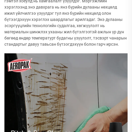
гэмтэл хоёулд нь хамгаалалт үзүүлдэг. Мэргэжлийн
хэрэглээнд энэ давхрага нь янз бүрийн дулааны нөхцөлд
ижил үйлчилгээ үзүүлдэг тул янз бүрийн нөхцөлд олон
бүтээгдэхүүн хэрэглэх шаардлагыг арилгадаг. Энэ дулааны
эсэргүүцлийн технологийн судалгаа, хөгжүүлэлт нь
материалын шинжлэх ухааны жил бүтэлгээтэй ажлын үр дүн
бөгөөд өндөр температурт будагны үзүүлэлт, тэсвэрт чанарын
стандартыг давуу тавьсан бүтээгдэхүүн болон гарч ирсэн.