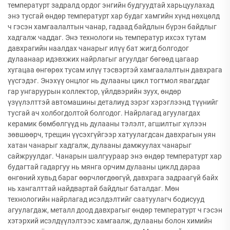
температурт задралд ордог энгийн будгуудтай харьцуулахад
энэ тусгай өндөр температурт хар будаг хамгийн хүнд нөхцөлд
ч гэсэн хамгаалалтын чанар, гадаад байдлын бүрэн байдлыг
хадгалж чаддаг. Энэ технологи нь температур ихсэх тутам
давхрагийн наалдах чанарыг илүү бат жигд болгодог
дулаанаар идэвхжих найрлагыг агуулдаг бөгөөд цагаар
хугацаа өнгөрөх тусам илүү тэсвэртэй хамгаалалтын давхрага
үүсгэдэг. Энэхүү онцлог нь дулааны цикл тогтмол явагддаг
гар унгаруурын коллектор, үйлдвэрийн зуух, өндөр
үзүүлэлттэй автомашины деталиуд зэрэг хэрэглээнд түүнийг
тусгай ач холбогдолтой болгодог. Найрлагад агуулагдах
керамик бөмбөлгүүд нь дулааны тэлэлт, агшилтыг хүлээн
зөвшөөрч, трещин үүсэхгүйгээр хатуулагдсан давхрагын уян
хатан чанарыг хадгалж, дулааны дамжуулах чанарыг
сайжруулдаг. Чанарын шалгуураар энэ өндөр температурт хар
будагтай гадаргуу нь мянга орчим дулааны циклд дараа
өнгөний хувьд бараг өөрчлөгдөөгүй, давхрага задраагүй байх
нь хангалттай найдвартай байдлыг баталдаг. Мөн
технологийн найрлагад исэлдэлтийг саатуулагч бодисууд
агуулагдаж, металл доод давхрагыг өндөр температурт ч гэсэн
хэтэрхий исэлдүүлэлтээс хамгаалж, дулааны болон химийн