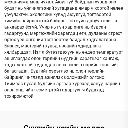
механизмд маш чухал. Аюулгүй байдлын хувьд энэ
будаг нь үйлчилгээний хугацаанд ямар ч хортой нөлөө
үзүүлэхгүй, экологийн хувьд аюулгүй, тогтвортой
химийн найрлагатай байдаг. Гоо зүйн давуу талыг ч
анхаарах ёсгүй. Учир нь гүн хар өнгө нь будсан
гадаргуунд мэргэжлийн харагдац өгч, дулааны стрест
өртөх үед өнгөний тогтвортой байдал хадгалагдана.
Бизнес, мастерийн хувьд нөөцийн удирдлага
хялбаршдаг. Нэг л бүтээгдэхүүн нь өндөр температурт
ашиглагдах олон төрлийн будгийн хэрэгцээг хангаж,
хадгалах зай, худалдан авах ажлын нарийн төвөгийг
багасгадаг. Будгийг хэрэглэх нь олон төрлийн
байршил, чиглэлд ажиллах боломжийг олгоно.
Тиймээс бусад будгийн аргаар хүрэхэд хэцүү, нарийн
олон өнцгийн геометртэй гадаргууг ч будахад
тохиромжтой.