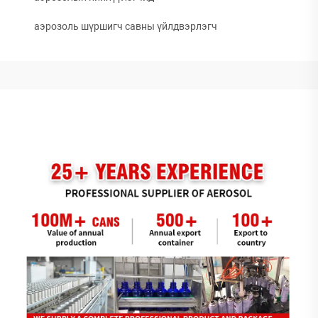
аэрозоль шүршигч савны үйлдвэрлэгч