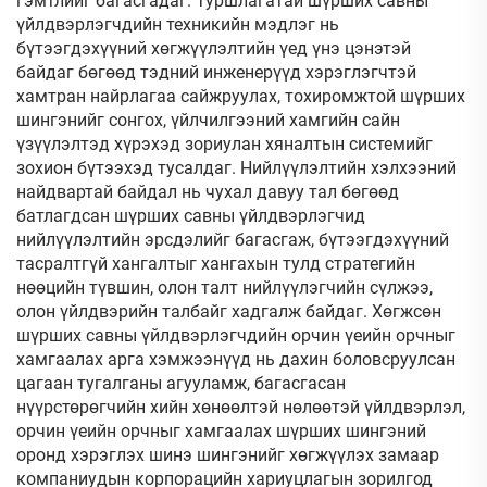
гэмтлийг багасгадаг. Туршлагатай шүрших савны
үйлдвэрлэгчдийн техникийн мэдлэг нь
бүтээгдэхүүний хөгжүүлэлтийн үед үнэ цэнэтэй
байдаг бөгөөд тэдний инженерүүд хэрэглэгчтэй
хамтран найрлагаа сайжруулах, тохиромжтой шүрших
шингэнийг сонгох, үйлчилгээний хамгийн сайн
үзүүлэлтэд хүрэхэд зориулан хяналтын системийг
зохион бүтээхэд тусалдаг. Нийлүүлэлтийн хэлхээний
найдвартай байдал нь чухал давуу тал бөгөөд
батлагдсан шүрших савны үйлдвэрлэгчид
нийлүүлэлтийн эрсдэлийг багасгаж, бүтээгдэхүүний
тасралтгүй хангалтыг хангахын тулд стратегийн
нөөцийн түвшин, олон талт нийлүүлэгчийн сүлжээ,
олон үйлдвэрийн талбайг хадгалж байдаг. Хөгжсөн
шүрших савны үйлдвэрлэгчдийн орчин үеийн орчныг
хамгаалах арга хэмжээнүүд нь дахин боловсруулсан
цагаан тугалганы агууламж, багасгасан
нүүрстөрөгчийн хийн хөнөөлтэй нөлөөтэй үйлдвэрлэл,
орчин үеийн орчныг хамгаалах шүрших шингэний
оронд хэрэглэх шинэ шингэнийг хөгжүүлэх замаар
компаниудын корпорацийн хариуцлагын зорилгод