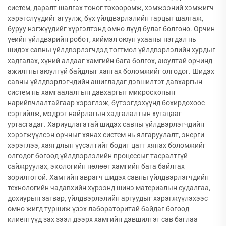
систем, даралт шалгах тоног төхөөрөмж, хэмжээний хэмжигч
хэрэгслүүдийг агуулж, бүх үйлдвэрлэлийн гарцыг шалгаж,
буруу нэгжүүдийг хүргэлтэнд өмнө лүүд булаг болгоно. Орчин
үеийн үйлдвэрийн робот, хиймэл оюун ухааны нэгдэл нь
шидэх савны үйлдвэрлэгчдэд тогтмол үйлдвэрлэлийн хурдыг
хадгалах, хүний алдааг хамгийн бага болгох, аюултай орчинд
ажилтны аюулгүй байдлыг хангах боломжийг олгодог. Шидэх
савны үйлдвэрлэгчдийн ашигладаг дэвшилтэт давхаргын
систем нь хамгаалалтын давхаргыг микроскопын
нарийвчлалтайгаар хэрэглэж, бүтээгдэхүүнд бохирдохоос
сэргийлж, мэдрэг найрлагын хадгалалтын хугацааг
уртасгадаг. Хариуцлагатай шидэх савны үйлдвэрлэгчдийн
хэрэгжүүлсэн орчныг хянах систем нь ялгаруулалт, энерги
хэрэглээ, хаягдлын үүсэлтийг бодит цагт хянах боломжийг
олгодог бөгөөд үйлдвэрлэлийн процессыг тасралтгүй
сайжруулах, экологийн нөлөөг хамгийн бага байлгах
зорилготой. Хамгийн аврагч шидэх савны үйлдвэрлэгчдийн
технологийн чадавхийн хүрээнд шинэ материалын судалгаа,
дохиурын загвар, үйлдвэрлэлийн аргуудыг хэрэгжүүлэхээс
өмнө жигд туршиж үзэх лабораторитай байдаг бөгөөд
клиентүүд зах зээл дээрх хамгийн дэвшилтэт сав баглаа