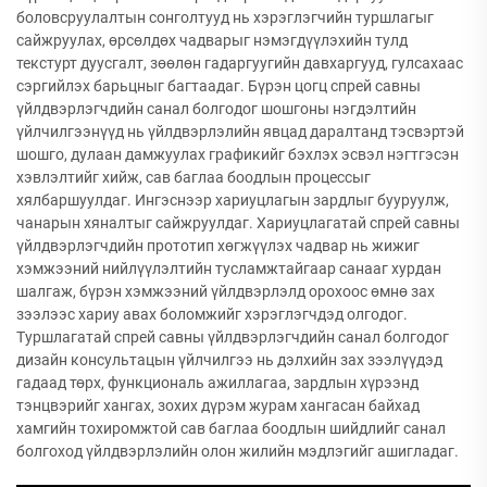
боловсруулалтын сонголтууд нь хэрэглэгчийн туршлагыг
сайжруулах, өрсөлдөх чадварыг нэмэгдүүлэхийн тулд
текстурт дуусгалт, зөөлөн гадаргуугийн давхаргууд, гулсахаас
сэргийлэх барьцныг багтаадаг. Бүрэн цогц спрей савны
үйлдвэрлэгчдийн санал болгодог шошгоны нэгдэлтийн
үйлчилгээнүүд нь үйлдвэрлэлийн явцад даралтанд тэсвэртэй
шошго, дулаан дамжуулах графикийг бэхлэх эсвэл нэгтгэсэн
хэвлэлтийг хийж, сав баглаа боодлын процессыг
хялбаршуулдаг. Ингэснээр хариуцлагын зардлыг бууруулж,
чанарын хяналтыг сайжруулдаг. Хариуцлагатай спрей савны
үйлдвэрлэгчдийн прототип хөгжүүлэх чадвар нь жижиг
хэмжээний нийлүүлэлтийн тусламжтайгаар санааг хурдан
шалгаж, бүрэн хэмжээний үйлдвэрлэлд орохоос өмнө зах
зээлээс хариу авах боломжийг хэрэглэгчдэд олгодог.
Туршлагатай спрей савны үйлдвэрлэгчдийн санал болгодог
дизайн консультацын үйлчилгээ нь дэлхийн зах зээлүүдэд
гадаад төрх, функциональ ажиллагаа, зардлын хүрээнд
тэнцвэрийг хангах, зохих дүрэм журам хангасан байхад
хамгийн тохиромжтой сав баглаа боодлын шийдлийг санал
болгоход үйлдвэрлэлийн олон жилийн мэдлэгийг ашигладаг.