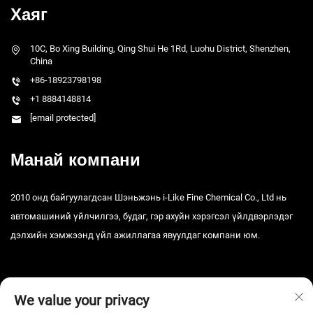
Хаяг
10C, Bo Xing Building, Qing Shui He 1Rd, Luohu District, Shenzhen,
China
+86-18923798198
+1 8884148814
[email protected]
Манай компани
2010 онд байгуулагдсан Шэньжэнь i-Like Fine Chemical Co., Ltd нь
автомашиний үйлчилгээ, будаг, гэр ахуйн хэрэгсэл үйлдвэрлэдэг
дэлхийн хэмжээнд үйл ажиллагаа явуулдаг компани юм.
We value your privacy