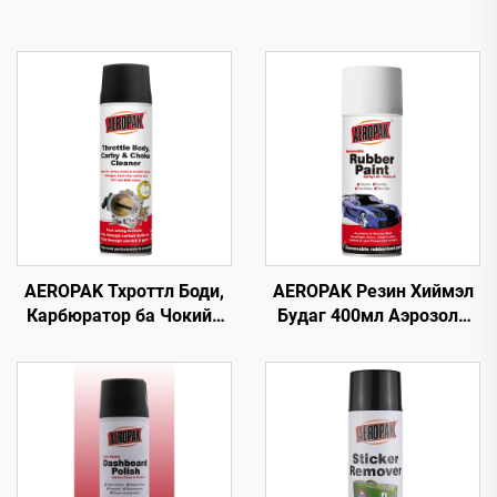
AEROPAK Тхроттл Боди,
AEROPAK Резин Хиймэл
Карбюратор ба Чокийн
Будаг 400мл Аэрозоль
Цэвэрлэгч 500мл
390г Арилгаж Болох
Машины Карб Цэвэрлэгч
Будаг Дугуй дээр
Ашиглах Зориулалттай