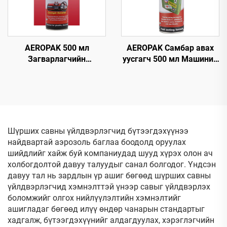
AEROPAK 500 мл
AEROPAK Самбар авах
Загварлагчийн
уусгагч 500 мл Машиний
самбарын полирь,
шилэн дээрх самбарыг
статик
авах
цахилгаангүйжүүлэх
дотор талын цэвэрлэгч
ба хамгаалагч
Шүрших савны үйлдвэрлэгчид бүтээгдэхүүнээ
найдвартай аэрозоль баглаа боодолд оруулах
шийдлийг хайж буй компаниудад шууд хүрэх олон ач
холбогдолтой давуу талуудыг санал болгодог. Үндсэн
давуу тал нь зардлын үр ашиг бөгөөд шүрших савны
үйлдвэрлэгчид хэмнэлттэй үнээр савыг үйлдвэрлэх
боломжийг олгох нийлүүлэлтийн хэмнэлтийг
ашигладаг бөгөөд илүү өндөр чанарын стандартыг
хадгалж, бүтээгдэхүүнийг алдагдуулах, хэрэглэгчийн