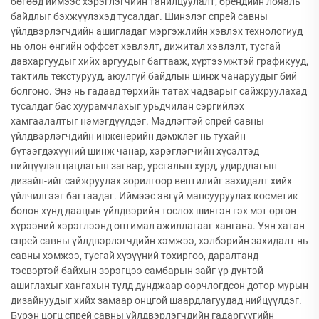
бөгөөд иймээс хэрэглэгчийн танилцуулалт, брендийн лояаль
байдлыг бэхжүүлэхэд тусалдаг. Шинэлэг спрей савны
үйлдвэрлэгчдийн ашигладаг мэргэжлийн хэвлэх технологиуд
нь олон өнгийн оффсет хэвлэлт, дижитал хэвлэлт, тусгай
давхаргуудыг хийх аргуудыг багтааж, хүртээмжтэй графикууд,
тактиль текстурууд, аюулгүй байдлын шинж чанаруудыг бий
болгоно. Энэ нь гадаад төрхийн татах чадварыг сайжруулахад
тусалдаг бас хуурамчлахыг урьдчилан сэргийлэх
хамгаалалтыг нэмэгдүүлдэг. Мэдлэгтэй спрей савны
үйлдвэрлэгчдийн инженерийн дэмжлэг нь тухайн
бүтээгдэхүүний шинж чанар, хэрэглэгчийн хүсэлтэд
нийцүүлэн цацлагын загвар, урсгалын хурд, удирдлагын
дизайн-ийг сайжруулах зорилгоор вентилийг захидалт хийх
үйлчилгээг багтаадаг. Иймээс эвгүй мансууруулах косметик
болон хүнд даацын үйлдвэрийн тослох шингэн гэх мэт өргөн
хүрээний хэрэглээнд оптимал ажиллагааг хангана. Уян хатан
спрей савны үйлдвэрлэгчдийн хэмжээ, хэлбэрийн захидалт нь
савны хэмжээ, тусгай хүзүүний тохиргоо, даралтанд
тэсвэртэй байхын зэрэгцээ самбарын зайг үр дүнтэй
ашиглахыг хангахын тулд дунджаар өөрчлөгдсөн дотор мурын
дизайнуудыг хийх замаар онцгой шаардлагуудад нийцүүлдэг.
Бүрэн цогц спрей савны үйлдвэрлэгчдийн гадаргуугийн