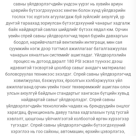
савны үйлдвэрлэгчдийн үндсэн үүрэг нь хувийн ариун
цэврийн бүтээгдэхүүнээс хөнгөн болон хүнд үйлдвэрийн
тослох тос хүртэлх агуулагдаж буй зүйлсийг аюулгүй, үр
дүнтэй тараахад зориулсан бүтээгдэхүүний чанарыг хадгалж
байх найдвартай савлах шийдлийг бүтээх явдал юм. Орчин
үеийн спрей савны үйлдвэрлэгчид төрөл бүрийн давхаргын
боодол, нарийвчлалтай вентилийн интеграци, мөн сая
суумжийн нэгж дээр тогтмол ажиллагааг баталгаажуулах
чанарын хяналтын системийг ашигладаг. Үйлдвэрлэлийн
процесс нь дотоод даралт 180 PSI эсвэл түүнээс дээш
идэвхитэй тэсвэртэй цоолбор савыг анхдагч материалас
боловсруулах техникээс эхэлдэг. Спрей савны үйлдвэрлэгчид
ховилжуулах, бэхжүүлэх, ёроолгын хэлбэржүүлэх үйл
ажиллагаанд орчин үеийн тоног төхөөрөмжийг ашиглан олон
улсын аюулгүй байдлын стандартыг хангасан бүтцийн хувьд
найдвартай савыг үйлдвэрлэдэг. Спрей савны
үйлдвэрлэгчдийн технологийн чадавх нь брендүүдийн онцлог
харагдац, функциональ давуу талаа хадгалахын тулд тусгай
хэвлэлт, шошгоны үйлчилгээтэй холбоотой өргөн хүрээгээр
түгээдэг. Спрей савны үйлдвэрлэгчдийн бүтээгдэхүүний
хэрэглээ нь гоо сайхны, автомашин, өрхийн цэвэрлэгээ,