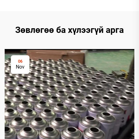
Зөвлөгөө ба хүлээгүй арга
06
Nov