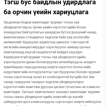
Тэгш бус байдлын удирдлага
ба орчин үеийн хариуцлага
Урьдчилан бодож ажилладаг зуурмаг тосны сав
үйлдвэрлэгчид нь орчин үеийн хэрэглэгчдийн болон
зохицуулах байгууллагын шаардсан бүтээгдэхүүний чанар,
ажиллагааны стандартыг хадгалж байх үед экологийн
нөлөөллийг бууруулах зорилгоор шинэлэг тэвчээртэй
хөгжлийн инициативуудыг хэрэгжүүлэх замаар орчныг
хамгаалахад онцгой хандлагатай байдал үзүүлдэг.
Хариуцлагатай зуурмаг тосны сав үйлдвэрлэгчдийн
хэрэгжүүлсэн дахин боловсруулах хөтөлбөрүүд нь анхдагч
хувилбараас харьцуулахад энерги хэрэглээ болон хийн
нүүрстөрөгчийн ялгаруулалтыг эрс бууруулах боловч зуурмаг
тосны хэрэглээнд чухал ач холбогдолтой бүтцийн бат бөх
чанар, сааруулах чанарыг хадгалж үйлдвэрлэлдээ
хэрэглэгчийн ашиглаж дууссан цагаан тугалганы их хэмжээг
ашигладаг. Орчныг хамгаалахыг анхаарч ажилладаг зуурмаг
тосны савны үйлдвэрлэгчдийн энергийн үр ашгийг
сайжруулах арга хэмжээнүүд нь сэргээгдэх энерги нийлүүлэх