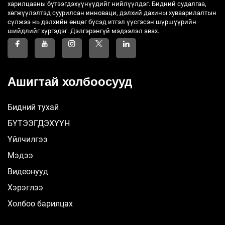
харилцааны бүтээгдэхүүнүүдийг нийлүүлдэг. Бидний судалгаа,
хөгжүүлэлтэд суурилсан инноваци, дэлхий дахины хуваарилалтын
сүлжээ нь дэлхийн өнцөг бүсэд итгэл үүсгэсэн шүршүүрийн
шийдлийг хүргэдэг. Дэлгэрэнгүй мэдээлэл авах.
Ашигтай холбоосууд
Бидний тухай
БҮТЭЭГДЭХҮҮН
Үйлчилгээ
Мэдээ
Видеонууд
Хэрэглээ
Холбоо барилцах