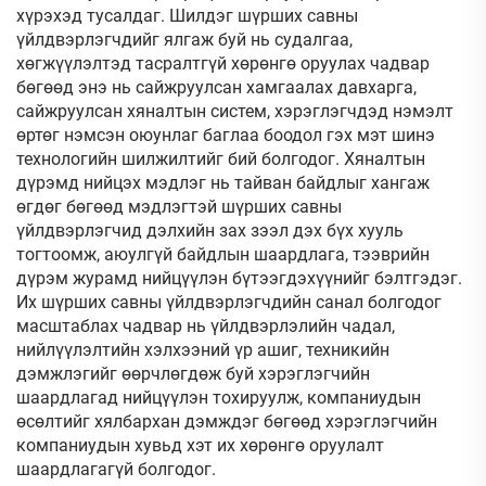
хүрэхэд тусалдаг. Шилдэг шүрших савны
үйлдвэрлэгчдийг ялгаж буй нь судалгаа,
хөгжүүлэлтэд тасралтгүй хөрөнгө оруулах чадвар
бөгөөд энэ нь сайжруулсан хамгаалах давхарга,
сайжруулсан хяналтын систем, хэрэглэгчдэд нэмэлт
өртөг нэмсэн оюунлаг баглаа боодол гэх мэт шинэ
технологийн шилжилтийг бий болгодог. Хяналтын
дүрэмд нийцэх мэдлэг нь тайван байдлыг хангаж
өгдөг бөгөөд мэдлэгтэй шүрших савны
үйлдвэрлэгчид дэлхийн зах зээл дэх бүх хууль
тогтоомж, аюулгүй байдлын шаардлага, тээврийн
дүрэм журамд нийцүүлэн бүтээгдэхүүнийг бэлтгэдэг.
Их шүрших савны үйлдвэрлэгчдийн санал болгодог
масштаблах чадвар нь үйлдвэрлэлийн чадал,
нийлүүлэлтийн хэлхээний үр ашиг, техникийн
дэмжлэгийг өөрчлөгдөж буй хэрэглэгчийн
шаардлагад нийцүүлэн тохируулж, компаниудын
өсөлтийг хялбархан дэмждэг бөгөөд хэрэглэгчийн
компаниудын хувьд хэт их хөрөнгө оруулалт
шаардлагагүй болгодог.