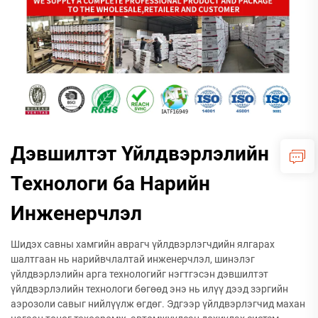
Дэвшилтэт Үйлдвэрлэлийн
Технологи ба Нарийн
Инженерчлэл
Шидэх савны хамгийн аврагч үйлдвэрлэгчдийн ялгарах
шалтгаан нь нарийвчлалтай инженерчлэл, шинэлэг
үйлдвэрлэлийн арга технологийг нэгтгэсэн дэвшилтэт
үйлдвэрлэлийн технологи бөгөөд энэ нь илүү дээд зэргийн
аэрозоли савыг нийлүүлж өгдөг. Эдгээр үйлдвэрлэгчид махан