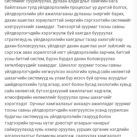
системийг суурилуулах, дулаан алдагдлыг хамгийн бага
байлгахын тулд үйлдвэрлэлийн процессыг үр дүнтэй болгох,
үйлдвэрлэлийн үйл ажиллагааны дулааны энергийг барих,
дахин ашиглах зориулалттай энергийн сэргээлтийн системийг
нэвтрүүлэхийг хамардаг. Тэвчээртэй зуурмаг тосны савны
үйлдвэрлэгчдийн хэрэгжүүлж буй хаягдал бууруулах
стратегиуд нь үйлдвэрлэлийн хаягдлыг газар хаяхгүйгээр
дахин боловсруулах, үйлдвэрт дахин ашиглах үнэт зүйлсийг нь
сэргээж авах зорилготой нягт үйлдвэрлэлийн зарчим, битгий
усны битгий систем, бүрэн бүрдэл дахин боловсруулах
хөтөлбөрүүдийг хамардаг. Шинэлэг зуурмаг тосны савны
үйлдвэрлэгчдийн хөгжүүлсэн экологийн хувьд сайн нөлөөтэй
шахагчийн системүүд нь улам бүр ихэсч буй орчны асуудлыг
шийдвэрлэхийн тулд агаар, азот болон бусад экологийн хувьд
сайн нөлөөтэй, бүтээгдэхүүний ажиллагааг хадгалж,
атмосферийн нөлөөллийг бууруулах орны шахагчийг
хэрэглэдэг. Орчныг хамгаалахыг анхаарч ажилладаг зуурмаг
тосны савны үйлдвэрлэгчдийн нэвтрүүлсэн усанд суурилсан
будагны системүүд нь үйлдвэрлэлийн газрууд болон
тэдгээрийн орчны нутаг дэвсгэрт агаарын чанарыг
сайжруулахад хувь нэмэр оруулан, уурших органик нэгдлийн
ялгаруулалтыг бүрмөсөн арилгаж, сааруулах хамгаалалт