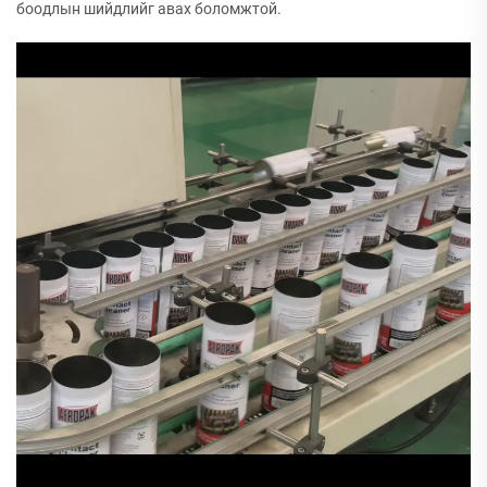
боодлын шийдлийг авах боломжтой.