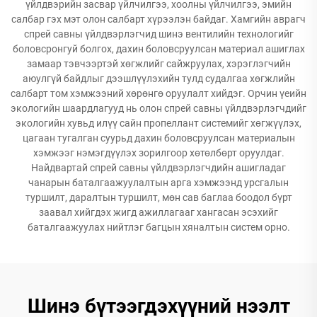
үйлдвэрийн засвар үйлчилгээ, хоолны үйлчилгээ, эмийн
салбар гэх мэт олон салбарт хүрээлэн байдаг. Хамгийн аврагч
спрей савны үйлдвэрлэгчид шинэ вентилийн технологийг
боловсронгуй болгох, дахин боловсруулсан материал ашиглах
замаар тэвчээртэй хөгжлийг сайжруулах, хэрэглэгчийн
аюулгүй байдлыг дээшлүүлэхийн тулд судалгаа хөгжлийн
салбарт том хэмжээний хөрөнгө оруулалт хийдэг. Орчин үеийн
экологийн шаардлагууд нь олон спрей савны үйлдвэрлэгчдийг
экологийн хувьд илүү сайн пропеллант системийг хөгжүүлэх,
цагаан тугалган суурьд дахин боловсруулсан материалын
хэмжээг нэмэгдүүлэх зорилгоор хөтөлбөрт оруулдаг.
Найдвартай спрей савны үйлдвэрлэгчдийн ашигладаг
чанарын баталгаажуулалтын арга хэмжээнд урсгалын
туршилт, даралтын туршилт, мөн сав баглаа боодол бүрт
заавал хийгдэх жигд ажиллагааг хангасан эсэхийг
баталгаажуулах нийтлэг багцын хяналтын систем орно.
Шинэ бүтээгдэхүүний нээлт