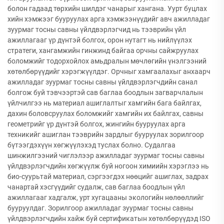
болон гадаад төрхийн шилдэг чанарыг хангана. Уурт буцлах
хийн хэмжээг бууруулах арга хэмжээнүүдийг авч ажилладаг
зуурмаг тосны савны үйлдвэрлэгчид нь тээврийн үйл
ажиллагааг үр дүнтэй болгох, орон нутагт нь нийлүүлэх
стратеги, хангамжийн гинжинд байгаа орчны сайжруулах
боломжийг тодорхойлох амьдралын мөчлөгийн үнэлгээний
хөтөлбөрүүдийг хэрэгжүүлдэг. Орчныг хамгаалахыг анхаарч
ажилладаг зуурмаг тосны савны үйлдвэрлэгчдийн санал
болгож буй тэвчээртэй сав баглаа боодлын загварчлалын
үйлчилгээ нь материал ашиглалтыг хамгийн бага байлгах,
дахин боловсруулах боломжийг хамгийн их байлгах, савны
геометрийг үр дүнтэй болгох, жингийн бууруулах арга
техникийг ашиглан тээврийн зардлыг бууруулах зорилгоор
бүтээгдэхүүн хөгжүүлэхэд туслах болно. Судалгаа
шинжилгээний чиглэлээр ажилладаг зуурмаг тосны савны
үйлдвэрлэгчдийн хөгжүүлж буй ногоон химиийн хэрэглээ нь
био-суурьтай материал, сэргээгдэх нөөцийг ашиглах, задрах
чанартай хэсгүүдийг судалж, сав баглаа боодлын үйл
ажиллагааг хадгалж, урт хугацааны экологийн нөлөөллийг
бууруулдаг. Зорилгоор ажилладаг зуурмаг тосны савны
үйлдвэрлэгчдийн хайж буй сертификатын хөтөлбөрүүдэд ISO