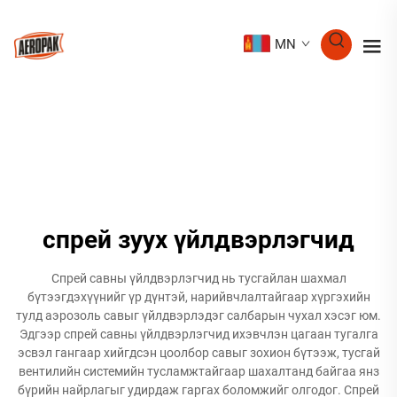
MN
спрей зуух үйлдвэрлэгчид
Спрей савны үйлдвэрлэгчид нь тусгайлан шахмал
бүтээгдэхүүнийг үр дүнтэй, нарийвчлалтайгаар хүргэхийн
тулд аэрозоль савыг үйлдвэрлэдэг салбарын чухал хэсэг юм.
Эдгээр спрей савны үйлдвэрлэгчид ихэвчлэн цагаан тугалга
эсвэл гангаар хийгдсэн цоолбор савыг зохион бүтээж, тусгай
вентилийн системийн тусламжтайгаар шахалтанд байгаа янз
бүрийн найрлагыг удирдаж гаргах боломжийг олгодог. Спрей