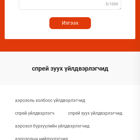
0/1000
Илгээх
спрей зуух үйлдвэрлэгчид
аэрозоль холбоос үйлдвэрлэгчид
спрей үйлдвэрлэгч
спрей зуух үйлдвэрлэгчид
аэрозол бүрхүүлийн үйлдвэрлэгчид
аэрозолын нийлүүлэгчид