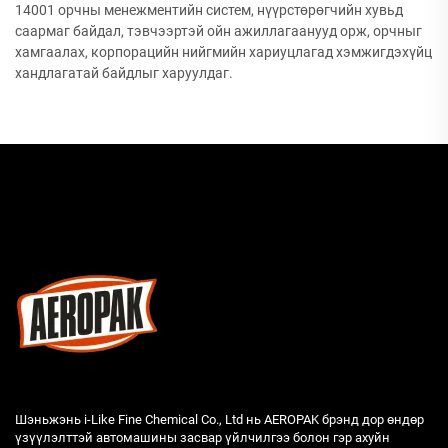
14001 орчны менежментийн систем, нүүрстөрөгчийн хувьд
саармаг байдал, тэвчээртэй ойн ажиллагаанууд орж, орчныг
хамгаалах, корпорацийн нийгмийн хариуцлагад хэмжигдэхүйц
хандлагатай байдлыг харуулдаг.
Шэньжэнь i-Like Fine Chemical Co., Ltd нь AEROPAK брэнд дор өндөр
үзүүлэлттэй автомашины засвар үйлчилгээ болон гэр ахуйн