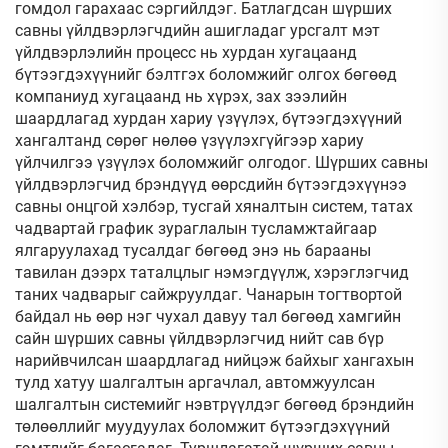
гомдол гарахаас сэргийлдэг. Батлагдсан шүрших
савны үйлдвэрлэгчдийн ашигладаг урсгалт мэт
үйлдвэрлэлийн процесс нь хурдан хугацаанд
бүтээгдэхүүнийг бэлтгэх боломжийг олгох бөгөөд
компаниуд хугацаанд нь хүрэх, зах зээлийн
шаардлагад хурдан хариу үзүүлэх, бүтээгдэхүүний
хангалтанд сөрөг нөлөө үзүүлэхгүйгээр хариу
үйлчилгээ үзүүлэх боломжийг олгодог. Шүрших савны
үйлдвэрлэгчид брэндүүд өөрсдийн бүтээгдэхүүнээ
савны онцгой хэлбэр, тусгай хяналтын систем, татах
чадвартай график зураглалын тусламжтайгаар
ялгаруулахад тусалдаг бөгөөд энэ нь барааны
тавилан дээрх таталцлыг нэмэгдүүлж, хэрэглэгчид
таних чадварыг сайжруулдаг. Чанарын тогтвортой
байдал нь өөр нэг чухал давуу тал бөгөөд хамгийн
сайн шүрших савны үйлдвэрлэгчид нийт сав бүр
нарийвчилсан шаардлагад нийцэж байхыг хангахын
тулд хатуу шалгалтын аргачлал, автомжуулсан
шалгалтын системийг нэвтрүүлдэг бөгөөд брэндийн
төлөөллийг муудуулах боломжит бүтээгдэхүүний