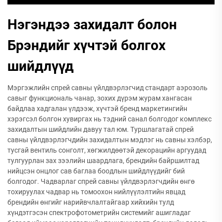
Нэгэндээ захидалт болон
Брэндийг хүчтэй болгох
шийдлүүд
Мэргэжлийн спрей савны үйлдвэрлэгчид стандарт аэрозоль
савыг функциональ чанар, зохих дүрэм журам хангасан
байдлаа хадгалан үлдээж, хүчтэй бренд маркетингийн
хэрэгсэл болгон хувиргах нь тэдний санал болгодог комплекс
захидалтын шийдлийн давуу тал юм. Туршлагатай спрей
савны үйлдвэрлэгчдийн захидалтын мэдлэг нь савны хэлбэр,
тусгай вентиль сонголт, хөгжилдөөтэй декорацийн аргуудад
тулгуурлан зах зээлийн шаардлага, брендийн байршилтад
нийцсэн онцлог сав баглаа боодлын шийдлүүдийг бий
болгодог. Чадварлаг спрей савны үйлдвэрлэгчдийн өнгө
тохируулах чадвар нь томоохон нийлүүлэлтийн явцад
брендийн өнгийг нарийвчлалтайгаар хийхийн тулд
хүндэтгэсэн спектрофотометрийн системийг ашигладаг