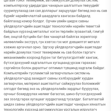
цагаан тоног төхөөрөмж, автомжуулсан дохиулах систем,
компьютерээр удирдагдах чанарын шалгалтын төвүүдийг
суурилуулахад сая сая долларыг зарцуулдаг бөгөөд энэ нь сав
бүрийг нарийвчлалтай шаардлага хангасан байдалд
байлгахад нэмэр болдог. Орчин үеийн шидэх савны
үйлдвэрлэгчдийн ашигладаг технологийн нарийн төвөгтэй
байдлын хүрээнд металлыг нэгэн төрлийн зузаантай, гэмгүй
бие, онцгой бүтцийн бат бөх чанартай байлгах зорилгоор
нөлөөллийн экструз, гүн хэвтэх гэх мэт дэвшилтэт металл
хэвжих аргачлал орно. Эдгээр үйлдвэрлэгчдийн ашигладаг
нарийн дохиулах тоног төхөөрөмж нь сав болон гаргагч
механизмийн хооронд бүрэн таг битүүлэгдэлтийг хангаж,
бүтээгдэхүүний хадгалалтын хугацаанд урсаж гарахаас
сэргийлэх болон даралтыг оптимал түвшинд хадгалж байдаг.
Компьютерийн тусламжтай загварчлалын систем нь
үйлдвэрлэгчдэд захидалт савны хэлбэрүүдийг хурдан
загварчлан, материал ашиглалтыг сайжруулах боломжийг
олгодог бөгөөд энэ нь үйлдвэрлэлийн зардлыг бууруулах,
орчныг бохирдуулах нөлөөг багасгах, шинэ бүтээгдэхүүний
зах зээлд гарах хугацааг хурдасгахад тусалдаг. Баталгаатай
шидэх савны үйлдвэрлэгчдийн ашигладаг чанарын хяналтын
технологийн хүрээнд автомжуулсан урсгалын илрүүлэгч