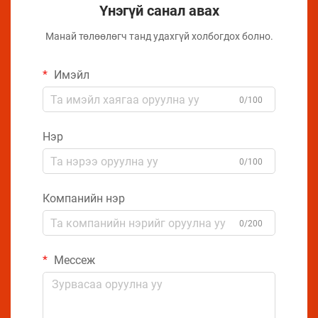
Үнэгүй санал авах
Манай төлөөлөгч танд удахгүй холбогдох болно.
Имэйл
0/100
Нэр
0/100
Компанийн нэр
0/200
Мессеж