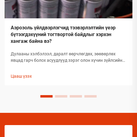
Аэрозоль үйлдвэрлэгчид тээвэрлэлтийн үеэр
бүтээгдэхүүний тогтвортой байдлыг хэрхэн
хангаж байна вэ?
Дулааны хэлбэлзэл, даралт өөрчлөгдөх, зөөвөрлөх
явцад гарч болох асуудлууд зэрэг олон хүчин зүйлсийн
улмаас глобал аэрозолын салбар нь тээвэрлэлтийн
үеэр бүтээгдэхүүний бүрэлдэхүүн хэсгийн бүтэн
Цааш үзэх
байдлыг хадгалахад тооless дундаа сорилтуудтай
тулгардаг. Иймд аэрозол үйлдвэрлэгчид
бүтээгдэхүүний чанарыг хамгаалахын тулд комплекс
арга хэмжээ авах шаардлагатай.