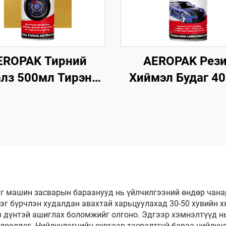
EROPAK Тирний
AEROPAK Рез
алз 500мл Тирэнд
Хиймэл Будаг 4
нэ мэт Дүр төрх
Аэрозоль 390
өх 460г Тирний
Арилгаж Болох Б
Анивч
Дугуй дээр Аши
Зориулалтта
г машин засварын бараанууд нь үйлчилгээний өндөр чана
эг бүрчлэн худалдан авахтай харьцуулахад 30-50 хувийн 
р дүнтэй ашиглах боломжийг олгоно. Эдгээр хэмнэлтүүд нь
өөлдөг. Нийлүүлэгчийн сувгаар тасралтгүй бараа нийлүү