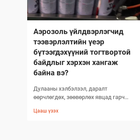
Аэрозоль үйлдвэрлэгчид
тээвэрлэлтийн үеэр
бүтээгдэхүүний тогтвортой
байдлыг хэрхэн хангаж
байна вэ?
Дулааны хэлбэлзэл, даралт
өөрчлөгдөх, зөөвөрлөх явцад гарч
болох асуудлууд зэрэг олон хүчин
Цааш үзэх
зүйлсийн улмаас глобал аэрозолын
салбар нь тээвэрлэлтийн үеэр
бүтээгдэхүүний бүрэлдэхүүн хэсгийн
бүтэн байдлыг хадгалахад тооless