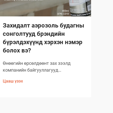
Захидалт аэрозоль будагны
Ма
сонголтууд брэндийн
ний
бүрэлдэхүүнд хэрхэн нэмэр
Маш
болох вэ?
ажил
хэр
Өнөөгийн өрсөлдөөнт зах зээлд
Цааш
хан
компанийн байгууллагууд
зар
бүтээгдэхүүнээ ялгаруулах, брэндийн
сэрг
Цааш үзэх
танихуйг бэхжүүлэхийн тулд тогтмол
мэдэ
шинэлэг аргуудыг хайж байдаг. Нэгэн
тоо
хүчтэй, гэхдээ ихэвчлэн анхаарал
яла
тавиагдахгүй байгаа шийдэл бол
мэрг
захидалт аэрозоль будагны