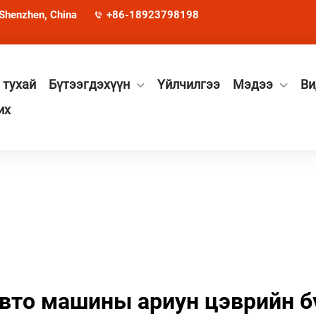
 Shenzhen, China
+86-18923798198
 тухай
Бүтээгдэхүүн
Үйлчилгээ
Мэдээ
Ви
их
вто машины ариун цэврийн б