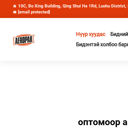
10C, Bo Xing Building, Qing Shui He 1Rd, Luohu District,
[email protected]
Нүүр хуудас
Бидний
Бидэнтэй холбоо бар
оптомоор а