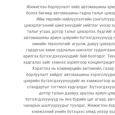
Жижиглэн борлуулалт хийх автомашины ариу
болох бөгөөд автомашины гадна талыг цэвэр
Ийм төрлийн нийлүүлэлтийн сонголтууд
цэвэрлэгээний шингэнүүдийг нийтлэг үнээр х
талыг угаах, дотор талыг цэвэрлэх, будгийг
автомашины ариун цэврийн бүтээгдэхүүнүүд н
химийн технологийг агуулж, давуу цэвэрл
гадаргын хими судлалын шинэлэг судалгааны
арилгах бүтээгдэхүүнүүдийг бий болгодог. Тех
хадгалах зайг хэмнэх зорилгоор концентрацит
Хэрэглээ нь коммерцийн автомойл, газар
борлуулалт хийдэг автомашины хэрэгслүүдий
цэврийн бүтээгдэхүүнүүдийг их хэмжээгээр а
стандартыг тогтмол хадгалдаг. Бүтээгдэхүү
дотор талын даавуу, арьсны ариун цэв
бүтээгдэхүүнүүд нь янз бүрийн цаг агаар, а
чанарын шалгууруудыг туулдаг. Жижиглэн борл
хэмжээний үнийн бүтэцээс хямд үнээр худ