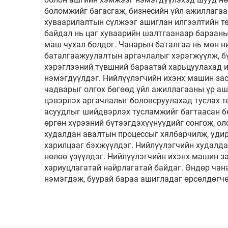
боломжийг багасгаж, бизнесийн үйл ажиллагаа
хуваарилалтын сүлжээг ашиглан илгээлтийн тө
байдал нь цаг хуваарийн шалтгаанаар барааны
маш чухал болдог. Чанарын баталгаа нь мөн н
баталгаажуулалтын аргачлалыг хэрэгжүүлж, б
хэрэглээний түвшний бараатай харьцуулахад и
нэмэгдүүлдэг. Нийлүүлэгчийн ихэнх машин зас
чадварыг олгох бөгөөд үйл ажиллагааны үр аш
цэвэрлэх аргачлалыг боловсруулахад туслах т
асуудлыг шийдвэрлэх тусламжийг багтаасан бөг
өргөн хүрээний бүтээгдэхүүнүүдийг сонгож, ол
худалдан авалтын процессыг хялбарчилж, уди
харилцааг бэхжүүлдэг. Нийлүүлэгчийн худалда
нөлөө үзүүлдэг. Нийлүүлэгчийн ихэнх машин з
хариуцлагатай найрлагатай байдаг. Өндөр ча
нэмэгдэж, буурай бараа ашигладаг өрсөлдөгчөө