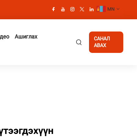
MN
део
Ашиглах
САНАЛ
АВАХ
үтээгдэхүүн