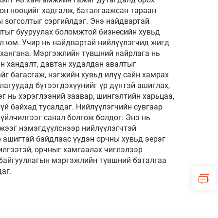
он нөөцийг хадгалж, баталгаажсан тараан
ы зогсолтыг сэргийлдэг. Энэ найдвартай
лтыг бууруулах боломжтой бизнесийн хувьд
л юм. Учир нь найдвартай нийлүүлэгчид жигд
 хангана. Мэргэжлийн түвшний найрлага нь
н хандалт, давтан худалдан авалтыг
йг багасгаж, нэгжийн хувьд илүү сайн хамрах
лагуудад бүтээгдэхүүнийг үр дүнтэй ашиглах,
г нь хэрэглээний заавар, шингэлтийн харьцаа,
үй байхад тусалдаг. Нийлүүлэгчийн сувгаар
үйлчилгээг санал болгож болдог. Энэ нь
жээг нэмэгдүүлснээр нийлүүлэгчтэй
р ашигтай байдлаас үүдэн орчны хувьд эерэг
илгээтэй, орчныг хамгаалах чиглэлээр
 байгууллагын мэргэжлийн түвшний баталгаа
аг.