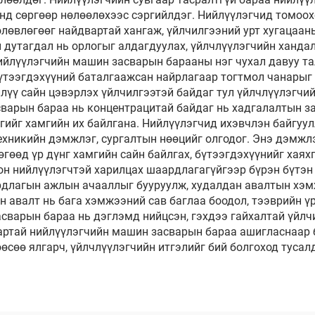
нд сөргөөр нөлөөлөхээс сэргийлдэг. Нийлүүлэгчид томоох
лөвлөгөөг найдвартай хангаж, үйлчилгээний урт хугацаан
 дутагдал нь орлогыг алдагдуулах, үйлчлүүлэгчийн ханда
ийлүүлэгчийн машин засварын барааны нэг чухал давуу та
үтээгдэхүүний баталгаажсан найрлагаар тогтмол чанарыг
лүү сайн цэвэрлэх үйлчилгээтэй байдаг тул үйлчлүүлэгчий
варын бараа нь концентрацитай байдаг нь хадгалалтын за
гийг хамгийн их байлгана. Нийлүүлэгчид ихэвчлэн байгуул
ехникийн дэмжлэг, сургалтын нөөцийг олгодог. Энэ дэмжлэ
өөд үр дүнг хамгийн сайн байлгах, бүтээгдэхүүнийг хаяхг
он нийлүүлэгчтэй харилцах шаардлагагүйгээр бүрэн бүтэн 
рдлагын ажлын ачааллыг бууруулж, худалдан авалтын хэм
н авалт нь бага хэмжээний сав баглаа боодол, тээврийн ү
асварын бараа нь дэглэмд нийцсэн, гэхдээ гайхалтай үйлч
нартай нийлүүлэгчийн машин засварын бараа ашигласнаар
сөө ялгарч, үйлчлүүлэгчийн итгэлийг бий болгоход тусалд