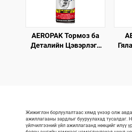
AEROPAK Тормоз ба
A
Деталийн Цэвэрлэгч
Гял
500мл 360° Вентиль
Ши
Секунд хугацаанд
Өг
Цэвэрлэнэ Тормозын
Хувьд
Жижиглэн борлуулалтаас хямд үнээр олж авда
ажиллагааны зардлыг бууруулахад тусалдаг. Н
үйлчилгээний үйл ажиллагаанд нөөцийг илүү ү
болон ашгийн хэмжээг нэмэгдүүлэхэд шууд нөл