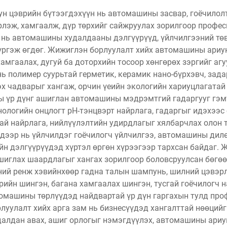
н цэврийн бүтээгдэхүүн нь автомашины засвар, гоёчило
лэж, хамгаалж, дүр төрхийг сайжруулах зорилгоор профес
 нь автомашины худалдааны дэлгүүрүүд, үйлчилгээний төв
үргэж өгдөг. Жижиглэн борлуулалт хийх автомашины ариун
 хамгаалах, дугуй ба доторхийн тосоор хөнгөрөх зэргийг аг
ь полимер суурьтай герметик, керамик нано-бүрхэвч, зада
эх чадварыг хангаж, орчин үеийн экологийн хариуцлагатай
 үр дүнг ашиглан автомашины мэдрэмтгий гадаргууг гэмтэ
нологийн онцлогт pH-тэнцвэрт найрлага, гадаргыг идэхээс
ай найрлага, нийлүүлэлтийн удирдлагыг хялбарчлах олон т
 дээр нь үйлчилдэг гоёчилогч үйлчилгээ, автомашины диле
н дэлгүүрүүдэд хүртэл өргөн хүрээгээр тархсан байдаг.
шиглах шаардлагыг хангах зорилгоор боловсруулсан бөгө
ний ренж хэвийнхөөр гадна талын шампунь, шилний цэвэрл
рийн шингэн, багана хамгаалах шингэн, тусгай гоёчилогч 
втомашины төрлүүдэд найдвартай үр дүн гаргахын тулд про
уулалт хийх арга зам нь бизнесүүдэд хангалттай нөөций
алдан авах, ашиг орлогыг нэмэгдүүлэх, автомашины ариу