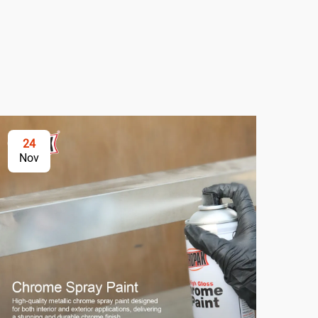
24
2
Nov
No