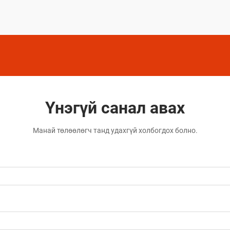
шийдлүүд юм.
Үнэгүй санал авах
Манай төлөөлөгч танд удахгүй холбогдох болно.