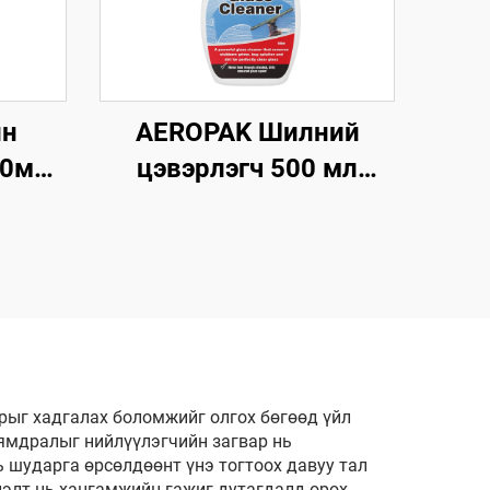
ин
AEROPAK Шилний
00мл
цэвэрлэгч 500 мл
г
Машины болон гэр
удаг
ахуйн олон төрлийн
глах
гадаргуун шилэнд
й
зориулсан мгновен
шилний цэвэрлэгч
рыг хадгалах боломжийг олгох бөгөөд үйл
хямдралыг нийлүүлэгчийн загвар нь
 шударга өрсөлдөөнт үнэ тогтоох давуу тал
лэлт нь хангамжийн гажиг дутагдалд орох