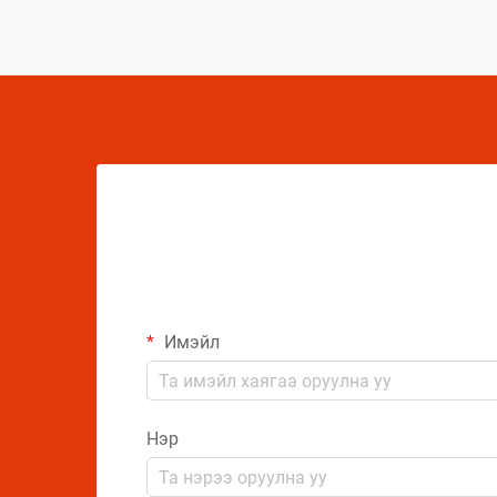
дундаа сорилтуудтай тулгардаг. Иймд
аэрозол үйлдвэрлэгчид
бүтээгдэхүүний чанарыг хамгаалахын
тулд комплекс арга хэмжээ авах
шаардлагатай.
Имэйл
Нэр