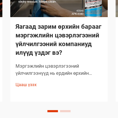
Яагаад зарим өрхийн барааг
мэргэжлийн цэвэрлэгээний
үйлчилгээний компаниуд
илүүд үздэг вэ?
Мэргэжлийн цэвэрлэгээний
үйлчилгээнүүд нь ердийн өрхийн
цэвэрлэгээний стандартыг давах
Цааш үзэх
чанартай үр дүнг гаргаж, өөрсдийн нэр
хүндийг бий болгосон. Тэд сонгож буй
бараанууд нь таамаглаж сонгосон биш
харин туршлагаар баталгаажсан,
өөрсдийн үр дүнтэй байдлыг нотолсон