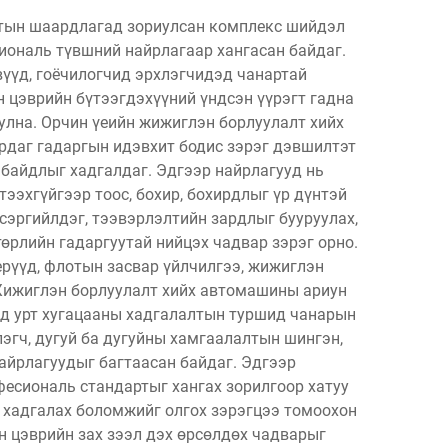
лтын шаардлагад зориулсан комплекс шийдэл
иональ түвшний найрлагаар хангасан байдаг.
үүд, гоёчилогчид эрхлэгчидэд чанартай
 цэврийн бүтээгдэхүүний үндсэн үүрэгт гадна
уулна. Орчин үеийн жижиглэн борлуулалт хийх
рдаг гадаргын идэвхит бодис зэрэг дэвшилтэт
 байдлыг хадгалдаг. Эдгээр найрлагууд нь
эхгүйгээр тоос, бохир, бохирдлыг үр дүнтэй
 сэргийлдэг, тээвэрлэлтийн зардлыг бууруулах,
өрлийн гадаргуутай нийцэх чадвар зэрэг орно.
рүүд, флотын засвар үйлчилгээ, жижиглэн
 Жижиглэн борлуулалт хийх автомашины ариун
өд урт хугацааны хадгалалтын туршид чанарын
эгч, дугуй ба дугуйны хамгаалалтын шингэн,
найрлагуудыг багтаасан байдаг. Эдгээр
фесиональ стандартыг хангах зорилгоор хатуу
г хадгалах боломжийг олгох зэрэгцээ томоохон
н цэврийн зах зээл дэх өрсөлдөх чадварыг