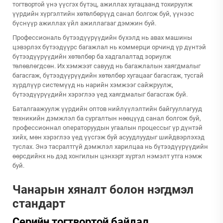
тогтвортой үнэ үүсгэх бүтэц, ажиллах хугацаанд тохируулж
үүрдийн хүргэлтийн хөтөлбөрүүд санал болгож буй, үүнээс
бүснүүр ажиллах үйл ажиллагааг дэмжин буй.
Профессиональ бүтээдүүрүүдийн
бүхэлд нь авах машины
цэвэрлэх бүтээдүүрс
багажлал нь коммерци орчинд үр дүнтэй
бүтээдүүрүүдийн хөтөлбөр ба хадгалалтад зориулж
төлөвлөгдсөн. Их хэмжээт савууд нь багажлалын хаягдмалыг
багасгаж, бүтээдүүрүүдийн хөтөлбөр хугацааг багасгаж, тусгай
хүрдлүүр системүүд нь нарийн хэмжээг сайжруулж,
бүтээдүүрүүдийн хэрэглээ үед хаягдмалыг багасгаж буй.
Баталгаажуулж үүрдийн оптов нийлүүлэлтийн байгууллагууд
техникийн дэмжлэл ба сургалтын нөөцүүд санал болгож буй,
профессионнал операторуудын угаалын процессыг үр дүнтэй
хийх, мөн хэрэглээ үед үүсгэж буй асуудлуудыг шийдвэрлэхэд
туслах. Энэ тасралтгүй дэмжлэл харилцаа нь бүтээдүүрүүдийн
өөрсдийнх нь дэд хонгилын цэнхэрт хүртэл нэмэлт утга нэмж
буй.
Чанарын хяналт болон нэгдмэл
стандарт
Серийн тогтвортой байдал