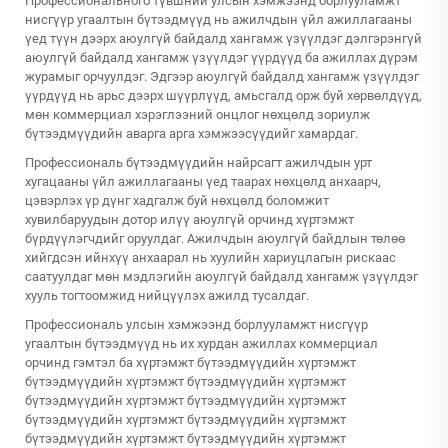
Профессионального түвшний улсын хэмжээнд борлууламжт
нисгүүр угаалтын бүтээдмүүд нь ажилчдын үйл ажиллагааны
үед түүн дээрх аюулгүй байдалд хангамж үзүүлдэг дэлгэрэнгүй
аюулгүй байдалд хангамж үзүүлдэг үүрдүүд ба ажиллах дүрэм
журамыг орчуулдэг. Эдгээр аюулгүй байдалд хангамж үзүүлдэг
үүрдүүд нь арьс дээрх шүүрлүүд, амьсгалд орж буй хөрвөлдүүд,
мөн коммерциал хэрэглээний онцлог нөхцөлд зориулж
бүтээдмүүдийн аварга арга хэмжээсүүдийг хамардаг.
Профессиональ бүтээдмүүдийн найрсагт ажилчдын урт
хугацааны үйл ажиллагааны үед таарах нөхцөлд анхаарч,
цэвэрлэх үр дүнг хадгалж буй нөхцөлд боломжит
хувилбаруудын дотор илүү аюулгүй орчинд хүртэмжт
бүрдүүлэгчдийг оруулдаг. Ажилчдын аюулгүй байдлын төлөө
хийгдсэн ийнхүү анхаарал нь хуулийн хариуцлагын рискаас
саатуулдаг мөн мэдлэгийн аюулгүй байдалд хангамж үзүүлдэг
хууль тогтоомжид нийцүүлэх ажилд тусалдаг.
Профессиональ улсын хэмжээнд борлууламжт нисгүүр
угаалтын бүтээдмүүд нь их хурдан ажиллах коммерциал
орчинд гэмтэл ба хүртэмжт бүтээдмүүдийн хүртэмжт
бүтээдмүүдийн хүртэмжт бүтээдмүүдийн хүртэмжт
бүтээдмүүдийн хүртэмжт бүтээдмүүдийн хүртэмжт
бүтээдмүүдийн хүртэмжт бүтээдмүүдийн хүртэмжт
бүтээдмүүдийн хүртэмжт бүтээдмүүдийн хүртэмжт