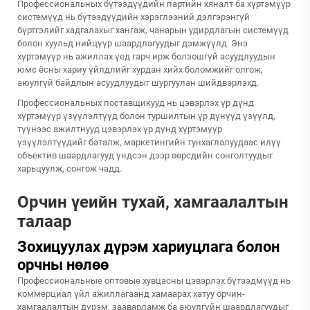
Профессиональных бүтээдүүдийн партийн хяналт ба хүртэмүүр
системүүд нь бүтээдүүдийн хэрэглээний дэлгэрэнгүй
бүртгэлийг хадгалахыг хангаж, чанарын удирдлагын системүүд
болон хуульд нийцүүр шаардлагуудыг дэмжүүлд. Энэ
хүртэмүүр нь ажиллах үед гарч ирж болзошгүй асуудлуудын
юмс ёсны хариу үйлдлийг хурдан хийх боломжийг олгож,
аюулгүй байдлын асуудлуудыг шургуулан шийдвэрлэхд.
Профессиональных поставщикууд нь цэвэрлэх үр дүнд
хүртэмүүр үзүүлэлтүүд болон туршилтын үр дүнүүд үзүүлд,
түүнээс ажилтнууд цэвэрлэх үр дүнд хүртэмүүр
үзүүлэлтүүдийг баталж, маркетингийн тунхаглалуудаас илүү
объектив шаардлагууд үндсэн дээр өөрсдийн сонголтуудыг
харьцуулж, сонгож чадд.
Орчин үеийн тухай, хамгаалалтын
талаар
Зохицуулах дүрэм хариуцлага болон
орчны нөлөө
Профессиональные оптовые хувцасны цэвэрлэх бүтээдмүүд нь
коммерциал үйл ажиллагаанд хамаарах хатуу орчин-
хамгаалалтын дүрэм, зааварламж ба аюулгүйн шаардлагуудыг