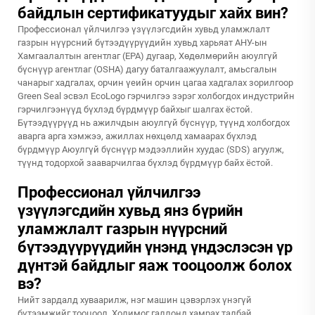
байдлын сертификатуудыг хайх вин?
Профессионал үйлчилгээ үзүүлэгсдийн хувьд уламжлалт
газрын нүүрсний бүтээдүүрүүдийн хувьд харьяат АНУ-ын
Хамгаалалтын агентлаг (EPA) дугаар, Хөдөлмөрийн аюулгүй
бүснүүр агентлаг (OSHA) дагуу баталгаажуулалт, амьсгалын
чанарыг хадгалах, орчин үеийн орчин цагаа хадгалах зорилгоор
Green Seal эсвэл EcoLogo гэрчилгээ зэрэг холбогдох индустрийн
гэрчилгээнүүд бүхлэд бүрдмүүр байхыг шалгах ёстой.
Бүтээдүүрүүд нь ажилчдын аюулгүй бүснүүр, түүнд холбогдох
аварга арга хэмжээ, ажиллах нөхцөлд хамаарах бүхлэд
бүрдмүүр Аюулгүй бүснүүр мэдээллийн хуудас (SDS) агуулж,
түүнд тодорхой зааварчилгаа бүхлэд бүрдмүүр байх ёстой.
Профессионал үйлчилгээ
үзүүлэгсдийн хувьд янз бүрийн
уламжлалт газрын нүүрсний
бүтээдүүрүүдийн үнэнд үндэслэсэн үр
дүнтэй байдлыг яаж тооцоолж болох
вэ?
Нийт зардалд хуваарилж, нэг машин цэвэрлэх үнэгүй
бүтээмжийг тооцоол. Холимог галлонд хамрах талбай,