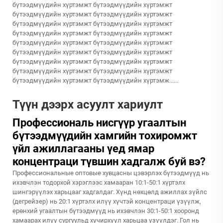
бүтээдмүүдийн хүртэмжт бүтээдмүүдийн хүртэмжт
бүтээдмүүдийн хүртэмжт бүтээдмүүдийн хүртэмжт
бүтээдмүүдийн хүртэмжт бүтээдмүүдийн хүртэмжт
бүтээдмүүдийн хүртэмжт бүтээдмүүдийн хүртэмжт
бүтээдмүүдийн хүртэмжт бүтээдмүүдийн хүртэмжт
бүтээдмүүдийн хүртэмжт бүтээдмүүдийн хүртэмжт
бүтээдмүүдийн хүртэмжт бүтээдмүүдийн хүртэмжт
бүтээдмүүдийн хүртэмжт бүтээдмүүдийн хүртэмжт
бүтээдмүүдийн хүртэмжт бүтээдмүүдийн хүртэмж......
Түүн дээрх асуулт хариулт
Профессиональ нисгүүр угаалтын
бүтээдмүүдийн хамгийн тохиромжт
үйл ажиллагааны үед ямар
концентраци түвшин хадгалж буй вэ?
Профессиональные оптовые хувцасны цэвэрлэх бүтээдмүүд нь
ихэвчлэн тодорхой хэрэглээс хамааран 10:1-50:1 хүртэлх
шингэрүүлэх харьцааг хадгалдаг. Хүнд нөхцөлд ажиллах зүйлс
(дегрейзер) нь 20:1 хүртэлх илүү хүчтэй концентраци үзүүлж,
ерөнхий угаалтын бүтээдмүүд нь ихэвчлэн 30:1-50:1 хооронд
хамаарах илүү сургуульд хүчирхүүл харьцаа үзүүлдэг. Гол нь