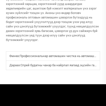
хэрэглээний харьцаа, хэрэглээний үүрд шаардагдах
хөдөлмөрийн цаг, ашиглаж буй нэмэлт материалын үнэ зэрэг
хүчин зүйлсийг тооцон үз. Анхны үнэ өндөр боловч
професиональ оптовын автомашин цэвэрлэх бүтээдүүд нь
бодит хэрэглээний үзүүлэлтүүд дээр тооцож үзэх үед илүү
сайн үнэ цэнэтүүд бүтээмжийг үзүүлдэг, түүнд нөхцөлдүүлсэн
дахин хэрэглээний хувь багасаж, цэвэрлэх үр дүн сайжирч буй
нөхцөлдүүлсэн үед түүн дээр илүү сайн үнэ цэнэтүүд
бүтээмжийг үзүүлдэг.
Өмнөх:
Профессиональнар автомашин чистка нь автомашиний үргэлжлэх хугацаа болон гадаад төрхийг хэрхэн сайжруулж чадах вэ?
Дараах:
Спрей будагны чанар ба найрлал яагаад эцсийн гадаргуугийн төрхтүүрт нөлөөлдөг вэ?