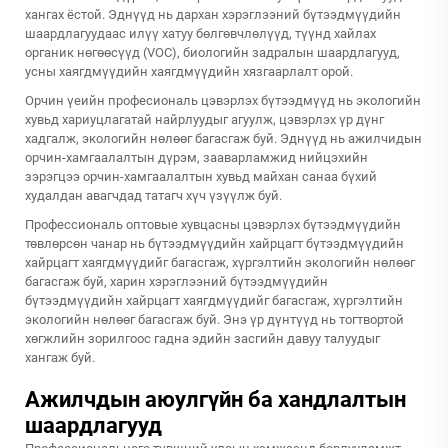
хангах ёстой. Эднүүд нь дархан хэрэглээний бүтээдмүүдийн
шаардлагуудаас илүү хатуу бөлгөвчлөлүүд, түүнд хайлах
органик нөгөөсүүд (VOC), биологийн задралын шаардлагууд,
усны хаягдмүүдийн хаягдмүүдийн хязгаарлалт орой.
Орчин үеийн професиональ цэвэрлэх бүтээдмүүд нь экологийн
хувьд хариуцлагатай найрлуудыг агуулж, цэвэрлэх үр дүнг
хадгалж, экологийн нөлөөг багасгаж буй. Эднүүд нь ажилчидын
орчин-хамгаалалтын дүрэм, зааварламжид нийцэхийн
зэрэгцээ орчин-хамгаалалтын хувьд майхан санаа бүхий
худалдан авагчдад татагч хүч үзүүлж буй.
Профессиональ оптовые хувцасны цэвэрлэх бүтээдмүүдийн
төвлөрсөн чанар нь бүтээдмүүдийн хайрцагт бүтээдмүүдийн
хайрцагт хаягдмүүдийг багасгаж, хүргэлтийн экологийн нөлөөг
багасгаж буй, харин хэрэглээний бүтээдмүүдийн
бүтээдмүүдийн хайрцагт хаягдмүүдийг багасгаж, хүргэлтийн
экологийн нөлөөг багасгаж буй. Энэ үр дүнтүүд нь тогтвортой
хөгжлийн зорилгоос гадна эдийн засгийн давуу талуудыг
хангаж буй.
Ажилчдын аюулгүйн ба хандлалтын
шаардлагууд