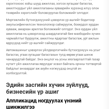
хэрэглэхээс хойш шууд ажиллах, зогсох хугацааг багасгах,
ажилтнуудыг үйл ажиллагааны хуваарийн хүрээнд илүү олон
тээврийн хэрэгслийг боловсруулах боломжийг олгодог.
Мэргэжлийн бүтээгдэхүүний цэвэрлэх үр ашгийг бодитоор
эмульсификчилсэн технологиор сайжруулж, бохирдол хурдан
хувааж, амархан арилгах боломжийг олгодог. Энэ хурдан үйл
ажиллагаа нь цэвэрлэхэд шаардлагатай бие махбодийн хүчин
чармайлтыг бууруулж, ажилтны ядаргааг багасгаж, урт ажлын
өдрүүдэд нийт үр ашгийг сайжруулдаг.
Автомашиныг цэвэрлэх үйлдвэрлэгчийн бүтээгдэхүүн нь усыг
багасгах, угаах хугацааг багасгахын тулд өөрөө угаах шинж
чанаруудтай байдаг. Энэ онцлог нь усны хязгаарлалттай газар
нутагт үйл ажиллагаа явуулдаг эсвэл байгаль орчны тогтвортой
байдлыг анхаардаг аж ахуйн нэгжүүдэд онцгой ач
холбогдолтой.
Эдийн засгийн хүчин зүйлүүд,
бизнесийн үр ашиг
Аппликацид ногдуулах үнэний
шинжилгээ