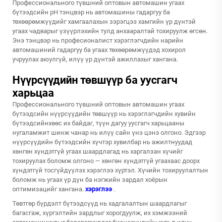
Профессионального түвшний оптовын автомашин угаах
бүтээдсийн pH тэнцвэр нь автомашины гадаргуу ба
төхөөрөмжүүдийг хамгаалахын зэрэгцээ хамгийн үр дүнтэй
угаах чадварыг үзүүрлэхийн тулд анхааралтай тохируулж өгсөн.
Энэ тэнцвэр нь професионалист хэрэглэгчдийн нарийн
автомашиний гадаргуу ба угаах төхөөрөмжүүдэд хохирол
учруулах аюулгүй, илүү үр дүнтэй ажиллахыг хангана.
Нүүрсүүдийн төвшүүр ба уусгагч
харьцаа
Профессионального түвшний оптовын автомашин угаах
бүтээдсийн нүүрсүүдийн төвшүүр нь хэрэглэгчдийн хувийн
бүтээдсийнхөөс их байдаг, түүн дагуу уусгагч харьцааны
нугаламжит шинж чанар нь илүү сайн үнэ цэнэ олгоно. Эдгээр
нүүрсүүдийн бүтээдсийн хүчтэр хувилбар нь ажилтнуудад
хөнгөн хүндэтгүй угаах шаардлагад нь харгалзан хүчийг
тохируулах боломж олгоно — хөнгөн хүндэтгүй угаахаас доорх
хүндэтгүй тосгүйдүүлэх хэрэглээ хүртэл. Хүчийн тохируулалтын
боломж нь угаах үр дүн ба нэгжийн зардал хоёрын
оптимизацийг хангана.
хэрэглээ
.
Төвтгөр бүрдэлт бүтээдсүүд нь хадгалалтын шаардлагыг
багасгаж, хүргэлтийн зардлыг хорогдуулж, их хэмжээний