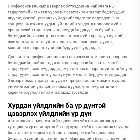
Профессиональных цэвэрлэх бүтээдмийн найрлага нь
гадаргуугийн гэмтэл үүсэхийг саатгах хамгаалах бодисуудыг
агуулж, хүчтэй цэвэрлэх үйлдлийг хадгалж үлдээдэг. Энэ
тэнцвэр нь ажилтнуудын үйлдлийн үр дүнд нөлөөлөхгүйн
оронд тухайн гадаргууны төрлүүдийн дагуу янз бүрийн
бүтээдмийн хооронд тогтмол шилжихгүйн оронд үр дүнтэй
ажиллахыг хангаж, үйлдвэрлэх чадварыг нэмэгдүүлж,
машинаа цэвэрлэх хугацааг бүрдүүлж үлдээдэг.
Дэвшилтэт профессиональных оптовых автомашин цэвэрлэх
бүтээдмийн найрлагад ихэвчлэн коррозийн саатгагчид ба
гадаргууны нөхцлүүд ордог, түүн дотроо цэвэрлэх үйлдлийн үед
гадаргууны нөхцлийг үнэнхүү уламжлалт бүрдүүлж үлдээдэг.
Эдгээр нэмэлт давуу талууд нь профессиональ ажилтнуудад
үйлчилгээний үнэ цэнэг нэмэгдүүлж, үйлчлүүлэгчдийн
хөрөнгө оруулалтыг хамгаалахад тусалдаг.
Хурдан үйлдлийн ба үр дүнтэй
цэвэрлэх үйлдлийн үр дүн
Автомашиныг мэргэжлийн цэвэрлэх үйл ажиллагаанд цаг
хугацааны үр ашиг чухал бөгөөд хурдан үйл ажиллагаа явуулдаг
бэлтгэл нь тохиромжтой тоног төхөөрөмжийн цэвэрлэх
бүтээгдэхүүний гол онцлог юм. Мэргэжлийн бүтээгдэхүүн нь