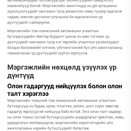
автомашинуудыг боловсруулдаг бизнесүүдийн хувьд илүү
хэмжээтүүд болой. Мэргэжлийн ажилтнууд нь урт хугацааны
хүрэлцээтүүдийг хангахын тулд жижигхэн нөөц түүвэр хадгалж
чадаж, мөнгөн урсгалыг улучшоох ба хадгалалтын үр
дүнтүүдийг сайжруулж.
Мэргэжлийн том хэмжээний автомашин угаалтын
бүтээдсүүдийн төвтгөр бүрдэлт шинж нь мөн тогтмун үр
дүнтүүдийг хангахын тулд нэг төрлийн угаалтын уусмалуудыг
бэлдэх боломжийг олгоож, үйлчилгээний бүх үйл ажиллагаанд
таамагласан үр дүнтүүдийг хүртэл хүртүүлж.
Мэргэжлийн нөхцөлд үзүүлэх үр
дүнтүүд
Олон гадаргууд нийцүүлэх болон олон
талт хэрэглээ
Мэргэжлийн түвшний том хэмжээний автомашин угаалтын
бүтээдсүүд нь будаа, хром, пластик, резин, шил зэрэг хөвсгөр
гадаргуу төрлүүдтэй нийцүүд байх ёстой. Энэ олон талт чадвар
нь олон тооны тусгай бүтээдсүүдийн шаардлагыг арилгаж, нөөц
удирдлагыг хялбаршуулж, мэргэжлийн хэрэглэгчдийн үйл
ажиллагааны нарийн бүтэцтүүдийг багасгаж.