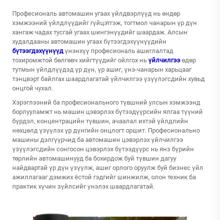
Професиональ автомашин угаах үйлдвэрлүүд нь өндөр
хэмжээний үйлдлүүдийг гүйцэтгэж, тогтмол чанарын үр дүн
хангаж чадах тусгай угаах шингэнүүдийг шаардаж. Алсын
худалдааны автомашин угаах бүтээгдэхүүнүүдийн
бүтээгдэхүүнүүд
үнэнхүү професиональ ашиглалтад
тохиромжтой бөлгөвч хийгтүүдийг ойлгох нь
үйлчилгээ
өдөр
тутмын үйлдлүүдэд үр дүн, үр ашиг, үнэ-чанарын харьцааг
тэнцвэрт байлгах шаардлагатай үйлчилгээ үзүүлэгсдийн хувьд
онцгой чухал.
Хэрэглээний ба професионального түвшний улсын хэмжээнд
борлууламжт нь машин цэвэрлэх бүтээдүүрсийн ялгаа түүний
бүрдэл, концентрацийн түвшин, ачаалал ихтэй үйлдлийн
нөхцөлд үзүүлэх үр дүнгийн онцлогт оршит. Професионально
машины дэлгүүрчид ба автомашин цэвэрлэх үйлчилгээ
үзүүлэгсдийн сонгосон цэвэрлэх бүтээдүүрс нь янз бүрийн
төрлийн автомашинууд ба бохирдож буй түвшин дагуу
найдвартай үр дүн үзүүлж, ашиг орлого оруулж буй бизнес үйл
ажиллагааг дэмжих ёстой гэдгийг шинжилж, олон техник ба
практик хүчин зүйлсийг үнэлэх шаардлагатай.