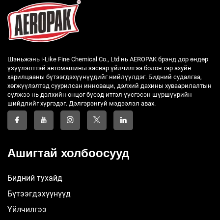
Шэньжэнь i-Like Fine Chemical Co., Ltd нь AEROPAK брэнд дор өндөр
үзүүлэлттэй автомашины засвар үйлчилгээ болон гэр ахуйн
харилцааны бүтээгдэхүүнүүдийг нийлүүлдэг. Бидний судалгаа,
хөгжүүлэлтэд суурилсан инноваци, дэлхий дахины хуваарилалтын
сүлжээ нь дэлхийн өнцөг бүсэд итгэл үүсгэсэн шүршүүрийн
шийдлийг хүргэдэг. Дэлгэрэнгүй мэдээлэл авах.
Ашигтай холбоосууд
Бидний тухайд
Бүтээгдэхүүнүүд
Үйлчилгээ