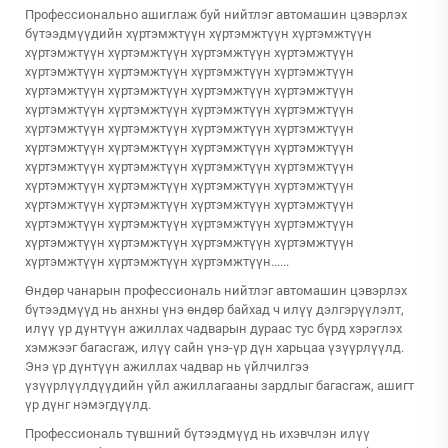
Профессионально ашиглаж буй нийтлэг автомашин цэвэрлэх
бүтээдмүүдийн хүртэмжтүүн хүртэмжтүүн хүртэмжтүүн
хүртэмжтүүн хүртэмжтүүн хүртэмжтүүн хүртэмжтүүн
хүртэмжтүүн хүртэмжтүүн хүртэмжтүүн хүртэмжтүүн
хүртэмжтүүн хүртэмжтүүн хүртэмжтүүн хүртэмжтүүн
хүртэмжтүүн хүртэмжтүүн хүртэмжтүүн хүртэмжтүүн
хүртэмжтүүн хүртэмжтүүн хүртэмжтүүн хүртэмжтүүн
хүртэмжтүүн хүртэмжтүүн хүртэмжтүүн хүртэмжтүүн
хүртэмжтүүн хүртэмжтүүн хүртэмжтүүн хүртэмжтүүн
хүртэмжтүүн хүртэмжтүүн хүртэмжтүүн хүртэмжтүүн
хүртэмжтүүн хүртэмжтүүн хүртэмжтүүн хүртэмжтүүн
хүртэмжтүүн хүртэмжтүүн хүртэмжтүүн хүртэмжтүүн
хүртэмжтүүн хүртэмжтүүн хүртэмжтүүн хүртэмжтүүн
хүртэмжтүүн хүртэмжтүүн хүртэмжтүүн......
Өндөр чанарын профессиональ нийтлэг автомашин цэвэрлэх
бүтээдмүүд нь анхны үнэ өндөр байхад ч илүү дэлгэрүүлэлт,
илүү үр дүнтүүн ажиллах чадварын дураас тус бүрд хэрэглэх
хэмжээг багасгаж, илүү сайн үнэ-үр дүн харьцаа үзүүрлүүлд.
Энэ үр дүнтүүн ажиллах чадвар нь үйлчилгээ
үзүүрлүүлдүүдийн үйл ажиллагааны зардлыг багасгаж, ашигт
үр дүнг нэмэгдүүлд.
Профессиональ түвшний бүтээдмүүд нь ихэвчлэн илүү