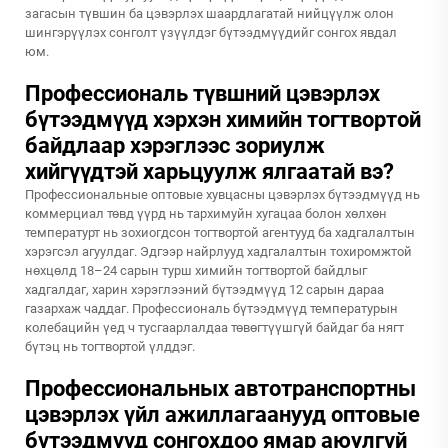
загасын түвшин ба цэвэрлэх шаардлагатай нийцүүлж олон
шингэрүүлэх сонголт үзүүлдэг бүтээдмүүдийг сонгох явдал
юм.
Профессиональ түвшний цэвэрлэх
бүтээдмүүд хэрхэн химийн тогтвортой
байдлаар хэрэглээс зориулж
хийгүүдтэй харьцуулж ялгаатай вэ?
Профессиональные оптовые хувцасны цэвэрлэх бүтээдмүүд нь
коммерциал төвд үүрд нь тархимуйн хугацаа болон хөлхөн
температурт нь зохиогдсон тогтвортой агентууд ба хадгалалтын
хэрэгсэл агуулдаг. Эдгээр найрлууд хадгалалтын тохиромжтой
нөхцөлд 18–24 сарын турш химийн тогтвортой байдлыг
хадгалдаг, харин хэрэглээний бүтээдмүүд 12 сарын дараа
газархаж чаддаг. Профессиональ бүтээдмүүд температурын
колебацийн үед ч тусгаарлалдаа төвөгтүүшгүй байдаг ба нягт
бүтэц нь тогтвортой үлддэг.
Профессиональных автотранспортны
цэвэрлэх үйл ажиллагаанууд оптовые
бүтээдмүүд сонгохдоо ямар аюулгүй