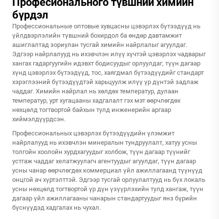
Професионального түвшний химийн
бүрдэл
Профессиональные оптовые хувцасны цэвэрлэх бүтээдүүд нь
үйлдвэрлэлийн түвшний бохирдол ба өндөр давтамжит
ашиглалтад зориулан тусгай химийн найрлалыг агуулдаг.
Эдгээр найрлалууд нь ихэвчлэн илүү хүчтэй цэвэрлэх чадварыг
хангах гадаргуугийн идэвхт бодисуудыг орлуулдаг, түүн дагаар
хүнд цэвэрлэх бүтээдүүд, тос, хаягдмал бүтээдүүдийг стандарт
хэрэглээний бүтээдүүдтэй харьцуулж илүү үр дүнтэй задлаж
чаддаг. Химийн найрлал нь хөлдөх температур, дулаан
температур, урт хугацааны хадгалалт гэх мэт өөрчлөгдөх
нөхцөлд тогтвортой байхын тулд инженерийн аргаар
хиймэлдүүрдсэн.
Профессиональных цэвэрлэх бүтээдүүдийн үлэмжит
найрлалууд нь ихэвчлэн минералын тундруулалт, хатуу усны
толгойн хоолойн хурдхагуудыг холбож, түүн дагаар түүнийг
устгаж чаддаг хелатжуулагч агентуудыг агуулдаг, түүн дагаар
усны чанар өөрчлөгдөх коммерциал үйл ажиллагаанд түүнүүд
онцгой ач хүртэлттэй. Эдгээр тусгай орлуулалтууд нь бүх локаль
усны нөхцөлд тогтвортой үр дүн үзүүрлэхийн тулд хангаж, түүн
дагаар үйл ажиллагааны чанарын стандартуудыг янз бүрийн
бүснүүдэд хадгалах нь чухал.