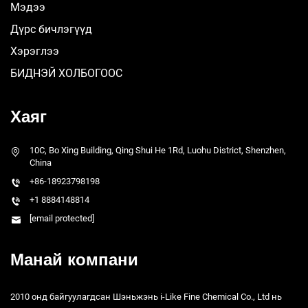
Мэдээ
Дүрс бичлэгүүд
Хэрэглээ
БИДНЭЙ ХОЛБОГООС
Хаяг
10C, Bo Xing Building, Qing Shui He 1Rd, Luohu District, Shenzhen,
China
+86-18923798198
+1 8884148814
[email protected]
Манай компани
2010 онд байгуулагдсан Шэньжэнь i-Like Fine Chemical Co., Ltd нь