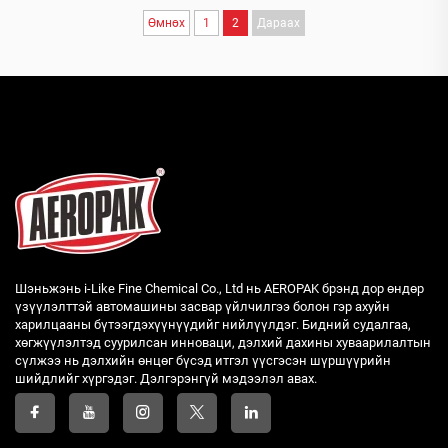
Өмнөх
1
2
Дараах
Шэньжэнь i-Like Fine Chemical Co., Ltd нь AEROPAK брэнд дор өндөр
үзүүлэлттэй автомашины засвар үйлчилгээ болон гэр ахуйн
харилцааны бүтээгдэхүүнүүдийг нийлүүлдэг. Бидний судалгаа,
хөгжүүлэлтэд суурилсан инноваци, дэлхий дахины хуваарилалтын
сүлжээ нь дэлхийн өнцөг бүсэд итгэл үүсгэсэн шүршүүрийн
шийдлийг хүргэдэг. Дэлгэрэнгүй мэдээлэл авах.