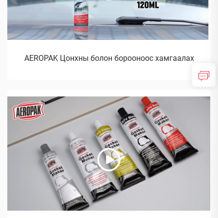
AEROPAK Цонхны болон борооноос хамгаалах