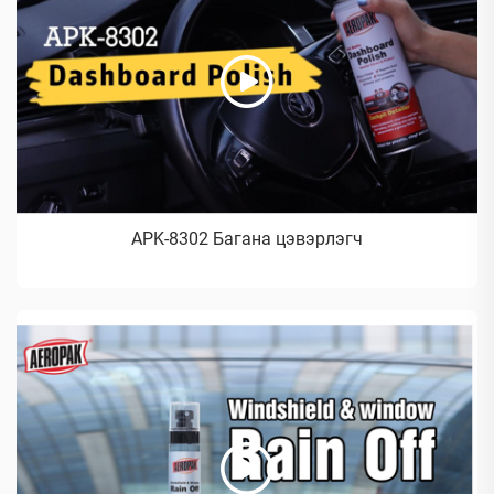
APK-8302 Багана цэвэрлэгч