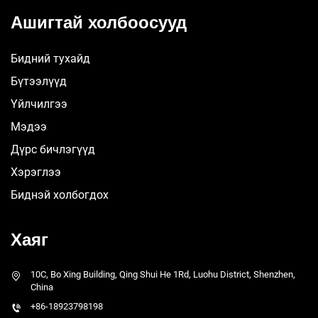
Ашигтай холбоосууд
Бидний тухайд
Бүтээлүүд
Үйлчилгээ
Мэдээ
Дүрс бичлэгүүд
Хэрэглээ
Биднэй холбогдох
Хаяг
10C, Bo Xing Building, Qing Shui He 1Rd, Luohu District, Shenzhen,
China
+86-18923798198