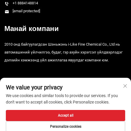
+1 8884148814
[email protected]
Манай компани
2010 онд байгуулагдсан Шэньжэнь i-Like Fine Chemical Co., Ltd нь
автомашиний үйлчилгээ, будаг, гэр ахуйн хэрэгсэл үйлдвэрлэдэг
дэлхийн хэмжээнд үйл ажиллагаа явуулдаг компани юм.
We value your privacy
We use cookies and similar tools to provide our services. If you
don't want to accept all cookies, click Personalize cookies.
Зохиогчийн эрх © 2026 Шэньчжэний i-Like Тоног төхөөрөмжийн ХХК.
Бүх эрх хуулиар хамгаалагдсан. -
Нууцлалын бодлого
Accept all
Personalize cookies