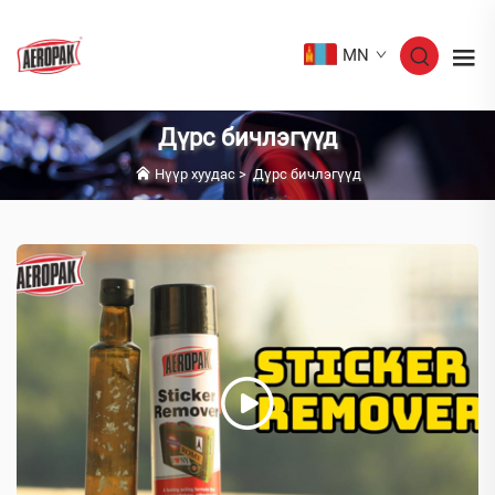
MN
Дүрс бичлэгүүд
Нүүр хуудас
>
Дүрс бичлэгүүд