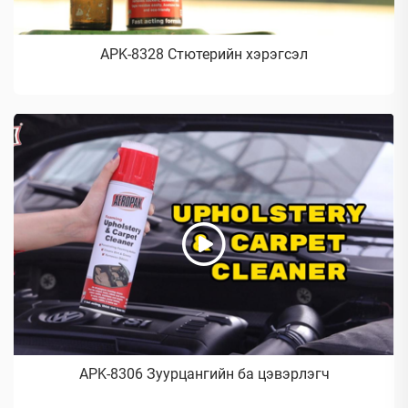
APK-8328 Стютерийн хэрэгсэл
APK-8306 Зуурцангийн ба цэвэрлэгч