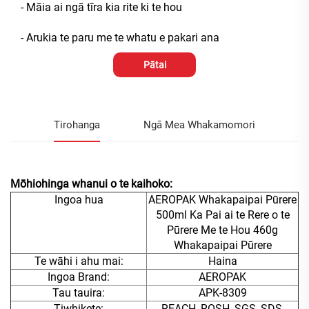
- Māia ai ngā tīra kia rite ki te hou
- Arukia te paru me te whatu e pakari ana
Pātai
Tirohanga
Ngā Mea Whakamomori
Mōhiohinga whanui o te kaihoko:
Ingoa hua
AEROPAK Whakapaipai Pūrere
500ml Ka Pai ai te Rere o te
Pūrere Me te Hou 460g
Whakapaipai Pūrere
Te wāhi i ahu mai:
Haina
Ingoa Brand:
AEROPAK
Tau tauira:
APK-8309
Tiwhikete:
REACH, ROSH, SGS, SDS,