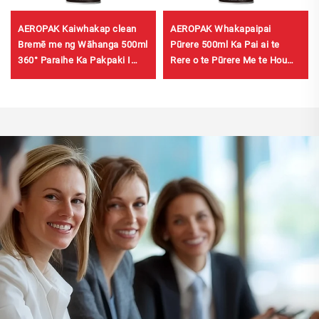
AEROPAK Kaiwhakap clean
AEROPAK Whakapaipai
Bremē me ng Wāhanga 500ml
Pūrere 500ml Ka Pai ai te
360° Paraihe Ka Pakpaki I
Rere o te Pūrere Me te Hou
Ngā Sekeni mō ng Bremē
460g Whakapaipai Pūrere