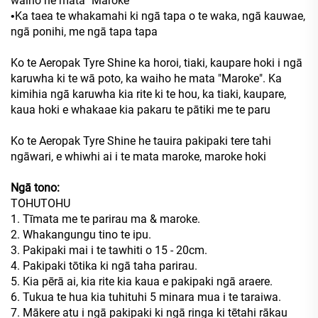
waiho he mata "Maroke"
Ka taea te whakamahi ki ngā tapa o te waka, ngā kauwae,
•
ngā ponihi, me ngā tapa tapa
Ko te Aeropak Tyre Shine ka horoi, tiaki, kaupare hoki i ngā
karuwha ki te wā poto, ka waiho he mata "Maroke". Ka
kimihia ngā karuwha kia rite ki te hou, ka tiaki, kaupare,
kaua hoki e whakaae kia pakaru te pātiki me te paru
Ko te Aeropak Tyre Shine he tauira pakipaki tere tahi
ngāwari, e whiwhi ai i te mata maroke, maroke hoki
Ngā tono:
TOHUTOHU
1. Tīmata me te parirau ma & maroke.
2. Whakangungu tino te ipu.
3. Pakipaki mai i te tawhiti o 15 - 20cm.
4. Pakipaki tōtika ki ngā taha parirau.
5. Kia pērā ai, kia rite kia kaua e pakipaki ngā araere.
6. Tukua te hua kia tuhituhi 5 minara mua i te taraiwa.
7. Mākere atu i ngā pakipaki ki ngā ringa ki tētahi rākau