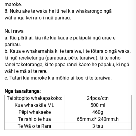
maroke.
8. Nuku ake te waka he iti nei kia whakarongo ngā
wāhanga kei raro i ngā parirau.
Nui rawa
a. Kia pērā ai, kia rite kia kaua e pakipaki ngā araere
parirau.
b. Kaua e whakamahia ki te taraiwa, i te tōtara o ngā waka,
ki ngā rereketanga (parapara, pēke taraiwa), ki te noho
rānei takotoranga, ki te papa rānei kāore he pāpaku, ki ngā
wāhi e mā ai te rere.
c. Tatari kia maroke kia mōhio ai koe ki te taraiwa.
Nga taaraitanga:
Taipitopito whakapakoko:
24pcs/ctn
Kua whakakīia ML
500 ml
Pēpi whakaeke
460g
Te rahi o te hua
65mm.d* 240mm.h
Te Wā o te Rara
3 tau