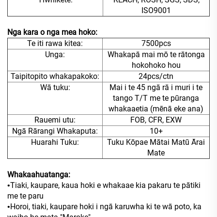
ISO9001
Nga kara o nga mea hoko:
Te iti rawa kitea:
7500pcs
Unga:
Whakapā mai mō te rātonga
hokohoko hou
Taipitopito whakapakoko:
24pcs/ctn
Wā tuku:
Mai i te 45 ngā rā i muri i te
tango T/T me te pūranga
whakaaetia (mēnā eke ana)
Rauemi utu:
FOB, CFR, EXW
Ngā Rārangi Whakaputa:
10+
Huarahi Tuku:
Tuku Kōpae Mātai Matū Ārai
Mate
Whakaahuatanga:
Tiaki, kaupare, kaua hoki e whakaae kia pakaru te pātiki
•
me te paru
Horoi, tiaki, kaupare hoki i ngā karuwha ki te wā poto, ka
•