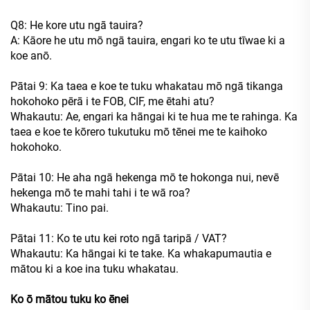
Q8: He kore utu ngā tauira?
A: Kāore he utu mō ngā tauira, engari ko te utu tīwae ki a
koe anō.
Pātai 9: Ka taea e koe te tuku whakatau mō ngā tikanga
hokohoko pērā i te FOB, CIF, me ētahi atu?
Whakautu: Ae, engari ka hāngai ki te hua me te rahinga. Ka
taea e koe te kōrero tukutuku mō tēnei me te kaihoko
hokohoko.
Pātai 10: He aha ngā hekenga mō te hokonga nui, nevē
hekenga mō te mahi tahi i te wā roa?
Whakautu: Tino pai.
Pātai 11: Ko te utu kei roto ngā taripā / VAT?
Whakautu: Ka hāngai ki te take. Ka whakapumautia e
mātou ki a koe ina tuku whakatau.
Ko ō mātou tuku ko ēnei