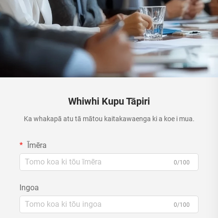
Whiwhi Kupu Tāpiri
Ka whakapā atu tā mātou kaitakawaenga ki a koe i mua.
Īmēra
0/100
Ingoa
0/100