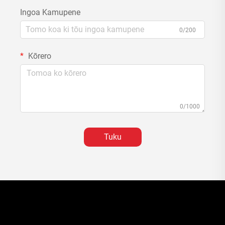
Ingoa Kamupene
0/200
Kōrero
0/1000
Tuku