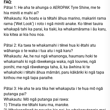
FAQ:
Pātai 1: He aha te ahunga o AEROPAK Tyre Shine, me te
hia miniti e mahi ai?
Whakautu: Ka hoatu e ia tētahi āhua marino, makariri rama
rama ('Wet Look') i roto i ngā miniti anake. Ko tēnei tauira
whakapā tahi ka parai, ka tiaki, ka whakamārama i āu karu,
kia kitea ai kia hou noa.
Pātai 2: Ka taea te whakamahi i tēnei hua ki ētahi atu
wāhanga o te waka i tua atu i ngā karu?
Whakautu: Ae, he nui ngā whanonga, haumaru hoki te
whakamahi ki ngā rāwekenga waka, ngā louvres, ngā
ponihi, me ngā rāwekenga taha, ā, ka āwhina ki te
whakahoki i tētahi āhua māmāri, paru kākāriki ki ngā tapa
kirihou me ngā tapa paraihe.
Pātai 3: He aha te ara tika hei whakaputa i te hua mō ngā
putanga pai?
Whakautu: Mō ngā putanga pai rawa:
1) Tīmata me tētahi karu ma, maroke.