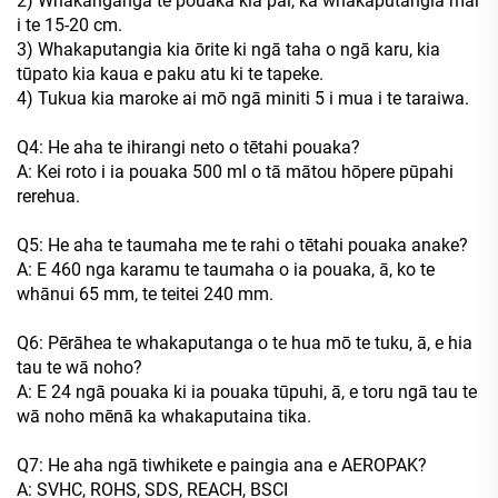
2) Whakangāngā te pouaka kia pai, ka whakaputangia mai
i te 15-20 cm.
3) Whakaputangia kia ōrite ki ngā taha o ngā karu, kia
tūpato kia kaua e paku atu ki te tapeke.
4) Tukua kia maroke ai mō ngā miniti 5 i mua i te taraiwa.
Q4: He aha te ihirangi neto o tētahi pouaka?
A: Kei roto i ia pouaka 500 ml o tā mātou hōpere pūpahi
rerehua.
Q5: He aha te taumaha me te rahi o tētahi pouaka anake?
A: E 460 nga karamu te taumaha o ia pouaka, ā, ko te
whānui 65 mm, te teitei 240 mm.
Q6: Pērāhea te whakaputanga o te hua mō te tuku, ā, e hia
tau te wā noho?
A: E 24 ngā pouaka ki ia pouaka tūpuhi, ā, e toru ngā tau te
wā noho mēnā ka whakaputaina tika.
Q7: He aha ngā tiwhikete e paingia ana e AEROPAK?
A: SVHC, ROHS, SDS, REACH, BSCI