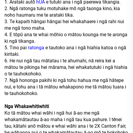
1. Arataki autō
hUA
e tutuki ana i ngā paerewa tikangia.
2. Ngā ratonga tuku motuhake mō ngā taonga kino, kia
noho haumaru me te arataki tika.
3. Te kapaiti hāngai hāngai hei whakahaere i ngā rahi nui
me ngā tono maha.
4. E tōpū ana te whai mōhio o mātou kounga me te aronga
ki ngā tikanga.
5. Tino pai
ratonga
e tautoko ana i ngā hiahia katoa o ngā
kiritaki.
6. He nui ngā tau mātatau i te ahumahi, nā reira kei a
mātou te pikinga hei mārama, hei whakatutuki i ngā hiahia
o te tauhokohoko.
7. Ngā hononga pakihi ki ngā tohu hahua me ngā hātepe
nui, e tohu ana i tā mātou whakapono me tā mātou tuara i
te tauhokohoko.
Nga Whakawhitiwhiti
Ko tā mātou whai wāhi i ngā hui ā-ao me ngā
whakamātautau ā-ao maha i ngā tau kua pahure. I tēnei
tau, kātahi anō mātou e whai wāhi ana i te 2X Canton Fair,
he wāhanga nui o te whakamātautau ā-ao mō te hokohoko