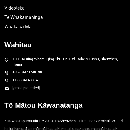
Videoteka
Te Whakamahinga
Whakapā Mai
Wāhitau
10C, Bo Xing Whare, Qing Shui He 1Rd, Rohe o Luohu, Shenzhen,
Haina
+86-18923798198
+1 8884148814
[email protected]
Tō Mātou Kāwanatanga
Kua whakapumautia i te 2010, ko Shenzhen i-Like Fine Chemical Co., Ltd.
he kaihanga ā-ao mō ngā hua tiaki motuka, pakanga, me ngā hua tiaki