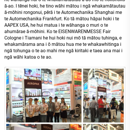
ā-ao. I tēnei hoki, he tino wāhi mātou i ngā whakamātautau
ā-mōhini rongonui, pērā i te Automechanika Shanghai me
te Automechanika Frankfurt. Ko tā mātou hāpai hoki i te
AAPEX USA, he hui matua i te wāhanga o muri o te
ahumārae ā-mōhini. Ko te EISENWARENMESSE Fair
Cologne i Tiamani he hui hoki nui mō tā mātou tuhinga, e
whakamārama ana i ō mātou hua me te whakawhitinga i
ngā tohunga o te ao mahi me ngā kiritaki e taea ana mai i
ngā wāhi katoa o te ao.