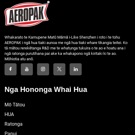
Whakarato te Kamupene Matū Māmā i-Like Shenzhen i roto i te tohu
AEROPAK i ngā hua tiaki aunoa me ngā hua tiaki whare tikangia teitei. Ko
tā mātou rerekētanga R&D me te whatunga tukuira o te ao e hoatu ana i
ngā ratonga purutihana pai ake ka whakapono ngā kiritaki ki te ao.
Mōhiotia atu anō.
Nga Hononga Whai Hua
Mō Tātou
HUA
Ratonga
Panui