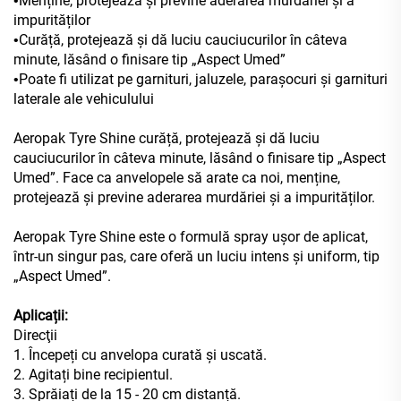
Menține, protejează și previne aderarea murdăriei și a
•
impurităților
Curăță, protejează și dă luciu cauciucurilor în câteva
•
minute, lăsând o finisare tip „Aspect Umed”
Poate fi utilizat pe garnituri, jaluzele, parașocuri și garnituri
•
laterale ale vehiculului
Aeropak Tyre Shine curăță, protejează și dă luciu
cauciucurilor în câteva minute, lăsând o finisare tip „Aspect
Umed”. Face ca anvelopele să arate ca noi, menține,
protejează și previne aderarea murdăriei și a impurităților.
Aeropak Tyre Shine este o formulă spray ușor de aplicat,
într-un singur pas, care oferă un luciu intens și uniform, tip
„Aspect Umed”.
Aplicații:
Direcţii
1. Începeți cu anvelopa curată și uscată.
2. Agitați bine recipientul.
3. Sprăiați de la 15 - 20 cm distanță.