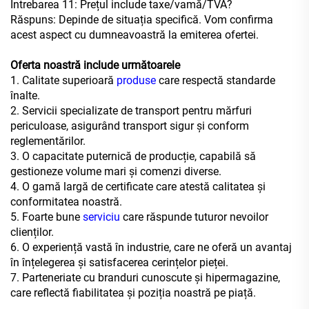
Întrebarea 11: Prețul include taxe/vamă/TVA?
Răspuns: Depinde de situația specifică. Vom confirma
acest aspect cu dumneavoastră la emiterea ofertei.
Oferta noastră include următoarele
1. Calitate superioară
produse
care respectă standarde
înalte.
2. Servicii specializate de transport pentru mărfuri
periculoase, asigurând transport sigur și conform
reglementărilor.
3. O capacitate puternică de producție, capabilă să
gestioneze volume mari și comenzi diverse.
4. O gamă largă de certificate care atestă calitatea și
conformitatea noastră.
5. Foarte bune
serviciu
care răspunde tuturor nevoilor
clienților.
6. O experiență vastă în industrie, care ne oferă un avantaj
în înțelegerea și satisfacerea cerințelor pieței.
7. Parteneriate cu branduri cunoscute și hipermagazine,
care reflectă fiabilitatea și poziția noastră pe piață.