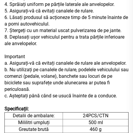
4. Sprăiați uniform pe părțile laterale ale anvelopelor.
5. Asigurați-vă că evitați canalele de rulare.
6. Lăsați produsul să acționeze timp de 5 minute înainte de
a porni autovehiculul.
7. Ștergeți cu un material uscat pulverizarea de pe jante.
8. Deplasați ușor vehiculul pentru a trata părțile inferioare
ale anvelopelor.
Important
a. Asigurați-vă că evitați canalele de rulare ale anvelopelor.
b. Nu utilizați pe canalele de rulare, podelele vehiculului sau
comenzi (pedale, volane), banchete sau locuri de pe
biciclete sau suprafețe unde alunecarea ar putea fi
periculoasă.
c. Așteptați până când se usucă înainte de a conduce.
Specificații:
Detalii de ambalare:
24PCS/CTN
Mililitri umpluți
500 ml
Greutate brută
460 g