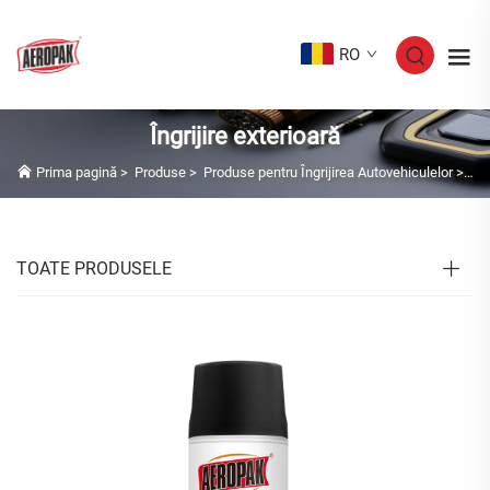
RO
Îngrijire exterioară
Prima pagină
>
Produse
>
Produse pentru Îngrijirea Autovehiculelor
>
Îng
TOATE PRODUSELE