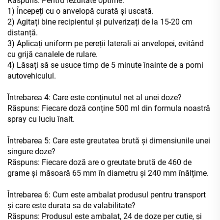
Răspuns: Pentru rezultate optime:
1) Începeți cu o anvelopă curată și uscată.
2) Agitați bine recipientul și pulverizați de la 15-20 cm
distanță.
3) Aplicați uniform pe pereții laterali ai anvelopei, evitând
cu grijă canalele de rulare.
4) Lăsați să se usuce timp de 5 minute înainte de a porni
autovehiculul.
Întrebarea 4: Care este conținutul net al unei doze?
Răspuns: Fiecare doză conține 500 ml din formula noastră
spray cu luciu înalt.
Întrebarea 5: Care este greutatea brută și dimensiunile unei
singure doze?
Răspuns: Fiecare doză are o greutate brută de 460 de
grame și măsoară 65 mm în diametru și 240 mm înălțime.
Întrebarea 6: Cum este ambalat produsul pentru transport
și care este durata sa de valabilitate?
Răspuns: Produsul este ambalat, 24 de doze per cutie, și