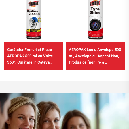
Curățator Frenuri și Piese
AEROPAK Luciu Anvelope 500
AEROPAK 500 ml cu Valve
ml, Anvelope cu Aspect Nou,
360°, Curățare în Câteva
Produs de Îngrijire a
Secunde pentru Frenuri
Anvelopelor 460 g