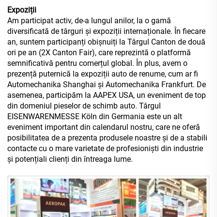
Expoziții
Am participat activ, de-a lungul anilor, la o gamă
diversificată de târguri și expoziții internaționale. În fiecare
an, suntem participanți obișnuiți la Târgul Canton de două
ori pe an (2X Canton Fair), care reprezintă o platformă
semnificativă pentru comerțul global. În plus, avem o
prezență puternică la expoziții auto de renume, cum ar fi
Automechanika Shanghai și Automechanika Frankfurt. De
asemenea, participăm la AAPEX USA, un eveniment de top
din domeniul pieselor de schimb auto. Târgul
EISENWARENMESSE Köln din Germania este un alt
eveniment important din calendarul nostru, care ne oferă
posibilitatea de a prezenta produsele noastre și de a stabili
contacte cu o mare varietate de profesioniști din industrie
și potențiali clienți din întreaga lume.