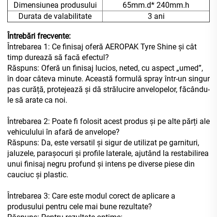
Dimensiunea produsului
65mm.d* 240mm.h
Durata de valabilitate
3 ani
Întrebări frecvente:
Întrebarea 1: Ce finisaj oferă AEROPAK Tyre Shine și cât
timp durează să facă efectul?
Răspuns: Oferă un finisaj lucios, neted, cu aspect „umed”,
în doar câteva minute. Această formulă spray într-un singur
pas curăță, protejează și dă strălucire anvelopelor, făcându-
le să arate ca noi.
Întrebarea 2: Poate fi folosit acest produs și pe alte părți ale
vehiculului în afară de anvelope?
Răspuns: Da, este versatil și sigur de utilizat pe garnituri,
jaluzele, parașocuri și profile laterale, ajutând la restabilirea
unui finisaj negru profund și intens pe diverse piese din
cauciuc și plastic.
Întrebarea 3: Care este modul corect de aplicare a
produsului pentru cele mai bune rezultate?