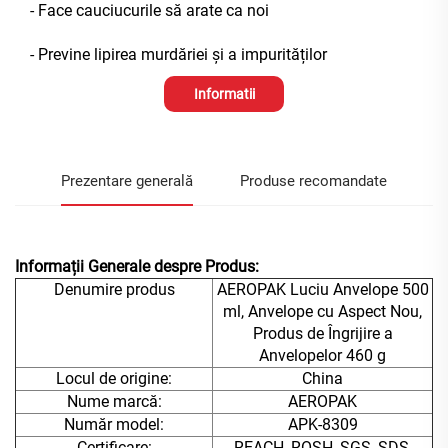
- Face cauciucurile să arate ca noi
- Previne lipirea murdăriei și a impurităților
Informatii
Prezentare generală
Produse recomandate
Informații Generale despre Produs:
Denumire produs
AEROPAK Luciu Anvelope 500
ml, Anvelope cu Aspect Nou,
Produs de Îngrijire a
Anvelopelor 460 g
Locul de origine:
China
Nume marcă:
AEROPAK
Număr model:
APK-8309
Certificare:
REACH, ROSH, SGS, SDS,