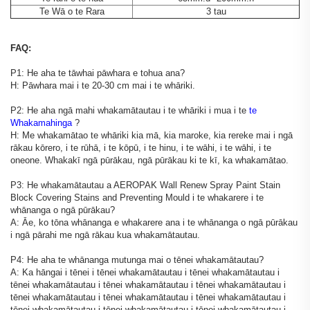
Te Wā o te Rara
3 tau
FAQ:
P1: He aha te tāwhai pāwhara e tohua ana?
H: Pāwhara mai i te 20-30 cm mai i te whāriki.
P2: He aha ngā mahi whakamātautau i te whāriki i mua i te
te
Whakamahinga
?
H: Me whakamātao te whāriki kia mā, kia maroke, kia rereke mai i ngā
rākau kōrero, i te rūhā, i te kōpū, i te hinu, i te wāhi, i te wāhi, i te
oneone. Whakakī ngā pūrākau, ngā pūrākau ki te kī, ka whakamātao.
P3: He whakamātautau a AEROPAK Wall Renew Spray Paint Stain
Block Covering Stains and Preventing Mould i te whakarere i te
whānanga o ngā pūrākau?
A: Āe, ko tōna whānanga e whakarere ana i te whānanga o ngā pūrākau
i ngā pārahi me ngā rākau kua whakamātautau.
P4: He aha te whānanga mutunga mai o tēnei whakamātautau?
A: Ka hāngai i tēnei i tēnei whakamātautau i tēnei whakamātautau i
tēnei whakamātautau i tēnei whakamātautau i tēnei whakamātautau i
tēnei whakamātautau i tēnei whakamātautau i tēnei whakamātautau i
tēnei whakamātautau i tēnei whakamātautau i tēnei whakamātautau i