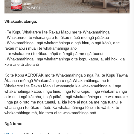
Whakaahuatanga:
· Te Kōpū Whakarere i te Rākau Māpū me te Whakamāhinga
· Whakarere i te whananga o te rākau māpū me ngā pūrākau
· Whakamāhinga i ngā whakamāhinga o ngā hinu, o ngā kōpū, o te
rākau māpū i mua i te whakamāhinga anō
· Te whakarere i te rākau māpū mō ngā pā me ngā tuanui
· Whakamāhinga i ngā whakamāhinga o te kōpū katoa, ā, āki hoki kia
kore ai e tū ake anō
Ko te Kōpū AEROPAK mō te Whakamāhinga o ngā Pā, te Kōpū Tāwhai
Ātaahua mō ngā Whakamāhinga o ngā Whakamāhinga me te
Whakarere i te Rākau Māpū i whanangia kia whakamāhinga ai i ngā
whakamāhinga katoa, i ngā hinu, i ngā tohu kōpū, i ngā whakamāhinga
o te riri, i ngā kākahu, i ngā pākā, i ngā whakamāhinga o te wai maroke
i ngā pā o roto me ngā tuanui, ā, kia kore ai ngā pā me ngā tuanui e
whananga i te rākau māpū. Ka whakamāhinga tēnei i te wā iti ki te
whakamāhinga mā, kia taea ai te whakamāhinga anō.
Ngā tono: