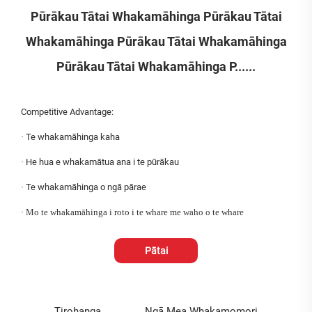
Pūrākau Tātai Whakamāhinga Pūrākau Tātai
Whakamāhinga Pūrākau Tātai Whakamāhinga
Pūrākau Tātai Whakamāhinga P......
Competitive Advantage:
·
Te whakamāhinga kaha
·
He hua e whakamātua ana i te pūrākau
·
Te whakamāhinga o ngā pārae
· Mo te whakamāhinga i roto i te whare me waho o te whare
Pātai
Tirohanga
Ngā Mea Whakamomori