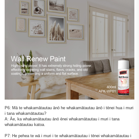
P6: Mā te whakamātautau ānō he whakamātautau ānō i tēnei hua i muri
i tana whakamātautau?
A: Āe, ka whakamātautau ānō ēnei whakamātautau i muri i tana
whakamātautau katoa.
P7: He pehea te wā i muri i te whakamātautau i tēnei whakamātautau i