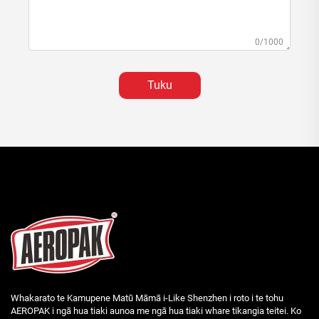
0/1000
Tuku
Whakarato te Kamupene Matū Māmā i-Like Shenzhen i roto i te tohu
AEROPAK i ngā hua tiaki aunoa me ngā hua tiaki whare tikangia teitei. Ko