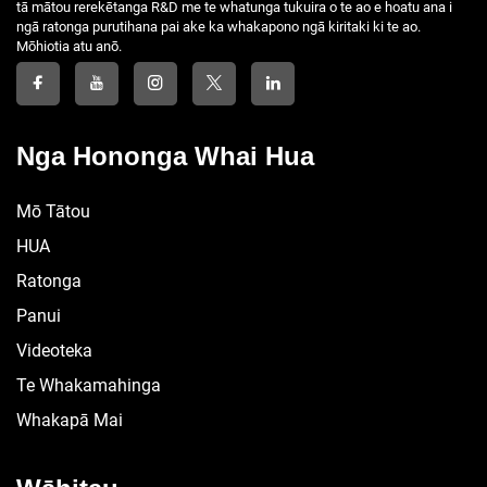
tā mātou rerekētanga R&D me te whatunga tukuira o te ao e hoatu ana i
ngā ratonga purutihana pai ake ka whakapono ngā kiritaki ki te ao.
Mōhiotia atu anō.
Nga Hononga Whai Hua
Mō Tātou
HUA
Ratonga
Panui
Videoteka
Te Whakamahinga
Whakapā Mai