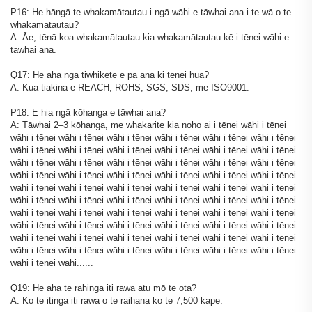
P16: He hāngā te whakamātautau i ngā wāhi e tāwhai ana i te wā o te
whakamātautau?
A: Āe, tēnā koa whakamātautau kia whakamātautau kē i tēnei wāhi e
tāwhai ana.
Q17: He aha ngā tiwhikete e pā ana ki tēnei hua?
A: Kua tiakina e REACH, ROHS, SGS, SDS, me ISO9001.
P18: E hia ngā kōhanga e tāwhai ana?
A: Tāwhai 2–3 kōhanga, me whakarite kia noho ai i tēnei wāhi i tēnei
wāhi i tēnei wāhi i tēnei wāhi i tēnei wāhi i tēnei wāhi i tēnei wāhi i tēnei
wāhi i tēnei wāhi i tēnei wāhi i tēnei wāhi i tēnei wāhi i tēnei wāhi i tēnei
wāhi i tēnei wāhi i tēnei wāhi i tēnei wāhi i tēnei wāhi i tēnei wāhi i tēnei
wāhi i tēnei wāhi i tēnei wāhi i tēnei wāhi i tēnei wāhi i tēnei wāhi i tēnei
wāhi i tēnei wāhi i tēnei wāhi i tēnei wāhi i tēnei wāhi i tēnei wāhi i tēnei
wāhi i tēnei wāhi i tēnei wāhi i tēnei wāhi i tēnei wāhi i tēnei wāhi i tēnei
wāhi i tēnei wāhi i tēnei wāhi i tēnei wāhi i tēnei wāhi i tēnei wāhi i tēnei
wāhi i tēnei wāhi i tēnei wāhi i tēnei wāhi i tēnei wāhi i tēnei wāhi i tēnei
wāhi i tēnei wāhi i tēnei wāhi i tēnei wāhi i tēnei wāhi i tēnei wāhi i tēnei
wāhi i tēnei wāhi i tēnei wāhi i tēnei wāhi i tēnei wāhi i tēnei wāhi i tēnei
wāhi i tēnei wāhi......
Q19: He aha te rahinga iti rawa atu mō te ota?
A: Ko te itinga iti rawa o te raihana ko te 7,500 kape.