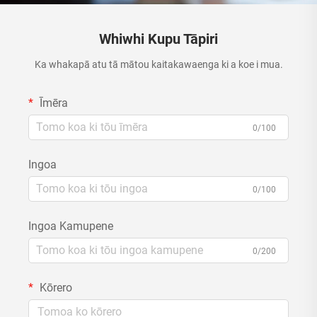
Whiwhi Kupu Tāpiri
Ka whakapā atu tā mātou kaitakawaenga ki a koe i mua.
Īmēra
0/100
Ingoa
0/100
Ingoa Kamupene
0/200
Kōrero