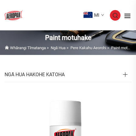
MI
Paint motuhake
Whārangi Tīmatanga
>
Ngā Hua
>
Pere Kakahu Aeorohi
>
Paint motuhake
NGĀ HUA HAKOHE KATOHA