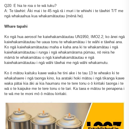
Q20: E hia te roa o te wā tuku?
A: Te tāwhiri: Āki mai i te 45 ngā rā i muri i te whiwhi i te tāwhiri T/T me
ngā whakaahua kua whakamātautau (mēnā he).
Whare tapahi
Ko ngā hua aerosol he kaiwhakamātautau UN1950, IMO2.2; ko ānei ngā
kaiwhakamātautau he uaua tonu te whakamātau i te wāhi e tāwhai ana.
Ko ngā kaiwhakamātautau maha e kaha ana ki te whakamātau i ngā
kaiwhakamātautau i runga i ngā whakamārama pūmau, nō reira he
māmā te whakamātau o ngā kaiwhakamātautau e ngā
kaiwhakamātautau i ngā wāhi tāwhai me ngā wāhi whakamutu.
Ko ō mātou kaituku kawe waka he tini ake i te tau 13 te wheako ki te
whakahaere i ngā taonga kino, ka arataki hoki mātou i ngā tikanga kawe
waka pātai kia āki ai kia haumaru me te tere tonu o ō kiritaki taonga i te
wā o te kaipuke me te tere tonu o te tari. Ka taea e mātou te penapena i
te wā me te moni mō ō mātou kiritaki.