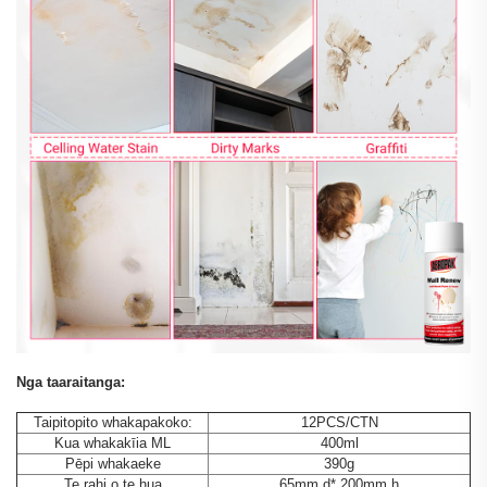
Nga taaraitanga:
Taipitopito whakapakoko:
12PCS/CTN
Kua whakakīia ML
400ml
Pēpi whakaeke
390g
Te rahi o te hua
65mm.d* 200mm.h