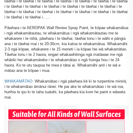
tāwhai i te tāwhai i te tāwhai i te tāwhai i te tāwhai i te tāwhai i te tāwhai
i te tāwhai i te tāwhai i te tāwhai i te tāwhai i te tāwhai i te tāwhai i te
tāwhai i te tāwhai i te tāwhai i te tāwhai i te tāwhai i te tāwhai i te tāwhai
i te tāwhai i te tāwhai i......
Pāwhara i te AEROPAK Wall Renew Spray Paint, te kōpae whakamātua
i ngā whakamātautau, te whakamātua i ngā whakamātautau me te
whakarere i te rūhā, pāwhara i te tāwhai, tāwhai tonu i te wāhi e pāngia
ana i te tāwhai mai i te 20-30cm, kia katoa te whakamātua. Whakamāhi
2-3 ngā kōpae, whakarere i te 15 meneti i ia kōpae hei wā whakamātao.
Tāwhai tonu i te 2 haora, engari whakawhitinga ngā matāwae me ngā
whāriki hei whakamāreke i te whakamātao o ngā huinga hou i te 24
haora. Ko te utu taupua he mea e tātai ai. Whakamāhi anō i te wā e
mātao ana te kōpae i mua.
WHAKAMĀTAO:
Whakamātao i ngā pāwhara kē ki te turpentine minirā,
i te whakamātao āmānui rānei. He pai ake te whakamātao i te wā roa,
hurihia te ipu ki te taha tuatahi, ka pāwhara kia kore he paint e wāwata
mai.