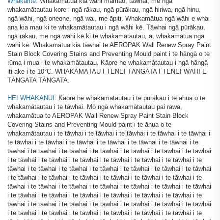
Whakarite:
Whakamātua kia wāhi māmao, tāwhai, me ngā
whakamātautau kore i ngā rākau, ngā pūrākau, ngā hiriwa, ngā hinu,
ngā wāhi, ngā oneone, ngā wai, me āpiti. Whakamātua ngā wāhi e whai
ana kia mau ki te whakamātautau i ngā wāhi kē. Tāwhai ngā pūrākau,
ngā rākau, me ngā wāhi kē ki te whakamātautau, ā, whakamātua ngā
wāhi kē. Whakamātua kia tāwhai te AEROPAK Wall Renew Spray Paint
Stain Block Covering Stains and Preventing Mould paint i te hāngā o te
rūma i mua i te whakamātautau. Kāore he whakamātautau i ngā hāngā
iti ake i te 10°C. WHAKAMĀTAU I TĒNEI TĀNGATA I TĒNEI WĀHI E
TĀNGATA TĀNGATA.
HEI WHAKANUI:
Kāore he whakamātautau i te pūrākau i te āhua o te
whakamātautau i te tāwhai. Mō ngā whakamātautau pai rawa,
whakamātua te AEROPAK Wall Renew Spray Paint Stain Block
Covering Stains and Preventing Mould paint i te āhua o te
whakamātautau i te tāwhai i te tāwhai i te tāwhai i te tāwhai i te tāwhai i
te tāwhai i te tāwhai i te tāwhai i te tāwhai i te tāwhai i te tāwhai i te
tāwhai i te tāwhai i te tāwhai i te tāwhai i te tāwhai i te tāwhai i te tāwhai
i te tāwhai i te tāwhai i te tāwhai i te tāwhai i te tāwhai i te tāwhai i te
tāwhai i te tāwhai i te tāwhai i te tāwhai i te tāwhai i te tāwhai i te tāwhai
i te tāwhai i te tāwhai i te tāwhai i te tāwhai i te tāwhai i te tāwhai i te
tāwhai i te tāwhai i te tāwhai i te tāwhai i te tāwhai i te tāwhai i te tāwhai
i te tāwhai i te tāwhai i te tāwhai i te tāwhai i te tāwhai i te tāwhai i te
tāwhai i te tāwhai i te tāwhai i te tāwhai i te tāwhai i te tāwhai i te tāwhai
i te tāwhai i te tāwhai i te tāwhai i te tāwhai i te tāwhai i te tāwhai i te