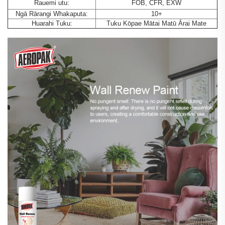
Rauemi utu:
FOB, CFR, EXW
Ngā Rārangi Whakaputa:
10+
Huarahi Tuku:
Tuku Kōpae Mātai Matū Ārai Mate