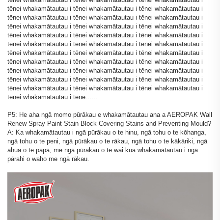
tēnei whakamātautau i tēnei whakamātautau i tēnei whakamātautau i
tēnei whakamātautau i tēnei whakamātautau i tēnei whakamātautau i
tēnei whakamātautau i tēnei whakamātautau i tēnei whakamātautau i
tēnei whakamātautau i tēnei whakamātautau i tēnei whakamātautau i
tēnei whakamātautau i tēnei whakamātautau i tēnei whakamātautau i
tēnei whakamātautau i tēnei whakamātautau i tēnei whakamātautau i
tēnei whakamātautau i tēnei whakamātautau i tēnei whakamātautau i
tēnei whakamātautau i tēnei whakamātautau i tēnei whakamātautau i
tēnei whakamātautau i tēnei whakamātautau i tēnei whakamātautau i
tēnei whakamātautau i tēnei whakamātautau i tēnei whakamātautau i
tēnei whakamātautau i tēne......
P5: He aha ngā momo pūrākau e whakamātautau ana a AEROPAK Wall
Renew Spray Paint Stain Block Covering Stains and Preventing Mould?
A: Ka whakamātautau i ngā pūrākau o te hinu, ngā tohu o te kōhanga,
ngā tohu o te peni, ngā pūrākau o te rākau, ngā tohu o te kākāriki, ngā
āhua o te pāpā, me ngā pūrākau o te wai kua whakamātautau i ngā
pārahi o waho me ngā rākau.