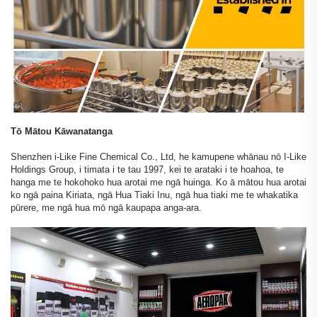
Tō Mātou Kāwanatanga
Shenzhen i-Like Fine Chemical Co., Ltd, he kamupene whānau nō I-Like
Holdings Group, i timata i te tau 1997, kei te arataki i te hoahoa, te
hanga me te hokohoko hua arotai me ngā huinga. Ko ā mātou hua arotai
ko ngā paina Kiriata, ngā Hua Tiaki Inu, ngā hua tiaki me te whakatika
pūrere, me ngā hua mō ngā kaupapa anga-ara.