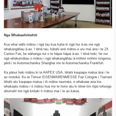
Nga Whakawhitiwhiti
Kua whai wāhi mātou i ngā tau kua kaha ki ngā hui ā-ao me ngā
whakangāhau ā-ao. I tēnā tau, kātahi anō mātou e uru mai ana i te 2X
Canton Fair, he wāhanga nui o te hāpai hāpai ā-ao. I tēnā hoki, he nui
ngā whakamātau o mātou i ngā whakangāhau ā-mōhini mōhini rongonui,
pērā i te Automechanika Shanghai me te Automechanika Frankfurt.
Ka pānui hoki mātou ki te AAPEX USA, tētahi kaupapa matua ārai i te
ao motokā. Ko te Tōmuri EISENWARENMESSE Fair Cologne i Tiamani
tētahi atu kaupapa matua i tō mātou taumata, e whakaae ana kia
whakaatu mātou i ō mātou hua me te hono atu ki tēnei tini rōpū tohunga
ahumahi me ngā kiritaki ō mātou mai i te ao katoa.