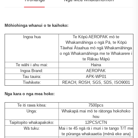
Mōhiohinga whanui o te kaihoko:
Ingoa hua
Te Kōpū AEROPAK mō te
Whakamāhinga o ngā Pā, te Kōpū
Tāwhai Ātaahua mō ngā Whakamāhinga
o ngā Whakamāhinga me te Whakarere i
te Rākau Māpū
Te wāhi i ahu mai:
Haina
Ingoa Brand:
AEROPAK
Tau tauira:
APK-WP01
Tiwhikete:
REACH, ROSH, SGS, SDS, ISO9001
Nga kara o nga mea hoko:
Te iti rawa kitea:
7500pcs
Unga:
Whakapā mai mō te rātonga hokohoko
hou
Taipitopito whakapakoko:
12PCS/CTN
Wā tuku:
Mai i te 45 ngā rā i muri i te tango T/T me
te pūranga whakaaetia (mēnā eke ana)