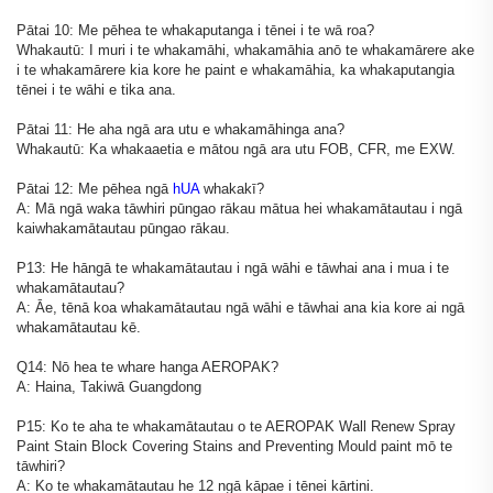
Pātai 10: Me pēhea te whakaputanga i tēnei i te wā roa?
Whakautū: I muri i te whakamāhi, whakamāhia anō te whakamārere ake
i te whakamārere kia kore he paint e whakamāhia, ka whakaputangia
tēnei i te wāhi e tika ana.
Pātai 11: He aha ngā ara utu e whakamāhinga ana?
Whakautū: Ka whakaaetia e mātou ngā ara utu FOB, CFR, me EXW.
Pātai 12: Me pēhea ngā
hUA
whakakī?
A: Mā ngā waka tāwhiri pūngao rākau mātua hei whakamātautau i ngā
kaiwhakamātautau pūngao rākau.
P13: He hāngā te whakamātautau i ngā wāhi e tāwhai ana i mua i te
whakamātautau?
A: Āe, tēnā koa whakamātautau ngā wāhi e tāwhai ana kia kore ai ngā
whakamātautau kē.
Q14: Nō hea te whare hanga AEROPAK?
A: Haina, Takiwā Guangdong
P15: Ko te aha te whakamātautau o te AEROPAK Wall Renew Spray
Paint Stain Block Covering Stains and Preventing Mould paint mō te
tāwhiri?
A: Ko te whakamātautau he 12 ngā kāpae i tēnei kārtini.