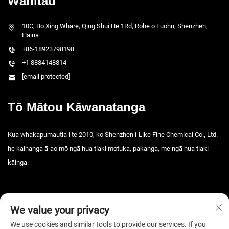
Wāhitau
10C, Bo Xing Whare, Qing Shui He 1Rd, Rohe o Luohu, Shenzhen,
Haina
+86-18923798198
+1 8884148814
[email protected]
Tō Mātou Kāwanatanga
Kua whakapumautia i te 2010, ko Shenzhen i-Like Fine Chemical Co., Ltd.
he kaihanga ā-ao mō ngā hua tiaki motuka, pakanga, me ngā hua tiaki
kāinga.
We value your privacy
We use cookies and similar tools to provide our services. If you