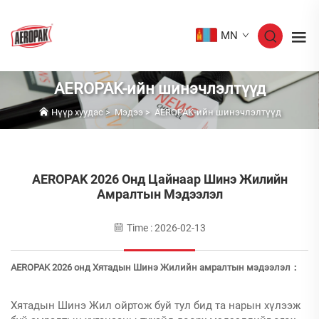
MN
AEROPAK-ийн шинэчлэлтүүд
Нүүр хуудас
>
Мэдээ
>
AEROPAK-ийн шинэчлэлтүүд
AEROPAK 2026 Онд Цайнаар Шинэ Жилийн
Амралтын Мэдээлэл
Time : 2026-02-13
AEROPAK 2026 онд Хятадын Шинэ Жилийн амралтын мэдээлэл：
Хятадын Шинэ Жил ойртож буй тул бид та нарын хүлээж