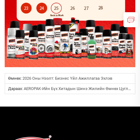
Өмнөх:
2026 Оны Нээлт: Бизнес Үйл Ажиллагаа Эхлэв
Дараах:
AEROPAK-Ийн Бүх Хитадын Шинэ Жилийн Өмнөх Цуглуулалт Ба Хөвөнгийн Сарын Төрсөн Өдрийн Тааралд