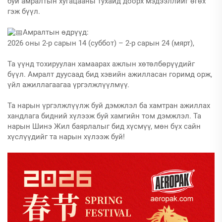
буй амралтын хугацааны тухайд доорх мэдээллийг өгөх
гэж бүүл.
Амралтын өдрүүд:
2026 оны 2-р сарын 14 (суббот) – 2-р сарын 24 (мярт),
Та үүнд тохируулан хамаарах ажлын хөтөлбөрүүдийг
бүүл. Амралт дуусаад бид хэвийн ажилласан горимд орж,
үйл ажиллагаагаа үргэлжлүүлмүү.
Та нарын үргэлжлүүлж буй дэмжлэл ба хамтран ажиллах
хандлага бидний хүлээж буй хамгийн том дэмжлэл. Та
нарын Шинэ Жил баярлалыг бид хүсмүү, мөн бүх сайн
хүслүүдийг та нарын хүлээж буй!