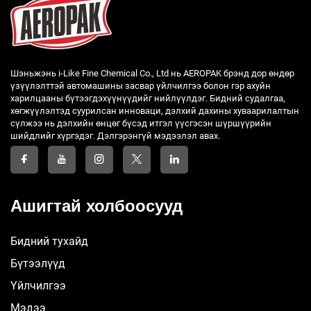
Шэньжэнь i-Like Fine Chemical Co., Ltd нь AEROPAK брэнд дор өндөр
үзүүлэлттэй автомашины засвар үйлчилгээ болон гэр ахуйн
харилцааны бүтээгдэхүүнүүдийг нийлүүлдэг. Бидний судалгаа,
хөгжүүлэлтэд суурилсан инноваци, дэлхий дахины хуваарилалтын
сүлжээ нь дэлхийн өнцөг бүсэд итгэл үүсгэсэн шүршүүрийн
шийдлийг хүргэдэг. Дэлгэрэнгүй мэдээлэл авах.
Ашигтай холбоосууд
Бидний тухайд
Бүтээлүүд
Үйлчилгээ
Мэдээ