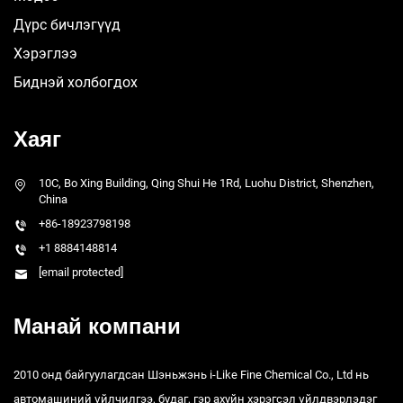
Дүрс бичлэгүүд
Хэрэглээ
Биднэй холбогдох
Хаяг
10C, Bo Xing Building, Qing Shui He 1Rd, Luohu District, Shenzhen,
China
+86-18923798198
+1 8884148814
[email protected]
Манай компани
2010 онд байгуулагдсан Шэньжэнь i-Like Fine Chemical Co., Ltd нь
автомашиний үйлчилгээ, будаг, гэр ахуйн хэрэгсэл үйлдвэрлэдэг