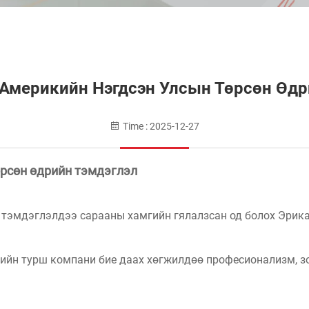
Америкийн Нэгдсэн Улсын Төрсөн Өдр
Time : 2025-12-27
рсөн өдрийн тэмдэглэл
 тэмдэглэлдээ сарааны хамгийн гялалзсан од болох Эрика
ийн турш компани бие даах хөгжилдөө професионализм, зо