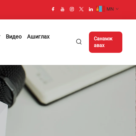
MN
г
Видео
Ашиглах
Санамж
авах