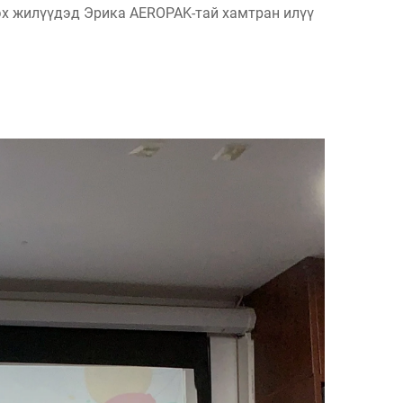
рэх жилүүдэд Эрика AEROPAK-тай хамтран илүү