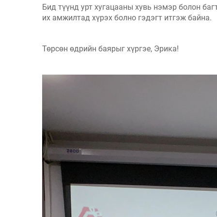
Бид түүнд урт хугацааны хувь нэмэр болон ба
их амжилтад хүрэх болно гэдэгт итгэж байна.
Төрсөн өдрийн баярыг хүргэе, Эрика!