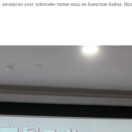
гт авчирсан үнэт зүйлсийн төлөө маш их баярлаж байна. И