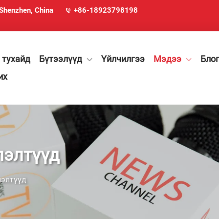
 Shenzhen, China
+86-18923798198
 тухайд
Бүтээлүүд
Үйлчилгээ
Мэдээ
Бло
их
лэлтүүд
лэлтүүд