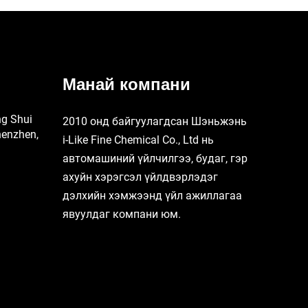
Манай компани
ng Shui
2010 онд байгуулагдсан Шэньжэнь
henzhen,
i-Like Fine Chemical Co., Ltd нь
автомашиний үйлчилгээ, будаг, гэр
ахуйн хэрэгсэл үйлдвэрлэдэг
дэлхийн хэмжээнд үйл ажиллагаа
явуулдаг компани юм.