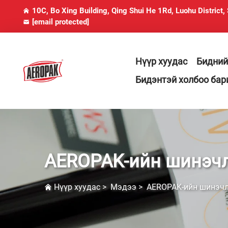
10C, Bo Xing Building, Qing Shui He 1Rd, Luohu District,
[email protected]
Нүүр хуудас
Бидний
Бидэнтэй холбоо бар
AEROPAK-ийн шинэч
Нүүр хуудас
>
Мэдээ
>
AEROPAK-ийн шинэч