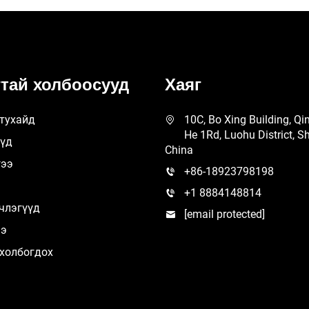
тай холбоосууд
Хаяг
тухайд
10C, Bo Xing Building, Qi
He 1Rd, Luohu District, S
үүд
China
гээ
+86-18923798198
+1 8884148814
члэгүүд
[email protected]
ээ
холбогдох