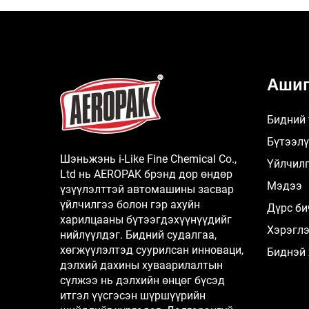
Ашиг
Бидний 
Бүтээл
Шэньжэнь i-Like Fine Chemical Co.,
Үйлчил
Ltd нь AEROPAK брэнд дор өндөр
Мэдээ
үзүүлэлттэй автомашины засвар
үйлчилгээ болон гэр ахуйн
Дүрс би
харилцааны бүтээгдэхүүнүүдийг
Хэрэгл
нийлүүлдэг. Бидний судалгаа,
хөгжүүлэлтэд суурилсан инноваци,
Биднэй 
дэлхий дахины хуваарилалтын
сүлжээ нь дэлхийн өнцөг бүсэд
итгэл үүсгэсэн шүршүүрийн