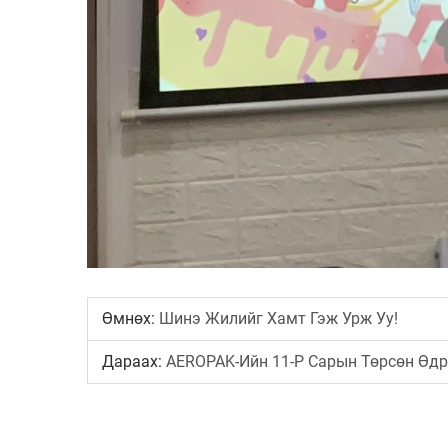
Өмнөх:
Шинэ Жилийг Хамт Гэж Урж Уу!
Дараах:
AEROPAK-Ийн 11-Р Сарын Төрсөн Өд