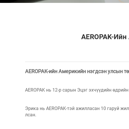
AEROPAK-Ийн 
AEROPAK-ийн Америкийн нэгдсэн улсын тө
AEROPAK нь 12-р сарын Эцэг эхчүүдийн өдрийн
Эрика нь AEROPAK-тэй ажилласан 10 гаруй жил
лсан.