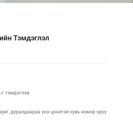
ийн Тэмдэглэл
-г тэмдэглэв.
риг, дуралдаараа үнэ цэнэтэй хувь нэмэр оруу