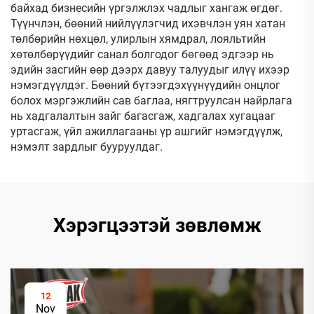
байхад бизнесийн үргэлжлэх чадлыг хангаж өгдөг.
Түүнчлэн, бөөний нийлүүлэгчид ихэвчлэн уян хатан
төлбөрийн нөхцөл, улирлын хямдрал, лояльтийн
хөтөлбөрүүдийг санал болгодог бөгөөд эдгээр нь
эдийн засгийн өөр дээрх давуу талуудыг илүү ихээр
нэмэгдүүлдэг. Бөөний бүтээгдэхүүнүүдийн онцлог
болох мэргэжлийн сав баглаа, нягтруулсан найрлага
нь хадгалалтын зайг багасгаж, хадгалах хугацааг
уртасгаж, үйл ажиллагааны үр ашгийг нэмэгдүүлж,
нэмэлт зардлыг бууруулдаг.
Хэрэгцээтэй зөвлөмж
12
Nov