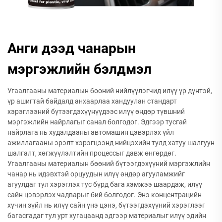
Анги дээд чанарын
мэргэжлийн бэлдмэл
Угаалгааны материалын бөөний нийлүүлэгчид илүү үр дүнтэй,
үр ашигтай байдалд анхаарлаа хандуулан стандарт
хэрэглээний бүтээгдэхүүнүүдээс илүү өндөр түвшний
мэргэжлийн найрлагыг санал болгодог. Эдгээр тусгай
найрлага нь худалдааны автомашин цэвэрлэх үйл
ажиллагааны эрэлт хэрэгцээнд нийцэхийн тулд хатуу шалгуун
шалгалт, хөгжүүлэлтийн процессыг давж өнгөрдөг.
Угаалгааны материалын бөөний бүтээгдэхүүний мэргэжлийн
чанар нь идэвхтэй орцуудын илүү өндөр агууламжийг
агуулдаг тул хэрэглэх тус бүрд бага хэмжээ шаардаж, илүү
сайн цэвэрлэх чадварыг бий болгодог. Энэ концентрацийн
хүчин зүйл нь илүү сайн үнэ цэнэ, бүтээгдэхүүний хэрэглээг
багасгадаг тул урт хугацаанд эдгээр материалыг илүү эдийн