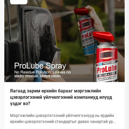
Яагаад зарим өрхийн барааг мэргэжлийн
цэвэрлэгээний үйлчилгээний компаниуд илүүд
үздэг вэ?
Мэргэжлийн цэвэрлэгээний үйлчилгээнүүд нь ердийн
өрхийн цэвэрлэгээний стандартыг давах чанартай үр
дүнг гаргаж, өөрсдийн нэр хүндийг бий болгосон. Тэд