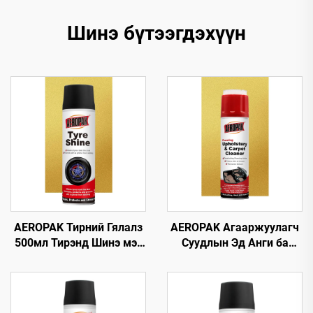
Шинэ бүтээгдэхүүн
AEROPAK Тирний Гялалз
AEROPAK Агааржуулагч
500мл Тирэнд Шинэ мэт
Суудлын Эд Анги ба
Дүр төрх Өгөх 460г
Цэцэрлэгийн Цэвэрлэгч
Тирний Анивч
500мл Олон
Зориулалтын Цэвэрлэгч