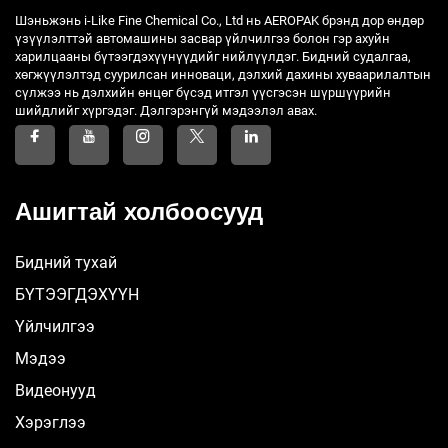
Шэньжэнь i-Like Fine Chemical Co., Ltd нь AEROPAK брэнд дор өндөр
үзүүлэлттэй автомашины засвар үйлчилгээ болон гэр ахуйн
харилцааны бүтээгдэхүүнүүдийг нийлүүлдэг. Бидний судалгаа,
хөгжүүлэлтэд суурилсан инноваци, дэлхий дахины хуваарилалтын
сүлжээ нь дэлхийн өнцөг бүсэд итгэл үүсгэсэн шүршүүрийн
шийдлийг хүргэдэг. Дэлгэрэнгүй мэдээлэл авах.
Ашигтай холбоосууд
Бидний тухай
БҮТЭЭГДЭХҮҮН
Үйлчилгээ
Мэдээ
Видеонууд
Хэрэглээ