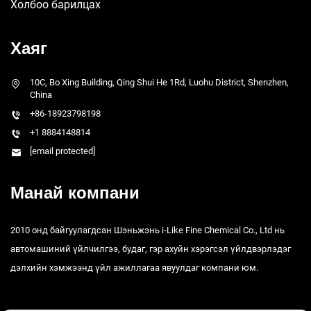
Холбоо барилцах
Хаяг
10C, Bo Xing Building, Qing Shui He 1Rd, Luohu District, Shenzhen,
China
+86-18923798198
+1 8884148814
[email protected]
Манай компани
2010 онд байгуулагдсан Шэньжэнь i-Like Fine Chemical Co., Ltd нь
автомашиний үйлчилгээ, будаг, гэр ахуйн хэрэгсэл үйлдвэрлэдэг
дэлхийн хэмжээнд үйл ажиллагаа явуулдаг компани юм.