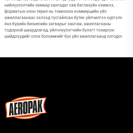
нийлүүлэлтийн замаар хангадаг сав баглахуйн хэмжээ,
форматын олон төрөл нь томоохон коммерцийн үйл
ажиллагаанаас эхлээд тусгайлсан бутек үйлчилгээ хүртэлх
янз бүрийн бизнесийн загварыг хангаж, ажиллагааны
тодорхой шаардлагад, үйлчлүүлэгчийн бүлэгт тохирсон
шийдлүүдийг олох боломжийг бүх үйл ажиллагаанд олгодог.