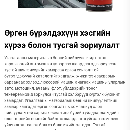
Өргөн бүрэлдэхүүн хэсгийн
хүрээ болон тусгай зориулалт
Угаалгааны материалын бөөний нийлүүлэгчид өргөн
хэрэглээний автомашин цэвэрлэх шаардлагад зориулсан
тусгай шингэнүүдийг хамарсан өргөн сонголттой
бүтээгдэхүүний каталогийг хадгалж, жижигхэн засварын
бараанаас эхлээд люксовий машин, анагаах машины улирлын
авто, мотоцикл, ачааны флот, үйлдвэрийн тоног
төхөөрөмжинд зориулсан тусгай хэлбэрүүд хүртэлх бүхнийг
хамардаг. Угаалгааны материалын бөөний нийлүүлэлтийн
замаар хангадаг өргөн сонголт нь компаниуд олон
нийлүүлэгчтэй харьцах эсвэл янз бүрийн үйлдвэрлэгчдийн
олон төрлийн нөөцийг байлгах шаардлагагүйгээр комплекс
үйлчилгээг санал болгох боломжийг олгодог. Тусгай