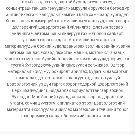
томъёо, задрах чадвартай бүрэлдэхүүн хэсгүүд,
концентрацитай шингэнүүдийг хамруулан оруулсан бөгөөд үр
ашгийг ихэсгэж, хаягдалыг хамгийн бага хэмжээнд хүргэдэг.
Хэрэглээ нь коммерцийн автомашины угаалтууд, газар дээрх
дэлгэрэнгүй цэвэрлэгээний үйлчилгээ, флотын засвар
үйлчилгээ, автомашины дилерүүд гэх мэт олон салбарт
түгээмэл хэрэглэгддэг. Автомашины угаалтын
материалуудын бөөний худалдааны зах зээл нь ердийн хувийн
автомашинаас эхлээд люкстай машин, мотоцикл, ачааны
машин гэх мэт янз бүрийн төрлийн автомашинуудад зориулсан
тусгай бүтээгдэхүүнүүдийг хамруулан хөгжижээ. Эдгээр
материалыг жигд муу бохиролт арилгах, будагны давхаргыг
хамгаалах, дотор талын гадаргууг хадгалах, туяагүй
цэвэрлэгээний үр дүн гаргах зэрэг тодорхой цэвэрлэгээний
бэрхшээлүүдийг шийдвэрлэх зориулалттайгаар зохион
бүтээдэг. Мөн бөөний худалдааны загвар нь даралттай
угаагч, самнац үүсгэгч, аппликатор зэрэг цэвэрлэгээний
материалтай хослуулан ашиглах мэргэжлийн түвшний тоног
төхөөрөмжид хандах боломжийг хангаж өгдөг.