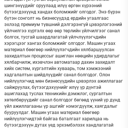
шингэнүүдийг оруулаад илүү өргөн хүрээний
бүтээгдэхүүнд хандах боломжийг олгодог. Энэ бүрэн
бүтэн сонголт нь бизнесүүдэд ердийн угаалгаас
эхлээд премиум түвшний дэлгэрэнгүй цэвэрлэгээний
үйлчилгээ хүртэлх өөр өөр төрлийн үйлчилгээг санал
болгох, тусгай шаардлагатай үйлчлүүлэгчдийн
хэрэгцээг хангах боломжийг олгодог. Машин угаах
материал бөөгөөр нийлүүлэгчдийн хялбаршуулсан
захидалтын процессыг ашиглан нөөцийн удирдлагыг
хялбарчилж, ихэвчлэн автоматаар дахин захидалт
хийх систем, хүргэлтийн хуваарь, том хэмжээний
хадгалалтын шийдлүүдийг санал болгодог. Олон
нийлүүлэгчид мөн бизнесүүдийн цэвэрлэх ажиллагааг
сайжруулах, бүтээгдэхүүнийг илүү үр дүнтэй
ашиглахад туслах техникийн дэмжлэг, сургалтын
хөтөлбөрүүдийг санал болгодог бөгөөд үүний үр дүнд
үйл ажиллагааны үр ашгийг нэмэгдүүлж, хаягдалыг
бууруулдаг. Машин угаах материал бөөгөөр
нийлүүлэгчидтэй байгаа баталгаат харилцаа нь
бүтээгдэхүүн дутах үед эрхэмбэлзэх хандлагатай