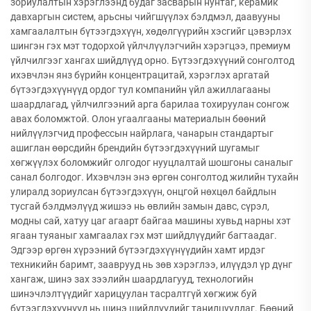
зориулалтын хэрэглээнд будаг засварын нунтаг, керамик
давхаргын систем, арьсны чийгшүүлэх бэлдмэл, даавууны
хамгаалалтын бүтээгдэхүүн, хөдөлгүүрийн хэсгийг цэвэрлэх
шингэн гэх мэт тодорхой үйлчлүүлэгчийн хэрэгцээ, премиум
үйлчилгээг хангах шийдлүүд орно. Бүтээгдэхүүний сонголтод
ихэвчлэн янз бүрийн концентрацитай, хэрэглэх аргатай
бүтээгдэхүүнүүд ордог тул компанийн үйл ажиллагааны
шаардлагад, үйлчилгээний арга барилаа тохируулан сонгож
авах боломжтой. Олон угаалгааны материалын бөөний
нийлүүлэгчид профессын найрлага, чанарын стандартыг
ашиглан өөрсдийн брендийн бүтээгдэхүүний шугамыг
хөгжүүлэх боломжийг олгодог нууцлалтай шошгоны саналыг
санал болгодог. Ихэвчлэн энэ өргөн сонголтод жилийн тухайн
улиралд зориулсан бүтээгдэхүүн, онцгой нөхцөл байдлын
тусгай бэлдмэлүүд жишээ нь өвлийн замын давс, сүрэл,
модны сай, хатуу цаг агаарт байгаа машины хувьд нарны хэт
ягаан туяаныг хамгаалах гэх мэт шийдлүүдийг багтаадаг.
Эдгээр өргөн хүрээний бүтээгдэхүүнүүдийн хамт ирдэг
техникийн баримт, зааврууд нь зөв хэрэглээ, илүүдэл үр дүнг
хангаж, шинэ зах зээлийн шаардлагууд, технологийн
шинэчлэлтүүдийг харицуулан тасралтгүй хөгжиж буй
бүтээгдэхүүнүүд нь шинэ шийдлүүдийг танилцуулдаг. Бөөний