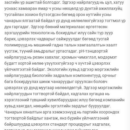
засгийн үр ашигтай болгодог. Эдгээр найрлагууд нь цул, хатуу
уснаас хамааран ямар ч усны нөхцөлд үр дүнтэй ажиллахуйц
тусгайлан зохион бүтээгдсэн бөгөөд орон нутгийн усны
чанарын ялгаатай байдал үр дүнд нөлөөлөхгүйгээр тогтмол үр
дүн гаргадаг. Эдгээр бөөний материалаас өргөтгөсөн
эрэгшүүрийн технологи нь бохирдлыг илүү сайн түр зуур
барих, цэвэрлэх чадварыг сайжруулдаг бөгөөд тусгай
полимерүүд нь машиний гадна талын хамгаалалтын хаалт
үүсгэж, түүний амьдралыг уртасгадаг. pH-тэнцвэртэй
найрлагууд нь резин хавхлаг, хромын чимэглэл, мэдэрмэт
будагт хортой нөлөө үзүүлэхгүйгээр ч хүчтэй цэвэрлэх
үйлчилгээтэй байдаг. Экологийн хувьд эдгээр мэргэжлийн
найрлагуудад биологийн задралын компонентууд, орчныг
бага бохирдуулах шинж чанаруудыг оруулсан боловч
цэвэрлэх үр дүнд муугаар нөлөөлдөггүй. Эдгээр мэргэжлийн
найрлагуудын тогтвортой байдал, хадгалах хугацаа нь
хэрэглээний түвшний хувилбаруудаас илүү бөгөөд компанийн
хувьд хаягдал, нөөцийн эргэлтийн зардлыг бууруулдаг.
Чанарын хяналтын арга хэмжээнүүд нь партийн хоорондох
тогтвортой байдлыг хангаж, янз бүрийн үйлчилгээний
байршлуудад цэвэрлэх стандарт процедурыг хадгалах,