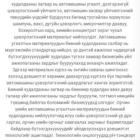
худалдааны загвар нь автомашины угаалт, дэлгэрэнгүй
цэвэрлэгээний үйлчилгээ, автомашин засвар үйлчилгээний
төвүүдийн үндсийг бүрдүүлэх бөгөөд тусгайлан зориулсан
шампунь, вакс, дугуйн цэвэрлэгч, микрочилтэр даавуу,
бохиролтын харц, химийн концентрат зэрэг чухал
цэвэрлэгээний материалыг нийлүүлдэг. Автомашины
угаалтын материалуудын бөөний худалдааны салбар нь
мэргэжлийн стандартад нийцэх, үр дүнтэй ажиллах чадвартай
бүтээгдэхүүнүүдийг худалдан түгээх замаар бизнесийн үйл
ажиллагааны зардлыг бууруулахад анхаарч ажилладаг.
Эдгээр материалын хүрээ нь энгийн саваны шингэнээс
эхлээд дэвшилтэт керамик давхаргууд хүртэлх бүх төрлийн
автомашины цэвэрлэгээний шаардлагыг хангах зорилготой.
Бөөний худалдааны загвар нь бөөнөөр худалдан авах давуу
талаар үйл ажиллагааны зардлыг бууруулж, тогтмол нөөцийн
түвшинд байлгах боломжийг бизнесүүдэд олгодог. Орчин
үеийн автомашины угаалтын материалуудын бөөний
худалдааны нийлүүлэгчид илүү сайн цэвэрлэгээний үр дүн
гарган, орчин үеийн орчныг хамгаалах зарчмыг баримтладаг
байдлаар бүтээгдэхүүнүүдийг үйлдвэрлэхдээ дэвшилтэт
технологийг ашигладаг. Технологийн онцлогуудад pH-тэнцвэрт