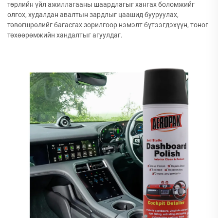
төрлийн үйл ажиллагааны шаардлагыг хангах боломжийг
олгох, худалдан авалтын зардлыг цаашид бууруулах,
төвөгшрөлийг багасгах зорилгоор нэмэлт бүтээгдэхүүн, тоног
төхөөрөмжийн хандалтыг агуулдаг.