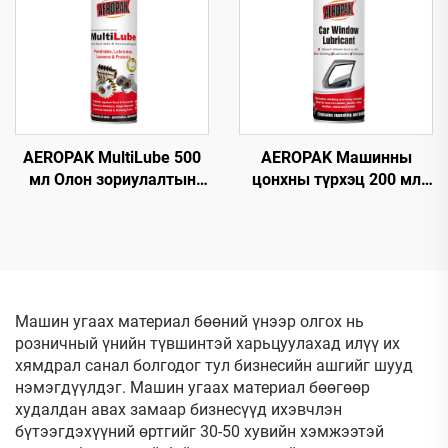
AEROPAK MultiLube 500
AEROPAK Машинны
мл Олон зориулалтын
цонхны түрхэц 200 мл
түрхэц, хамгаалалттай
Будагдахгүй авто
анти-зэсэгдэлтийн
цонхны түрхэгч спрей
түрхэц
Машин угаах материал бөөний үнээр олгох нь
розничный үнийн түвшинтэй харьцуулахад илүү их
хямдрал санал болгодог тул бизнесийн ашгийг шууд
нэмэгдүүлдэг. Машин угаах материал бөөгөөр
худалдан авах замаар бизнесүүд ихэвчлэн
бүтээгдэхүүний өртгийг 30-50 хувийн хэмжээтэй