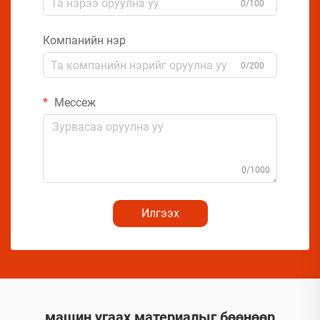
0/100
Компанийн нэр
0/200
Мессеж
0/1000
Илгээх
машин угаах материалыг бөөнөөр