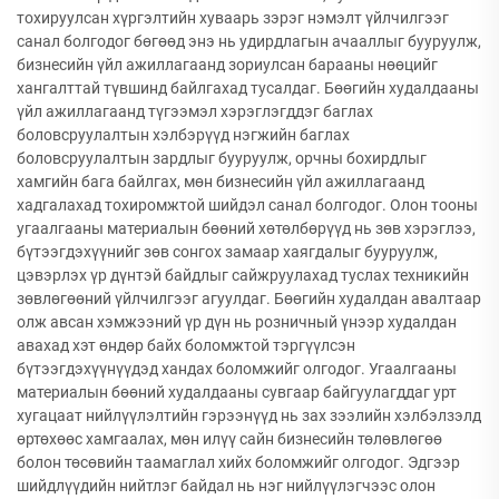
тохируулсан хүргэлтийн хуваарь зэрэг нэмэлт үйлчилгээг
санал болгодог бөгөөд энэ нь удирдлагын ачааллыг бууруулж,
бизнесийн үйл ажиллагаанд зориулсан барааны нөөцийг
хангалттай түвшинд байлгахад тусалдаг. Бөөгийн худалдааны
үйл ажиллагаанд түгээмэл хэрэглэгддэг баглах
боловсруулалтын хэлбэрүүд нэгжийн баглах
боловсруулалтын зардлыг бууруулж, орчны бохирдлыг
хамгийн бага байлгах, мөн бизнесийн үйл ажиллагаанд
хадгалахад тохиромжтой шийдэл санал болгодог. Олон тооны
угаалгааны материалын бөөний хөтөлбөрүүд нь зөв хэрэглээ,
бүтээгдэхүүнийг зөв сонгох замаар хаягдалыг бууруулж,
цэвэрлэх үр дүнтэй байдлыг сайжруулахад туслах техникийн
зөвлөгөөний үйлчилгээг агуулдаг. Бөөгийн худалдан авалтаар
олж авсан хэмжээний үр дүн нь розничный үнээр худалдан
авахад хэт өндөр байх боломжтой тэргүүлсэн
бүтээгдэхүүнүүдэд хандах боломжийг олгодог. Угаалгааны
материалын бөөний худалдааны сувгаар байгуулагддаг урт
хугацаат нийлүүлэлтийн гэрээнүүд нь зах зээлийн хэлбэлзэлд
өртөхөөс хамгаалах, мөн илүү сайн бизнесийн төлөвлөгөө
болон төсөвийн таамаглал хийх боломжийг олгодог. Эдгээр
шийдлүүдийн нийтлэг байдал нь нэг нийлүүлэгчээс олон