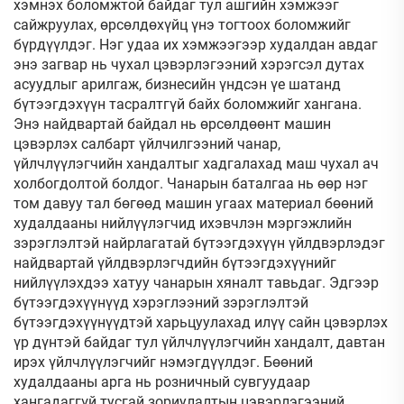
хэмнэх боломжтой байдаг тул ашгийн хэмжээг
сайжруулах, өрсөлдөхүйц үнэ тогтоох боломжийг
бүрдүүлдэг. Нэг удаа их хэмжээгээр худалдан авдаг
энэ загвар нь чухал цэвэрлэгээний хэрэгсэл дутах
асуудлыг арилгаж, бизнесийн үндсэн үе шатанд
бүтээгдэхүүн тасралтгүй байх боломжийг хангана.
Энэ найдвартай байдал нь өрсөлдөөнт машин
цэвэрлэх салбарт үйлчилгээний чанар,
үйлчлүүлэгчийн хандалтыг хадгалахад маш чухал ач
холбогдолтой болдог. Чанарын баталгаа нь өөр нэг
том давуу тал бөгөөд машин угаах материал бөөний
худалдааны нийлүүлэгчид ихэвчлэн мэргэжлийн
зэрэглэлтэй найрлагатай бүтээгдэхүүн үйлдвэрлэдэг
найдвартай үйлдвэрлэгчдийн бүтээгдэхүүнийг
нийлүүлэхдээ хатуу чанарын хяналт тавьдаг. Эдгээр
бүтээгдэхүүнүүд хэрэглээний зэрэглэлтэй
бүтээгдэхүүнүүдтэй харьцуулахад илүү сайн цэвэрлэх
үр дүнтэй байдаг тул үйлчлүүлэгчийн хандалт, давтан
ирэх үйлчлүүлэгчийг нэмэгдүүлдэг. Бөөний
худалдааны арга нь розничный сувгуудаар
хангадаггүй тусгай зориулалтын цэвэрлэгээний