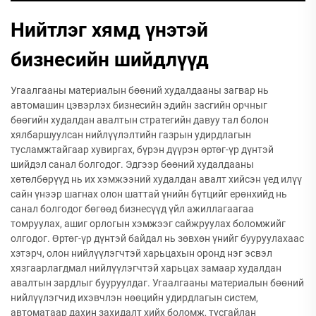
Нийтлэг хямд үнэтэй
бизнесийн шийдлүүд
Угаалгааны материалын бөөний худалдааны загвар нь
автомашин цэвэрлэх бизнесийн эдийн засгийн орчныг
бөөгийн худалдан авалтын стратегийн давуу тал болон
хялбаршуулсан нийлүүлэлтийн газрын удирдлагын
тусламжтайгаар хувиргах, бүрэн дүүрэн өртөг-үр дүнтэй
шийдэл санал болгодог. Эдгээр бөөний худалдааны
хөтөлбөрүүд нь их хэмжээний худалдан авалт хийсэн үед илүү
сайн үнээр шагнах олон шаттай үнийн бүтцийг ерөнхийд нь
санал болгодог бөгөөд бизнесүүд үйл ажиллагаагаа
томруулах, ашиг орлогын хэмжээг сайжруулах боломжийг
олгодог. Өртөг-үр дүнтэй байдал нь зөвхөн үнийг бууруулахаас
хэтэрч, олон нийлүүлэгчтэй харьцахын оронд нэг эсвэл
хязгаарлагдмал нийлүүлэгчтэй харьцах замаар худалдан
авалтын зардлыг бууруулдаг. Угаалгааны материалын бөөний
нийлүүлэгчид ихэвчлэн нөөцийн удирдлагын систем,
автоматаар дахин захидалт хийх боломж, тусгайлан