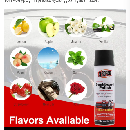
тогтмол үр дүн гаргахад чухал үүрэг гүйцэтгэдэг.