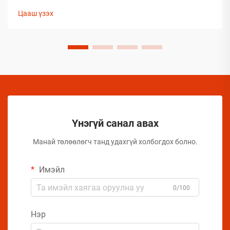
сонгож буй бараанууд нь таамаглаж сонгосон биш харин
Цааш үзэх
туршлагаар баталгаажсан, өөрсдийн үр дүнтэй байдлыг
нотолсон шийдлүүд юм.
Үнэгүй санал авах
Манай төлөөлөгч танд удахгүй холбогдох болно.
Имэйл
0/100
Нэр