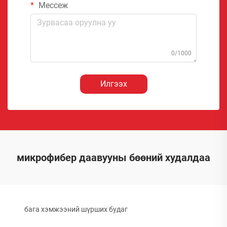
Мессеж
0/1000
Илгээх
микрофибер даавууны бөөний худалдаа
бага хэмжээний шүрших будаг