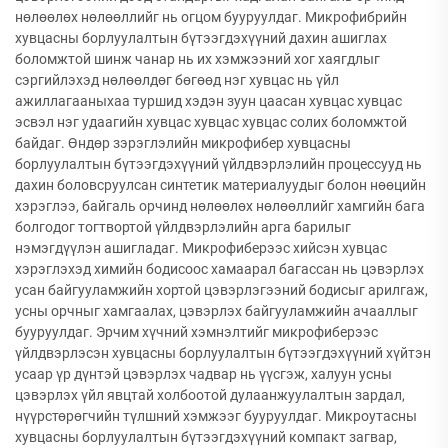
нөлөөлөх нөлөөллийг нь огцом бууруулдаг. Микрофибрийн
хувцасны борлуулалтын бүтээгдэхүүний дахин ашиглах
боломжтой шинж чанар нь их хэмжээний хог хаягдлыг
сэргийлэхэд нөлөөлдөг бөгөөд нэг хувцас нь үйл
ажиллагааныхаа туршид хэдэн зуун цаасан хувцас хувцас
эсвэл нэг удаагийн хувцас хувцас хувцас солих боломжтой
байдаг. Өндөр зэрэглэлийн микрофибер хувцасны
борлуулалтын бүтээгдэхүүний үйлдвэрлэлийн процессууд нь
дахин боловсруулсан синтетик материалуудыг болон нөөцийн
хэрэглээ, байгаль орчинд нөлөөлөх нөлөөллийг хамгийн бага
болгодог тогтвортой үйлдвэрлэлийн арга барилыг
нэмэгдүүлэн ашигладаг. Микрофиберээс хийсэн хувцас
хэрэглэхэд химийн бодисоос хамаарал багассан нь цэвэрлэх
усан байгууламжийн хортой цэвэрлэгээний бодисыг арилгаж,
усны орчныг хамгаалах, цэвэрлэх байгууламжийн ачааллыг
бууруулдаг. Эрчим хүчний хэмнэлтийг микрофиберээс
үйлдвэрлэсэн хувцасны борлуулалтын бүтээгдэхүүний хүйтэн
усаар үр дүнтэй цэвэрлэх чадвар нь үүсгэж, халуун усны
цэвэрлэх үйл явцтай холбоотой дулаанжуулалтын зардал,
нүүрстөрөгчийн түлшний хэмжээг бууруулдаг. Микроутасны
хувцасны борлуулалтын бүтээгдэхүүний компакт загвар,