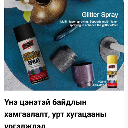
Үнэ цэнэтэй байдлын
хамгаалалт, урт хугацааны
үргэлжлэл