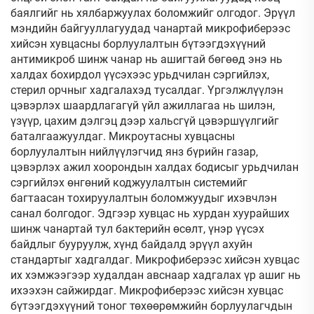
баялгийг нь хялбаржуулах боломжийг олгодог. Эрүүл
мэндийн байгууллагуудад чанартай микрофиберээс
хийсэн хувцасны борлуулалтын бүтээгдэхүүний
антимикроб шинж чанар нь ашигтай бөгөөд энэ нь
халдах бохирдол үүсэхээс урьдчилан сэргийлэх,
стерил орчныг хадгалахэд тусалдаг. Үргэлжлүүлэн
цэвэрлэх шаардлагагүй үйл ажиллагаа нь шилэн,
үзүүр, цахим дэлгэц дээр хальсгүй цэвэршүүлгийг
баталгаажуулдаг. Микроутасны хувцасны
борлуулалтын нийлүүлэгчид янз бүрийн газар,
цэвэрлэх ажил хоорондын халдах бодисыг урьдчилан
сэргийлэх өнгөний коджуулалтын системийг
багтаасан тохируулалтын боломжуудыг ихэвчлэн
санал болгодог. Эдгээр хувцас нь хурдан хуурайших
шинж чанартай тул бактерийн өсөлт, үнэр үүсэх
байдлыг бууруулж, хүнд байдалд эрүүл ахуйн
стандартыг хадгалдаг. Микрофиберээс хийсэн хувцас
их хэмжээгээр худалдан авснаар хадгалах үр ашиг нь
ихээхэн сайжирдаг. Микрофиберээс хийсэн хувцас
бүтээгдэхүүний тоног төхөөрөмжийн борлуулагчдын