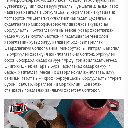
нь микрофиберээс үйлдвэрлэсэн хувцасны борлуулалтын
бүтээгдэхүүнийг хэдэн зуун угаалгын үе шатанд нь шингээх
чадвараа хадгалан, урт хугацааны хэрэглээний хугацаанд
тогтвортой гүйцэтгэл үзүүлэлтийг хангадаг. Судалгааны
судалгаагаар микрофиберээс үйлдвэрлэсэн хувцасны
борлуулалтын бүтээгдэхүүн нь зөвхөн усаар хэрэглэгдэх
үедээ 99 хувь хүртэл бактерийг гадагшдаг бөгөөд олон
хэрэглээний хувьд хатуу халдварт бодисыг арилгах
шаардлагагүй болдог байна. Микроутасны нягтрал, байрлал
нь бүрхүүлэн хасах үйл ажиллагааг бий болгож, бүрхүүлэн
орсон бохирдол, садар самуунг үр дүнтэй арилгадаг бөгөөд
шингээх шинж чанар нь бүрэн арилгахад садар самуунг
барьж, хадгалдаг. Механик цэвэрлэх үйл ажиллагаа, илүү
сайн шингээлт нь микрофибер хувцасны борлуулалтыг төрөл
бүрийн салбар, хэрэглээний мэргэжлийн цэвэрлэх
стандартыг хадгалах зайлшгүй хэрэгсэл болгодог.