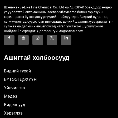
Шэньжэнь i-Like Fine Chemical Co., Ltd нь AEROPAK брэнд дор өндөр
үзүүлэлттэй автомашины засвар үйлчилгээ болон гэр ахуйн
харилцааны бүтээгдэхүүнүүдийг нийлүүлдэг. Бидний судалгаа,
хөгжүүлэлтэд суурилсан инноваци, дэлхий дахины хуваарилалтын
сүлжээ нь дэлхийн өнцөг бүсэд итгэл үүсгэсэн шүршүүрийн
шийдлийг хүргэдэг. Дэлгэрэнгүй мэдээлэл авах.
Ашигтай холбоосууд
Бидний тухай
БҮТЭЭГДЭХҮҮН
Үйлчилгээ
Мэдээ
Видеонууд
Хэрэглээ