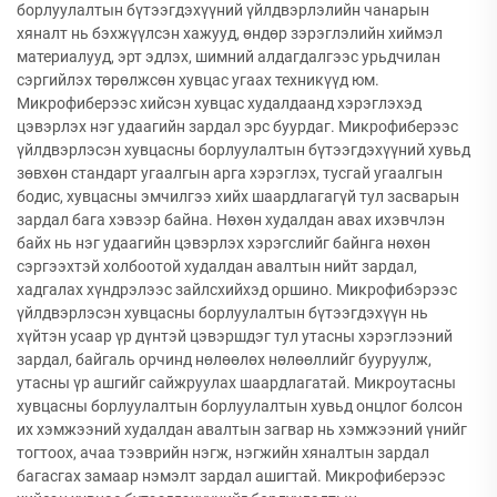
борлуулалтын бүтээгдэхүүний үйлдвэрлэлийн чанарын
хяналт нь бэхжүүлсэн хажууд, өндөр зэрэглэлийн хиймэл
материалууд, эрт эдлэх, шимний алдагдалгээс урьдчилан
сэргийлэх төрөлжсөн хувцас угаах техникүүд юм.
Микрофиберээс хийсэн хувцас худалдаанд хэрэглэхэд
цэвэрлэх нэг удаагийн зардал эрс буурдаг. Микрофиберээс
үйлдвэрлэсэн хувцасны борлуулалтын бүтээгдэхүүний хувьд
зөвхөн стандарт угаалгын арга хэрэглэх, тусгай угаалгын
бодис, хувцасны эмчилгээ хийх шаардлагагүй тул засварын
зардал бага хэвээр байна. Нөхөн худалдан авах ихэвчлэн
байх нь нэг удаагийн цэвэрлэх хэрэгслийг байнга нөхөн
сэргээхтэй холбоотой худалдан авалтын нийт зардал,
хадгалах хүндрэлээс зайлсхийхэд оршино. Микрофибэрээс
үйлдвэрлэсэн хувцасны борлуулалтын бүтээгдэхүүн нь
хүйтэн усаар үр дүнтэй цэвэршдэг тул утасны хэрэглээний
зардал, байгаль орчинд нөлөөлөх нөлөөллийг бууруулж,
утасны үр ашгийг сайжруулах шаардлагатай. Микроутасны
хувцасны борлуулалтын борлуулалтын хувьд онцлог болсон
их хэмжээний худалдан авалтын загвар нь хэмжээний үнийг
тогтоох, ачаа тээврийн нэгж, нэгжийн хяналтын зардал
багасгах замаар нэмэлт зардал ашигтай. Микрофиберээс