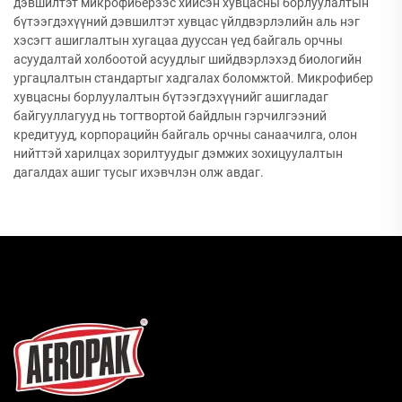
дэвшилтэт микрофиберээс хийсэн хувцасны борлуулалтын
бүтээгдэхүүний дэвшилтэт хувцас үйлдвэрлэлийн аль нэг
хэсэгт ашиглалтын хугацаа дууссан үед байгаль орчны
асуудалтай холбоотой асуудлыг шийдвэрлэхэд биологийн
ургацлалтын стандартыг хадгалах боломжтой. Микрофибер
хувцасны борлуулалтын бүтээгдэхүүнийг ашигладаг
байгууллагууд нь тогтвортой байдлын гэрчилгээний
кредитууд, корпорацийн байгаль орчны санаачилга, олон
нийттэй харилцах зорилтуудыг дэмжих зохицуулалтын
дагалдах ашиг тусыг ихэвчлэн олж авдаг.