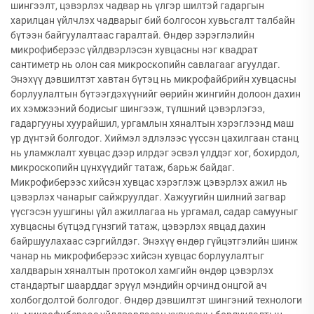
шингээлт, цэвэрлэх чадвар нь үлгэр шилтэй гадаргын
харилцан үйлчлэх чадварыг бий болгосон хувьсгалт талбайн
бүтээн байгуулалтаас гаралтай. Өндөр зэрэглэлийн
микрофиберээс үйлдвэрлэсэн хувцасны нэг квадрат
сантиметр нь олон сая микроскопийн савлагааг агуулдаг.
Энэхүү дэвшилтэт хавтан бүтэц нь микрофайбрийн хувцасны
борлуулалтын бүтээгдэхүүнийг өөрийн жингийн долоон дахин
их хэмжээний бодисыг шингээж, түлшний цэвэрлэгээ,
гадаргууны хуурайшил, ургамлын хяналтын хэрэглээнд маш
үр дүнтэй болгодог. Хиймэл эдлэлээс үүссэн цахилгаан станц
нь уламжлалт хувцас дээр илрдэг эсвэл үлддэг хог, бохирдол,
микроскопийн цүнхүүдийг татаж, барьж байдаг.
Микрофиберээс хийсэн хувцас хэрэглэж цэвэрлэх ажил нь
цэвэрлэх чанарыг сайжруулдаг. Хажуугийн шилний загвар
үүсгэсэн уушгины үйл ажиллагаа нь ургамал, садар самууныг
хувцасны бүтцэд гүнзгий татаж, цэвэрлэх явцад дахин
байршуулахаас сэргийлдэг. Энэхүү өндөр гүйцэтгэлийн шинж
чанар нь микрофиберээс хийсэн хувцас борлуулалтыг
халдварын хяналтын протокол хамгийн өндөр цэвэрлэх
стандартыг шаарддаг эрүүл мэндийн орчинд онцгой ач
холбогдолтой болгодог. Өндөр дэвшилтэт шингэний технологи