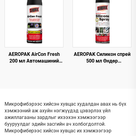
Агаарын Компрессортой
Болохгүй
Хамт Ашиглах
AEROPAK AirCon Fresh
AEROPAK Силикон спрей
200 мл Автомашиний
500 мл Өндөр
агаарыг цэвэршүүлэх,
үйлчилгээтэй
шинэчлэх хэрэгсэл
автомашины аэрозоль
спрей
Микрофибэрээс хийсэн хувцас худалдан авах нь бүх
хэмжээний аж ахуйн нэгжүүдэд цэвэрлэх үйл
ажиллагааны зардлыг ихээхэн хэмжээгээр
бууруулдаг эдийн засгийн ач холбогдолтой.
Микрофиберээс хийсэн хувцас их хэмжээгээр