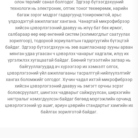
олон төрлийг санал болгодог. Эдгээр бүтээгдэхүүний
технологи нь электроник, оптик тоног төхөөрөмж, нарийн
багаж зэрэг мэдрэг гадаргуунд тохиромжтой, арьс
үлдээдэггүй ажиллагааг хангана. Чанартай микрофибрээр
хийсэн цэвэрлэгээний даавуу нь илүү бат бөх ирмэг,
салбараар өөр өөр өнгөний систем (холимогдлыг саатуулах
зорилгоор), тодорхой зориулалтын гадаргуугийн бүтэцтэй
байдаг. Эдгээр бүтээгдэхүүн нь зөв ашигласнаар зууны арван
мянган удаа угаасан ч цэвэрлэх чанарыг хадгалж, илүү их
үргэлжлэх хугацаатай байдаг. Бөөний түгээлтийн загвар нь
байгууллагуудад ач хүрээгээр их хэмнэлт олгох,
цэвэрлэгээний үйл ажиллагааны тасралтгүй нийлүүлэлтийг
хангах боломжийг олгодог. Хүчин чадал ихтэй микрофибрээр
хийсэн цэвэрлэгээний даавуу нь эмгэгт орчны эсрэг
боловсруулалт, шингээх чадварыг сайжруулсан, ширхэгийн
нягтралыг нэмэгдүүлсэн байдаг бөгөөд мэргэжлийн орчинд
цэвэрлэгээний үр ашиг, ариун цэврийн стандартыг хамгийн их
байлгах зорилготой байдаг.