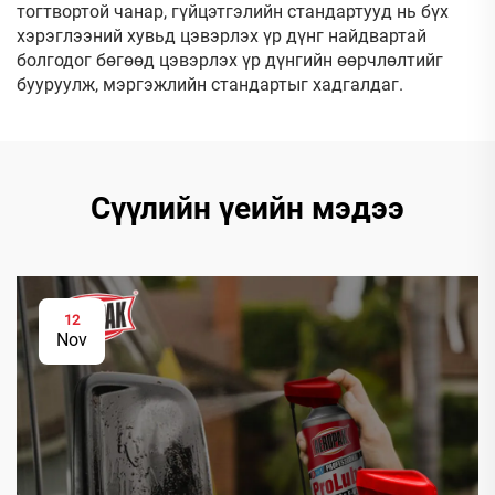
тогтвортой чанар, гүйцэтгэлийн стандартууд нь бүх
хэрэглээний хувьд цэвэрлэх үр дүнг найдвартай
болгодог бөгөөд цэвэрлэх үр дүнгийн өөрчлөлтийг
бууруулж, мэргэжлийн стандартыг хадгалдаг.
Сүүлийн үеийн мэдээ
12
Nov