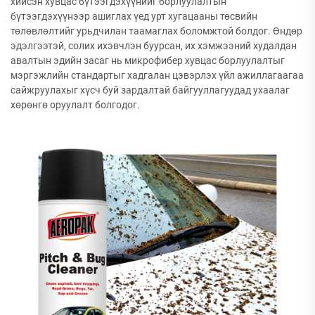
хийсэн хувцас бүтээгдэхүүнийг борлуулалтын
бүтээгдэхүүнээр ашиглах үед урт хугацааны төсвийн
төлөвлөлтийг урьдчилан таамаглах боломжтой болдог. Өндөр
эдэлгээтэй, солих ихэвчлэн буурсан, их хэмжээний худалдан
авалтын эдийн засаг нь микрофибер хувцас борлуулалтыг
мэргэжлийн стандартыг хадгалан цэвэрлэх үйл ажиллагаагаа
сайжруулахыг хүсч буй зардалтай байгууллагуудад ухаалаг
хөрөнгө оруулалт болгодог.