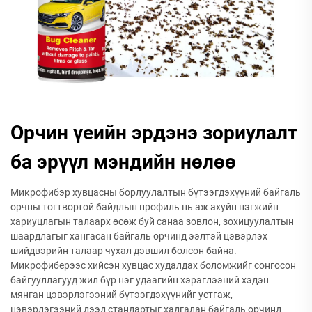
Орчин үеийн эрдэнэ зориулалт
ба эрүүл мэндийн нөлөө
Микрофибэр хувцасны борлуулалтын бүтээгдэхүүний байгаль
орчны тогтвортой байдлын профиль нь аж ахуйн нэгжийн
хариуцлагын талаарх өсөж буй санаа зовлон, зохицуулалтын
шаардлагыг хангасан байгаль орчинд ээлтэй цэвэрлэх
шийдвэрийн талаар чухал дэвшил болсон байна.
Микрофиберээс хийсэн хувцас худалдах боломжийг сонгосон
байгууллагууд жил бүр нэг удаагийн хэрэглээний хэдэн
мянган цэвэрлэгээний бүтээгдэхүүнийг устгаж,
цэвэрлэгээний дээд стандартыг хадгалан байгаль орчинд