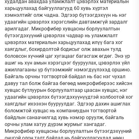
худалдан авахдаа уламжлалт цэвэрлэх материалын
харьцуулахад байгууллагууд 60 хувь хүртэл
хэмнэлтийг олж чадна. Эдгээр бүтээгдэхүүн нь нэг
удаагийн цэвэрлэх хэрэгслийн давтамжгүй зардалг
арилгадаг. Микрофибер хувцасны борлуулалтын
бүтээгдэхүүний цэвэрлэх чадвар нь уламжлалт
цэвэрлэх материалын харьцуулахад илүү бага хог
хаягдлыг, бохирдолтой бодисыг олж авахын тулд
боловсон хүчний цаг хугацааг багасгаж өгдөг. Энэ үр
ашиг нь хүн амын хэрэгцээг бууруулах, цэвэрлэх үйл
ажиллагааны үр бүтээмжийг нэмэгдүүлэхэд оршино.
Байгаль орчны тогтвортой байдал нь бас нэг чухал
давуу тал болж байгаа бөгөөд микрофиберээс хийсэн
хувцас бутлуурын борлуулалтаар цаасан хувцас, нэг
удаагийн цэвэрлэх бүтээгдэхүүнүүдтэй холбоотой хог
хаягдлыг ихээхэн бууруулдаг. Эдгээр дахин ашиглах
боломжтой хувцас нь компаниудын тогтвортой
байдлын санаачилгад хувь нэмэр оруулж, байгаль
орчны улам хатуу дүрэм журмыг хангадаг.
Микрофибер хувцасны борлуулалтын бүтээгдэхүүний
онцгой олон талт байдал нь байгууллагуудад нөөц