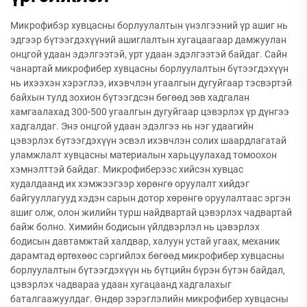
Микрофибэр хувцасны борлуулалтын үнэлгээний үр ашиг нь
эдгээр бүтээгдэхүүний ашиглалтын хугацаагаар дамжуулан
онцгой удаан эдэлгээтэй, урт удаан эдэлгээтэй байдаг. Сайн
чанартай микрофибер хувцасны борлуулалтын бүтээгдэхүүн
нь ихээхэн хэрэглээ, ихэвчлэн угаалгын дугуйгаар тэсвэртэй
байхын тулд зохион бүтээгдсэн бөгөөд зөв хадгалан
хамгаалахад 300-500 угаалгын дугуйгаар цэвэрлэх үр дүнгээ
хадгалдаг. Энэ онцгой удаан эдэлгээ нь нэг удаагийн
цэвэрлэх бүтээгдэхүүн эсвэл ихэвчлэн солих шаардлагатай
уламжлалт хувцасны материалын харьцуулахад томоохон
хэмнэлттэй байдаг. Микрофиберээс хийсэн хувцас
худалдаанд их хэмжээгээр хөрөнгө оруулалт хийдэг
байгууллагууд хэдэн сарын дотор хөрөнгө оруулалтаас эргэн
ашиг олж, олон жилийн турш найдвартай цэвэрлэх чадвартай
байж болно. Химийн бодисын үйлдвэрлэл нь цэвэрлэх
бодисын давтамжтай халдвар, халуун устай угаах, механик
дарамтад өртөхөөс сэргийлэх бөгөөд микрофибер хувцасны
борлуулалтын бүтээгдэхүүн нь бүтцийн бүрэн бүтэн байдал,
цэвэрлэх чадвараа удаан хугацаанд хадгалахыг
баталгаажуулдаг. Өндөр зэрэглэлийн микрофибер хувцасны