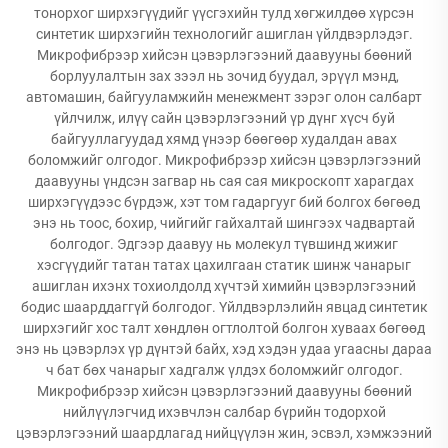
тонорхог ширхэгүүдийг үүсгэхийн тулд хөгжилдөө хүрсэн
синтетик ширхэгийн технологийг ашиглан үйлдвэрлэдэг.
Микрофибрээр хийсэн цэвэрлэгээний даавууны бөөний
борлуулалтын зах зээл нь зочид буудал, эрүүл мэнд,
автомашин, байгууламжийн менежмент зэрэг олон салбарт
үйлчилж, илүү сайн цэвэрлэгээний үр дүнг хүсч буй
байгууллагуудад хямд үнээр бөөгөөр худалдан авах
боломжийг олгодог. Микрофибрээр хийсэн цэвэрлэгээний
даавууны үндсэн загвар нь сая сая микроскопт харагдах
ширхэгүүдээс бүрдэж, хэт том гадаргууг бий болгох бөгөөд
энэ нь тоос, бохир, чийгийг гайхалтай шингээх чадвартай
болгодог. Эдгээр даавуу нь молекул түвшинд жижиг
хэсгүүдийг татан татах цахилгаан статик шинж чанарыг
ашиглан ихэнх тохиолдолд хүчтэй химийн цэвэрлэгээний
бодис шаарддаггүй болгодог. Үйлдвэрлэлийн явцад синтетик
ширхэгийг хос талт хөндлөн огтлолтой болгон хуваах бөгөөд
энэ нь цэвэрлэх үр дүнтэй байх, хэд хэдэн удаа угаасны дараа
ч бат бөх чанарыг хадгалж үлдэх боломжийг олгодог.
Микрофибрээр хийсэн цэвэрлэгээний даавууны бөөний
нийлүүлэгчид ихэвчлэн салбар бүрийн тодорхой
цэвэрлэгээний шаардлагад нийцүүлэн жин, эсвэл, хэмжээний