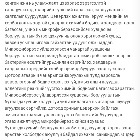
хөнгөн жин нь уламжлалт цэвэрлэх хэрэгсэлтэй
харьцуулахад тээврийн түлшний хэрэглээ, савлуулах хог
хаягдлыг бууруулдаг. Цэвэрлэх ажилтны эрүүл мэндийн ач
холбогдол нь хортой цэвэрлэх химийн бодисын халдварт өртөг
багассан, учир нь микрофиберээс хийсэн хувцасны
борлуулалтын бүтээгдэхүүн нь олон хэрэглээний хувьд
зөвхөн усыг ашиглаж гайхалтай үр дүнг олж чаддаг.
Микрофибэрээс үйлдвэрлэсэн чанартай хувцасны
борлуулалтын материалд байдаг антимикроб шинж чанар нь
бактерийн өсөлтийг урьдчилан сэргийлэх, халдварын
халдварын эрсдлийг хялбар орчинд бууруулахэд тусалдаг.
Дотоод агаарын чанарыг сайжруулахын тулд аэрозоль
цэвэрлэгээний бодис хэрэглэхгүй, амьсгалын асуудал,
аллергийн реакцийг үүсгэх химийн бодисыг багасгах хэрэгтэй.
Микрофиберээс үйлдвэрлэсэн хувцасны борлуулалтын
бүтээгдэхүүний халуунгүй үйл ажиллагаа нь агаарын шувууг
агуулхаас сэргийлж, дотоод орчныг цэвэрхэн байлгаж,
амьсгалын замын үрэвсэл үүсгэх боломжийг бууруулдаг.
Угаах ажилтнууд микрофиберээс хийсэн хувцас
бүтээгдэхүүнийг борлуулалтын бүтээгдэхүүнээр хэрэглэхэд
арьстай холбогдох аюулгүй байдал ихээхэн сайжирдаг. Өндөр