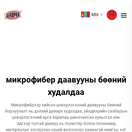
MN
микрофибер даавууны бөөний
худалдаа
Микрофибрээр хийсэн цэвэрлэгээний даавууны бөөний
борлуулалт нь дэлхий даяарх худалдаа, үйлдвэрийн салбарын
цэвэрлэгээний арга барилаа шинэчилсэн хувьсгал юм.
Эдгээр тусгай даавуу нь полистер болон полиамид
материалыг хослуулан хүний волосноос хамаагүй нимгэн, хэт