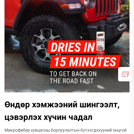
Өндөр хэмжээний шингээлт,
цэвэрлэх хүчин чадал
Микрофибер хувцасны борлуулалтын бүтээгдэхүүний онцгой