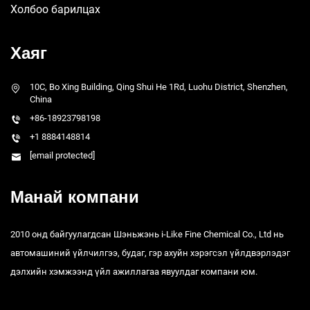
Холбоо барилцах
Хаяг
10C, Bo Xing Building, Qing Shui He 1Rd, Luohu District, Shenzhen,
China
+86-18923798198
+1 8884148814
[email protected]
Манай компани
2010 онд байгуулагдсан Шэньжэнь i-Like Fine Chemical Co., Ltd нь
автомашиний үйлчилгээ, будаг, гэр ахуйн хэрэгсэл үйлдвэрлэдэг
дэлхийн хэмжээнд үйл ажиллагаа явуулдаг компани юм.