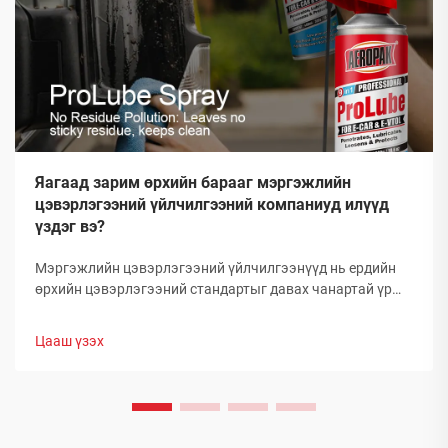
Яагаад зарим өрхийн барааг мэргэжлийн
цэвэрлэгээний үйлчилгээний компаниуд илүүд
үздэг вэ?
Мэргэжлийн цэвэрлэгээний үйлчилгээнүүд нь ердийн
өрхийн цэвэрлэгээний стандартыг давах чанартай үр
дүнг гаргаж, өөрсдийн нэр хүндийг бий болгосон. Тэд
сонгож буй бараанууд нь таамаглаж сонгосон биш харин
Цааш үзэх
туршлагаар баталгаажсан, өөрсдийн үр дүнтэй байдлыг
нотолсон шийдлүүд юм.