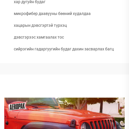
хар дугуйн будаг
микрофибер даавууны бөөний худалдаа
хацарын дэвсгэртэй түрхэц
дэвсгэрээс хамгаалах тос
сийрэгийн гадаргуугийн будаг дахин засварлах багц