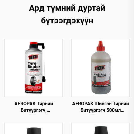
Ард түмний дуртай
бүтээгдэхүүн
AEROPAK Тирний
AEROPAK Шингэн Тирний
Битүүргэгч,
Битүүргэгч 500мл
Агааржуулагч 450мл
Агааргүй Тирэнд
Тирний Яаралтай Засвар,
Зориулсан Агаарын
Агааржуулалт Зовхон
Компрессоргүй Ашиглаж