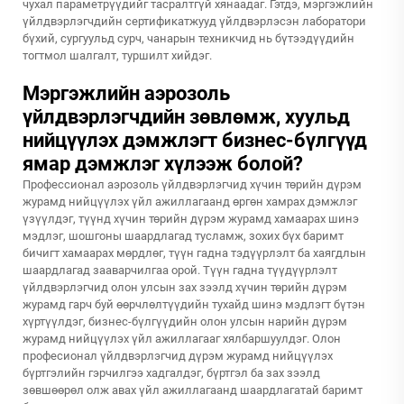
чухал параметрүүдийг тасралтгүй хянаадаг. Гэтдэ, мэргэжлийн
үйлдвэрлэгчдийн сертификатжууд үйлдвэрлэсэн лаборатори
бүхий, сургуульд сурч, чанарын техникчид нь бүтээдүүдийн
тогтмол шалгалт, туршилт хийдэг.
Мэргэжлийн аэрозоль
үйлдвэрлэгчдийн зөвлөмж, хуульд
нийцүүлэх дэмжлэгт бизнес-бүлгүүд
ямар дэмжлэг хүлээж болой?
Профессионал аэрозоль үйлдвэрлэгчид хүчин төрийн дүрэм
журамд нийцүүлэх үйл ажиллагаанд өргөн хамрах дэмжлэг
үзүүлдэг, түүнд хүчин төрийн дүрэм журамд хамаарах шинэ
мэдлэг, шошгоны шаардлагад тусламж, зохих бүх баримт
бичигт хамаарах мөрдлөг, түүн гадна тэдүүрлэлт ба хаягдлын
шаардлагад зааварчилгаа орой. Түүн гадна түүдүүрлэлт
үйлдвэрлэгчид олон улсын зах зээлд хүчин төрийн дүрэм
журамд гарч буй өөрчлөлтүүдийн тухайд шинэ мэдлэгт бүтэн
хүртүүлдэг, бизнес-бүлгүүдийн олон улсын нарийн дүрэм
журамд нийцүүлэх үйл ажиллагааг хялбаршуулдэг. Олон
професионал үйлдвэрлэгчид дүрэм журамд нийцүүлэх
бүртгэлийн гэрчилгээ хадгалдэг, бүртгэл ба зах зээлд
зөвшөөрөл олж авах үйл ажиллагаанд шаардлагатай баримт