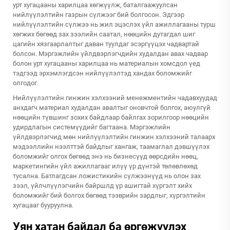
урт хугацааны харилцаа хөгжүүлж, баталгаажуулсан
нийлүүлэлтийн газрын сүлжээг бий болгосон. Эдгээр
нийлүүлэлтийн сүлжээ нь жил эцэслэх үйл ажиллагааны турш
хөгжих бөгөөд зах зээлийн саатал, нөөцийн дутагдал шиг
цагийн хязгаарлалтыг даван туулдаг эсэргүүцэх чадвартай
болсон. Мэргэжлийн үйлдвэрлэгчдийн худалдан авах чадвар
болон урт хугацааны харилцаа нь материалын хомсдол үед
тэдгээд эрхэмлэгдсэн нийлүүлэлтэд хандах боломжийг
олгодог.
Нийлүүлэлтийн гинжин хэлхээний менежментийн чадавхуудад
анхдагч материал худалдан авалтыг оновчтой болгох, аюулгүй
нөөцийн түвшинг зохих байдлаар байлгах зорилгоор нөөцийн
удирдлагын системүүдийг багтаана. Мэргэжлийн
үйлдвэрлэгчид мөн нийлүүлэлтийн гинжин хэлхээний талаарх
мэдээллийн нээлттэй байдлыг хангаж, таамаглал дэвшүүлэх
боломжийг олгох бөгөөд энэ нь бизнесүүд өөрсдийн нөөц,
маркетингийн үйл ажиллагааг илүү үр дүнтэй төлөвлөхөд
тусална. Батлагдсан ложистикийн сүлжээнүүд нь олон зах
зээл, үйлчлүүлэгчийн байршлд үр ашигтай хүргэлт хийх
боломжийг бий болгох бөгөөд тээврийн зардлыг, хүргэлтийн
хугацааг бууруулна.
Уян хатан байдал ба өргөжүүлэх