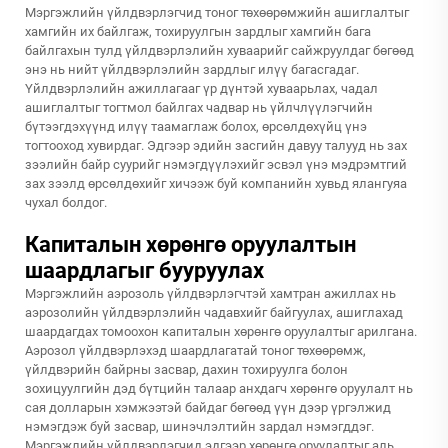
Мэргэжлийн үйлдвэрлэгчид тоног төхөөрөмжийн ашиглалтыг
хамгийн их байлгаж, тохируулгын зардлыг хамгийн бага
байлгахын тулд үйлдвэрлэлийн хуваарийг сайжруулдаг бөгөөд
энэ нь нийт үйлдвэрлэлийн зардлыг илүү багасгадаг.
Үйлдвэрлэлийн ажиллагааг үр дүнтэй хуваарьлах, чадал
ашиглалтыг тогтмол байлгах чадвар нь үйлчлүүлэгчийн
бүтээгдэхүүнд илүү таамаглаж болох, өрсөлдөхүйц үнэ
тогтооход хувирдаг. Эдгээр эдийн засгийн давуу талууд нь зах
зээлийн байр суурийг нэмэгдүүлэхийг эсвэл үнэ мэдрэмтгий
зах зээлд өрсөлдөхийг хичээж буй компанийн хувьд ялангуяа
чухал болдог.
Капиталын хөрөнгө оруулалтын
шаардлагыг бууруулах
Мэргэжлийн аэрозоль үйлдвэрлэгчтэй хамтран ажиллах нь
аэрозолийн үйлдвэрлэлийн чадавхийг байгуулах, ашиглахад
шаардагдах томоохон капиталын хөрөнгө оруулалтыг арилгана.
Аэрозол үйлдвэрлэхэд шаардлагатай тоног төхөөрөмж,
үйлдвэрийн байрны засвар, дахин тохируулга болон
зохицуулгийн дэд бүтцийн талаар анхдагч хөрөнгө оруулалт нь
сая долларын хэмжээтэй байдаг бөгөөд үүн дээр үргэлжид
нэмэгдэж буй засвар, шинэчлэлтийн зардал нэмэгддэг.
Мэргэжлийн үйлдвэрлэгчид эдгээр хөрөнгө оруулалтыг аль