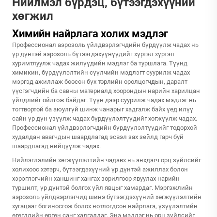
Нийлмэл бүрдэц, бүтээгдэхүүний
хөгжил
Химийн найрлага холих мэдлэг
Профессионал аэрозоль үйлдвэрлэгчдийн бүрдүүлж чадах нь
үр дүнтэй аэрозоль бүтээгдэхүүнүүдийг хүртэл хүртэл
хуримтлуулж чадах жилүүдийн мэдлэг ба туршлага. Түүнд
химикин, бүрдүүлэлтийн сүүлчийн мэдлэгт суурилж чадах
мэргэд ажиллаж бөөсөн бүх төрлийн оролцогчдын, даралт
үүсгэгчдийн ба савны материалд хоорондын нарийн харилцан
үйлдлийг ойлгож байдаг. Түүн дээр суурилж чадах мэдлэг нь
тогтвортой ба аюулгүй шинж чанарыг хадгалж байх үед илүү
сайн үр дүн үзүүлж чадах бүрдүүлэлтүүдийг хөгжүүлж чадах.
Профессионал үйлдвэрлэгчдийн бүрдүүлэлтүүдийг тодорхой
худалдан авагчдын шаардлагад эсвэл зах зейлд гарч буй
шаардлагад нийцүүлж чадах.
Нийлэглэлийн хөгжүүлэлтийн чадавх нь анхдагч орц зүйлсийг
холихоос хэтэрч, бүтээгдэхүүний үр дүнтэй ажиллах болон
хэрэглэгчийн ханшинг хангах зорилгоор явуулах нарийн
туршилт, үр дүнтэй болгох үйл явцыг хамардаг. Мэргэжлийн
аэрозоль үйлдвэрлэгчид шинэ бүтээгдэхүүний хөгжүүлэлтийн
хугацааг богиносгож болох нотлогдсон найрлага, үзүүлэлтийн
өгөгдлийн өргөн санг хадгалдаг. Энэ мэдлэг нь орц зүйлсийг