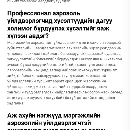
бичигт хамаарах мөрдлөг үзүүлдэг.
Профессионал аэрозоль
үйлдвэрлэгчид хүсэлтүүдийн дагуу
холимог бүрдүүлэх хүсэлтийг яаж
хүлээн авдэг?
Мэргэжлийн аэрозолийн үйлдвэрлэгчид нь ихэвчлэн тодорхой
гүйцэтгэлийн шаардлагыг эсвэл зах зээлийн хэрэгцээг дээр нь
үндэслэн захидалт найрлага боловсруулах чадвартай судалгаа,
хөгжүүлэлтийн боломжийг бүрдүүлдэг. Энэхүү явц нь ихэвчлэн
хүссэн бүтээгдэхүүний онцлогийг ойлгохын тулд зөвлөлдөх,
лабораторийн нөхцөлд загвар найрлагыг хөгжүүлэх, туршилт
хийх, найрлагыг сайжруулахын тулд жижиг хэмжээний
үйлдвэрлэлийн туршилт зэрэгт оролцдог. Мэргэжлийн
үйлдвэрлэгчид мөн хэрэглэгчийн тодорхой шаардлагыг
хангахын тулд батлагдсан найрлагыг өөрчлөх боломжтой бөгөөд
зохих дүрэм журмын дагуу байх ба гүйцэтгэлийн стандартыг
хадгална.
Аж ахуйн нэгжүүд мэргэжлийн
аэрозолийн үйлдвэрлэгчтэй