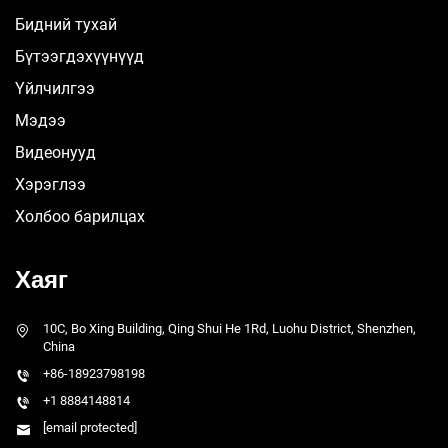
Бидний тухай
Бүтээгдэхүүнүүд
Үйлчилгээ
Мэдээ
Видеонууд
Хэрэглээ
Холбоо барилцах
Хаяг
10C, Bo Xing Building, Qing Shui He 1Rd, Luohu District, Shenzhen,
China
+86-18923798198
+1 8884148814
[email protected]