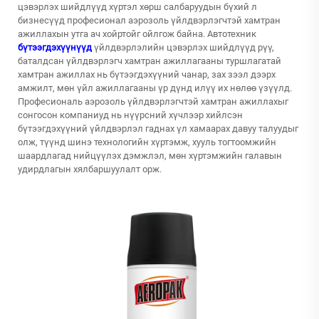
цэвэрлэх шийдлүүд хүртэл хөрш салбаруудын бүхий л
бизнесүүд професионал аэрозоль үйлдвэрлэгчтэй хамтран
ажиллахын утга ач хойртойг ойлгож байна. Автотехник
бүтээгдэхүүнүүд
үйлдвэрлэлийн цэвэрлэх шийдлүүд рүү,
баталдсан үйлдвэрлэгч хамтран ажиллагааны туршлагатай
хамтран ажиллах нь бүтээгдэхүүний чанар, зах зээл дээрх
амжилт, мөн үйл ажиллагааны үр дүнд илүү их нөлөө үзүүлд.
Професиональ аэрозоль үйлдвэрлэгчтэй хамтран ажиллахыг
сонгосон компаниуд нь нүүрсний хүчлээр хийлсэн
бүтээгдэхүүний үйлдвэрлэл гаднах үл хамаарах давуу талуудыг
олж, түүнд шинэ технологийн хүртэмж, хууль тогтоомжийн
шаардлагад нийцүүлэх дэмжлэл, мөн хүртэмжийн галавын
удирдлагын хялбаршуулалт орж.