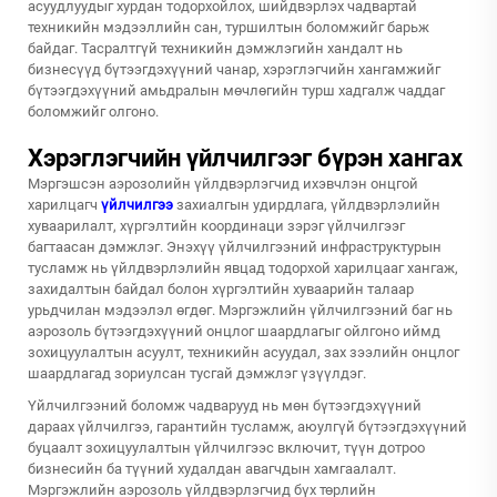
асуудлуудыг хурдан тодорхойлох, шийдвэрлэх чадвартай
техникийн мэдээллийн сан, туршилтын боломжийг барьж
байдаг. Тасралтгүй техникийн дэмжлэгийн хандалт нь
бизнесүүд бүтээгдэхүүний чанар, хэрэглэгчийн хангамжийг
бүтээгдэхүүний амьдралын мөчлөгийн турш хадгалж чаддаг
боломжийг олгоно.
Хэрэглэгчийн үйлчилгээг бүрэн хангах
Мэргэшсэн аэрозолийн үйлдвэрлэгчид ихэвчлэн онцгой
харилцагч
үйлчилгээ
захиалгын удирдлага, үйлдвэрлэлийн
хуваарилалт, хүргэлтийн координаци зэрэг үйлчилгээг
багтаасан дэмжлэг. Энэхүү үйлчилгээний инфраструктурын
тусламж нь үйлдвэрлэлийн явцад тодорхой харилцааг хангаж,
захидалтын байдал болон хүргэлтийн хуваарийн талаар
урьдчилан мэдээлэл өгдөг. Мэргэжлийн үйлчилгээний баг нь
аэрозоль бүтээгдэхүүний онцлог шаардлагыг ойлгоно иймд
зохицуулалтын асуулт, техникийн асуудал, зах зээлийн онцлог
шаардлагад зориулсан тусгай дэмжлэг үзүүлдэг.
Үйлчилгээний боломж чадварууд нь мөн бүтээгдэхүүний
дараах үйлчилгээ, гарантийн тусламж, аюулгүй бүтээгдэхүүний
буцаалт зохицуулалтын үйлчилгээс включит, түүн дотроо
бизнесийн ба түүний худалдан авагчдын хамгаалалт.
Мэргэжлийн аэрозоль үйлдвэрлэгчид бүх төрлийн