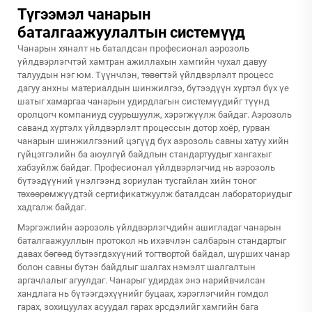
Түгээмэл чанарын
баталгаажуулалтын системүүд
Чанарын хяналт нь баталдсан професионал аэрозоль
үйлдвэрлэгчтэй хамтран ажиллахын хамгийн чухал давуу
талуудын нэг юм. Түүнчлэн, төвөгтэй үйлдвэрлэлт процесс
дагуу анхны материалдын шинжилгээ, бүтээдүүн хүртэл бүх үе
шатыг хамаргаа чанарын удирдлагын системүүдийг түүнд
оролцогч компаниуд суурьшуулж, хэрэгжүүлж байдаг. Аэрозоль
саванд хүртэлх үйлдвэрлэлт процессын дотор хоёр, гурван
чанарын шинжилгээний цэгүүд бүх аэрозоль савны хатуу хийн
гүйцэтгэлийн ба аюулгүй байдлын стандартуудыг хангахыг
хабзуйлж байдаг. Професионал үйлдвэрлэгчид нь аэрозоль
бүтээдүүний үнэлгээнд зориулан тусгайлан хийн тоног
төхөөрөмжүүдтэй сертификатжуулж баталдсан лабораториудыг
хадгалж байдаг.
Мэргэжлийн аэрозоль үйлдвэрлэгчдийн ашигладаг чанарын
баталгаажууллын протокол нь ихэвчлэн салбарын стандартыг
давах бөгөөд бүтээгдэхүүний тогтвортой байдал, шүрших чанар
болон савны бүтэн байдлыг шалгах нэмэлт шалгалтын
аргачлалыг агуулдаг. Чанарыг удирдах энэ нарийвчилсан
хандлага нь бүтээгдэхүүнийг буцаах, хэрэглэгчийн гомдол
гарах, зохицуулах асуудал гарах эрсдэлийг хамгийн бага