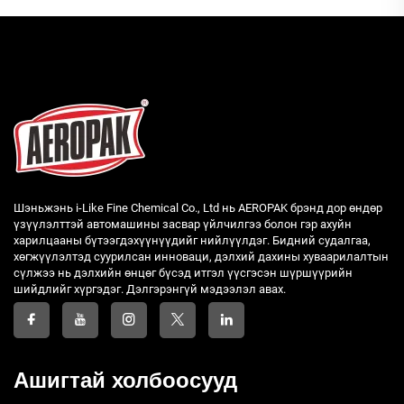
Шэньжэнь i-Like Fine Chemical Co., Ltd нь AEROPAK брэнд дор өндөр
үзүүлэлттэй автомашины засвар үйлчилгээ болон гэр ахуйн
харилцааны бүтээгдэхүүнүүдийг нийлүүлдэг. Бидний судалгаа,
хөгжүүлэлтэд суурилсан инноваци, дэлхий дахины хуваарилалтын
сүлжээ нь дэлхийн өнцөг бүсэд итгэл үүсгэсэн шүршүүрийн
шийдлийг хүргэдэг. Дэлгэрэнгүй мэдээлэл авах.
Ашигтай холбоосууд