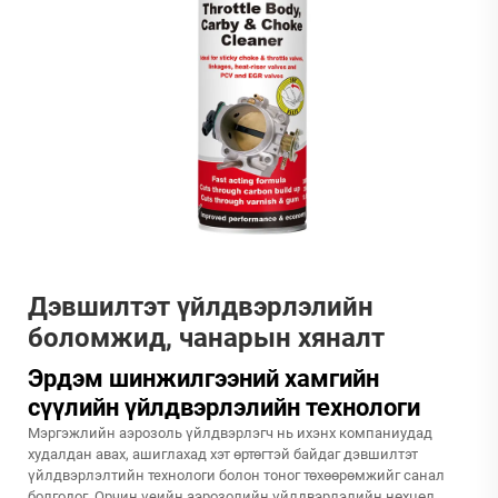
Дэвшилтэт үйлдвэрлэлийн
боломжид, чанарын хяналт
Эрдэм шинжилгээний хамгийн
сүүлийн үйлдвэрлэлийн технологи
Мэргэжлийн аэрозоль үйлдвэрлэгч нь ихэнх компаниудад
худалдан авах, ашиглахад хэт өртөгтэй байдаг дэвшилтэт
үйлдвэрлэлтийн технологи болон тоног төхөөрөмжийг санал
болгодог. Орчин үеийн аэрозолийн үйлдвэрлэлийн нөхцөл