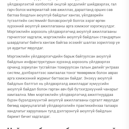
үйлдвэрлэхтэй холбоотой онцгой эрсдэлийг шийдвэрлэх, гал
гарч болох материалтай зөв ажиллах, даралтанд орших сав
баглаа боодлын аюулгүй байдлыг хангах, үйлдвэрийн
түгээлтийн системийг боловсронгуй болгох зэрэг өргөн
хүрээний аюулгүй ажиллагааны арга хэмжээг хэрэгжүүлдэг.
Мэргэжлийн аэрозоль үйлдвэрлэгчид аюулгүй ажиллагааны
гэрчилгээг хадгалж, мэргэжлийн аюулгүй байдлын стандартын
шаардлагыг байнга хангаж байгаа эсэхийг шалгах зорилгоор үе
үе аудитыг явуулдаг.
Мэргэжлийн үйлдвэрлэгчдийн барьж байгуулсан аюулгүй
байдлын инфраструктурын хүрээнд аэрозоль үйлдвэрлэх
орчинд зориулан тусгайлан тохируулсан галын дөлийг унтраах
систем, дэлбэрэлтээс хамгаалах тоног төхөөрөмж болон аврах
арга хэмжээний журмыг багтаасан байдаг. Энэхүү аюулгүй
байдлын бэлтгэл нь үйлдвэрлэлд ажилладаг хүмүүсийн
аюулгүй байдал болон гарган авч буй бүтээгдэхүүний чанарыг
хамгаална. Мөн мэргэжлийн үйлдвэрлэгчид ажилтнууддаа
бүрэн бүрэлдэхүүнтэй аюулгүй ажиллагааны сургалт явуулдаг
бөгөөд хариуцлагатай үйлдвэрлэлийн практикийнхаа талаарх
хандлагыг харуулахын тулд дэлгэрэнгүй аюулгүй байдлын
баримт бичиг хадгалдаг.