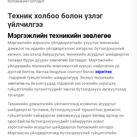
боломжийг олгодог.
Техник холбоо болон үзлэг
үйлчилгээ
Мэргэжлийн техникийн зөвлөгөө
Мэргэжлийн аэрозоль үйлдвэрлэгчийн үзүүлэх техникийн
дэмжлэг нь ердийн үйлдвэрлэлээс хэтэрсэн, бүтээгдэхүүний
хөгжил, зах зээлд байршуулах, техникийн асуудлыг шийдвэрлэх
талаарх бүрэн дүүрэн зөвлөгөөг багтаадаг. Мэргэжлийн
үйлдвэрийн техникийн мэргэжилтэй хүмүүс найрлагын үр
дүнтэй болгох, баглаа боодлын сонголт болон
хэрэглээ
-тодорхой гүйцэтгэлийн шаардлагууд. Энэхүү техникийн
зөвлөгөө нь бизнесүүдэд тодорхой зах зээлийн хэрэгцээ,
гүйцэтгэлийн хүлээлтүүдийг хангах бүтээгдэхүүн хөгжүүлэхэд
тусалдаг.
Техникийн дэмжлэгийн үйлчилгээнд ихэвчлэн асуудлыг
шийдвэрлэх тусламж, бүтээгдэхүүний туршилтын дэмжлэг,
гүйцэтгэлийг сайжруулах зөвлөмжүүд ордог бөгөөд эдгээр нь
одоо байгаа бүтээгдэхүүнүүдийг сайжруулах эсвэл
хэрэглэгчийн асуудлыг шийдвэрлэх боломжийг олгодог.
Мэргэшсэн үйлдвэрлэгчид бүтээгдэхүүний гүйцэтгэлийн