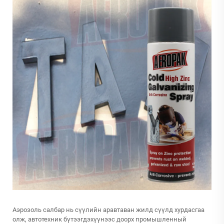
Аэрозоль салбар нь сүүлийн аравтаван жилд сүүлд хурдасгаа
олж, автотехник бүтээгдэхүүнээс доорх промышленный