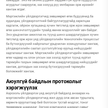
хамардаг. Энэ нь бизнесүүдийн зардамтгүй хууль бүрдүүлэх
асуудлыг саархуулж, зах зэхүүд рүү хялбархан орж ирэхийг
хангаж өгдөг.
Мэргэжлийн үйлдвэрлэгчид зөвшөөрөл өгөх бүдүүвчид ба
худалдаа, үйлдвэрлэлтний байгууллагуудтайд харилцаа
хадгалж, ойрхон хугацаанд хүчин төгсгөлд орж ирэх зөвшөөрөл
өгөх шинэчлэлтүүдийн тухайд өмнөх мэдээллийг авч байдаг.
Энэ урьдчилан ажиллах нь түүнд шинэ шаардлагуудын хүчин
төгсгөлд орж ирэх үед үйлдвэрлэлийн технологийн процессыг
ба бүтээгдхүүний найрлалыг урьдчилан зохицуулахыг хангаж,
үйлдвэрлэлийн саатал үүсгэлгүйгээр хуульд нийцүүдийг
хадгалахыг хангаж. Мэргэжлийн үйлдвэрлэгчдийн зөвшөөрөл
өгөх чадвар нь олон улсын зах зээлд хүртэл түүнд хүртэл
тархмуйн газрын зөвшөөрөл өгөх шаардлагуудад нийцүүдийг
хангаж, дотоодын зах зээлд бүтээгдхүүний тархмуйн
боломжийг хангаж.
Аюулгүй байдлын протоколыг
хэрэгжүүлэх
Аэрозоль үйлдвэрлэх үед аюулгүй байдалд анхаарах нь
мэргэжлийн үйлдвэрлэгчид жил дууд олж авсан туршлага,
хөрөнгө оруулалтаар бий болгосон тусгай мэдлэг, тоног
төхөөрөмж шаарддаг. Эдгээр компаниуд шахмал савыг