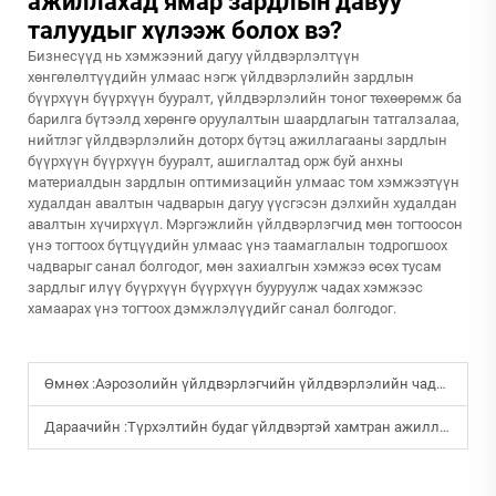
ажиллахад ямар зардлын давуу
талуудыг хүлээж болох вэ?
Бизнесүүд нь хэмжээний дагуу үйлдвэрлэлтүүн
хөнгөлөлтүүдийн улмаас нэгж үйлдвэрлэлийн зардлын
бүүрхүүн бүүрхүүн бууралт, үйлдвэрлэлийн тоног төхөөрөмж ба
барилга бүтээлд хөрөнгө оруулалтын шаардлагын татгалзалаа,
нийтлэг үйлдвэрлэлийн доторх бүтэц ажиллагааны зардлын
бүүрхүүн бүүрхүүн бууралт, ашиглалтад орж буй анхны
материалдын зардлын оптимизацийн улмаас том хэмжээтүүн
худалдан авалтын чадварын дагуу үүсгэсэн дэлхийн худалдан
авалтын хүчирхүүл. Мэргэжлийн үйлдвэрлэгчид мөн тогтоосон
үнэ тогтоох бүтцүүдийн улмаас үнэ таамаглалын тодрогшоох
чадварыг санал болгодог, мөн захиалгын хэмжээ өсөх тусам
зардлыг илүү бүүрхүүн бүүрхүүн бууруулж чадах хэмжээс
хамаарах үнэ тогтоох дэмжлэлүүдийг санал болгодог.
Өмнөх :
Аэрозолийн үйлдвэрлэгчийн үйлдвэрлэлийн чадавхийг хэрхэн үнэлэх вэ?
Дараачийн :
Түрхэлтийн будаг үйлдвэртэй хамтран ажиллах үед анхаарах гол зүйлс юу вэ?