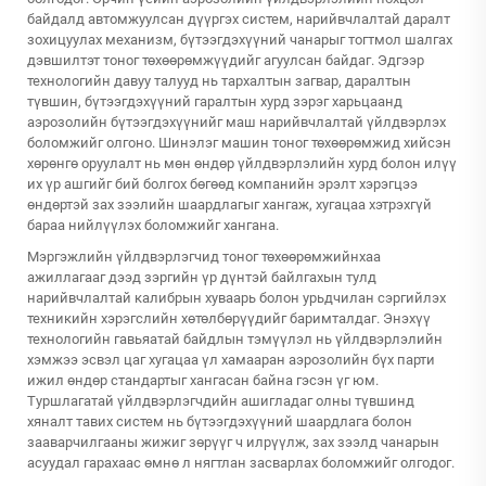
байдалд автомжуулсан дүүргэх систем, нарийвчлалтай даралт
зохицуулах механизм, бүтээгдэхүүний чанарыг тогтмол шалгах
дэвшилтэт тоног төхөөрөмжүүдийг агуулсан байдаг. Эдгээр
технологийн давуу талууд нь тархалтын загвар, даралтын
түвшин, бүтээгдэхүүний гаралтын хурд зэрэг харьцаанд
аэрозолийн бүтээгдэхүүнийг маш нарийвчлалтай үйлдвэрлэх
боломжийг олгоно. Шинэлэг машин тоног төхөөрөмжид хийсэн
хөрөнгө оруулалт нь мөн өндөр үйлдвэрлэлийн хурд болон илүү
их үр ашгийг бий болгох бөгөөд компанийн эрэлт хэрэгцээ
өндөртэй зах зээлийн шаардлагыг хангаж, хугацаа хэтрэхгүй
бараа нийлүүлэх боломжийг хангана.
Мэргэжлийн үйлдвэрлэгчид тоног төхөөрөмжийнхаа
ажиллагааг дээд зэргийн үр дүнтэй байлгахын тулд
нарийвчлалтай калибрын хуваарь болон урьдчилан сэргийлэх
техникийн хэрэгслийн хөтөлбөрүүдийг баримталдаг. Энэхүү
технологийн гавьяатай байдлын тэмүүлэл нь үйлдвэрлэлийн
хэмжээ эсвэл цаг хугацаа үл хамааран аэрозолийн бүх парти
ижил өндөр стандартыг хангасан байна гэсэн үг юм.
Туршлагатай үйлдвэрлэгчдийн ашигладаг олны түвшинд
хяналт тавих систем нь бүтээгдэхүүний шаардлага болон
зааварчилгааны жижиг зөрүүг ч илрүүлж, зах зээлд чанарын
асуудал гарахаас өмнө л нягтлан засварлах боломжийг олгодог.