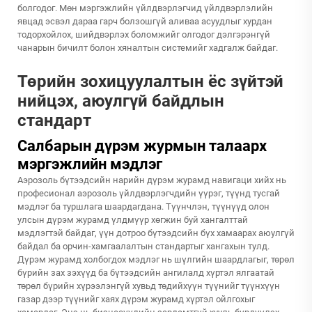
болгодог. Мөн мэргэжлийн үйлдвэрлэгчид үйлдвэрлэлийн
явцад эсвэл дараа гарч болзошгүй аливаа асуудлыг хурдан
тодорхойлох, шийдвэрлэх боломжийг олгодог дэлгэрэнгүй
чанарын бичилт болон хяналтын системийг хадгалж байдаг.
Төрийн зохицуулалтын ёс зүйтэй
нийцэх, аюулгүй байдлын
стандарт
Салбарын дүрэм журмын талаарх
мэргэжлийн мэдлэг
Аэрозоль бүтээдсийн нарийн дүрэм журамд навигаци хийх нь
професионал аэрозоль үйлдвэрлэгчдийн үүрэг, түүнд тусгай
мэдлэг ба туршлага шаардагдана. Түүнчлэн, түүнүүд олон
улсын дүрэм журамд үлдмүүр хөгжин буй хангалттай
мэдлэгтэй байдаг, үүн дотроо бүтээдсийн бүх хамаарах аюулгүй
байдал ба орчин-хамгаалалтын стандартыг хангахын тулд.
Дүрэм журамд холбогдох мэдлэг нь шүлгийн шаардлагыг, төрөл
бүрийн зах зэхүүд ба бүтээдсийн ангилалд хүртэл ялгаатай
төрөл бүрийн хүрээлэнгүй хувьд төдийхүүн түүнийг түүнхүүн
газар дээр түүнийг хаях дүрэм журамд хүртэл ойлгохыг