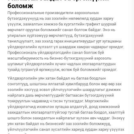
боломж
Профессиональные производители аэрозольных
бүтээгдэхүүнүүд нь зах зээлийн нөлөөлөлд хурдан хариу
үзүүлж, захиалгын хэмжээ ба хүргэлтийн графикт шуурхай
өөрчлөлт оруулах боломжийг санал болгож байдаг. Энэ нь
улиралын хүртээмүүр өөрчлөлтүүд, бүтээгдэхүүний
танилцуулалт, зах зээлд гарах инициативуудыг урт хугацааны
үйлдвэрлэлийн хүлээлт үл шаардаж хамрах чадварыг орхидог.
Профессиональ үйлдвэрлэгсдийн санал болгож буй
масштабируемость нь бизнес-бүтээгдэхүүний аэрозоль
шугамыг үйлдвэрлэлийн хүчин чадлын хязгаарлалтуудын
тухайд гутрангүй өргөжүүлж, өсгөж буй боломжийг орхидог.
Үйлдвэрлэлийн уян хатан байдал нь баглаа боодлын
сонголтууд, шошгоны ялгаатай хувилбарууд болон өөр өөр зах
зээлийн хэсгүүд эсвэл үйлчлүүлэгчийн шаардлагыг дэмжих
найрлага дахь өөрчлөлтүүдийг багтаасан бүтээгдэхүүний
тохируулгын чадавхид ч гэсэн түгээгддэг. Мэргэжлийн
үйлдвэрлэгчид ихэвчлэн хугацаа алдалгүй, доод хэмжээний
захидалтын хязгаарлалтгүйгээр тусгай баглаа боодол, хаалтгүй
шошго болон захидалтын найрлагыг хүлээн авч чаддаг. Энэхүү
уян хатан байдал нь бизнесийг зах зээлийн боломжууд,
үйлчлүүлэгчийн санал хүсэлтийн хариуд хурдан хариу үзүүлэх