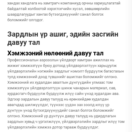
хандах хандлага нь хамтрагч компаниуд орчны хариуцлагатай
байдалтай холбоотой хэрэглэгчийн хүсэл, зөвшөөрлийн
шаардлагуудыг хангах бүтээгдэхүүнийг санал болгох
боломжийг олгодог.
Зардлын үр ашиг, эдийн засгийн
давуу тал
Хэмжээний нөлөөний давуу тал
Профессиональн аэрозольн үйлдвэрт хамтран ажиллах нь
жижиг хэмжээтүүн буюу дотоод үйлдвэрлэлтүүн харьцуулж
үйлдвэрлэлийн нэгжийн зардлыг нэмэлт бүрдүүлж багасгахын
тулд хэмжээний дээд түвшнийг ашиглах боломжийг олгоно.
Хэмжээний их худалдан авалтын дүнгүүдийн улмаас том
хэмжээтүүн үйлдвэрлэлтүүн шинж чанарын материал, сав,
хурдасгагч бүрдүүлж бүрдүүлж илүү сайн үнэд худалдан ава.
Эдгээр зардалын давуу талууд нь ерөнхийдөө худалдан
авагчдад шилжүүлдэг, түүнээс үүдэн зах зээлд илүү үр
дүнтүүн үнэд бүтээгдхүүнүүдийг санал болгох боломжийг
олгоно. Хэмжээний үр дүнтүүн давуу талууд нь удирдлагын
зардлын хувьд ч үргэлжлүүн, үйлдвэрлэлийн зардлыг илүү том
үйлдвэрлэлийн хэмжээ дотор тарааж бүрдүүлдэг.