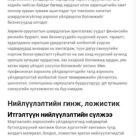
хэдийн хийсэн байдаг бөгөөд зардлыг олон харилцагчийн хамт
олноор хуваан хувааж ашигладаг тул томоохон капитал
шаардлагагүйгээр аэрозол үйлдвэрлэх боломжийг
бизнесүүдэд олгодог.
Хөрөнгө оруулалтын шаардлагын арилгалаас үүдшт финансийн
рискийн бууралт, мөн бизнесүүдийн нүүрсний хүчил, тараалт,
худалдааны харилцаа удирдлагатай холбоотой үндсэн
чадваруудад анхаарах нь хангагдаж, түүн дагуу санхүүгийн
нэрлэж болох хувьсгалт гүйцэтгэл нь зах зээд нүүрсний хүчилд
оролцох хугацааг хурдасгаж, зах зээдний боломжид хурдан, уян
хатан хариу үйлдэл үзүүлэх боломжийг олгоно. Мөн
професионал аэрозоль үйлдвэрлэгчдийн талд аэрозоль
үйлдвэрлэлтэй холбоотой тоног төхөөрөмжийн үйлчилгээ,
шинэчлэл, солилцооны хариуцлага бүрдүүлдүүр, урт хугацааны
санхүүгийн хүлээмжлэл нь бүр намдаж.
Нийлүүлэлтийн гинж, ложистик
Итгэлтүүн нийлүүлэлтийн сүлжээ
Мэргэжлийн аэрозолийн үйлдвэрлэгчид найдвартай
бүтээгдэхүүний хангамж болон хүргэлтийг хангахын тулд
анхдагч материал, боодол, ложистик эрхлэх нийлүүлэгчидтэй