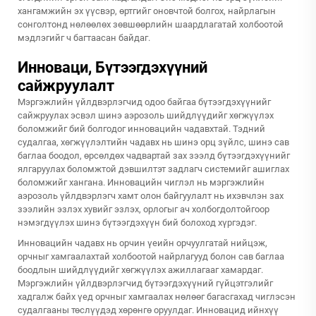
хангамжийн эх үүсвэр, өртгийг оновчтой болгох, найрлагын
сонголтонд нөлөөлөх зөвшөөрлийн шаардлагатай холбоотой
мэдлэгийг ч багтаасан байдаг.
Инноваци, Бүтээгдэхүүний
сайжруулалт
Мэргэжлийн үйлдвэрлэгчид одоо байгаа бүтээгдэхүүнийг
сайжруулах эсвэл шинэ аэрозоль шийдлүүдийг хөгжүүлэх
боломжийг бий болгодог инновацийн чадавхтай. Тэдний
судалгаа, хөгжүүлэлтийн чадавх нь шинэ орц зүйлс, шинэ сав
баглаа боодол, өрсөлдөх чадвартай зах зээлд бүтээгдэхүүнийг
ялгаруулах боломжтой дэвшилтэт задлагч системийг ашиглах
боломжийг хангана. Инновацийн чиглэл нь
мэргэжлийн
аэрозоль үйлдвэрлэгч
хамт олон байгуулалт нь ихэвчлэн зах
зээлийн эзлэх хувийг эзлэх, орлогыг ач холбогдолтойгоор
нэмэгдүүлэх шинэ бүтээгдэхүүн бий болоход хүргэдэг.
Инновацийн чадавх нь орчин үеийн орчуулгатай нийцэж,
орчныг хамгаалахтай холбоотой найрлагууд болон сав баглаа
боодлын шийдлүүдийг хөгжүүлэх ажиллагааг хамардаг.
Мэргэжлийн үйлдвэрлэгчид бүтээгдэхүүний гүйцэтгэлийг
хадгалж байх үед орчныг хамгаалах нөлөөг багасгахад чиглэсэн
судалгааны төслүүдэд хөрөнгө оруулдаг. Инновацид ийнхүү