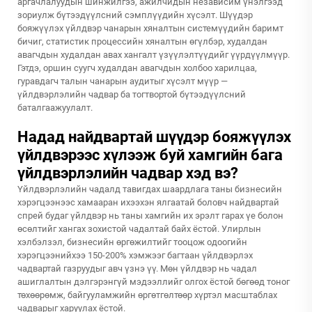
аргачлалуудын шинжилгээ, ажилчидын независим үнэлгээд
зориулж бүтээдүүлсний сэмплүүдийн хүсэлт. Шүүдэр
бояжүүлэх үйлдвэр чанарын хяналтын системүүдийн баримт
бичиг, статистик процессийн хяналтын өгүлбэр, худалдан
авагчдын худалдан авах хангалт үзүүлэлтүүдийг үүрдүүлмүүр.
Гэтдэ, оршин суугч худалдан авагчдын холбоо харилцаа,
гуравдагч талын чанарын аудитыг хүсэлт мүүр —
үйлдвэрлэлийн чадвар ба тогтвортой бүтээдүүлсний
баталгаажуулалт.
Надад найдвартай шүүдэр бояжүүлэх
үйлдвэрээс хүлээж буй хамгийн бага
үйлдвэрлэлийн чадвар хэд вэ?
Үйлдвэрлэлийн чадалд тавигдах шаардлага таны бизнесийн
хэрэгцээнээс хамааран ихээхэн ялгаатай боловч найдвартай
спрей будаг үйлдвэр нь таны хамгийн их эрэлт гарах үе болон
өсөлтийг хангах зохистой чадалтай байх ёстой. Улирлын
хэлбэлзэл, бизнесийн өргөжилтийг тооцож одоогийн
хэрэгцээнийхээ 150-200% хэмжээг багтаан үйлдвэрлэх
чадвартай газруудыг авч үзнэ үү. Мөн үйлдвэр нь чадал
ашиглалтын дэлгэрэнгүй мэдээллийг олгох ёстой бөгөөд тоног
төхөөрөмж, байгууламжийн өргөтгөлтөөр хүртэл масштаблах
чадварыг харуулах ёстой.