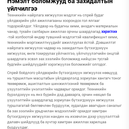
Нэмэлт боломжууд ба захидалтын
үйлчилгээ
Техникийн найрлага хөгжүүлэх мэдлэг нь спрей будаг
үйлдвэрийн үйл ажиллагааны хоорондох гол ялгааг
тодорхойлдог. Үйлдвэр нь будагны хими, анхдагч материалын
чанар, тухайн салбарын ажиллах орчны шаардлагад
хэрэглээ
-той холбоотой өндөр түвшний мэдлэгтэй квалификшнт хими,
техникийн мэргэжилтнүүдийг ажиллуулах ёстой. Дэвшилтэт
найрлага хөгжүүлэх чадвар нь захидалтын бүтээгдэхүүн
хөгжүүлэх, өнгө тохируулах үйлчилгээ, үйлчлүүлэгчийн онцгой
шаардлага эсвэл зах зээлийн боломжид нийцсэн тусгай
будгийн шийдлүүдийг хэрэгжүүлэх боломжийг олгодог.
Спрей боёдлого үйлдвэрийн бүтээгдэхүүн хөгжүүлэх нөөцүүд
нь туршилтын масштабын үйлдвэрлэлд зориулан хангагч тоног
төхөөрөмж, ашиглалтын шинжилгээний төхөөрөмж ба
үзүүлэлтийн үнэлэлтийн чадварыг орхидог. Техникийн
бүрэлдэхүүн нь янз бүрийн дэд давхарга, орчин нөхцөл ба
үзүүлэлтийн шаардлагад зориулан бүтээгдэхүүн хөгжүүлэх
туршлагатай бөлгөвчлөн бүрдүүлж, худалдан авагчдын саналыг
ба зах зээлийн урьдчилан мэдээллийг орхидог хамтран
бүтээгдэхүүн хөгжүүлэх нандин нь ихэвчлэн дээр үзүүлэлттэй
далавч шийдлүүд ба хүчтэр хамтран ажиллах харилцаа
бүрдүүлдөг.