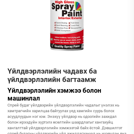
Үйлдвэрлэлийн чадавх ба
үйлдвэрлэлийн багтаамж
Үйлдвэрлэлийн хэмжээ болон
машинлал
Спрей будаг үйлдвэрийн үйлдвэрлэлийн чадалыг үнэлэх нь
хамтрагчийн харилцаа байгуулах үед хамгийн суурь болох
асуудлуудын нэг юм. Энэхүү үйлдвэр нь одоогийн захидал
болон ирээдүйн хүртэлх өсөлтийн шаардлагыг хангахуйц
хангалттай үйлдвэрлэлийн хэмжээтэй байх ёстой. Дэвшилтэт
спрей будагны үйлдвэрийн үйл ажиллагаанууд нь ихэвчлэн янз