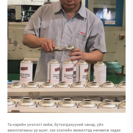
Та нарийн үнэлэлт хийж, бүтээгдэхүүний чанар, үйл
ажиллагааны үр ашиг, зах зээлийн амжилтад нөлөөлж чадах