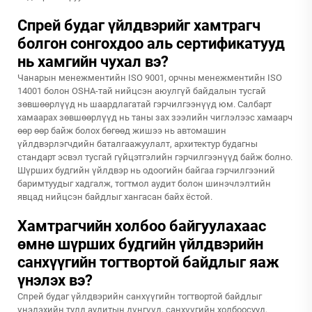
Спрей будаг үйлдвэрийг хамтрагч
болгон сонгохдоо аль сертификатууд
нь хамгийн чухал вэ?
Чанарын менежментийн ISO 9001, орчны менежментийн ISO
14001 болон OSHA-тай нийцсэн аюулгүй байдалын тусгай
зөвшөөрлүүд нь шаардлагатай гэрчилгээнүүд юм. Салбарт
хамаарах зөвшөөрлүүд нь таны зах зээлийн чиглэлээс хамаарч
өөр өөр байж болох бөгөөд жишээ нь автомашин
үйлдвэрлэгчдийн баталгаажуулалт, архитектур будагны
стандарт эсвэл тусгай гүйцэтгэлийн гэрчилгээнүүд байж болно.
Шүрших будгийн үйлдвэр нь одоогийн байгаа гэрчилгээний
баримтуудыг хадгалж, тогтмол аудит болон шинэчлэлтийн
явцад нийцсэн байдлыг хангасан байх ёстой.
Хамтрагчийн холбоо байгуулахаас
өмнө шүрших будгийн үйлдвэрийн
санхүүгийн тогтвортой байдлыг яаж
үнэлэх вэ?
Спрей будаг үйлдвэрийн санхүүгийн тогтвортой байдлыг
үнэлэхийн тулд аудитын дүнгүүд, санхүүгийн холбоосууд,