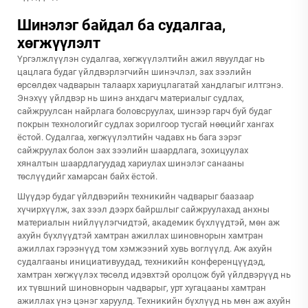
Шинэлэг байдал ба судалгаа,
хөгжүүлэлт
Үргэлжлүүлэн судалгаа, хөгжүүлэлтийн ажил явуулдаг нь
цацлага будаг үйлдвэрлэгчийн шинэчлэл, зах зээлийн
өрсөлдөх чадварын талаарх хариуцлагатай хандлагыг илтгэнэ.
Энэхүү үйлдвэр нь шинэ анхдагч материалыг судлах,
сайжруулсан найрлага боловсруулах, шинээр гарч буй будаг
покрын технологийг судлах зорилгоор тусгай нөөцийг хангах
ёстой. Судалгаа, хөгжүүлэлтийн чадавх нь бага зэрэг
сайжруулах болон зах зээлийн шаардлага, зохицуулах
хяналтын шаардлагуудад хариулах шинэлэг санааны
төслүүдийг хамарсан байх ёстой.
Шүүдэр будаг үйлдвэрийн техникийн чадварыг баазаар
хүчирхүүлж, зах зээл дээрх байршлыг сайжруулахад анхны
материалын нийлүүлэгчидтэй, академик бүхлүүдтэй, мөн аж
ахуйн бүхлүүдтэй хамтран ажиллах шиновнорын хамтран
ажиллах гэрээнүүд том хэмжээний хувь воглүүлд. Аж ахуйн
судалгааны инициативуудад, техникийн конференцүүдэд,
хамтран хөгжүүлэх төсөлд идэвхтэй оролцож буй үйлдвэрүүд нь
их түвшний шиновнорын чадварыг, урт хугацааны хамтран
ажиллах үнэ цэнэг харуулд. Техникийн бүхлүүд нь мөн аж ахуйн