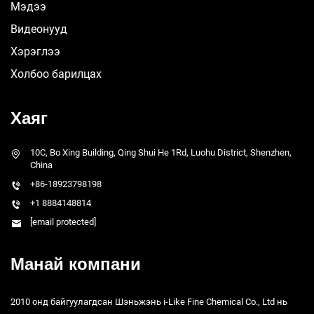
Мэдээ
Видеонууд
Хэрэглээ
Холбоо барилцах
Хаяг
10C, Bo Xing Building, Qing Shui He 1Rd, Luohu District, Shenzhen,
China
+86-18923798198
+1 8884148814
[email protected]
Манай компани
2010 онд байгуулагдсан Шэньжэнь i-Like Fine Chemical Co., Ltd нь