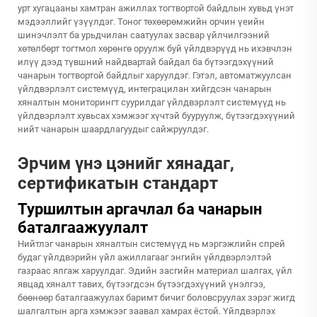
урт хугацааны хамтран ажиллах тогтвортой байдлын хувьд үнэт
мэдээллийг үзүүлдэг. Тоног төхөөрөмжийн орчин үеийн
шинэчлэлт ба урьдчилан саатуулах засвар үйлчилгээний
хөтөлбөрт тогтмол хөрөнгө оруулж буй үйлдвэрүүд нь ихэвчлэн
илүү дээд түвшний найдвартай байдал ба бүтээгдэхүүний
чанарын тогтвортой байдлыг харуулдэг. Гэтэл, автоматжуулсан
үйлдвэрлэлт системүүд, интеграцилан хийгдсэн чанарын
хяналтын мониторингт суурилдаг үйлдвэрлэлт системүүд нь
үйлдвэрлэлт хувьсах хэмжээг хүчтэй бууруулж, бүтээгдэхүүний
нийт чанарын шаардлагуудыг сайжруулдэг.
Эрчим үнэ цэнийг хянадаг,
сертификатын стандарт
Туршилтын аргачлал ба чанарын
баталгаажуулалт
Нийтлэг чанарын хяналтын системүүд нь мэргэжлийн спрей
будаг үйлдвэрийн үйл ажиллагааг энгийн үйлдвэрлэлтэй
газраас ялгаж харуулдаг. Эдийн засгийн материал шалгах, үйл
явцад хяналт тавих, бүтээгдсэн бүтээгдэхүүний үнэлгээ,
бөөнөөр баталгаажуулах баримт бичиг боловсруулах зэрэг жигд
шалгалтын арга хэмжээг заавал хамрах ёстой. Үйлдвэрлэх