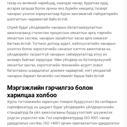
газар нь өнгөний нарийцад, наалдах чанар, будагнах хурд,
асгарах хугацаа болон орчны янз бүрийн нөхцөлд тэсвэрт
чанарыг үнэлэх зориулалтаар бүрэн хангамжтай лабораторийн
шалгалтын чадавхитай байх ёстой.
Спрей будаг үйлдвэрийн чанарын баталгаажуулалтын
ажиллагаанд статистик процессын хяналтын арга, партийн
хяналтын систем, чанарын хазайлтыг засах арга хэмжээг
багтаах ёстой. Тогтмол дотоод аудит, нийлүүлэгчийн чанарын
үнэлгээ болон хэрэглэгчийн саналыг нэгтгэх ажиллагаа нь
үйлдвэрийн тасралтгүй чанарын сайжруулалтад илүү их
анхаарч байгааг харуулдаг. Мөн үйлдвэр нь бүтээгдэхүүний
хяналтыг хангах, хэрэглэгчийн техникийн асуулт эсвэл
баталгааны шаардлагыг дэмжих чадвартай, нягт уялдаатай
чанарын баримт бичигийн системийг барьж байх ёстой.
Мэргэжлийн гэрчилгээ болон
харилцаа холбоо
Хууль тогтоомжийн харилцан тохирох бүрдүүлэлт ба салбарын
сертификатууд нь цацрагт будаг үйлдвэрийн үйлдвэрлэлийн
стандартууд ба үйл ажиллагааны бүрдүүлэлтийг шүүмжлэх
үндсэн үндэслэл юм. Гол сертификатуудад ISO 9001 чанар
удирдлагын систем, ISO 14001 орчин хамгаалалтын удирдлагын