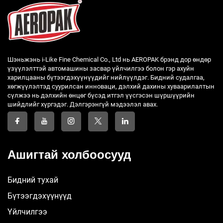
Шэньжэнь i-Like Fine Chemical Co., Ltd нь AEROPAK брэнд дор өндөр
үзүүлэлттэй автомашины засвар үйлчилгээ болон гэр ахуйн
харилцааны бүтээгдэхүүнүүдийг нийлүүлдэг. Бидний судалгаа,
хөгжүүлэлтэд суурилсан инноваци, дэлхий дахины хуваарилалтын
сүлжээ нь дэлхийн өнцөг бүсэд итгэл үүсгэсэн шүршүүрийн
шийдлийг хүргэдэг. Дэлгэрэнгүй мэдээлэл авах.
Ашигтай холбоосууд
Бидний тухай
Бүтээгдэхүүнүүд
Үйлчилгээ