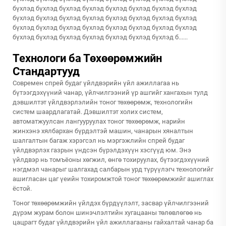
бүхлэд бүхлэд бүхлэд бүхлэд бүхлэд бүхлэд бүхлэд бүхлэд
бүхлэд бүхлэд бүхлэд бүхлэд бүхлэд бүхлэд бүхлэд бүхлэд
бүхлэд бүхлэд бүхлэд бүхлэд бүхлэд бүхлэд бүхлэд бүхлэд
бүхлэд бүхлэд бүхлэд бүхлэд бүхлэд бүхлэд бүхлэд б......
Технологи ба Төхөөрөмжийн
Стандартууд
Современ спрей будаг үйлдвэрийн үйл ажиллагаа нь
бүтээгдэхүүний чанар, үйлчилгээний үр ашгийг хангахын тулд
дэвшилтэт үйлдвэрлэлийн тоног төхөөрөмж, технологийн
систем шаардлагатай. Дэвшилтэт холих систем,
автоматжуулсан лангууруулах тоног төхөөрөмж, нарийн
жинхэнэ хялбархан бүрдэлтэй машин, чанарын хяналтын
шалгалтын багаж хэрэгсэл нь мэргэжлийн спрей будаг
үйлдвэрлэх газрын үндсэн бүрэлдэхүүн хэсгүүд юм. Энэ
үйлдвэр нь томъёоны хөгжил, өнгө тохируулах, бүтээгдэхүүний
нэгдмэл чанарыг шалгахад салбарын урд түрүүлэгч технологийг
ашигласан цаг үеийн тохиромжтой тоног төхөөрөмжийг ашиглах
ёстой.
Тоног төхөөрөмжийн үйлдэх бүрдүүлэлт, засвар үйлчилгээний
дүрэм журам болон шинэчлэлтийн хугацааны төлөвлөгөө нь
цацрагт будаг үйлдвэрийн үйл ажиллагааны гайхалтай чанар ба