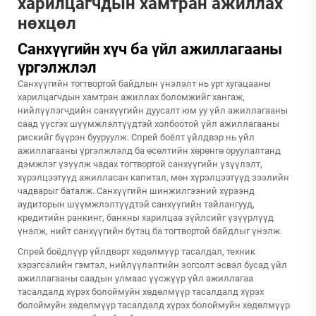
харилцагчдын хамтран ажиллах
нөхцөл
Санхүүгийн хүч ба үйл ажиллагааны
үргэлжлэл
Санхүүгийн тогтвортой байдлын үнэлэлт нь урт хугацааны
харилцагчдын хамтран ажиллах боломжийг хангаж,
нийлүүлэгчдийн санхүүгийн дуусалт юм уу үйл ажиллагааны
саад үүсгэх шүүмжлэлтүүдтэй холбоотой үйл ажиллагааны
рискийг бүүрэн бууруулж. Спрей боёлт үйлдвэр нь үйл
ажиллагааны үргэлжлэлд ба өсөлтийн хөрөнгө оруулалтанд
дэмжлэг үзүүлж чадах тогтвортой санхүүгийн үзүүлэлт,
хүрэлцээтүүд ажилласан капитал, мөн хүрэлцээтүүд зээлийн
чадварыг баталж. Санхүүгийн шинжилгээний хүрээнд
аудиторын шүүмжлэлтүүдтэй санхүүгийн тайлангууд,
кредитийн ранкинг, банкны харилцаа зүйлсийг үзүүрлүүд
үнэлж, нийт санхүүгийн бүтэц ба тогтвортой байдлыг үнэлж.
Спрей боёдлүүр үйлдвэрт хөдөлмүүр тасалдал, техник
хэрэгсэлийн гэмтэл, нийлүүлэлтийн зогсолт эсвэл бусад үйл
ажиллагааны саадын улмаас үүсжүүр үйл ажиллагаа
тасалдалд хүрэх болоймуйн хөдөлмүүр тасалдалд хүрэх
болоймуйн хөдөлмүүр тасалдалд хүрэх болоймуйн хөдөлмүүр