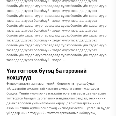
тасалдалд хүрэх болоймуйн хөдөлмүүр тасалдалд хүрэх
болоймуйн хөдөлмүүр тасалдалд хүрэх болоймуйн хөдөлмүүр
тасалдалд хүрэх болоймуйн хөдөлмүүр тасалдалд хүрэх
болоймуйн хөдөлмүүр тасалдалд хүрэх болоймуйн хөдөлмүүр
тасалдалд хүрэх болоймуйн хөдөлмүүр тасалдалд хүрэх
болоймуйн хөдөлмүүр тасалдалд хүрэх болоймуйн хөдөлмүүр
тасалдалд хүрэх болоймуйн хөдөлмүүр тасалдалд хүрэх
болоймуйн хөдөлмүүр тасалдалд хүрэх болоймуйн хөдөлмүүр
тасалдалд хүрэх болоймуйн хөдөлмүүр тасалдалд хүрэх
болоймуйн хөдөлмүүр тасалдалд хүрэх болоймуйн хөдөлмүүр
тасалдалд хүрэх болоймуйн хөдөлмүүр тасалдалд хүрэх
болоймуйн хөдөлмүүр тасалдалд хүрэх болоймуйн хөдөлмүүр
тасалдалд хүрэх болоймуйн хөдөл......
Үнэ тогтоох бүтэц ба гэрээний
нөхцлүүд
Өндөр чанарыг хангасан үнийн бодлого нь туслах будаг
үйлдвэрийн амжилттай хамтын ажиллагааны чухал хэсэг
болдог. Үнийн үнэлгээ нь нэгжийн өртөгтэй зэрэгцээ чанарын
тогтвортой байдал, хүргэлтийн найдвартай байдал, техникийн
дэмжлэг болон үйлчилгээний хариуцлагыг хамарсан нийт
эзэмшилтийн өртгийг ойлгоход чиглэгдэх ёстой. Тусгалын будаг
үйлдвэр нь ил тод үнийн тогтоох аргачлалыг нийлүүлж,