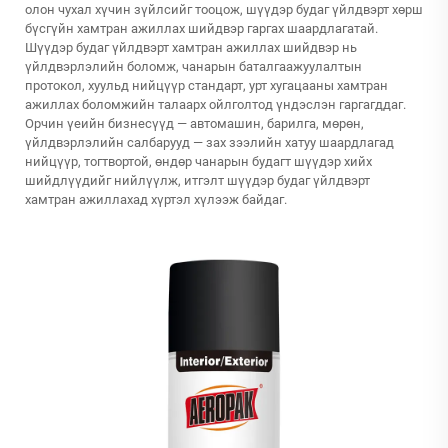
олон чухал хүчин зүйлсийг тооцож, шүүдэр будаг үйлдвэрт хөрш
бүсгүйн хамтран ажиллах шийдвэр гаргах шаардлагатай.
Шүүдэр будаг үйлдвэрт хамтран ажиллах шийдвэр нь
үйлдвэрлэлийн боломж, чанарын баталгаажуулалтын
протокол, хуульд нийцүүр стандарт, урт хугацааны хамтран
ажиллах боломжийн талаарх ойлголтод үндэслэн гаргагддаг.
Орчин үеийн бизнесүүд — автомашин, барилга, мөрөн,
үйлдвэрлэлийн салбарууд — зах зээлийн хатуу шаардлагад
нийцүүр, тогтвортой, өндөр чанарын будагт шүүдэр хийх
шийдлүүдийг нийлүүлж, итгэлт шүүдэр будаг үйлдвэрт
хамтран ажиллахад хүртэл хүлээж байдаг.