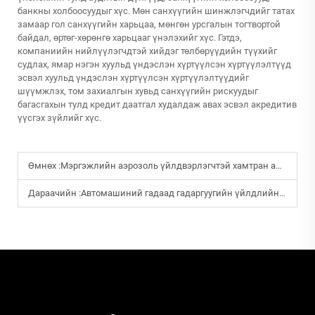
банкны холбоосуудыг хүс. Мөн санхүүгийн шинжлэгчдийг татах
замаар гол санхүүгийн харьцаа, мөнгөн урсгалын тогтвортой
байдал, өртөг-хөрөнгө харьцааг үнэлэхийг хүс. Гэтдэ,
компаниийн нийлүүлэгчдтэй хийдэг төлбөрүүдийн түүхийг
судлах, ямар нэгэн хуульд үндэслэн хүртүүлсэн хүртүүлэлтүүд
эсвэл хуульд үндэслэн хүртүүлсэн хүртүүлэлтүүдийг
шүүмжлэх, том захиалгын хувьд санхүүгийн рискуудыг
багасгахын тулд кредит даатгал худалдаж авах эсвэл акредитив
үүсгэх зүйлийг хүс.
Өмнөх :
Мэргэжлийн аэрозоль үйлдвэрлэгчтэй хамтран ажиллах ямар давуу талтай вэ?
Дараачийн :
Автомашиний гадаад гадаргуугийн үйлдлийн хугацааг уртасгахад автомашиний хүртээмүүр бүтээдүүд яаж туслах вэ?