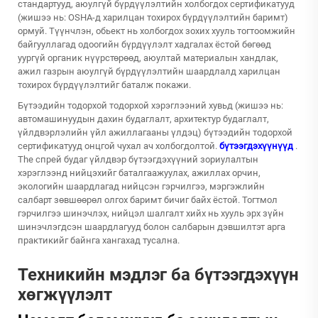
стандартууд, аюулгүй бүрдүүлэлтийн холбогдох сертификатууд
(жишээ нь: OSHA-д харилцан тохирох бүрдүүлэлтийн баримт)
ормуй. Түүнчлэн, обьект нь холбогдох зохих хууль тогтоомжийн
байгууллагад одоогийн бүрдүүлэлт хадгалах ёстой бөгөөд
уургүй органик нүүрстөрөөд, аюултай материалын хандлак,
ажил газрын аюулгүй бүрдүүлэлтийн шаардлалд харилцан
тохирох бүрдүүлэлтийг баталж покажи.
Бүтээдийн тодорхой тодорхой хэрэглээний хувьд (жишээ нь:
автомашинуудын дахин будаглалт, архитектур будаглалт,
үйлдвэрлэлийн үйл ажиллагааны үлдэц) бүтээдийн тодорхой
сертификатууд онцгой чухал ач холбогдолтой.
бүтээгдэхүүнүүд
.
The
спрей будаг үйлдвэр
бүтээгдэхүүний зориулалтын
хэрэглээнд нийцэхийг баталгаажуулах, ажиллах орчин,
экологийн шаардлагад нийцсэн гэрчилгээ, мэргэжлийн
салбарт зөвшөөрөл олгох баримт бичиг байх ёстой. Тогтмол
гэрчилгээ шинэчлэх, нийцэл шалгалт хийх нь хууль эрх зүйн
шинэчлэгдсэн шаардлагууд болон салбарын дэвшилтэт арга
практикийг байнга хангахад тусална.
Техникийн мэдлэг ба бүтээгдэхүүн
хөгжүүлэлт