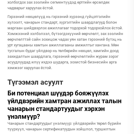
холбогдох зах зээлийн сегментүүдэд өртгийн өрсөлдөх
чадварыг харуулах ёстой.
Гэрээний нөхцөлүүд нь гэрээний хүрээнд гүйцэтгэлийн
хүлээлт, чанарын стандарт, хүргэлтийн шаардлагууд болон
маргаан шийдвэрлэх ажиллагааг тодорхой тодорхойлох ёстой.
Хэмжээний хэлбэлзэл, бүтээгдэхүүний өөрчлөлт, зах зээлийн
өөрчлөлттэй сайн зохицож чадах уян хатан гэрээний бүтэц нь
урт хугацааны хамтын ажиллагааны амжилтыг хангана. Мөн
тусгалын будаг үйлдвэр нь төлбөрийн нөхцөл, хамгийн доод
захидалтын шаардлага, гэрээний өөрчлөлтийн журам зэрэг
асуудлуудад илүү ихдээ шударга, зохистой бизнесийн арга
хэмжээг харуулах ёстой.
Түгээмэл асуулт
Би потенциал шүүдэр бояжүүлэх
үйлдвэрийн хамтран ажиллах талын
чанарын стандартуудыг хэрхэн
үнэлмүүр?
Чанарын стандартуудыг үнэлмүүр: үйлдвэрийн төрөл бүрийн
түүрхүүл, чанарын сертификатуудын хойшлол, туршилтын