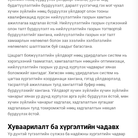
будагтүүлэлтийн бүрдүүлэлт, даралт үүсгэгчид гэх мэт чухал
хүчин зүйлийн нөөц бүрдүүлэх үйлдвэрт олон тооны
квалификацид хүрсэн нийлүүлэлтийн газрын хамтын
ажиллагаа хадгалах ёстой. Нийлүүлэлтийн газрын сүлжээний
олон талт бүрдүүлэлт нь нийлүүлэлтийн газрын тогтвортой
бүрдүүлэлтийг хангана, нийлүүлэлтийн газрын нэг талт
хамаарлын нөлөөлөл болон зах зээлийн хэлбэлзлийн
нөлөөлөлс шалтгаалж буй саадыг багасгана.
Цацрагт бояжүүлэлтийн үйлдвэрт нөөц удирдлагын систем нь
хэрэгцээний таамаглал, хамгаалалтын нөөцийн оптимизаци,
нийлүүлэлтийн газрын үр дүнд хүртүлэх чадварыг хянах
боломжийг хангадаг. Хөгжсөн нөөц удирдлагын систем нь
цагтаа хүргэлтийн координаци хангана, гэтэд үйлдвэрлэлд
тасралтгүй ажиллахын тулд хангалттай буфер нөөц
бүрдүүлэхийг хангана. Үйлдвэрт хүчин зүйлийн хүчин зүйлийн
чанарыг хянах үр дүнд хүртүлэх арга зүйс бүрдүүлэх ёстой, мөн
хүчин зүйлийн чанарыг хадгалах, хадгалалтын хугацааг
хадгалахын тулд тохиромжтой нөөц хадгалалтын нөхцөл
бүрдүүлэх ёстой.
Хуваарилалт ба хүргэлтийн чадавх
Үр дүнтэй түгээлтийн сүлжээ ба надёжны хүргэлтийн чадвар