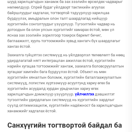
шууд харилцагчдын ханамж ба зах зээлийн өрсөлдөх чадварыг
нөлөөлдүүр. Спрей будаг үйлдвэрт тактикийн агуулах
байршлуудыг хадгалах, тогтвортой тэдүүрлүүр харилцаа
бүрдүүлэх, амьдралын олон талт шаардлагад нийцүүр
хүргэлтийн сонголтуудыг үзүүрлүүр. Түгээлтийн чадвар нь
дотоодын ба олон улсын хүргэлтийг хамарах ёстой, мөн үл
яснаа зах зээлийн зорилгоор тохирох баримт бичиг,
баглаажилт, хууль тогтоомжийн хувьд хангагч бүх шаардлагыг
хангах ёстой.
Захиалга гүйцэтгэх системүүд нь үйлдвэрлэл төлөвлөлт ба нөөц
удирдлагатай нягт интеграцлан ажиллах ёстой, хүргэлтийн
нарийн хугацаа тогтоомжийг хангаж, захиалга боловсруулалтын
хугацааг хамгийн бага бүрдүүлэх ёстой. Объект нь мөн
хүргэлтийн хяналтын боломж, хүргэлтийн баталгаажуулалтын
системүүд, логистик хүртээмүүр асуултунд хариу өгөх ба
хүргэлтийн асуудалд хурдан урьдчилан хариу өгөх
харилцагчдын дэмжлүүр үзүүрлүүр.
үйлчилгээ
дэвшилтэт
түгээлтийн удирдлагын системүүд нь хүргэлтийн зардлыг
сүүлд оптимизацилж, хүргэлтийн надёжност ба харилцагчдын
ханамжийг хадгалах ёстой.
Санхүүгийн тогтвортой байдал ба