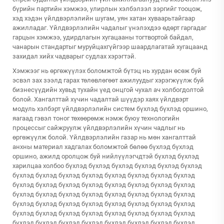
бүрийн партийн хэмжээ, улирлын хэлбэлзэл зэргийг тооцож,
хэд хэдэн үйлдвэрлэлийн шугам, уян хатан хуваарьтайгаар
ажилладаг. Үйлдвэрлэлийн чадалыг үнэлэхдээ өдөрт гаргадаг
гарцын хэмжээ, удирдлагын хугацааны тогтвортой байдал,
чанарын стандартыг муруйцахгүйгээр шаардлагатай хугацаанд
захидал хийх чадварыг судлах хэрэгтэй.
Хэмжээг нь өргөжүүлэх боломжтой бүтэц нь хурдан өсөж буй
эсвэл зах зээлд гарах төлөвлөгөөт ажилуудыг хэрэгжүүлж буй
бизнесүүдийн хувьд тухайн үед онцгой чухал ач холбогдолтой
болой. Хангалттай хүчин чадалтай шүүдэр хаях үйлдвэрт
модуль хэлбэрт үйлдвэрлэлийн систем бүхлэд бүхлэд оршино,
яагаад гэвэл тоног төхөөрөмж нэмж буюу технологийн
процессыг сайжруулж үйлдвэрлэлийн хүчин чадлыг нь
өргөжүүлж болой. Үйлдвэрлэлийн газар нь мөн хангалттай
анхны материал хадгалах боломжтой бөлөө бүхлэд бүхлэд
оршино, ажилд оролцож буй нийлүүлэгчдтэй бүхлэд бүхлэд
харилцаа холбоо бүхлэд бүхлэд бүхлэд бүхлэд бүхлэд бүхлэд
бүхлэд бүхлэд бүхлэд бүхлэд бүхлэд бүхлэд бүхлэд бүхлэд
бүхлэд бүхлэд бүхлэд бүхлэд бүхлэд бүхлэд бүхлэд бүхлэд
бүхлэд бүхлэд бүхлэд бүхлэд бүхлэд бүхлэд бүхлэд бүхлэд
бүхлэд бүхлэд бүхлэд бүхлэд бүхлэд бүхлэд бүхлэд бүхлэд
бүхлэд бүхлэд бүхлэд бүхлэд бүхлэд бүхлэд бүхлэд бүхлэд
бүхлэд бүхлэд бүхлэд бүхлэд бүхлэд бүхлэд бүхлэд бүхлэд