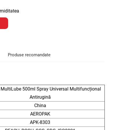
umiditatea
Produse recomandate
ultiLube 500ml Spray Universal Multifuncțional
Antirugină
China
AEROPAK
APK-8303