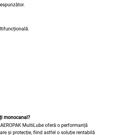
respunzător.
tifuncțională.
ați monocanal?
ții, AEROPAK MultiLube oferă o performanță
 și protecție, fiind astfel o soluție rentabilă