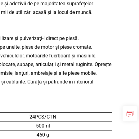
e și adezivii de pe majoritatea suprafețelor.
mii de utilizări acasă și la locul de muncă.
zare și pulverizați-l direct pe piesă.
 pe unelte, piese de motor și piese cromate.
ovehiculelor, motoarele fuerboard și mașinile.
 blocate, supape, articulații și metal ruginite. Oprește
smisie, lanțuri, ambreiaje și alte piese mobile.
i cablurile. Curăță și pătrunde în interiorul
24PCS/CTN
500ml
460 g