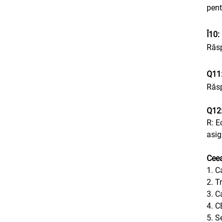
pent
Î10:
Răsp
Q11:
Răsp
Q12:
R: E
asig
Ceea
1. C
2. T
3. C
4. C
5. S