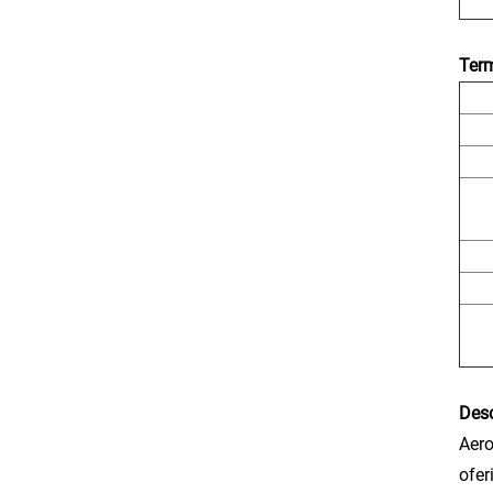
Term
Desc
Aero
ofer