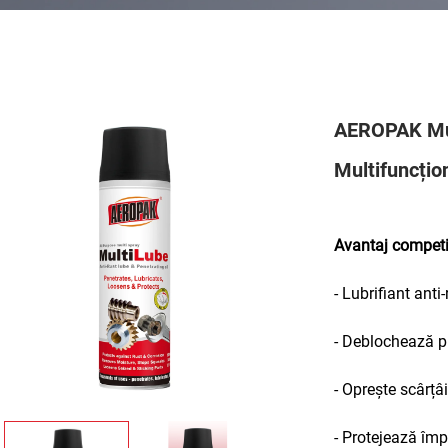
AEROPAK Mul
Multifuncțio
Avantaj competi
- Lubrifiant anti
- Deblochează pi
- Oprește scârțâi
- Protejează împo