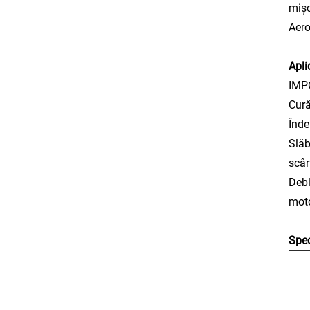
mișc
Aero
Aplic
IMPO
Cură
Înde
Slăb
scâr
Debl
moto
Spec