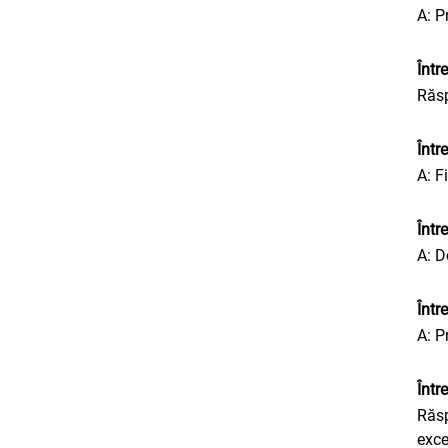
A: P
Într
Răsp
Într
A: F
Într
A: D
Într
A: P
Într
Răsp
exce