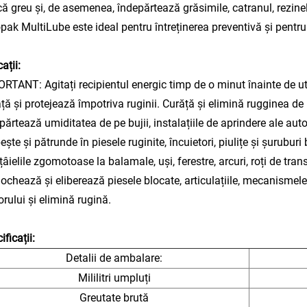
ă greu și, de asemenea, îndepărtează grăsimile, catranul, rezinel
pak MultiLube este ideal pentru întreținerea preventivă și pentru 
ații:
RTANT: Agitați recipientul energic timp de o minut înainte de utili
ță și protejează împotriva ruginii. Curăță și elimină rugginea de
părtează umiditatea de pe bujii, instalațiile de aprindere ale aut
ește și pătrunde în piesele ruginite, încuietori, piulițe și șuruburi
țâielile zgomotoase la balamale, uși, ferestre, arcuri, roți de tran
ochează și eliberează piesele blocate, articulațiile, mecanismele ș
rului și elimină rugină.
ificații:
Detalii de ambalare:
Mililitri umpluți
Greutate brută