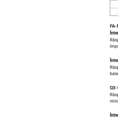
FA
- 
Într
Răsp
împo
Într
Răsp
bala
Q3: 
Răsp
nici
Într