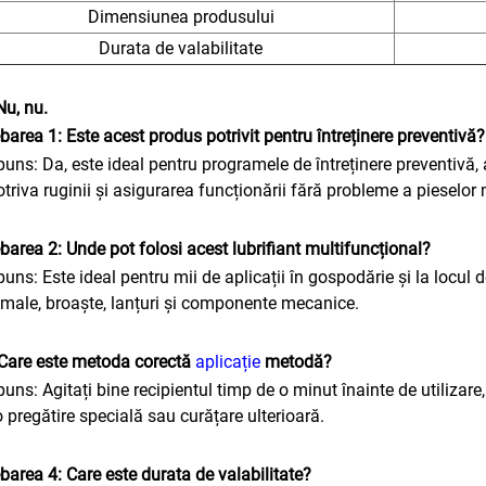
Dimensiunea produsului
Durata de valabilitate
Nu, nu.
ebarea 1: Este acest produs potrivit pentru întreținere preventivă?
uns: Da, este ideal pentru programele de întreținere preventivă
triva ruginii și asigurarea funcționării fără probleme a pieselor 
ebarea 2: Unde pot folosi acest lubrifiant multifuncțional?
uns: Este ideal pentru mii de aplicații în gospodărie și la locul 
male, broaște, lanțuri și componente mecanice.
Care este metoda corectă
aplicație
metodă?
uns: Agitați bine recipientul timp de o minut înainte de utilizare
o pregătire specială sau curățare ulterioară.
ebarea 4: Care este durata de valabilitate?