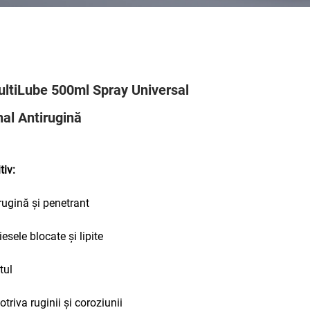
tiLube 500ml Spray Universal
nal Antirugină
tiv:
-rugină și penetrant
esele blocate și lipite
tul
triva ruginii și coroziunii