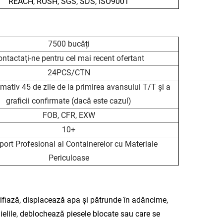
REACH, ROSH, SGS, SDS, ISO9001
7500 bucăți
ntactați-ne pentru cel mai recent ofertant
24PCS/CTN
mativ 45 de zile de la primirea avansului T/T și a
graficii confirmate (dacă este cazul)
FOB, CFR, EXW
10+
port Profesional al Containerelor cu Materiale
Periculoase
rifiază, displacează apa și pătrunde în adâncime,
âielile, deblochează piesele blocate sau care se