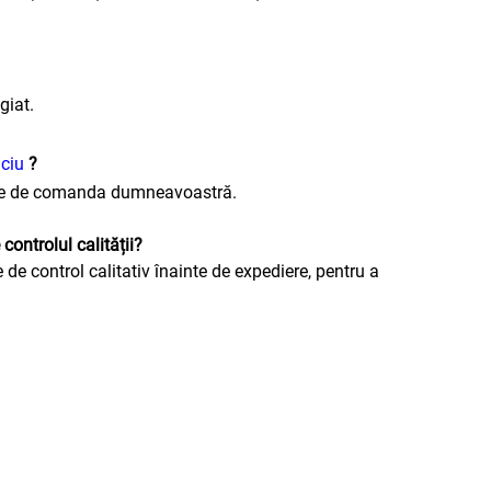
giat.
iciu
?
ție de comanda dumneavoastră.
ntrolul calității?
e de control calitativ înainte de expediere, pentru a