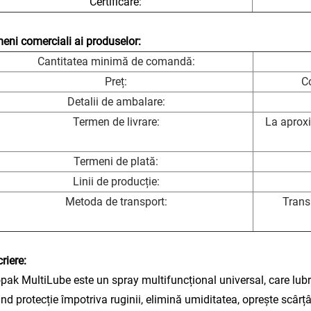
Certificare:
eni comerciali ai produselor:
Cantitatea minimă de comandă:
Preț:
Co
Detalii de ambalare:
Termen de livrare:
La aproxi
Termeni de plată:
Linii de producție:
Metoda de transport:
Trans
riere:
pak MultiLube este un spray multifuncțional universal, care lub
ind protecție împotriva ruginii, elimină umiditatea, oprește scârț