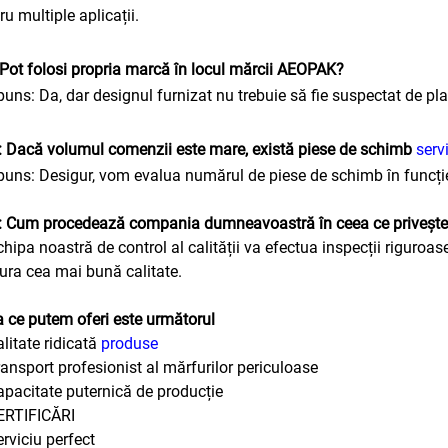
ru multiple aplicații.
 Pot folosi propria marcă în locul mărcii AEOPAK?
uns: Da, dar designul furnizat nu trebuie să fie suspectat de pla
 Dacă volumul comenzii este mare, există piese de schimb
serv
uns: Desigur, vom evalua numărul de piese de schimb în func
 Cum procedează compania dumneavoastră în ceea ce privește co
chipa noastră de control al calității va efectua inspecții riguroas
ura cea mai bună calitate.
 ce putem oferi este următorul
alitate ridicată
produse
ransport profesionist al mărfurilor periculoase
apacitate puternică de producție
ERTIFICĂRI
erviciu perfect