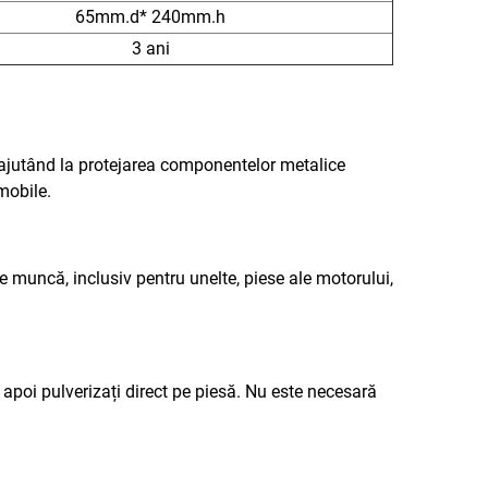
65mm.d* 240mm.h
3 ani
, ajutând la protejarea componentelor metalice
mobile.
de muncă, inclusiv pentru unelte, piese ale motorului,
, apoi pulverizați direct pe piesă. Nu este necesară