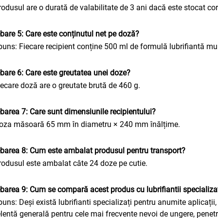
rodusul are o durată de valabilitate de 3 ani dacă este stocat co
ebare 5: Care este conținutul net pe doză?
uns: Fiecare recipient conține 500 ml de formulă lubrifiantă mul
ebare 6: Care este greutatea unei doze?
iecare doză are o greutate brută de 460 g.
ebarea 7: Care sunt dimensiunile recipientului?
oza măsoară 65 mm în diametru × 240 mm înălțime.
ebarea 8: Cum este ambalat produsul pentru transport?
rodusul este ambalat câte 24 doze pe cutie.
ebarea 9: Cum se compară acest produs cu lubrifiantii specializ
uns: Deși există lubrifianti specializați pentru anumite aplica
lentă generală pentru cele mai frecvente nevoi de ungere, penetrare