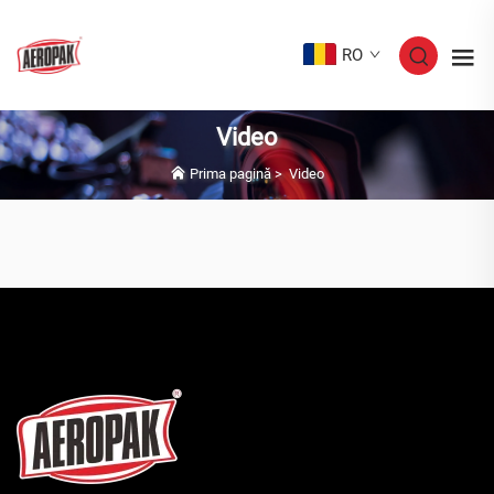
RO
Video
Prima pagină
>
Video