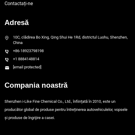
Contactați-ne
Adresă
10C, clădirea Bo Xing, Qing Shui He 1Rd, districtul Luohu, Shenzhen,
China
+86-18923798198
+1 8884148814
[email protected]
Compania noastră
Shenzhen i-Like Fine Chemical Co., Ltd., înființată în 2010, este un
producător global de produse pentru întreținerea autovehiculelor, vopsele
și produse de îngrijire a casei.