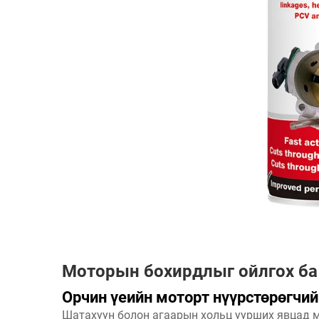
Моторын бохирдлыг ойлгох ба 
Орчин үеийн моторт нүүрстөрөгчий
Шатахуун болон агаарын хольц уурших явцад м