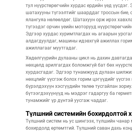
тул нүүрстөрөгчийн хурдас ердийн үед үүсдэг.
шатахууны түгээлтийг шаарддаг троссын бие, 
ялангуяа нөлөөлдөг. Шатахуун орж ирэх хавхл
түгээдэг орчин үеийн моторууд нүүрстөрөгчийн
Эдгээр хурдас хуримтлагдах нь агаарын урсга
алдагдуулдаг, машины идэвхгүй ажиллах гори
ажиллагааг муутгадаг.
Хөдөлгүүрийн дулааны цикл нь дахин давтагда
нөхцөлд арилгагдах боломжгүй бат бөх нүүрст
хурдасгадаг. Эдгээр тунамжууд дулаан шилжих
нөхцлийг үүсгэж болох горим цэгүүдийг үүсгэх
бүрэлдэхүүн хэсгүүдийн төлөө тусгайлан зори
бүтээгдэхүүнүүд нь мэдрэг гадаргуу ба гермет
тунамжийг үр дүнтэй уусгаж чаддаг.
Түлшний системийн бохирдолтой х
Түлшний систем нь ус шингээх, түлшийн чанар 
бохирдолд өртөмтгий. Түлшний саван дахь кон