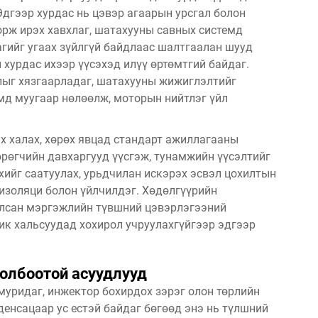
 Эдгээр хурдас нь цэвэр агаарын урсгал болон
орж ирэх хавхлаг, шатахууны савных системд
агийг угаах зүйлгүй байдлаас шалтгаалан шууд
 хурдас ихээр үүсэхэд илүү өртөмтгий байдаг.
лыг хязгаарладаг, шатахууны жижиглэлтийг
мд муугаар нөлөөлж, моторын нийтлэг үйл
х халах, хөрөх явцад стандарт ажиллагааны
өрөгчийн давхаргууд үүсгэж, тунамжийн үүсэлтийг
ийг саатуулах, урьдчилан искэрэх эсвэл цохилтын
 изоляци болон үйлчилдэг. Хөдөлгүүрийн
улсан мэргэжлийн түвшний цэвэрлэгээний
ик хальсуудад хохирол учруулахгүйгээр эдгээр
олбоотой асуудлууд
муридаг, инжектор бохирдох зэрэг олон төрлийн
денсацаар ус естэй байдаг бөгөөд энэ нь түлшний