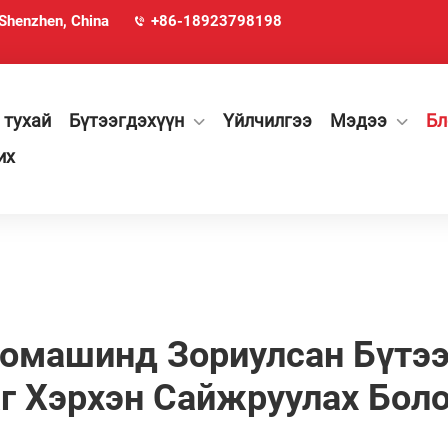
 Shenzhen, China
+86-18923798198
 тухай
Бүтээгдэхүүн
Үйлчилгээ
Мэдээ
Бл
их
томашинд Зориулсан Бүтэ
г Хэрхэн Сайжруулах Бол