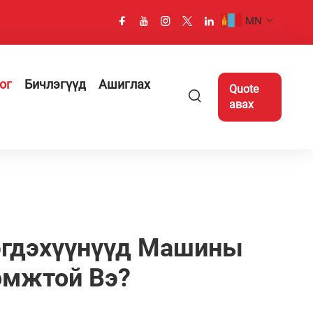
MN
ог
Бичлэгүүд
Ашиглах
Quote
авах
эгдэхүүнүүд Машины
омжтой Вэ?