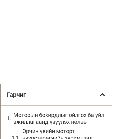
Гарчиг
Моторын бохирдлыг ойлгох ба үйл
ажиллагаанд үзүүлэх нөлөө
Орчин үеийн моторт
нүүрстөрөгчийн хуримтлал