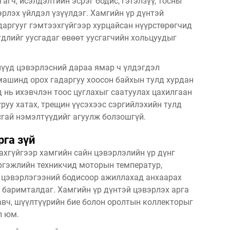
агч, исэлдэлтийн эсрэг бодис, гэтэлзүү, тосны
рлэх үйлдэл үзүүлдэг. Хамгийн үр дүнтэй
адаргууг гэмтээхгүйгээр хурцайсан нүүрстөрөгчид
длийг уусгадаг өвөөт уусгагчийн хольцуудыг
нүүд цэвэрлэсний дараа ямар ч үлдэгдэл
машинд орох гадаргуу хоосон байхын тулд хурдан
д нь ихэвчлэн тоос цуглахыг саатуулах цахилгаан
уруу хатах, трещин үүсэхээс сэргийлэхийн тулд
сгай нэмэлтүүдийг агуулж болзошгүй.
рга зүй
ахгүйгээр хамгийн сайн цэвэрлэлийн үр дүнг
ргэжлийн техникчид моторын температур,
н цэвэрлэгээний бодисоор ажиллахад анхаарах
 баримталдаг. Хамгийн үр дүнтэй цэвэрлэх арга
авч, шүүлтүүрийн бие болон оролтын коллекторыг
л юм.