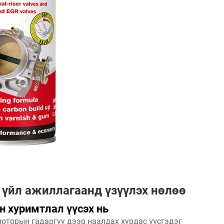
үйл ажиллагаанд үзүүлэх нөлөө
н хуримтлал үүсэх нь
оторын гадаргуу дээр наалдах хурдас үүсгэдэг