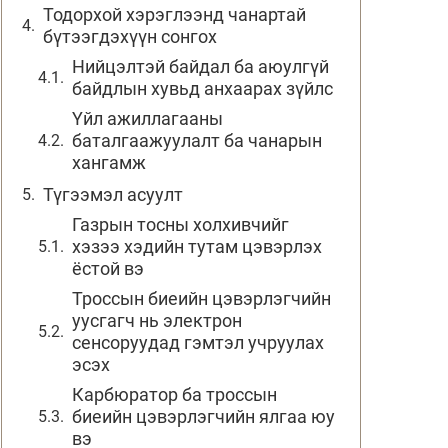
Тодорхой хэрэглээнд чанартай
бүтээгдэхүүн сонгох
Нийцэлтэй байдал ба аюулгүй
байдлын хувьд анхаарах зүйлс
Үйл ажиллагааны
баталгаажуулалт ба чанарын
хангамж
Түгээмэл асуулт
Газрын тосны холхивчийг
хэзээ хэдийн тутам цэвэрлэх
ёстой вэ
Троссын биеийн цэвэрлэгчийн
уусгагч нь электрон
сенсоруудад гэмтэл учруулах
эсэх
Карбюратор ба троссын
биеийн цэвэрлэгчийн ялгаа юу
вэ