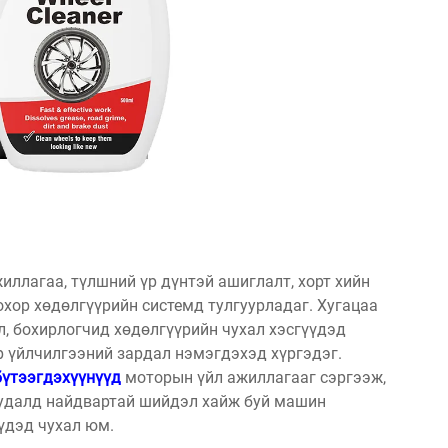
иллагаа, түлшний үр дүнтэй ашиглалт, хорт хийн
хор хөдөлгүүрийн системд тулгуурладаг. Хугацаа
л, бохирлогчид хөдөлгүүрийн чухал хэсгүүдэд
р үйлчилгээний зардал нэмэгдэхэд хүргэдэг.
бүтээгдэхүүнүүд
моторын үйл ажиллагааг сэргээж,
удалд найдвартай шийдэл хайж буй машин
дэд чухал юм.