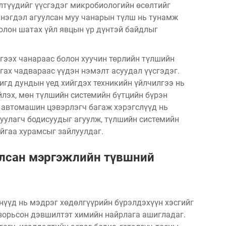
лтүүдийг үүсгэдэг микробиологийн өсөлтийг
 нэгдэл агуулсан муу чанарын түлш нь тунамж
болон шатах үйл явцын үр дүнтэй байдлыг
гээх чанараас болон хуучин төрлийн түлшийн
гах чадвараас үүдэн нэмэлт асуудал үүсгэдэг.
игд дундын үед хийгдэх техникийн үйлчилгээ нь
лэх, мөн түлшийн системийн бүтцийн бүрэн
 автомашин цэвэрлэгч багаж хэрэгслүүд нь
луулагч бодисуудыг агуулж, түлшийн системийн
йгаа хурамсыг зайлуулдаг.
улсан мэргэжлийн түвшний
үүд нь мэдрэг хөдөлгүүрийн бүрэлдэхүүн хэсгийг
зорьсон дэвшилтэт химийн найрлага ашигладаг.