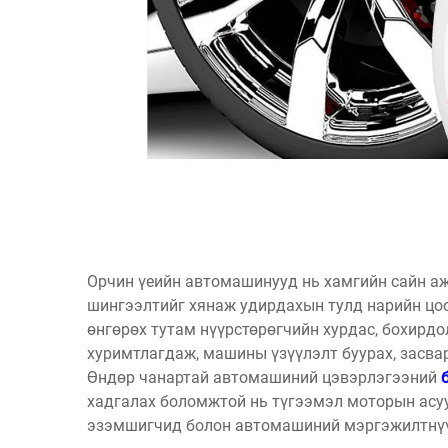
Орчин үеийн автомашинууд нь хамгийн сайн аж
шингээлтийг хянаж удирдахын тулд нарийн цоо
өнгөрөх тутам нүүрстөрөгчийн хурдас, бохирдо
хуримтлагдаж, машины үзүүлэлт буурах, засва
Өндөр чанартай автомашиний цэвэрлэгээний
хадгалах боломжтой нь түгээмэл моторын асу
эзэмшигчид болон автомашиний мэргэжилтнүү