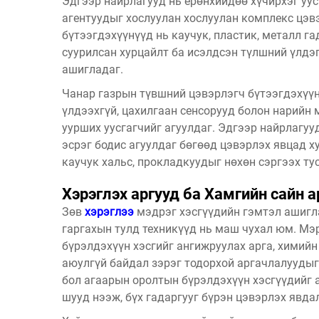
Эдгээр найрлагууд нь ерөнхийдөө хүчирхэг уусг
агентуудыг хослуулан хослуулан комплекс цэвэ
бүтээгдэхүүнүүд нь каучук, пластик, металл г
суурилсан хурцайлт ба исэлдсэн түлшний үлдэг
ашигладаг.
Чанар
газрын түвшний цэвэрлэгч
бүтээгдэхүү
үлдээхгүй, цахилгаан сенсорууд болон нарийн 
уурших уусгагчийг агуулдаг. Эдгээр найрлагуу
эсрэг бодис агуулдаг бөгөөд цэвэрлэх явцад х
каучук хальс, прокладкуудыг нөхөн сэргээх ту
Хэрэглэх аргууд ба Хамгийн сайн а
Зөв
хэрэглээ
мэдрэг хэсгүүдийн гэмтэл ашигл
гаргахын тулд техникүүд нь маш чухал юм. Мэ
бүрэлдэхүүн хэсгийг ангижруулах арга, химий
аюулгүй байдал зэрэг тодорхой аргачлалуудыг
бол агаарын оролтын бүрэлдэхүүн хэсгүүдийг 
шууд нээж, бүх гадаргууг бүрэн цэвэрлэх явда