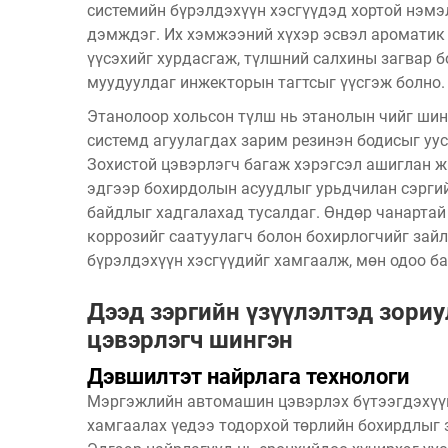
системийн бүрэлдэхүүн хэсгүүдэд хортой нэмэ
дэмждэг. Их хэмжээний хүхэр эсвэл ароматик
үүсэхийг хурдасгаж, түлшний салхины загвар 
муудуулдаг инжекторын тагтсыг үүсгэж болно.
Этанолоор хольсон түлш нь этанолын чийг шин
системд агуулагдах зарим резинэн бодисыг уус
Зохистой цэвэрлэгч багаж хэрэгсэл ашиглан ж
эдгээр бохирдолын асуудлыг урьдчилан сэргий
байдлыг хадгалахад тусалдаг. Өндөр чанартай
коррозийг саатуулагч болон бохирлогчийг зай
бүрэлдэхүүн хэсгүүдийг хамгаалж, мөн одоо ба
Дээд зэргийн үзүүлэлтэд зори
цэвэрлэгч шингэн
Дэвшилтэт найрлага технологи
Мэргэжлийн автомашин цэвэрлэх бүтээгдэхүүн
хамгаалах үедээ тодорхой төрлийн бохирдлыг 