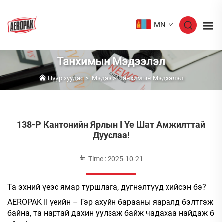
MN
Танхимын Мэдээлэл
Нүүр хуудас
>
Мэдээ
>
Танхимын Мэдээлэл
138-Р Кантонийн Ярлын I Үе Шат Амжилттай
Дууслаа!
Time : 2025-10-21
Та эхний үеэс ямар туршлага, дүгнэлтүүд хийсэн бэ?
AEROPAK II үеийн – Гэр ахуйн барааны яаралд бэлтгэж
байна, та нартай дахин уулзаж байж чадахаа найдаж б