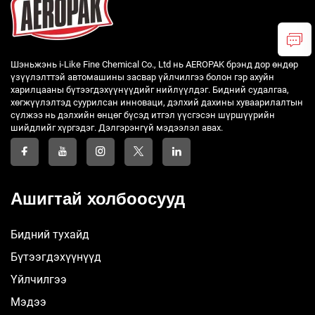
Шэньжэнь i-Like Fine Chemical Co., Ltd нь AEROPAK брэнд дор өндөр
үзүүлэлттэй автомашины засвар үйлчилгээ болон гэр ахуйн
харилцааны бүтээгдэхүүнүүдийг нийлүүлдэг. Бидний судалгаа,
хөгжүүлэлтэд суурилсан инноваци, дэлхий дахины хуваарилалтын
сүлжээ нь дэлхийн өнцөг бүсэд итгэл үүсгэсэн шүршүүрийн
шийдлийг хүргэдэг. Дэлгэрэнгүй мэдээлэл авах.
Ашигтай холбоосууд
Бидний тухайд
Бүтээгдэхүүнүүд
Үйлчилгээ
Мэдээ