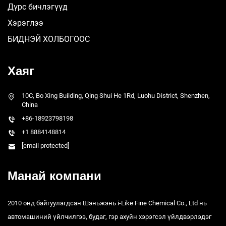
Дүрс бичлэгүүд
Хэрэглээ
БИДНЭЙ ХОЛБОГООС
Хаяг
10C, Bo Xing Building, Qing Shui He 1Rd, Luohu District, Shenzhen,
China
+86-18923798198
+1 8884148814
[email protected]
Манай компани
2010 онд байгуулагдсан Шэньжэнь i-Like Fine Chemical Co., Ltd нь
автомашиний үйлчилгээ, будаг, гэр ахуйн хэрэгсэл үйлдвэрлэдэг