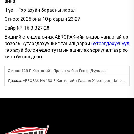
айна!
II үе – Гэр ахуйн барааны яарал
Огноо: 2025 оны 10-р сарын 23-27
Байр №: 16.3 B27-28
Бидний стендэд очиж AEROPAK-ийн өндөр чанартай аэ
розоль бүтээгдэхүүнийг танилцаарай
бүтээгдэхүүнүүд
гэр ахуй болон өдөр тутмын ашиглах зориулалтаар зо
хион бүтээгдсэн.
Өмнөх:
138-Р Кантонийн Ярлын Албан Ёсоор Дууслаа!
Дараах:
AEROPAK Нь 138-Р Кантонийн Яаралд Хэрэгцээт Шинэ Шийдлийг Танилцуулах Болно